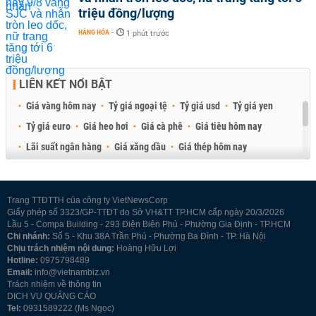
triệu đồng/lượng
HÀNG HÓA
-
1 phút trước
LIÊN KẾT NỔI BẬT
Giá vàng hôm nay
Tỷ giá ngoại tệ
Tỷ giá usd
Tỷ giá yen
Tỷ giá euro
Giá heo hơi
Giá cà phê
Giá tiêu hôm nay
Lãi suất ngân hàng
Giá xăng dầu
Giá thép hôm nay
Giá sầu riêng
Giá thịt heo
Giá gạo
Giá cao su
Best Retail Brokers
Diễn đàn đầu tư Việt Nam 2026
Trang TTĐTTH của công ty VietNewsCorp
Giấy phép số 3323/GP-TTĐT do Sở VH&TT TP.HCM cấp ngày 20/3/2026
Lầu 5 - Compa Building - 293 Điện Biên Phủ - Phường Gia Định - TP.HCM
Chi nhánh:
Số 5 - Khu 38A Trần Phú - Phường Ba Đình - TP. Hà Nội
Chịu trách nhiệm nội dung:
Hoàng Hữu Lợi
Hotline:
0975798489
Email:
info@vietnambiz.vn
Trách nhiệm về thông tin
DỊCH VỤ QUẢNG CÁO
Tel:
0931589222 (Ms Ngọc)