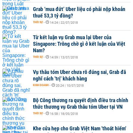
Grab ‘mua đứt’ Uber liệu có phải nộp khoản
thuế 53,3 tỷ đồng?
THỜI SỰ
-
14:24 | 22/07/2018
Từ kết luận vụ Grab mua lại Uber của
Singapore: Trông chờ gì ở kết luận của Việt
Nam?
THỜI SỰ
-
14:59 | 13/07/2018
Vụ thâu tóm Uber chưa rõ đúng sai, Grab đã
nghĩ cách 'trị' khách hàng
KINH DOANH
-
20:24 | 10/07/2018
Bộ Công thương ra quyết định điều tra chính
thức thương vụ Grab thâu tóm Uber tại VN
THỜI SỰ
-
16:58 | 18/05/2018
Khe cửa hẹp cho Grab Việt Nam 'thoát hiểm'