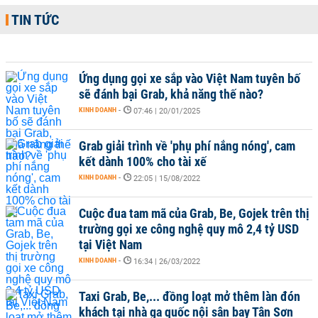
TIN TỨC
Ứng dụng gọi xe sắp vào Việt Nam tuyên bố
sẽ đánh bại Grab, khả năng thế nào?
KINH DOANH
-
07:46 | 20/01/2025
Grab giải trình về 'phụ phí nắng nóng', cam
kết dành 100% cho tài xế
KINH DOANH
-
22:05 | 15/08/2022
Cuộc đua tam mã của Grab, Be, Gojek trên thị
trường gọi xe công nghệ quy mô 2,4 tỷ USD
tại Việt Nam
KINH DOANH
-
16:34 | 26/03/2022
Taxi Grab, Be,... đồng loạt mở thêm làn đón
khách tại nhà ga quốc nội sân bay Tân Sơn