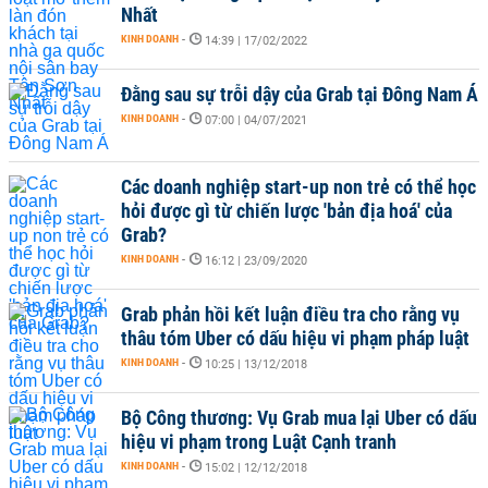
Nhất
KINH DOANH
-
14:39 | 17/02/2022
Đằng sau sự trỗi dậy của Grab tại Đông Nam Á
KINH DOANH
-
07:00 | 04/07/2021
Các doanh nghiệp start-up non trẻ có thể học
hỏi được gì từ chiến lược 'bản địa hoá' của
Grab?
KINH DOANH
-
16:12 | 23/09/2020
Grab phản hồi kết luận điều tra cho rằng vụ
thâu tóm Uber có dấu hiệu vi phạm pháp luật
KINH DOANH
-
10:25 | 13/12/2018
Bộ Công thương: Vụ Grab mua lại Uber có dấu
hiệu vi phạm trong Luật Cạnh tranh
KINH DOANH
-
15:02 | 12/12/2018