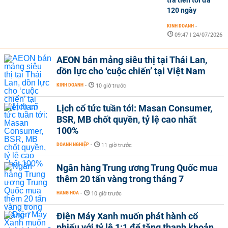
120 ngày
KINH DOANH
-
09:47 | 24/07/2026
AEON bán mảng siêu thị tại Thái Lan,
dồn lực cho ‘cuộc chiến’ tại Việt Nam
KINH DOANH
-
10 giờ trước
Lịch cổ tức tuần tới: Masan Consumer,
BSR, MB chốt quyền, tỷ lệ cao nhất
100%
DOANH NGHIỆP
-
11 giờ trước
Ngân hàng Trung ương Trung Quốc mua
thêm 20 tấn vàng trong tháng 7
HÀNG HÓA
-
10 giờ trước
Điện Máy Xanh muốn phát hành cổ
phiếu với tỷ lệ 1:1 để tăng thanh khoản