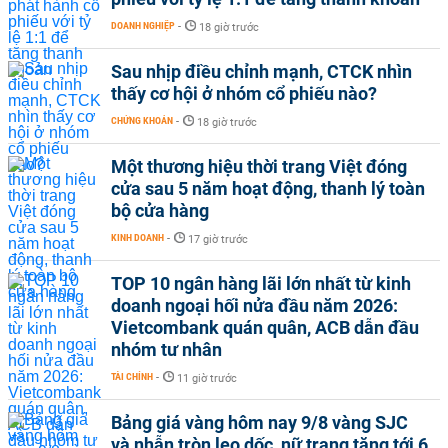
DOANH NGHIỆP
-
18 giờ trước
Sau nhịp điều chỉnh mạnh, CTCK nhìn
thấy cơ hội ở nhóm cổ phiếu nào?
CHỨNG KHOÁN
-
18 giờ trước
Một thương hiệu thời trang Việt đóng
cửa sau 5 năm hoạt động, thanh lý toàn
bộ cửa hàng
KINH DOANH
-
17 giờ trước
TOP 10 ngân hàng lãi lớn nhất từ kinh
doanh ngoại hối nửa đầu năm 2026:
Vietcombank quán quân, ACB dẫn đầu
nhóm tư nhân
TÀI CHÍNH
-
11 giờ trước
Bảng giá vàng hôm nay 9/8 vàng SJC
và nhẫn tròn leo dốc, nữ trang tăng tới 6