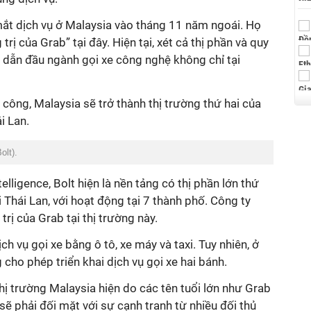
mắt dịch vụ ở Malaysia vào tháng 11 năm ngoái. Họ
rị của Grab” tại đây. Hiện tại, xét cả thị phần và quy
n dẫn đầu ngành gọi xe công nghệ không chỉ tại
ông, Malaysia sẽ trở thành thị trường thứ hai của
i Lan.
olt).
lligence, Bolt hiện là nền tảng có thị phần lớn thứ
ại Thái Lan, với hoạt động tại 7 thành phố. Công ty
rị của Grab tại thị trường này.
ch vụ gọi xe bằng ô tô, xe máy và taxi. Tuy nhiên, ở
cho phép triển khai dịch vụ gọi xe hai bánh.
hị trường Malaysia hiện do các tên tuổi lớn như Grab
sẽ phải đối mặt với sự cạnh tranh từ nhiều đối thủ