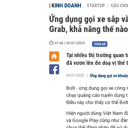
KINH DOANH
STARTUP
CÂU CHU
Ứng dụng gọi xe sắp v
Grab, khả năng thế nà
07:46 | 20/01/2025
Chia sẻ
Tại nhiều thị trường quan 
đã vươn lên đe doạ vị thế t
Ứng dụng gọi xe khuấy
05-01-2025
Bolt - ứng dụng gọi xe công 
chạy quảng cáo tuyển dụng tà
Điều này cho thấy có thể Bol
Hiện người dùng Việt Nam đã
và Google Play cũng như đăng
chưa thể đăng nhập để sử dụ