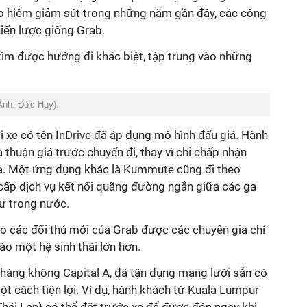
o hiểm giảm sút trong những năm gần đây, các công
iến lược giống Grab.
 tìm được hướng đi khác biệt, tập trung vào những
(Ảnh: Đức Huy).
 xe có tên InDrive đã áp dụng mô hình đấu giá. Hành
a thuận giá trước chuyến đi, thay vì chỉ chấp nhận
a. Một ứng dụng khác là Kummute cũng đi theo
 cấp dịch vụ kết nối quãng đường ngắn giữa các ga
cư trong nước.
o các đối thủ mới của Grab được các chuyên gia chỉ
vào một hệ sinh thái lớn hơn.
 hàng không Capital A, đã tận dụng mạng lưới sẵn có
ột cách tiện lợi. Ví dụ, hành khách từ Kuala Lumpur