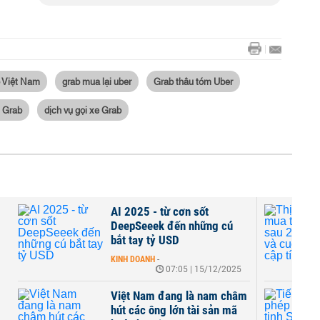
 Việt Nam
grab mua lại uber
Grab thâu tóm Uber
h Grab
dịch vụ gọi xe Grab
AI 2025 - từ cơn sốt
DeepSeeek đến những cú
bắt tay tỷ USD
KINH DOANH
-
07:05 | 15/12/2025
Việt Nam đang là nam châm
hút các ông lớn tài sản mã