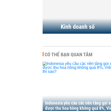
Gemini, mô hình nào...
KINH DOANH
-
8:25 | 25/12/2025
07:56 | 17/12/2025
Kinh doanh số
CÓ THỂ BẠN QUAN TÂM
Indonesia yêu cầu các nền tảng gọi x
được thu hoa hồng không quá 8%, V