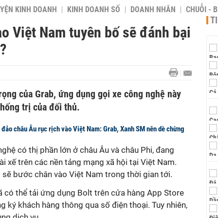
YỆN KINH DOANH
KINH DOANH SỐ
DOANH NHÂN
CHUỖI - 
T
ào Việt Nam tuyên bố sẽ đánh bại
o?
trọng của Grab, ứng dụng gọi xe công nghệ này
hống trị của đối thủ.
 đảo châu Âu rục rịch vào Việt Nam: Grab, Xanh SM nên dè chừng
nghệ có thị phần lớn ở châu Âu và châu Phi, đang
i xế trên các nền tảng mạng xã hội tại Việt Nam.
t sẽ bước chân vào Việt Nam trong thời gian tới.
 có thể tải ứng dụng Bolt trên cửa hàng App Store
 ký khách hàng thông qua số điện thoại. Tuy nhiên,
ng dịch vụ.