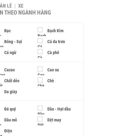
BÁN LẺ
XE
IN THEO NGÀNH HÀNG
Bạc
Bạch Kim
Bông - Sợi
Cá da trơn
Cá ngừ
Cà phê
Cacao
Cao su
Chất dẻo
Chè
Da giày
Đá quý
Dầu - Hạt dầu
Dầu mỏ
Dệt may
Điện