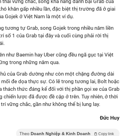
h thái vững chắc, song khả năng đánh bại Grab của
ó khăn gấp nhiều lần, đặc biệt thị trường đã ở giai
a Gojek ở Việt Nam là một ví dụ.
g tương tự Grab, song Gojek trong nhiều năm liền
rí số 1 của Grab tại đây và cuối cùng phải rời thị
i.
tên như Baemin hay Uber cũng đều ngã gục tại Việt
ững trong những năm qua.
ối thủ của Grab dường như còn một chặng đường dài
 mối đe dọa thực sự. Có lẽ trong tương lai, Bolt hoặc
a thách thức đáng kể đối với thị phần gọi xe của Grab
chiến lược đã được đề cập ở trên. Tuy nhiên, ở thời
 trí vững chắc, gần như không thể bị lung lay.
Đức Huy
Theo
Doanh Nghiệp & Kinh Doanh
Copy link