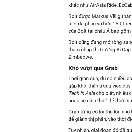
khác như AirAsia Ride, EzCab
Bolt được Markus Villig thàn
biết đã phục vụ hơn 150 triệ
của Bolt tại châu Á bao gồm 
Bolt cũng đang mở rộng sang 
thâm nhập thị trường Ai Cập v
Zimbabwe.
Khó vượt qua Grab
Thời gian qua, dù có nhiều cô
gặp khó khăn trong việc duy t
Tech in Asia
cho biết, nhiều 
hoặc hệ sinh thái” để thực sự
Grab từng có lợi thế lớn nh
để giành thị phần, vào thời
Tuy nhiên, giai đoạn đó đã 