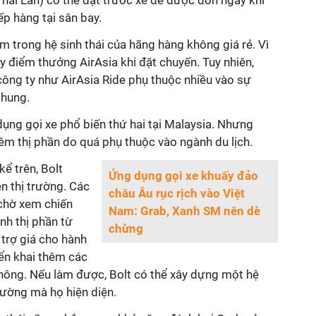
hái Lan) có thể đặt trước xe để được đón ngay khi
ếp hàng tại sân bay.
 trong hệ sinh thái của hãng hàng không giá rẻ. Vì
ũy điểm thưởng AirAsia khi đặt chuyến. Tuy nhiên,
công ty như AirAsia Ride phụ thuộc nhiều vào sự
chung.
 dụng gọi xe phổ biến thứ hai tại Malaysia. Nhưng
êm thị phần do quá phụ thuộc vào ngành du lịch.
kể trên, Bolt
Ứng dụng gọi xe khuấy đảo
n thị trường. Các
châu Âu rục rịch vào Việt
 chờ xem chiến
Nam: Grab, Xanh SM nên dè
nh thị phần từ
chừng
 trợ giá cho hành
iển khai thêm các
không. Nếu làm được, Bolt có thể xây dựng một hệ
trường mà họ hiện diện.