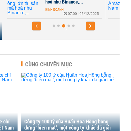
hoá như Binance,...
KINH DOANH
-
07:00 | 05/12/2025
CÙNG CHUYÊN MỤC
e chỉ
Công ty 100 tỷ của Huấn Hoa Hồng bỗng
iệt Nam
dưng ‘biến mất’, một công ty khác đã giải