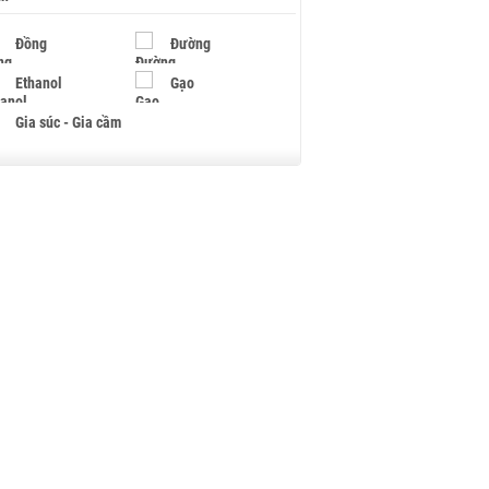
Đồng
Đường
Ethanol
Gạo
Gia súc - Gia cầm
Giấy
Gỗ
Hạt điều
Hồ tiêu - Hạt tiêu
Khí đốt
Kim loại khác
Mắc ca
Muối
Ngũ cốc
Nhựa - Hạt nhựa
Palladium
Phân bón