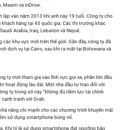
, Maxim và inDrive.
h lập vào năm 2013 khi anh này 19 tuổi. Công ty cho
u khách hàng tại 45 quốc gia. Các thị trường khác
Saudi Arabia, Iraq, Lebanon và Nepal.
các khu vực mới trên thế giới. Gần đây, công ty đã
ới dịch vụ tại Cairo, sau khi ra mắt tại Botswana và
ng ty mới tham gia vào lĩnh vực gọi xe, phần lớn đều
rì hoạt động lâu dài. Một nhà đầu tư trao đổi với
công ty trong số này “không đủ tiềm lực tài chính
 cạnh tranh với Grab.
ờ khả năng chi mạnh cho các chương trình khuyến mãi
 điểm sử dụng smartphone bùng nổ.
qua. Khi tỷ lệ sử dụng smartphone đạt ngưỡng bão