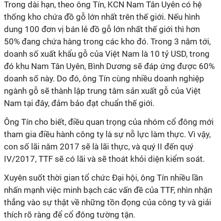
Trong dài hạn, theo ông Tín, KCN Nam Tân Uyên có hệ
thống kho chứa đồ gỗ lớn nhất trên thế giới. Nếu hình
dung 100 đơn vị bán lẻ đồ gỗ lớn nhất thế giới thì hơn
50% đang chứa hàng trong các kho đó. Trong 3 năm tới,
doanh số xuất khẩu gỗ của Việt Nam là 10 tỷ USD, trong
đó khu Nam Tân Uyên, Bình Dương sẽ đáp ứng được 60%
doanh số này. Do đó, ông Tín cùng nhiều doanh nghiệp
ngành gỗ sẽ thành lập trung tâm sản xuất gỗ của Việt
Nam tại đây, đảm bảo đạt chuẩn thế giới.
Ông Tín cho biết, điều quan trọng của nhóm cổ đông mới
tham gia điều hành công ty là sự nỗ lực làm thực. Vì vậy,
con số lãi năm 2017 sẽ là lãi thực, và quý II đến quý
IV/2017, TTF sẽ có lãi và sẽ thoát khỏi diện kiểm soát.
Xuyên suốt thời gian tổ chức Đại hội, ông Tín nhiều lần
nhấn mạnh việc minh bạch các vấn đề của TTF, nhìn nhận
thẳng vào sự thật về những tồn đọng của công ty và giải
thích rõ ràng để cổ đông tường tận.