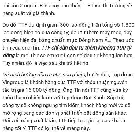
chỉ cần 2 người. Điều này cho thấy TTF thua thị trường về
năng suất và giá thành.
Do đó, TTF dự định giảm 300 lao động trên tổng số 1.300
lao động hiện có của công ty; đầu tư thêm máy móc, dây
chuyền hiện đại bằng chuẩn mực Đông Nam Á... Theo ước
tính của ông Tín,
TTF chỉ cần đầu tư thêm khoảng 100 tỷ
đồng
là mọi thứ sẽ êm xuôi, con số đầu tư không lớn hơn.
Tuy nhiên, đó là việc sau khi trả hết nợ.
Về định hướng đầu ra cho sản phẩm
, bước đầu, Tập đoàn
Vingroup là khách hàng của TTF với thỏa thuận nguyên
tắc trị giá 16.000 tỷ đồng. Ông Tín nói TTF cũng vừa ký
thỏa thuận chiến lược với Tập đoàn Đất Xanh. Sắp tới,
công ty sẽ không ngừng tìm kiếm khách hàng mới và sẽ
mở rộng sang các đơn vị phát triển bất động sản khác.
Đối với mảng xuất khẩu, TTF tiếp tục giữ lại các khách
hàng tốt vì TTF có lợi thế về mảng này.