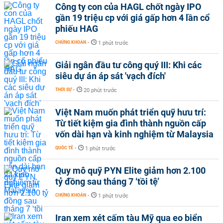
Công ty con của HAGL chốt ngày IPO
gần 19 triệu cp với giá gấp hơn 4 lần cổ
phiếu HAG
CHỨNG KHOÁN
-
1 phút trước
Giải ngân đầu tư công quý III: Khi các
siêu dự án áp sát 'vạch đích'
THỜI SỰ
-
20 phút trước
Việt Nam muốn phát triển quỹ hưu trí:
Từ tiết kiệm gia đình thành nguồn cấp
vốn dài hạn và kinh nghiệm từ Malaysia
QUỐC TẾ
-
1 phút trước
Quy mô quỹ PYN Elite giảm hơn 2.100
tỷ đồng sau tháng 7 ‘tồi tệ’
CHỨNG KHOÁN
-
1 phút trước
Iran xem xét cấm tàu Mỹ qua eo biển