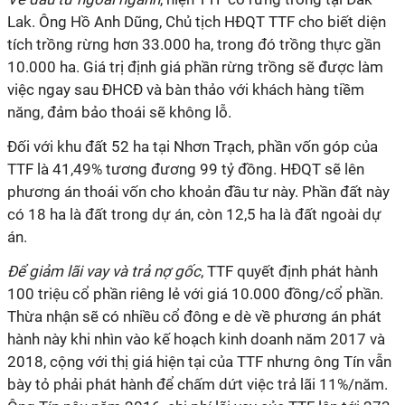
Lak. Ông Hồ Anh Dũng, Chủ tịch HĐQT TTF cho biết diện
tích trồng rừng hơn 33.000 ha, trong đó trồng thực gần
10.000 ha. Giá trị định giá phần rừng trồng sẽ được làm
việc ngay sau ĐHCĐ và bàn thảo với khách hàng tiềm
năng, đảm bảo thoái sẽ không lỗ.
Đối với khu đất 52 ha tại Nhơn Trạch, phần vốn góp của
TTF là 41,49% tương đương 99 tỷ đồng. HĐQT sẽ lên
phương án thoái vốn cho khoản đầu tư này. Phần đất này
có 18 ha là đất trong dự án, còn 12,5 ha là đất ngoài dự
án.
Để giảm lãi vay và trả nợ gốc
, TTF quyết định phát hành
100 triệu cổ phần riêng lẻ với giá 10.000 đồng/cổ phần.
Thừa nhận sẽ có nhiều cổ đông e dè về phương án phát
hành này khi nhìn vào kế hoạch kinh doanh năm 2017 và
2018, cộng với thị giá hiện tại của TTF nhưng ông Tín vẫn
bày tỏ phải phát hành để chấm dứt việc trả lãi 11%/năm.