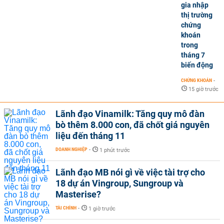
gia nhập
thị trường
chứng
khoán
trong
tháng 7
biến động
CHỨNG KHOÁN
-
15 giờ trước
Lãnh đạo Vinamilk: Tăng quy mô đàn
bò thêm 8.000 con, đã chốt giá nguyên
liệu đến tháng 11
DOANH NGHIỆP
-
1 phút trước
Lãnh đạo MB nói gì về việc tài trợ cho
18 dự án Vingroup, Sungroup và
Masterise?
TÀI CHÍNH
-
1 giờ trước