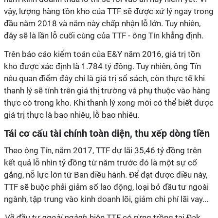
vậy, lượng hàng tồn kho của TTF sẽ được xử lý ngay trong
đầu năm 2018 và năm này chấp nhận lỗ lớn. Tuy nhiên,
đây sẽ là lần lỗ cuối cùng của TTF - ông Tín khẳng định.
Trên báo cáo kiểm toán của E&Y năm 2016, giá trị tồn
kho được xác định là 1.784 tỷ đồng. Tuy nhiên, ông Tín
nêu quan điểm đây chỉ là giá trị sổ sách, còn thực tế khi
thanh lý sẽ tính trên giá thị trường và phụ thuộc vào hàng
thực có trong kho. Khi thanh lý xong mới có thể biết được
giá trị thực là bao nhiêu, lỗ bao nhiêu.
Tái cơ cấu tài chính toàn diện, thu xếp dòng tiền
Theo ông Tín, năm 2017, TTF dự lãi 35,46 tỷ đồng trên
kết quả lỗ nhìn tỷ đồng từ năm trước đó là một sự cố
gắng, nỗ lực lớn từ Ban điều hành. Để đạt được điều này,
TTF sẽ buộc phải giảm số lao động, loại bỏ đầu tư ngoài
ngành, tập trung vào kinh doanh lõi, giảm chi phí lãi vay...
Về đầu tư ngoài ngành
, hiện TTF có rừng trồng tại Đak