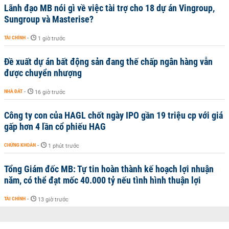
Lãnh đạo MB nói gì về việc tài trợ cho 18 dự án Vingroup,
Sungroup và Masterise?
TÀI CHÍNH
-
1 giờ trước
Đề xuất dự án bất động sản đang thế chấp ngân hàng vẫn
được chuyển nhượng
NHÀ ĐẤT
-
16 giờ trước
Công ty con của HAGL chốt ngày IPO gần 19 triệu cp với giá
gấp hơn 4 lần cổ phiếu HAG
CHỨNG KHOÁN
-
1 phút trước
Tổng Giám đốc MB: Tự tin hoàn thành kế hoạch lợi nhuận
năm, có thể đạt mốc 40.000 tỷ nếu tình hình thuận lợi
TÀI CHÍNH
-
13 giờ trước