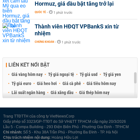
Hormuz, giá dầu bật tăng trở lại
QUỐC TẾ
-
1 phút trước
Thành viên HĐQT VPBankS xin từ
nhiệm
CHỨNG KHOÁN
-
1 phút trước
LIÊN KẾT NỔI BẬT
Giá vàng hôm nay
Tỷ giá ngoại tệ
Tỷ giá usd
Tỷ giá yen
Tỷ giá euro
Giá heo hơi
Giá cà phê
Giá tiêu hôm nay
Lãi suất ngân hàng
Giá xăng dầu
Giá thép hôm nay
Giá sầu riêng
Giá thịt heo
Giá gạo
Giá cao su
Best Retail Brokers
Diễn đàn đầu tư Việt Nam 2026
Trang TTĐTTH của công ty VietNewsCorp
Giấy phép số 3323/GP-TTĐT do Sở VH&TT TP.HCM cấp ngày 20/3/2026
Lầu 5 - Compa Building - 293 Điện Biên Phủ - Phường Gia Định - TP.HCM
Chi nhánh:
Số 5 - Khu 38A Trần Phú - Phường Ba Đình - TP. Hà Nội
Chịu trách nhiệm nội dung:
Hoàng Hữu Lợi