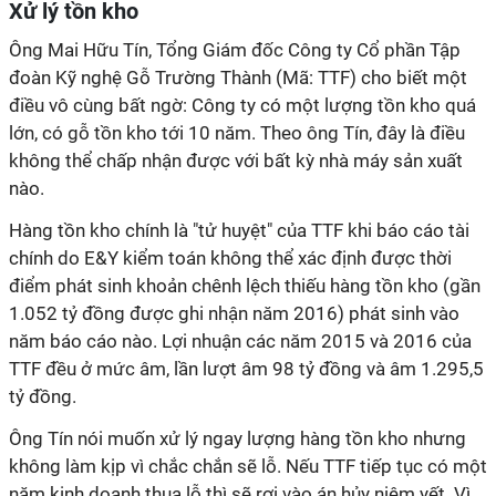
Xử lý tồn kho
Ông Mai Hữu Tín, Tổng Giám đốc Công ty Cổ phần Tập
đoàn Kỹ nghệ Gỗ Trường Thành (Mã: TTF) cho biết một
điều vô cùng bất ngờ: Công ty có một lượng tồn kho quá
lớn, có gỗ tồn kho tới 10 năm. Theo ông Tín, đây là điều
không thể chấp nhận được với bất kỳ nhà máy sản xuất
nào.
Hàng tồn kho chính là "tử huyệt" của TTF khi báo cáo tài
chính do E&Y kiểm toán không thể xác định được thời
điểm phát sinh khoản chênh lệch thiếu hàng tồn kho (gần
1.052 tỷ đồng được ghi nhận năm 2016) phát sinh vào
năm báo cáo nào. Lợi nhuận các năm 2015 và 2016 của
TTF đều ở mức âm, lần lượt âm 98 tỷ đồng và âm 1.295,5
tỷ đồng.
Ông Tín nói muốn xử lý ngay lượng hàng tồn kho nhưng
không làm kịp vì chắc chắn sẽ lỗ. Nếu TTF tiếp tục có một
năm kinh doanh thua lỗ thì sẽ rơi vào án hủy niêm yết. Vì