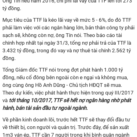
Ông Tín nêu năm 2016, chi phí lãi vay của TTF lên tới 273
tỷ đồng.
Mục tiêu của TTF là kéo lãi vay về mức 5 - 6%, do đó TTF
phải làm việc với các ngân hàng lớn, bản thân công ty phải
sạch sẽ, không còn nợ, ông Tín nói. Theo báo cáo tài
chính hợp nhất tại ngày 31/3, tổng nợ phải trả của TTF là
3.432 tỷ đồng, trong đó vay và nợ thuê tài chính 2.562 tỷ
đồng.
Tổng Giám đốc TTF nói trong đợt phát hành 1.000 tỷ
đồng, nếu cổ đông bên ngoài còn e ngại và không mua,
ông cùng ông Hồ Anh Dũng - Chủ tịch HĐQT sẽ mua.
Theo dự kiến, việc phát hành thực hiện trong quý III/2017
và
tới tháng 10/2017, TTF sẽ hết nợ ngân hàng nhờ phát
hành, bán tài sản đầu tư ngoài ngành.
Về phần kinh doanh lõi, trước hết TTF sẽ thay đổi đầu tư
về thiết bị, con người và quản trị. Trước đây, để sản xuất
1m3 ván ép, TTF cần 7 người trong khi bình quân ngành