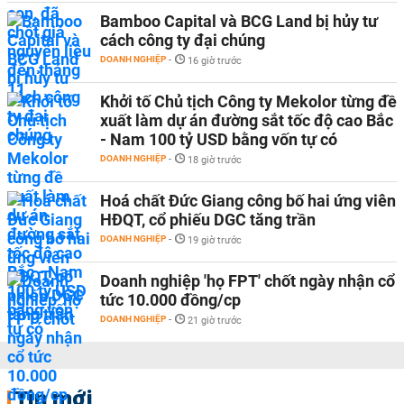
Bamboo Capital và BCG Land bị hủy tư
cách công ty đại chúng
DOANH NGHIỆP
-
16 giờ trước
Khởi tố Chủ tịch Công ty Mekolor từng đề
xuất làm dự án đường sắt tốc độ cao Bắc
- Nam 100 tỷ USD bằng vốn tự có
DOANH NGHIỆP
-
18 giờ trước
Hoá chất Đức Giang công bố hai ứng viên
HĐQT, cổ phiếu DGC tăng trần
DOANH NGHIỆP
-
19 giờ trước
Doanh nghiệp 'họ FPT' chốt ngày nhận cổ
tức 10.000 đồng/cp
DOANH NGHIỆP
-
21 giờ trước
Tin mới