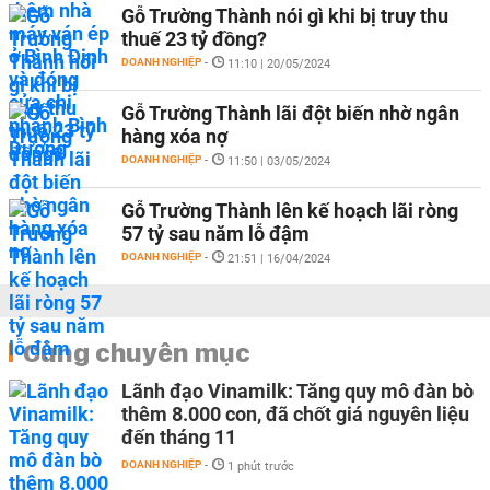
Gỗ Trường Thành nói gì khi bị truy thu
thuế 23 tỷ đồng?
DOANH NGHIỆP
-
11:10 | 20/05/2024
Gỗ Trường Thành lãi đột biến nhờ ngân
hàng xóa nợ
DOANH NGHIỆP
-
11:50 | 03/05/2024
Gỗ Trường Thành lên kế hoạch lãi ròng
57 tỷ sau năm lỗ đậm
DOANH NGHIỆP
-
21:51 | 16/04/2024
Cùng chuyên mục
Lãnh đạo Vinamilk: Tăng quy mô đàn bò
thêm 8.000 con, đã chốt giá nguyên liệu
đến tháng 11
DOANH NGHIỆP
-
1 phút trước