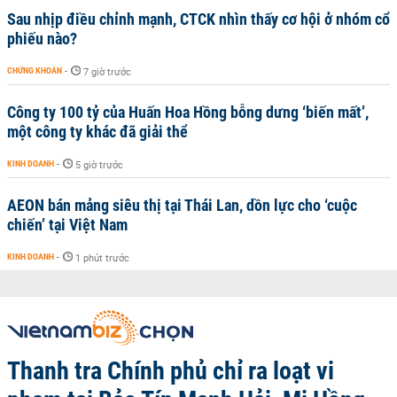
Sau nhịp điều chỉnh mạnh, CTCK nhìn thấy cơ hội ở nhóm cổ
phiếu nào?
CHỨNG KHOÁN
-
7 giờ trước
Công ty 100 tỷ của Huấn Hoa Hồng bỗng dưng ‘biến mất’,
một công ty khác đã giải thể
KINH DOANH
-
5 giờ trước
AEON bán mảng siêu thị tại Thái Lan, dồn lực cho ‘cuộc
chiến’ tại Việt Nam
KINH DOANH
-
1 phút trước
Thanh tra Chính phủ chỉ ra loạt vi