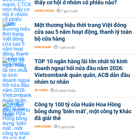
thấy cơ hội ở nhóm cổ phiếu nào?
CHỨNG KHOÁN
-
7 giờ trước
Một thương hiệu thời trang Việt đóng
cửa sau 5 năm hoạt động, thanh lý toàn
bộ cửa hàng
KINH DOANH
-
7 giờ trước
TOP 10 ngân hàng lãi lớn nhất từ kinh
doanh ngoại hối nửa đầu năm 2026:
Vietcombank quán quân, ACB dẫn đầu
nhóm tư nhân
TÀI CHÍNH
-
25 phút trước
Công ty 100 tỷ của Huấn Hoa Hồng
bỗng dưng ‘biến mất’, một công ty khác
đã giải thể
KINH DOANH
-
5 giờ trước