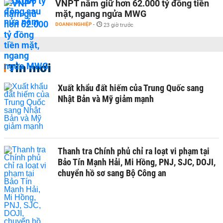
VNPT nắm giữ hơn 62.000 tỷ đồng tiền
mặt, ngang ngửa MWG
DOANH NGHIỆP
-
23 giờ trước
Tin mới
Xuất khẩu đất hiếm của Trung Quốc sang
Nhật Bản và Mỹ giảm mạnh
Thanh tra Chính phủ chỉ ra loạt vi phạm tại
Bảo Tín Mạnh Hải, Mi Hồng, PNJ, SJC, DOJI,
chuyển hồ sơ sang Bộ Công an