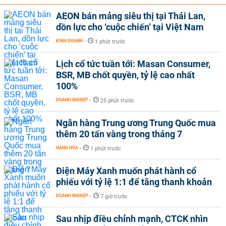
AEON bán mảng siêu thị tại Thái Lan,
dồn lực cho ‘cuộc chiến’ tại Việt Nam
KINH DOANH
-
1 phút trước
Lịch cổ tức tuần tới: Masan Consumer,
BSR, MB chốt quyền, tỷ lệ cao nhất
100%
DOANH NGHIỆP
-
25 phút trước
Ngân hàng Trung ương Trung Quốc mua
thêm 20 tấn vàng trong tháng 7
HÀNG HÓA
-
1 phút trước
Điện Máy Xanh muốn phát hành cổ
phiếu với tỷ lệ 1:1 để tăng thanh khoản
DOANH NGHIỆP
-
7 giờ trước
Sau nhịp điều chỉnh mạnh, CTCK nhìn