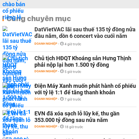
Cùng chuyên mục
DatVietVAC lãi sau thuế 135 tỷ đồng nửa
đầu năm, dồn 6 concert vào cuối năm
DOANH NGHIỆP
-
4 giờ trước
Chủ tịch HĐQT Khoáng sản Hưng Thịnh
phải nộp lại hơn 1.500 tỷ đồng
DOANH NGHIỆP
-
5 giờ trước
Điện Máy Xanh muốn phát hành cổ phiếu
với tỷ lệ 1:1 để tăng thanh khoản
DOANH NGHIỆP
-
7 giờ trước
EVN đã xóa sạch lỗ lũy kế, thu gần
353.000 tỷ đồng sau nửa năm
DOANH NGHIỆP
-
18 giờ trước