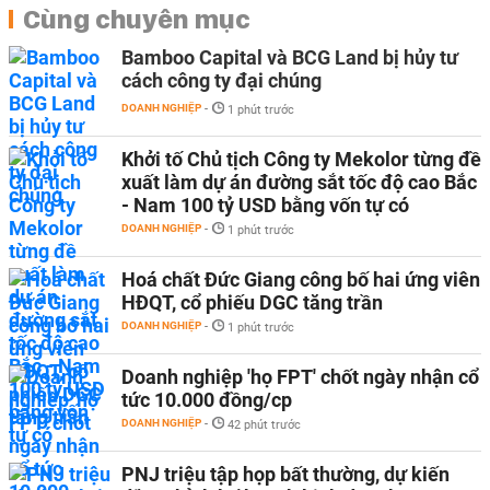
Cùng chuyên mục
Bamboo Capital và BCG Land bị hủy tư
cách công ty đại chúng
DOANH NGHIỆP
-
1 phút trước
Khởi tố Chủ tịch Công ty Mekolor từng đề
xuất làm dự án đường sắt tốc độ cao Bắc
- Nam 100 tỷ USD bằng vốn tự có
DOANH NGHIỆP
-
1 phút trước
Hoá chất Đức Giang công bố hai ứng viên
HĐQT, cổ phiếu DGC tăng trần
DOANH NGHIỆP
-
1 phút trước
Doanh nghiệp 'họ FPT' chốt ngày nhận cổ
tức 10.000 đồng/cp
DOANH NGHIỆP
-
42 phút trước
PNJ triệu tập họp bất thường, dự kiến