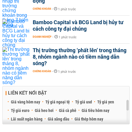
động
CHỨNG KHOÁN
-
1 phút trước
Bamboo Capital và BCG Land bị hủy tư
cách công ty đại chúng
DOANH NGHIỆP
-
1 phút trước
Thị trường thường ‘phất lên’ trong tháng
8, nhóm ngành nào có tiềm năng dẫn
sóng?
CHỨNG KHOÁN
-
1 phút trước
LIÊN KẾT NỔI BẬT
Giá vàng hôm nay
Tỷ giá ngoại tệ
Tỷ giá usd
Tỷ giá yen
Tỷ giá euro
Giá heo hơi
Giá cà phê
Giá tiêu hôm nay
Lãi suất ngân hàng
Giá xăng dầu
Giá thép hôm nay
Giá sầu riêng
Giá thịt heo
Giá gạo
Giá cao su