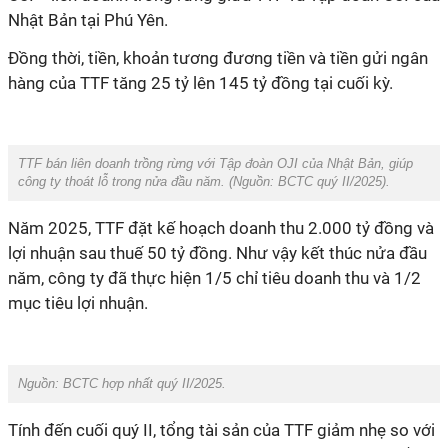
Nhật Bản tại Phú Yên.
Đồng thời, tiền, khoản tương đương tiền và tiền gửi ngân
hàng của TTF tăng 25 tỷ lên 145 tỷ đồng tại cuối kỳ.
TTF bán liên doanh trồng rừng với Tập đoàn OJI của Nhật Bản, giúp
công ty thoát lỗ trong nửa đầu năm. (Nguồn: BCTC quý II/2025).
Năm 2025, TTF đặt kế hoạch doanh thu 2.000 tỷ đồng và
lợi nhuận sau thuế 50 tỷ đồng. Như vậy kết thúc nửa đầu
năm, công ty đã thực hiện 1/5 chỉ tiêu doanh thu và 1/2
mục tiêu lợi nhuận.
Nguồn: BCTC hợp nhất quý II/2025.
Tính đến cuối quý II, tổng tài sản của TTF giảm nhẹ so với