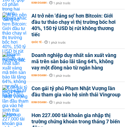
KINH DOANH
-
1 phút trước
AI trở nên 'đáng sợ' hơn Bitcoin: Giới
đầu tư tháo chạy vì thị trường bốc hơi
40%, 150 tỷ USD bị rút không thương
tiếc
QUỐC TẾ
-
1 phút trước
Doanh nghiệp duy nhất sản xuất vàng
mã trên sàn báo lãi tăng 64%, không
vay một đồng nào từ ngân hàng
KINH DOANH
-
1 phút trước
Con gái tỷ phú Phạm Nhật Vượng lần
đầu tham gia vào hệ sinh thái Vingroup
KINH DOANH
-
1 phút trước
Hơn 227.000 tài khoản gia nhập thị
trường chứng khoán trong tháng 7 biến