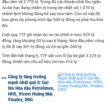
đầu năm về 2.770 tỷ. Trong đó các khoản phải thu ngắn
và dài hạn đang chiếm tỷ trọng lớn nhất với 1.070 tỷ,
chênh lệch không đáng kể sau nửa năm. Con số này đã
bao gồm dự phòng trích lập 368 tỷ đồng nợ phải thu khó
đòi.
Cuối quý, TTF ghi nhận dư nợ tài chính ở mức 529 tỷ
đồng, tăng khoảng 50 tỷ sau 6 tháng. Nửa đầu năm, công
ty đã đi vay 301 tỷ đồng và trả nợ gốc 260 tỷ.
Tính đến hết tháng 6, TTF vẫn còn lỗ lũy kế gần 3.225 tỷ
đồng, khiến vốn chủ sở hữu chỉ còn 414 tỷ.
Công ty tăng trưởng
mạnh nhất quý II: Gọi
tên Hóa dầu Petrolimex,
HHS, Vicem Hoàng Mai,
Vinatex, DRG