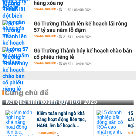
hàng xóa nợ
DOANH NGHIỆP
-
11:50 | 03/05/2024
Gỗ Trường Thành lên kế hoạch lãi ròng
57 tỷ sau năm lỗ đậm
DOANH NGHIỆP
-
21:51 | 16/04/2024
Gỗ Trường Thành hủy kế hoạch chào bán
cổ phiếu riêng lẻ
DOANH NGHIỆP
-
09:37 | 10/04/2024
Cùng chủ đề
Kết quả kinh doanh quý II/6T 2025
Kiểm toán nghi ngờ khả
15 
năng hoạt động liên tục,
sản
HAGL lên kế hoạch...
ngà
DOANH NGHIỆP
-
NHÀ Đ