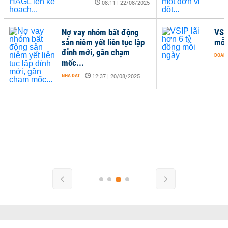
08:11 | 22/08/2025
Nợ vay nhóm bất động
VSI
sản niêm yết liên tục lập
mỗi
đỉnh mới, gần chạm
DOANH
mốc...
NHÀ ĐẤT
-
12:37 | 20/08/2025