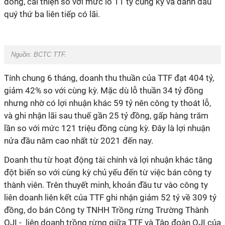
đồng, cải thiện so với mức lỗ 11 tỷ cùng kỳ và đánh dấu
quý thứ ba liên tiếp có lãi.
Nguồn: BCTC TTF.
Tính chung 6 tháng, doanh thu thuần của TTF đạt 404 tỷ,
giảm 42% so với cùng kỳ. Mặc dù lỗ thuần 34 tỷ đồng
nhưng nhờ có lợi nhuận khác 59 tỷ nên công ty thoát lỗ,
và ghi nhận lãi sau thuế gần 25 tỷ đồng, gấp hàng trăm
lần so với mức 121 triệu đồng cùng kỳ. Đây là lợi nhuận
nửa đầu năm cao nhất từ 2021 đến nay.
Doanh thu từ hoạt động tài chính và lợi nhuận khác tăng
đột biến so với cùng kỳ chủ yếu đến từ việc bán công ty
thành viên. Trên thuyết minh, khoản đầu tư vào công ty
liên doanh liên kết của TTF ghi nhận giảm 52 tỷ về 309 tỷ
đồng, do bán Công ty TNHH Trồng rừng Trường Thành
OJI - liên doanh trồng rừng giữa TTF và Tập đoàn OJI của