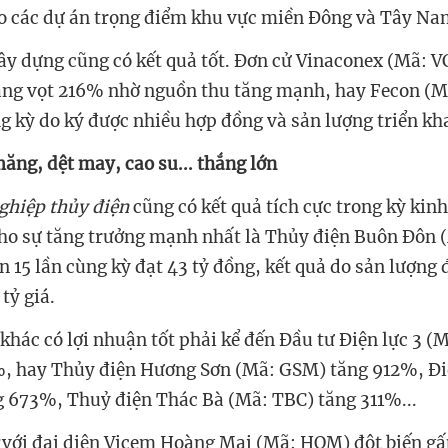
ho các dự án trọng điểm khu vực miền Đông và Tây N
ây dựng cũng có kết quả tốt. Đơn cử Vinaconex (Mã: VC
ăng vọt 216% nhờ nguồn thu tăng mạnh, hay Fecon (M
g kỳ do ký được nhiều hợp đồng và sản lượng triển kh
ăng, dệt may, cao su... thắng lớn
hiệp thủy điện
cũng có kết quả tích cực trong kỳ kin
cho sự tăng trưởng mạnh nhất là
Thủy điện Buôn Đôn (
ơn 15 lần cùng kỳ đạt 43 tỷ đồng, kết quả do sản lượng
 tỷ giá.
khác có lợi nhuận tốt phải kể đến Đầu tư Điện lực 3
(M
, hay Thủy điện Hương Sơn (Mã: GSM) tăng 912%, Đi
g 673%, Thuỷ điện Thác Bà
(Mã: TBC) tăng 311%...
với đại diện Vicem Hoàng Mai (Mã: HOM) đột biến gấ