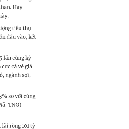
 than. Hay
 này.
ượng tiêu thụ
ốn đầu vào, kết
5 lần cùng kỳ
 cực cả về giá
ó, ngành sợi,
13% so với cùng
Mã: TNG)
lãi ròng 101 tỷ