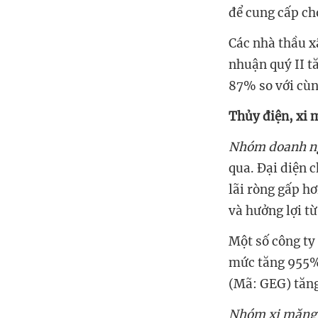
để cung cấp c
Các nhà thầu x
nhuận quý II t
87% so với cùn
Thủy điện, xi m
Nhóm doanh ng
qua. Đại diện 
lãi ròng gấp h
và hưởng lợi từ
Một số công ty 
mức tăng 955%
(Mã: GEG) tăn
Nhóm xi măng