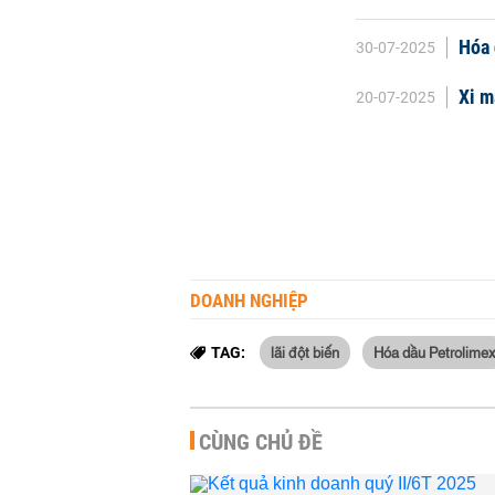
Hóa 
30-07-2025
Xi m
20-07-2025
DOANH NGHIỆP
lãi đột biến
Hóa dầu Petrolime
TAG:
CÙNG CHỦ ĐỀ