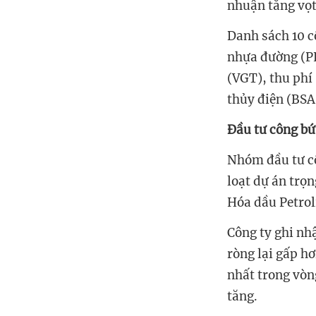
nhuận tăng vọt
Danh sách 10 c
nhựa đường (PL
(VGT), thu phí
thủy điện (BSA
Đầu tư công bứ
Nhóm đầu tư cô
loạt dự án trọ
Hóa dầu Petrol
Công ty ghi nh
ròng lại gấp hơ
nhất trong vòn
tăng.