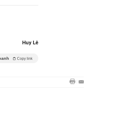
Huy Lê
oanh
Copy link