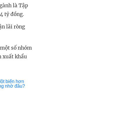
ngành là Tập
04 tỷ đồng.
ận lãi ròng
a một số nhóm
m xuất khẩu