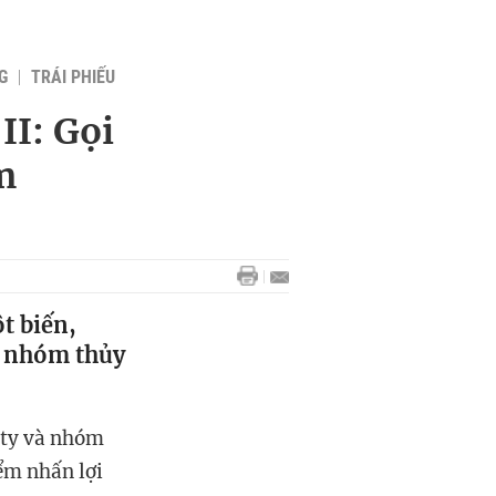
G
TRÁI PHIẾU
II: Gọi
m
t biến,
g, nhóm thủy
 ty và nhóm
ểm nhấn lợi