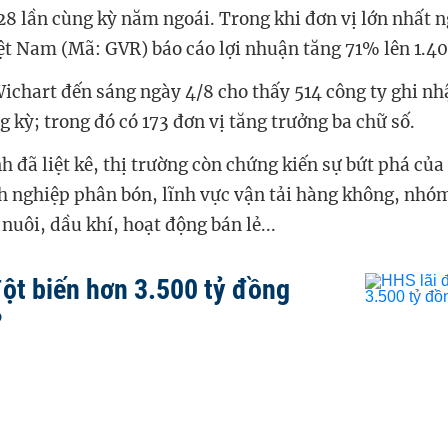
28 lần cùng kỳ năm ngoái. Trong khi đơn vị lớn nhất 
ệt Nam (Mã: GVR) báo cáo lợi nhuận tăng 71% lên 1.4
ichart đến sáng ngày 4/8 cho thấy 514 công ty ghi nh
g kỳ; trong đó có 173 đơn vị tăng trưởng ba chữ số.
h đã liệt kê, thị trường còn chứng kiến sự bứt phá củ
 nghiệp phân bón, lĩnh vực vận tải hàng không, nhó
nuôi, dầu khí, hoạt động bán lẻ...
đột biến hơn 3.500 tỷ đồng
?