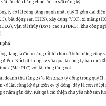
 vài lần đến hàng chục lần so với cùng kỳ.
ông ty có lãi ròng tăng mạnh nhất quý II gồm đại diệ
C), bất động sản (HHS), xây dựng (VCC), xi măng (H
 (DLG), vận tải thủy (DS3), cao su (DRG), khu công ng
).
t phá
ng đang là điểm sáng rất lớn khi sở hữu lượng công vi
ng điểm. Nổi bật trong kỳ vừa qua là công ty bán mỡ 
imex (Mã: PLC) với lãi ròng tăng vọt.
ận doanh thu tăng 23% lên 2.140 tỷ đồng trong quý II,
n 36 lần cùng kỳ đạt trên 35 tỷ đồng, đây là con số lợ
g 3 năm gần đây. Kết quả cải thiện chủ yếu nhờ sản lư