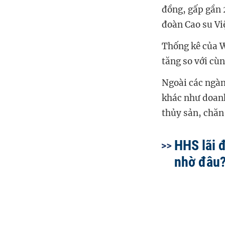
đồng, gấp gần 
đoàn Cao su Vi
Thống kê của W
tăng so với cùn
Ngoài các ngàn
khác như doanh
thủy sản, chăn 
HHS lãi 
nhờ đâu