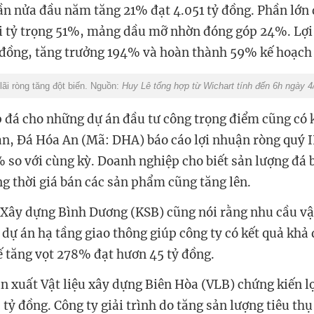
n nửa đầu năm tăng 21% đạt 4.051 tỷ đồng. Phần lớn
i tỷ trọng 51%, mảng dầu mỡ nhờn đóng góp 24%. Lợi
 đồng, tăng trưởng 194% và hoàn thành 59% kế hoạch
ãi ròng tăng đột biến. Nguồn:
Huy Lê tổng hợp từ Wichart tính đến 6h ngày 4
p đá cho những dự án đầu tư công trọng điểm cũng có 
n, Đá Hóa An (Mã: DHA) báo cáo lợi nhuận ròng quý II
 so với cùng kỳ. Doanh nghiệp cho biết sản lượng đá 
g thời giá bán các sản phẩm cũng tăng lên.
 Xây dựng Bình Dương (KSB)
cũng nói rằng
nhu cầu vậ
 dự án hạ tầng giao thông giúp công ty có kết quả khả 
 tăng vọt 278% đạt hươn 45 tỷ đồng.
n xuất Vật liệu xây dựng Biên Hòa (VLB)
chứng kiến l
 tỷ đồng. Công ty giải trình do tăng sản lượng tiêu th