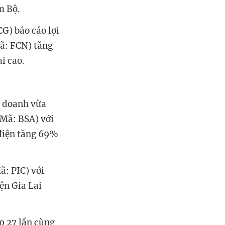
am Bộ.
G) báo cáo lợi
ã: FCN) tăng
ai cao.
h doanh vừa
Mã: BSA) với
 điện tăng 69%
ã: PIC) với
ện Gia Lai
p 27 lần cùng