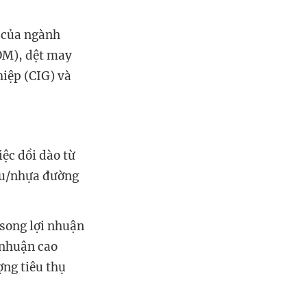
n của ngành
OM), dệt may
hiệp (CIG) và
ệc dồi dào từ
dầu/nhựa đường
 song lợi nhuận
i nhuận cao
ợng tiêu thụ