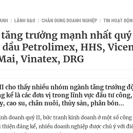
OANH
LÃNH ĐẠO
CHÂN DUNG DOANH NGHIỆP
TIN HOẠT ĐỘN
 tăng trưởng mạnh nhất quý 
 dầu Petrolimex, HHS, Vice
ai, Vinatex, DRG
II cho thấy nhiều nhóm ngành tăng trưởng độ
g kể là các đơn vị trong lĩnh vực đầu tư côn
y, cao su, chăn nuôi, thủy sản, phân bón...
inh doanh quý II, bức tranh kinh doanh ở một số công
i thiện đáng kể, nhiều doanh nghiệp được chú ý với đi