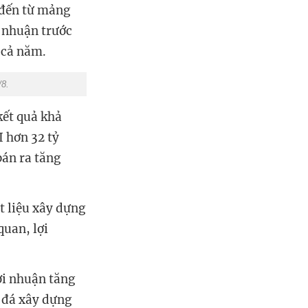
 đến từ mảng
 nhuận trước
 cả năm.
/8.
kết quả khả
 hơn 32 tỷ
bán ra tăng
t liệu xây dựng
quan, lợi
ợi nhuận tăng
ụ đá xây dựng