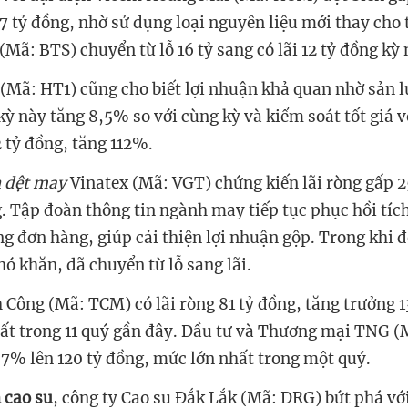
 7 tỷ đồng, nhờ sử dụng loại nguyên liệu mới thay cho
(Mã: BTS) chuyển từ lỗ 16 tỷ sang có lãi 12 tỷ đồng kỳ
 (Mã: HT1)
cũng cho biết lợi nhuận khả quan nhờ sản l
kỳ này tăng 8,5% so với cùng kỳ và kiểm soát tốt giá v
2 tỷ đồng, tăng 112%.
h dệt may
Vinatex (Mã: VGT) chứng kiến lãi ròng gấp 2
. Tập đoàn thông tin ngành may tiếp tục phục hồi tích
ng đơn hàng, giúp cải thiện lợi nhuận gộp. Trong khi đ
hó khăn, đã chuyển từ lỗ sang lãi.
Công (Mã: TCM) có lãi ròng 81 tỷ đồng, tăng trưởng 
ất trong 11 quý gần đây.
Đầu tư và Thương mại TNG (
37% lên 120 tỷ đồng, mức lớn nhất trong một quý.
 cao su
, công ty Cao su Đắk Lắk
(Mã: DRG) bứt phá với 