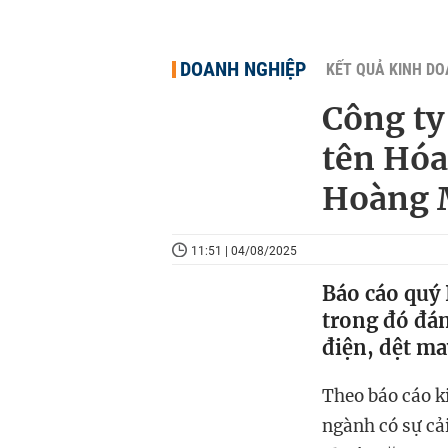
DOANH NGHIỆP
KẾT QUẢ KINH D
Công ty
tên Hóa
Hoàng M
11:51 | 04/08/2025
Báo cáo quý 
trong đó đán
điện, dệt ma
Theo báo cáo k
ngành có sự cả