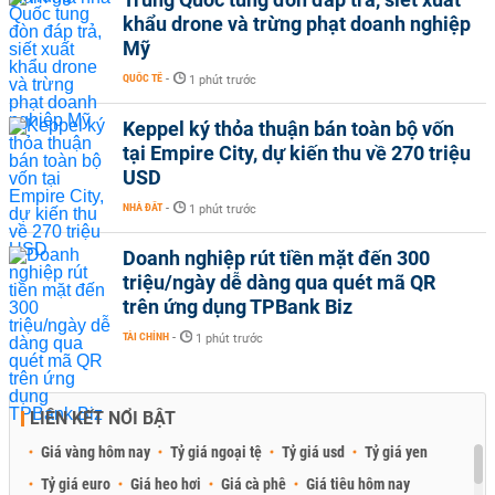
khẩu drone và trừng phạt doanh nghiệp
Mỹ
QUỐC TẾ
-
1 phút trước
Keppel ký thỏa thuận bán toàn bộ vốn
tại Empire City, dự kiến thu về 270 triệu
USD
NHÀ ĐẤT
-
1 phút trước
Doanh nghiệp rút tiền mặt đến 300
triệu/ngày dễ dàng qua quét mã QR
trên ứng dụng TPBank Biz
TÀI CHÍNH
-
1 phút trước
LIÊN KẾT NỔI BẬT
Giá vàng hôm nay
Tỷ giá ngoại tệ
Tỷ giá usd
Tỷ giá yen
Tỷ giá euro
Giá heo hơi
Giá cà phê
Giá tiêu hôm nay