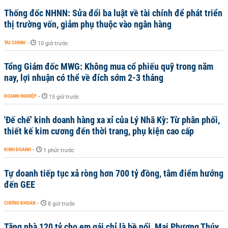
Thống đốc NHNN: Sửa đổi ba luật về tài chính để phát triển
thị trường vốn, giảm phụ thuộc vào ngân hàng
TÀI CHÍNH
-
10 giờ trước
Tổng Giám đốc MWG: Không mua cổ phiếu quỹ trong năm
nay, lợi nhuận có thể về đích sớm 2-3 tháng
DOANH NGHIỆP
-
15 giờ trước
'Đế chế’ kinh doanh hàng xa xỉ của Lý Nhã Kỳ: Từ phân phối,
thiết kế kim cương đến thời trang, phụ kiện cao cấp
KINH DOANH
-
1 phút trước
Tự doanh tiếp tục xả ròng hơn 700 tỷ đồng, tâm điểm hướng
đến GEE
CHỨNG KHOÁN
-
8 giờ trước
Tặng nhà 120 tỷ cho em gái chỉ là bề nổi, Mai Phương Thúy