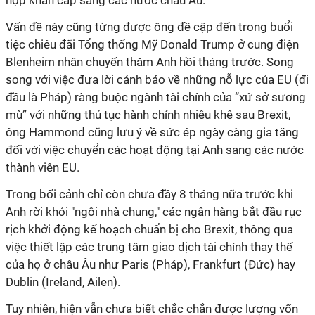
hợp khẩn cấp sang các nước châu Âu.
Vấn đề này cũng từng được ông đề cập đến trong buổi
tiệc chiêu đãi Tổng thống Mỹ Donald Trump ở cung điện
Blenheim nhân chuyến thăm Anh hồi tháng trước. Song
song với việc đưa lời cảnh báo về những nỗ lực của EU (đi
đầu là Pháp) ràng buộc ngành tài chính của “xứ sở sương
mù” với những thủ tục hành chính nhiêu khê sau Brexit,
ông Hammond cũng lưu ý về sức ép ngày càng gia tăng
đối với việc chuyển các hoạt động tại Anh sang các nước
thành viên EU.
Trong bối cảnh chỉ còn chưa đầy 8 tháng nữa trước khi
Anh rời khỏi "ngôi nhà chung," các ngân hàng bắt đầu rục
rịch khởi động kế hoạch chuẩn bị cho Brexit, thông qua
việc thiết lập các trung tâm giao dịch tài chính thay thế
của họ ở châu Âu như Paris (Pháp), Frankfurt (Đức) hay
Dublin (Ireland, Ailen).
Tuy nhiên, hiện vẫn chưa biết chắc chắn được lượng vốn