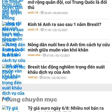
mở rộng quân đội, coi Trung Quốc là đối
thủ
QUỐC TẾ
-
20:00 | 05/09/2022
Kinh tế Anh ra sao sau 1 năm Brexit?
QUỐC TẾ
-
21:00 | 25/12/2021
Nông dân nuôi heo ở Anh tìm cách tự cứu
mình giữa muôn vàn khó khăn
HÀNG HÓA
-
07:00 | 03/12/2021
Brexit tác động nghiêm trọng đến xuất
khẩu dịch vụ của Anh
THỜI SỰ
-
05:00 | 02/06/2021
Cùng chuyên mục
Tỷ giá euro ngày 6/8: Nhiều nơi bán ra