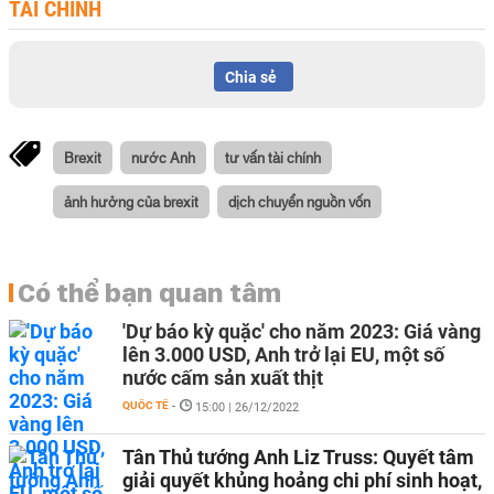
TÀI CHÍNH
Chia sẻ
Brexit
nước Anh
tư vấn tài chính
ảnh hưởng của brexit
dịch chuyển nguồn vốn
Có thể bạn quan tâm
'Dự báo kỳ quặc' cho năm 2023: Giá vàng
lên 3.000 USD, Anh trở lại EU, một số
nước cấm sản xuất thịt
QUỐC TẾ
-
15:00 | 26/12/2022
Tân Thủ tướng Anh Liz Truss: Quyết tâm
giải quyết khủng hoảng chi phí sinh hoạt,