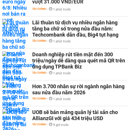
vượt 31.000 VND/EUR
TÀI CHÍNH
-
1 phút trước
Lãi thuần từ dịch vụ nhiều ngân hàng
tăng ba chữ số trong nửa đầu năm:
Techcombank dẫn đầu, Big4 tụt hạng
TÀI CHÍNH
-
1 phút trước
Doanh nghiệp rút tiền mặt đến 300
triệu/ngày dễ dàng qua quét mã QR trên
ứng dụng TPBank Biz
TÀI CHÍNH
-
1 phút trước
Hơn 3.700 nhân sự rời ngành ngân hàng
sau nửa đầu năm 2026
TÀI CHÍNH
-
1 phút trước
UOB sẽ bán mảng quản lý tài sản cho
AllianzGI với giá 434 triệu USD
TÀI CHÍNH
-
9 giờ trước