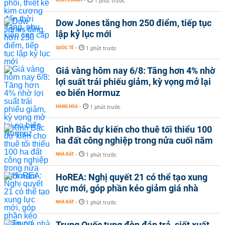
-
1 phút trước
Dow Jones tăng hơn 250 điểm, tiếp tục
lập kỷ lục mới
QUỐC TẾ
-
1 phút trước
Giá vàng hôm nay 6/8: Tăng hơn 4% nhờ
lợi suất trái phiếu giảm, kỳ vọng mở lại
eo biển Hormuz
HÀNG HÓA
-
1 phút trước
Kinh Bắc dự kiến cho thuê tối thiểu 100
ha đất công nghiệp trong nửa cuối năm
NHÀ ĐẤT
-
1 phút trước
HoREA: Nghị quyết 21 có thể tạo xung
lực mới, góp phần kéo giảm giá nhà
NHÀ ĐẤT
-
1 phút trước
Trung Quốc tung đòn đáp trả, siết xuất