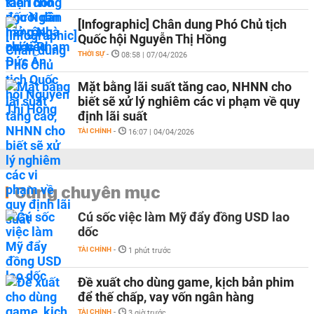
[Infographic] Chân dung Phó Chủ tịch
Quốc hội Nguyễn Thị Hồng
THỜI SỰ
-
08:58 | 07/04/2026
Mặt bằng lãi suất tăng cao, NHNN cho
biết sẽ xử lý nghiêm các vi phạm về quy
định lãi suất
TÀI CHÍNH
-
16:07 | 04/04/2026
Cùng chuyên mục
Cú sốc việc làm Mỹ đẩy đồng USD lao
dốc
TÀI CHÍNH
-
1 phút trước
Đề xuất cho dùng game, kịch bản phim
để thế chấp, vay vốn ngân hàng
TÀI CHÍNH
-
3 giờ trước