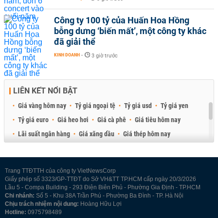
Công ty 100 tỷ của Huấn Hoa Hồng
bỗng dưng ‘biến mất’, một công ty khác
đã giải thể
KINH DOANH
-
3 giờ trước
LIÊN KẾT NỔI BẬT
Giá vàng hôm nay
Tỷ giá ngoại tệ
Tỷ giá usd
Tỷ giá yen
Tỷ giá euro
Giá heo hơi
Giá cà phê
Giá tiêu hôm nay
Lãi suất ngân hàng
Giá xăng dầu
Giá thép hôm nay
Giá sầu riêng
Giá thịt heo
Giá gạo
Giá cao su
Best Retail Brokers
Diễn đàn đầu tư Việt Nam 2026
Trang TTĐTTH của công ty VietNewsCorp
Giấy phép số 3323/GP-TTĐT do Sở VH&TT TP.HCM cấp ngày 20/3/2026
Lầu 5 - Compa Building - 293 Điện Biên Phủ - Phường Gia Định - TP.HCM
Chi nhánh:
Số 5 - Khu 38A Trần Phú - Phường Ba Đình - TP. Hà Nội
Chịu trách nhiệm nội dung:
Hoàng Hữu Lợi
Hotline:
0975798489