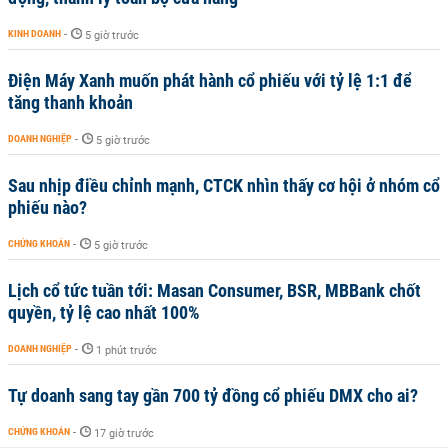
KINH DOANH
-
5 giờ trước
Điện Máy Xanh muốn phát hành cổ phiếu với tỷ lệ 1:1 để
tăng thanh khoản
DOANH NGHIỆP
-
5 giờ trước
Sau nhịp điều chỉnh mạnh, CTCK nhìn thấy cơ hội ở nhóm cổ
phiếu nào?
CHỨNG KHOÁN
-
5 giờ trước
Lịch cổ tức tuần tới: Masan Consumer, BSR, MBBank chốt
quyền, tỷ lệ cao nhất 100%
DOANH NGHIỆP
-
1 phút trước
Tự doanh sang tay gần 700 tỷ đồng cổ phiếu DMX cho ai?
CHỨNG KHOÁN
-
17 giờ trước