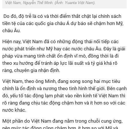
Việt Nam, Nguyễn Thế Minh. (Ảnh:
Yuanta Việt Nam
).
Do đó, độ trễ là có và thời điểm thắt chặt lại chính sách
tiền tệ của các quốc gia châu Á dự báo sẽ chậm hơn Mỹ,
châu Âu.
Hiện nay, Việt Nam đã có những động thái nối tiếp các
nước phát triển như Mỹ hay các nước châu Âu. Đây là giải
pháp vừa mang tính chất ổn định vĩ mô, đồng thời là đi
theo xu hướng để tránh áp lực lãi suất và tỷ giá khá rõ
ràng, chuyên gia nhận định.
Việt Nam, theo ông Minh, đang song song hai mục tiêu
chính là ổn định và nương theo tình hình thế giới. Bên cạnh
đó, yếu tố tác động lạm phát vào nền kinh tế Việt Nam thì
rõ ràng đang chịu tác động chậm hơn và ít hơn so với các
nước khác.
Một phần do Việt Nam đang nằm trong chuỗi cung ứng,
nên mức tác động cũng chậm hơn, ít hơn so với Mỹ và