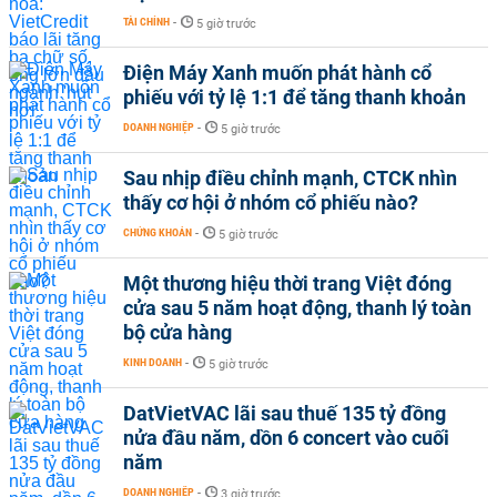
TÀI CHÍNH
-
5 giờ trước
Điện Máy Xanh muốn phát hành cổ
phiếu với tỷ lệ 1:1 để tăng thanh khoản
DOANH NGHIỆP
-
5 giờ trước
Sau nhịp điều chỉnh mạnh, CTCK nhìn
thấy cơ hội ở nhóm cổ phiếu nào?
CHỨNG KHOÁN
-
5 giờ trước
Một thương hiệu thời trang Việt đóng
cửa sau 5 năm hoạt động, thanh lý toàn
bộ cửa hàng
KINH DOANH
-
5 giờ trước
DatVietVAC lãi sau thuế 135 tỷ đồng
nửa đầu năm, dồn 6 concert vào cuối
năm
DOANH NGHIỆP
-
3 giờ trước