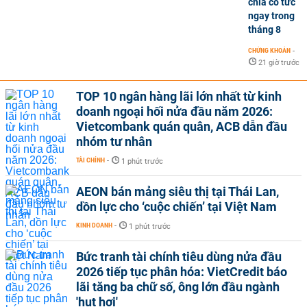
chia cổ tức
ngay trong
tháng 8
CHỨNG KHOÁN
-
21 giờ trước
TOP 10 ngân hàng lãi lớn nhất từ kinh
doanh ngoại hối nửa đầu năm 2026:
Vietcombank quán quân, ACB dẫn đầu
nhóm tư nhân
TÀI CHÍNH
-
1 phút trước
AEON bán mảng siêu thị tại Thái Lan,
dồn lực cho ‘cuộc chiến’ tại Việt Nam
KINH DOANH
-
1 phút trước
Bức tranh tài chính tiêu dùng nửa đầu
2026 tiếp tục phân hóa: VietCredit báo
lãi tăng ba chữ số, ông lớn đầu ngành
'hụt hơi'