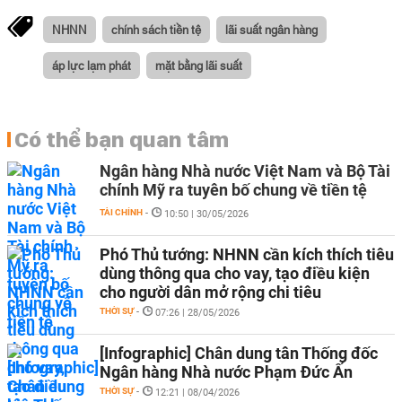
NHNN
chính sách tiền tệ
lãi suất ngân hàng
áp lực lạm phát
mặt bằng lãi suất
Có thể bạn quan tâm
Ngân hàng Nhà nước Việt Nam và Bộ Tài
chính Mỹ ra tuyên bố chung về tiền tệ
TÀI CHÍNH
-
10:50 | 30/05/2026
Phó Thủ tướng: NHNN cần kích thích tiêu
dùng thông qua cho vay, tạo điều kiện
cho người dân mở rộng chi tiêu
THỜI SỰ
-
07:26 | 28/05/2026
[Infographic] Chân dung tân Thống đốc
Ngân hàng Nhà nước Phạm Đức Ấn
THỜI SỰ
-
12:21 | 08/04/2026