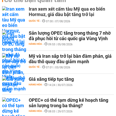
Iran xem xét cấm tàu Mỹ qua eo biển
Hormuz, giá dầu bật tăng trở lại
QUỐC TẾ
-
07:00 | 07/08/2026
Sản lượng OPEC tăng trong tháng 7 nhờ
đà phục hồi từ các quốc gia Vùng Vịnh
HÀNG HÓA
-
09:53 | 05/08/2026
Mỹ và Iran sắp trở lại bàn đàm phán, giá
dầu thô quay đầu giảm mạnh
QUỐC TẾ
-
07:01 | 03/08/2026
Giá xăng tiếp tục tăng
HÀNG HÓA
-
14:24 | 30/07/2026
OPEC+ có thể tạm dừng kế hoạch tăng
sản lượng trong ba tháng?
HÀNG HÓA
-
08:03 | 29/07/2026