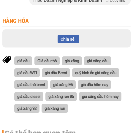
Theo
Doanh Nghiệp & Kinh Doanh
Copy link
HÀNG HÓA
Chia sẻ
giá dầu
Giá dầu thô
giá xăng
giá xăng dầu
giá dầu WTI
giá dầu Brent
quỹ bình ổn giá xăng dầu
giá dầu thô brent
giá xăng E5
giá dầu hôm nay
giá dầu diesel
giá xăng ron 95
giá xăng dầu hôm nay
giá xăng 92
giá xăng ron
Có thể bạn quan tâm