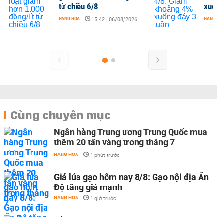
từ chiều 6/8
xuố
HÀNG HÓA
-
HÀNG
15:42 | 06/08/2026
Cùng chuyên mục
Ngân hàng Trung ương Trung Quốc mua
thêm 20 tấn vàng trong tháng 7
HÀNG HÓA
-
1 phút trước
Giá lúa gạo hôm nay 8/8: Gạo nội địa Ấn
Độ tăng giá mạnh
HÀNG HÓA
-
1 giờ trước