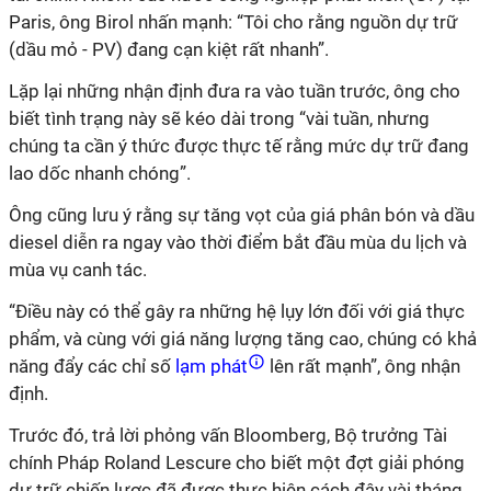
Paris, ông Birol nhấn mạnh: “Tôi cho rằng nguồn dự trữ
(dầu mỏ - PV) đang cạn kiệt rất nhanh”.
Lặp lại những nhận định đưa ra vào tuần trước, ông cho
biết tình trạng này sẽ kéo dài trong “vài tuần, nhưng
chúng ta cần ý thức được thực tế rằng mức dự trữ đang
lao dốc nhanh chóng”.
Ông cũng lưu ý rằng sự tăng vọt của giá phân bón và dầu
diesel diễn ra ngay vào thời điểm bắt đầu mùa du lịch và
mùa vụ canh tác.
“Điều này có thể gây ra những hệ lụy lớn đối với giá thực
phẩm, và cùng với giá năng lượng tăng cao, chúng có khả
năng đẩy các chỉ số
lạm phát
lên rất mạnh”, ông nhận
định.
Trước đó, trả lời phỏng vấn Bloomberg, Bộ trưởng Tài
chính Pháp Roland Lescure cho biết một đợt giải phóng
dự trữ chiến lược đã được thực hiện cách đây vài tháng