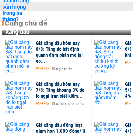
Cùng chủ đề
Xăng dầu
Giá xăng dầu hôm nay
Giá
8/8: Tăng do bất định
6/8
quanh đàm phán mở lại
khi 
eo...
HÀNG
HÀNG HÓA
-
8 giờ trước
Giá xăng dầu hôm nay
Giá
7/8: Tăng khoảng 3% do
5/8
lo ngại Iran siết kiểm...
4%
HÀNG HÓA
-
HÀNG
07:18 | 07/08/2026
Giá xăng dầu đồng loạt
Giá
giảm hơn 1.000 đồng/lít
4/8