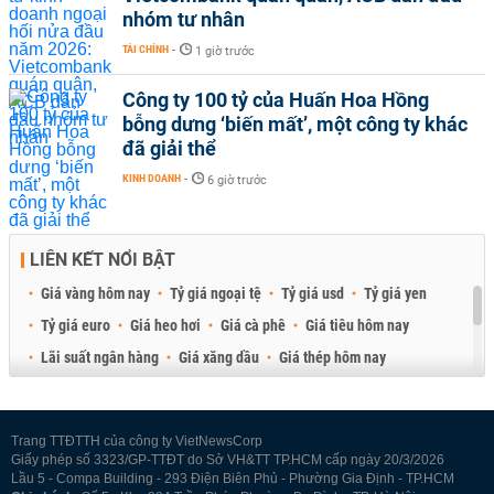
nhóm tư nhân
TÀI CHÍNH
-
1 giờ trước
Công ty 100 tỷ của Huấn Hoa Hồng
bỗng dưng ‘biến mất’, một công ty khác
đã giải thể
KINH DOANH
-
6 giờ trước
LIÊN KẾT NỔI BẬT
Giá vàng hôm nay
Tỷ giá ngoại tệ
Tỷ giá usd
Tỷ giá yen
Tỷ giá euro
Giá heo hơi
Giá cà phê
Giá tiêu hôm nay
Lãi suất ngân hàng
Giá xăng dầu
Giá thép hôm nay
Giá sầu riêng
Giá thịt heo
Giá gạo
Giá cao su
Best Retail Brokers
Diễn đàn đầu tư Việt Nam 2026
Trang TTĐTTH của công ty VietNewsCorp
Giấy phép số 3323/GP-TTĐT do Sở VH&TT TP.HCM cấp ngày 20/3/2026
Lầu 5 - Compa Building - 293 Điện Biên Phủ - Phường Gia Định - TP.HCM