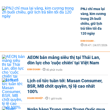
PNJ chỉ mua lại
vàng, kim cương
trong 2h buổi
chiều, giữ lịch
trả tiền tối đa
120 ngày
KINH DOANH
-
09:47 | 24/07/2026
AEON bán mảng siêu thị tại Thái Lan,
dồn lực cho ‘cuộc chiến’ tại Việt Nam
KINH DOANH
-
40 phút trước
Lịch cổ tức tuần tới: Masan Consumer,
BSR, MB chốt quyền, tỷ lệ cao nhất
100%
DOANH NGHIỆP
-
1 giờ trước
Ngân hàng Trung ương Trung Quốc mua