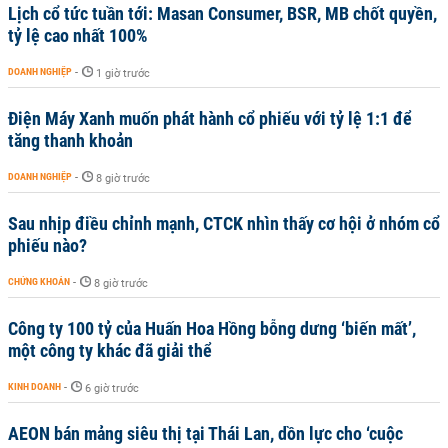
Lịch cổ tức tuần tới: Masan Consumer, BSR, MB chốt quyền,
tỷ lệ cao nhất 100%
DOANH NGHIỆP
-
1 giờ trước
Điện Máy Xanh muốn phát hành cổ phiếu với tỷ lệ 1:1 để
tăng thanh khoản
DOANH NGHIỆP
-
8 giờ trước
Sau nhịp điều chỉnh mạnh, CTCK nhìn thấy cơ hội ở nhóm cổ
phiếu nào?
CHỨNG KHOÁN
-
8 giờ trước
Công ty 100 tỷ của Huấn Hoa Hồng bỗng dưng ‘biến mất’,
một công ty khác đã giải thể
KINH DOANH
-
6 giờ trước
AEON bán mảng siêu thị tại Thái Lan, dồn lực cho ‘cuộc