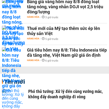
Bảng giá vàng hôm nay 8/8 đồng loạt
tăng nóng, vàng nhẫn DOJI vọt 2,5 triệu
đồng/lượng
HÀNG HÓA
-
3 giờ trước
Thuế mới của Mỹ tạo thêm sức ép lên
thủy sản Việt
HÀNG HÓA
-
5 giờ trước
Giá tiêu hôm nay 8/8: Tiêu Indonesia tiếp
đà tăng nhẹ, Việt Nam giữ giá ổn định
HÀNG HÓA
-
6 giờ trước
Tin mới
Phó thủ tướng: Xử lý đến cùng vướng mắc,
không đẩy doanh nghiệp đi vòng