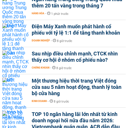
thêm 20 tấn vàng trong tháng 7
HÀNG HÓA
-
1 phút trước
Điện Máy Xanh muốn phát hành cổ
phiếu với tỷ lệ 1:1 để tăng thanh khoản
DOANH NGHIỆP
-
8 giờ trước
Sau nhịp điều chỉnh mạnh, CTCK nhìn
thấy cơ hội ở nhóm cổ phiếu nào?
CHỨNG KHOÁN
-
8 giờ trước
Một thương hiệu thời trang Việt đóng
cửa sau 5 năm hoạt động, thanh lý toàn
bộ cửa hàng
KINH DOANH
-
8 giờ trước
TOP 10 ngân hàng lãi lớn nhất từ kinh
doanh ngoại hối nửa đầu năm 2026:
Vietcombank quán quân, ACB dẫn đầu