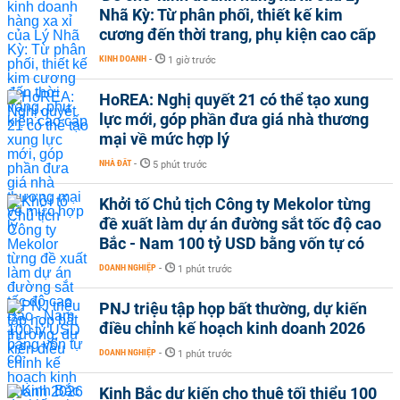
Nhã Kỳ: Từ phân phối, thiết kế kim
cương đến thời trang, phụ kiện cao cấp
KINH DOANH
-
1 giờ trước
HoREA: Nghị quyết 21 có thể tạo xung
lực mới, góp phần đưa giá nhà thương
mại về mức hợp lý
NHÀ ĐẤT
-
5 phút trước
Khởi tố Chủ tịch Công ty Mekolor từng
đề xuất làm dự án đường sắt tốc độ cao
Bắc - Nam 100 tỷ USD bằng vốn tự có
DOANH NGHIỆP
-
1 phút trước
PNJ triệu tập họp bất thường, dự kiến
điều chỉnh kế hoạch kinh doanh 2026
DOANH NGHIỆP
-
1 phút trước
Kinh Bắc dự kiến cho thuê tối thiểu 100