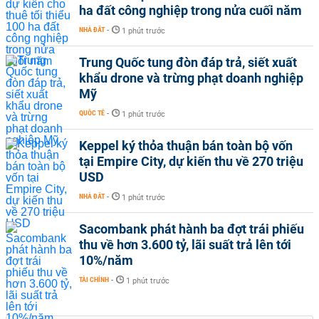
ha đất công nghiệp trong nửa cuối năm
NHÀ ĐẤT
-
1 phút trước
Trung Quốc tung đòn đáp trả, siết xuất
khẩu drone và trừng phạt doanh nghiệp
Mỹ
QUỐC TẾ
-
1 phút trước
Keppel ký thỏa thuận bán toàn bộ vốn
tại Empire City, dự kiến thu về 270 triệu
USD
NHÀ ĐẤT
-
1 phút trước
Sacombank phát hành ba đợt trái phiếu
thu về hơn 3.600 tỷ, lãi suất trả lên tới
10%/năm
TÀI CHÍNH
-
1 phút trước