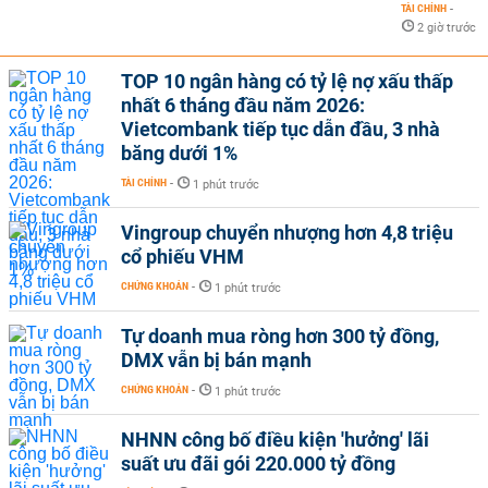
TÀI CHÍNH
-
2 giờ trước
TOP 10 ngân hàng có tỷ lệ nợ xấu thấp
nhất 6 tháng đầu năm 2026:
Vietcombank tiếp tục dẫn đầu, 3 nhà
băng dưới 1%
TÀI CHÍNH
-
1 phút trước
Vingroup chuyển nhượng hơn 4,8 triệu
cổ phiếu VHM
CHỨNG KHOÁN
-
1 phút trước
Tự doanh mua ròng hơn 300 tỷ đồng,
DMX vẫn bị bán mạnh
CHỨNG KHOÁN
-
1 phút trước
NHNN công bố điều kiện 'hưởng' lãi
suất ưu đãi gói 220.000 tỷ đồng