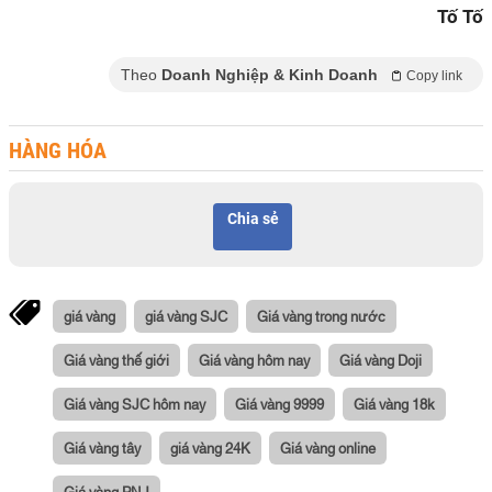
Tố Tố
Theo
Doanh Nghiệp & Kinh Doanh
Copy link
HÀNG HÓA
Chia sẻ
giá vàng
giá vàng SJC
Giá vàng trong nước
Giá vàng thế giới
Giá vàng hôm nay
Giá vàng Doji
Giá vàng SJC hôm nay
Giá vàng 9999
Giá vàng 18k
Giá vàng tây
giá vàng 24K
Giá vàng online
Giá vàng PNJ