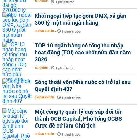
TÀI CHÍNH
-
1 phút trước
Khối ngoại tiếp tục gom DMX, xả gần
360 tỷ một mã ngân hàng
CHỨNG KHOÁN
-
1 phút trước
TOP 10 ngân hàng có tổng thu nhập
hoạt động (TOI) cao nhất nửa đầu năm
2026
TÀI CHÍNH
-
1 phút trước
Sóng thoái vốn Nhà nước có trở lại sau
Quyết định 40?
CHỨNG KHOÁN
-
1 phút trước
Một công ty quản lý quỹ sắp đổi tên
thành OCB Capital, Phó Tổng OCBS
được đề cử làm Chủ tịch
CHỨNG KHOÁN
-
1 phút trước