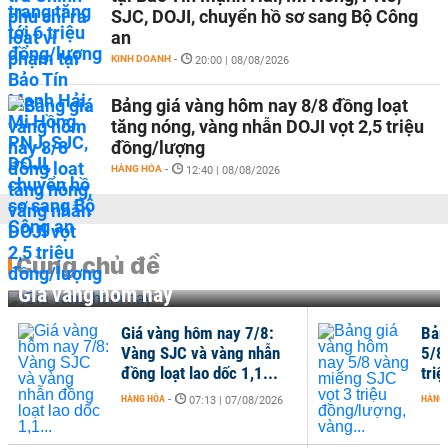
SJC, DOJI, chuyển hồ sơ sang Bộ Công
an
KINH DOANH
-
20:00 | 08/08/2026
Bảng giá vàng hôm nay 8/8 đồng loạt
tăng nóng, vàng nhẫn DOJI vọt 2,5 triệu
đồng/lượng
HÀNG HÓA
-
12:40 | 08/08/2026
Cùng chủ đề
Giá vàng hôm nay
Giá vàng hôm nay 7/8:
Bản
Vàng SJC và vàng nhẫn
5/8
đồng loạt lao dốc 1,1...
tri
HÀNG HÓA
-
HÀNG
07:13 | 07/08/2026