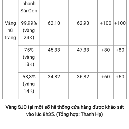
nhánh
Sài Gòn
Vàng
99,99%
62,10
62,90
+100
+100
nữ
(vàng
trang
24K)
75%
45,33
47,33
+80
+80
(vàng
18K)
58,3%
34,82
36,82
+60
+60
(vàng
14K)
Vàng SJC tại một số hệ thống cửa hàng được khảo sát
vào lúc 8h35. (Tổng hợp: Thanh Hạ)