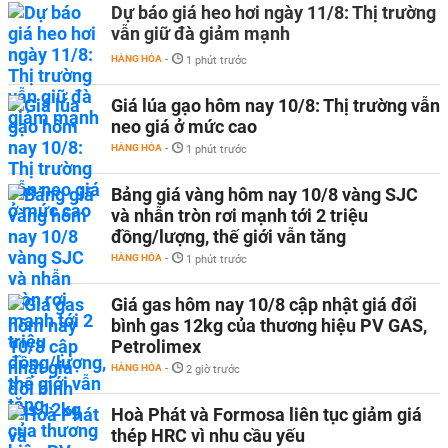
Dự báo giá heo hơi ngày 11/8: Thị trường
vẫn giữ đà giảm mạnh
HÀNG HÓA
-
1 phút trước
Giá lúa gạo hôm nay 10/8: Thị trường vẫn
neo giá ở mức cao
HÀNG HÓA
-
1 phút trước
Bảng giá vàng hôm nay 10/8 vàng SJC
và nhẫn tròn rơi mạnh tới 2 triệu
đồng/lượng, thế giới vẫn tăng
HÀNG HÓA
-
1 phút trước
Giá gas hôm nay 10/8 cập nhật giá đổi
bình gas 12kg của thương hiệu PV GAS,
Petrolimex
HÀNG HÓA
-
2 giờ trước
Hoà Phát và Formosa liên tục giảm giá
thép HRC vì nhu cầu yếu