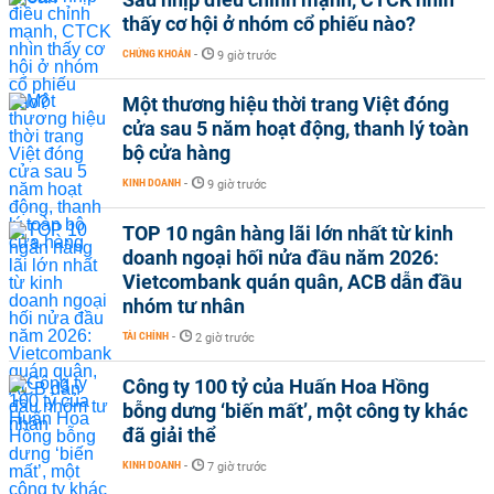
thấy cơ hội ở nhóm cổ phiếu nào?
CHỨNG KHOÁN
-
9 giờ trước
Một thương hiệu thời trang Việt đóng
cửa sau 5 năm hoạt động, thanh lý toàn
bộ cửa hàng
KINH DOANH
-
9 giờ trước
TOP 10 ngân hàng lãi lớn nhất từ kinh
doanh ngoại hối nửa đầu năm 2026:
Vietcombank quán quân, ACB dẫn đầu
nhóm tư nhân
TÀI CHÍNH
-
2 giờ trước
Công ty 100 tỷ của Huấn Hoa Hồng
bỗng dưng ‘biến mất’, một công ty khác
đã giải thể
KINH DOANH
-
7 giờ trước