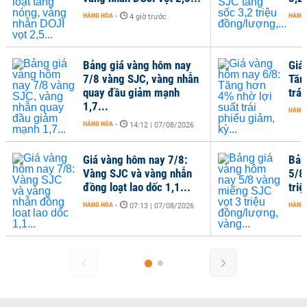
HÀNG HÓA
-
HÀNG
4 giờ trước
Bảng giá vàng hôm nay
Giá
7/8 vàng SJC, vàng nhẫn
Tăn
quay đầu giảm mạnh
trái
1,7...
HÀNG
HÀNG HÓA
-
14:12 | 07/08/2026
Giá vàng hôm nay 7/8:
Bản
Vàng SJC và vàng nhẫn
5/8
đồng loạt lao dốc 1,1...
tri
HÀNG HÓA
-
HÀNG
07:13 | 07/08/2026