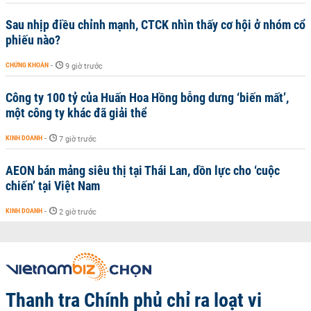
Sau nhịp điều chỉnh mạnh, CTCK nhìn thấy cơ hội ở nhóm cổ
phiếu nào?
CHỨNG KHOÁN
-
9 giờ trước
Công ty 100 tỷ của Huấn Hoa Hồng bỗng dưng ‘biến mất’,
một công ty khác đã giải thể
KINH DOANH
-
7 giờ trước
AEON bán mảng siêu thị tại Thái Lan, dồn lực cho ‘cuộc
chiến’ tại Việt Nam
KINH DOANH
-
2 giờ trước
Thanh tra Chính phủ chỉ ra loạt vi