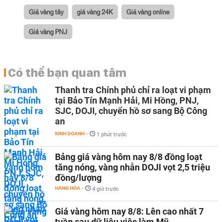
Giá vàng tây
giá vàng 24K
Giá vàng online
Giá vàng PNJ
Có thể bạn quan tâm
Thanh tra Chính phủ chỉ ra loạt vi phạm
tại Bảo Tín Mạnh Hải, Mi Hồng, PNJ,
SJC, DOJI, chuyển hồ sơ sang Bộ Công
an
KINH DOANH
-
1 phút trước
Bảng giá vàng hôm nay 8/8 đồng loạt
tăng nóng, vàng nhẫn DOJI vọt 2,5 triệu
đồng/lượng
HÀNG HÓA
-
4 giờ trước
Giá vàng hôm nay 8/8: Lên cao nhất 7
tuần sau dữ liệu việc làm Mỹ