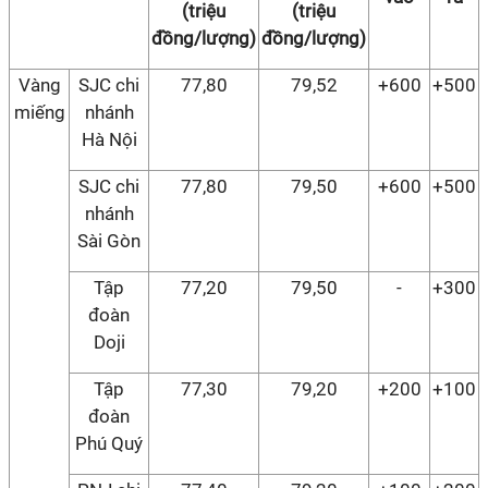
(triệu
(triệu
đồng/lượng)
đồng/lượng)
Vàng
SJC chi
77,80
79,52
+600
+500
miếng
nhánh
Hà Nội
SJC chi
77,80
79,50
+600
+500
nhánh
Sài Gòn
Tập
77,20
79,50
-
+300
đoàn
Doji
Tập
77,30
79,20
+200
+100
đoàn
Phú Quý