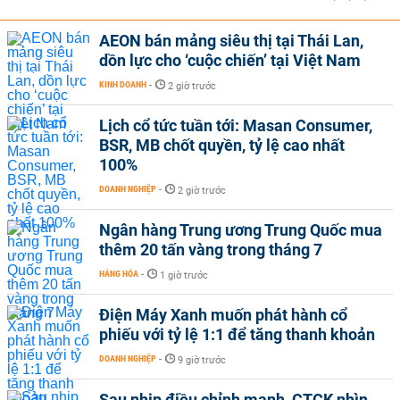
AEON bán mảng siêu thị tại Thái Lan,
dồn lực cho ‘cuộc chiến’ tại Việt Nam
KINH DOANH
-
2 giờ trước
Lịch cổ tức tuần tới: Masan Consumer,
BSR, MB chốt quyền, tỷ lệ cao nhất
100%
DOANH NGHIỆP
-
2 giờ trước
Ngân hàng Trung ương Trung Quốc mua
thêm 20 tấn vàng trong tháng 7
HÀNG HÓA
-
1 giờ trước
Điện Máy Xanh muốn phát hành cổ
phiếu với tỷ lệ 1:1 để tăng thanh khoản
DOANH NGHIỆP
-
9 giờ trước
Sau nhịp điều chỉnh mạnh, CTCK nhìn