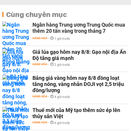
Cùng chuyên mục
Ngân hàng Trung ương Trung Quốc mua
thêm 20 tấn vàng trong tháng 7
HÀNG HÓA
-
1 giờ trước
Giá lúa gạo hôm nay 8/8: Gạo nội địa Ấn
Độ tăng giá mạnh
HÀNG HÓA
-
2 giờ trước
Bảng giá vàng hôm nay 8/8 đồng loạt
tăng nóng, vàng nhẫn DOJI vọt 2,5 triệu
đồng/lượng
HÀNG HÓA
-
4 giờ trước
Thuế mới của Mỹ tạo thêm sức ép lên
thủy sản Việt
HÀNG HÓA
-
6 giờ trước