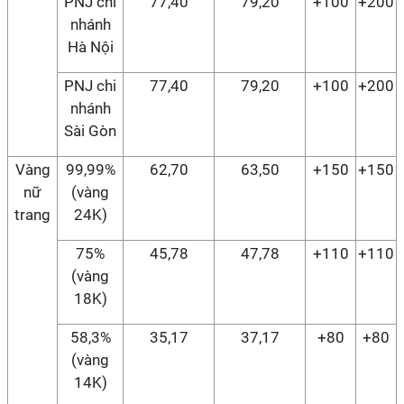
PNJ chi
77,40
79,20
+100
+200
nhánh
Hà Nội
PNJ chi
77,40
79,20
+100
+200
nhánh
Sài Gòn
Vàng
99,99%
62,70
63,50
+150
+150
nữ
(vàng
trang
24K)
75%
45,78
47,78
+110
+110
(vàng
18K)
58,3%
35,17
37,17
+80
+80
(vàng
14K)