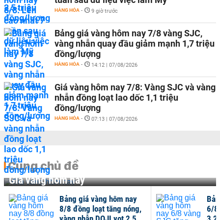
HÀNG HÓA
-
9 giờ trước
Bảng giá vàng hôm nay 7/8 vàng SJC,
vàng nhẫn quay đầu giảm mạnh 1,7 triệu
đồng/lượng
HÀNG HÓA
-
14:12 | 07/08/2026
Giá vàng hôm nay 7/8: Vàng SJC và vàng
nhẫn đồng loạt lao dốc 1,1 triệu
đồng/lượng
HÀNG HÓA
-
07:13 | 07/08/2026
Cùng chủ đề
Giá vàng hôm nay
Bảng giá vàng hôm nay
Bản
8/8 đồng loạt tăng nóng,
6/8
vàng nhẫn DOJI vọt 2,5...
3,2 