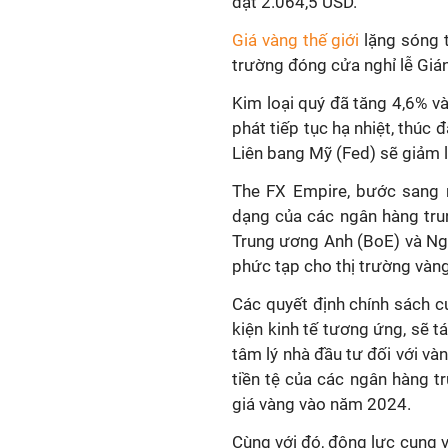
đạt 2.064,5 USD.
Giá vàng thế giới
lặng sóng t
trường đóng cửa nghỉ lễ Gián
Kim loại quý đã tăng 4,6% và
phát tiếp tục hạ nhiệt, thúc
Liên bang Mỹ (Fed) sẽ giảm 
The FX Empire, bước sang n
dạng của các ngân hàng tru
Trung ương Anh (BoE) và Ng
phức tạp cho thị trường vàng
Các quyết định chính sách c
kiện kinh tế tương ứng, sẽ t
tâm lý nhà đầu tư đối với và
tiền tệ của các ngân hàng t
giá vàng vào năm 2024.
Cùng với đó, động lực cung v