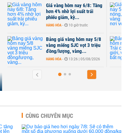
 vàng hôm nay 6/8: Tăng
Giá vàng hôm nay 
 4% nhờ lợi suất trái
nóng, vàng SJC, v
ếu giảm, kỳ...
có nơi vọt 2,5...
G HÓA
-
10 giờ trước
HÀNG HÓA
-
07:57 | 
ng giá vàng hôm nay 5/8
Bảng giá vàng hôm
g miếng SJC vọt 3 triệu
Trái chiều thế giớ
g/lượng, vàng...
bất ngờ giảm...
G HÓA
-
13:26 | 05/08/2026
HÀNG HÓA
-
13:48 | 
CÙNG CHUYÊN MỤC