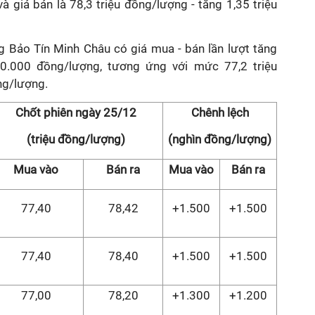
à giá bán là 78,3 triệu đồng/lượng - tăng 1,35 triệu
g Bảo Tín Minh Châu có giá mua - bán lần lượt tăng
0.000 đồng/lượng, tương ứng với mức 77,2 triệu
ng/lượng.
Chốt phiên ngày 25/12
Chênh lệch
(triệu đồng/lượng)
(nghìn đồng/lượng)
Mua vào
Bán ra
Mua vào
Bán ra
77,40
78,42
+1.500
+1.500
77,40
78,40
+1.500
+1.500
77,00
78,20
+1.300
+1.200