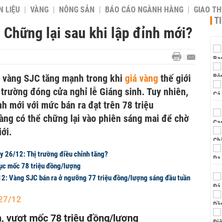
 LIỆU
VÀNG
NÔNG SẢN
BÁO CÁO NGÀNH HÀNG
GIAO T
T
 Chững lại sau khi lập đỉnh mới?
á vàng SJC tăng mạnh trong khi
giá vàng
thế giới
 trường đóng cửa nghỉ lễ Giáng sinh. Tuy nhiên,
nh mới với mức bán ra đạt trên 78 triệu
vàng có thể chững lại vào phiên sáng mai để chờ
iới.
ày 26/12: Thị trường điều chỉnh tăng?
ục mốc 78 triệu đồng/lượng
2: Vàng SJC bán ra ở ngưỡng 77 triệu đồng/lượng sáng đầu tuần
 27/12
 vượt mốc 78 triệu đồng/lượng