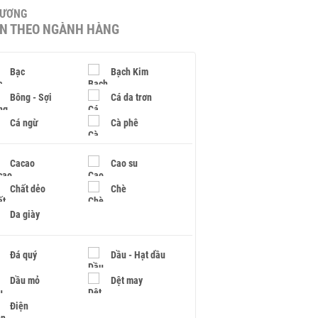
HƯƠNG
IN THEO NGÀNH HÀNG
Bạc
Bạch Kim
Bông - Sợi
Cá da trơn
Cá ngừ
Cà phê
Cacao
Cao su
Chất dẻo
Chè
Da giày
Đá quý
Dầu - Hạt dầu
Dầu mỏ
Dệt may
Điện