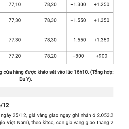
77,10
78,20
+1.300
+1.250
77,30
78,30
+1.550
+1.350
77,30
78,30
+1.550
+1.350
77,20
78,20
+800
+900
g cửa hàng được khảo sát vào lúc 16h10. (Tổng hợp:
Du Y).
6/12
 ngày 25/12, giá vàng giao ngay ghi nhận ở 2.053,2
ờ Việt Nam), theo kitco, còn giá vàng giao tháng 2