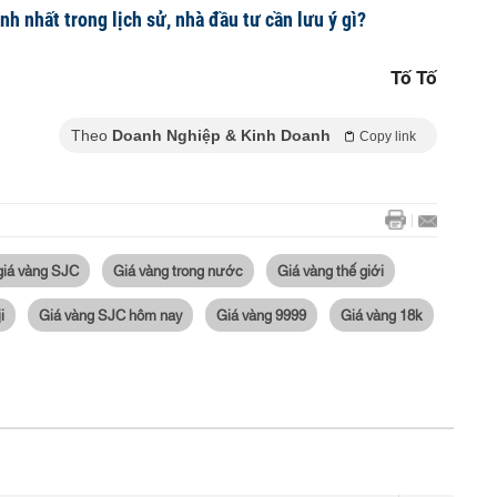
h nhất trong lịch sử, nhà đầu tư cần lưu ý gì?
Tố Tố
Theo
Doanh Nghiệp & Kinh Doanh
Copy link
giá vàng SJC
Giá vàng trong nước
Giá vàng thế giới
i
Giá vàng SJC hôm nay
Giá vàng 9999
Giá vàng 18k