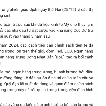
rong phiên giao dịch ngày thứ Hai (25/12) vì các thị
g sinh.
o tuần trước sau khi dữ liệu kinh tế Mỹ cho thấy lạm
 đẩy các nhà đầu tư đặt cược vào khả năng Cục Dự trữ
lãi suất vào tháng 3 năm sau.
ăm 2024, các cách tiếp cận chính sách tiền tệ đa
ng ương lớn trên thế giới, gồm Fed, ECB, Ngân hàng
ân hàng Trung ương Nhật Bản (BoE), tạo ra bối cảnh
.
ủa mỗi ngân hàng trung ương, bị ảnh hưởng bởi điều
ác động đáng kể đến sự ổn định tài chính toàn cầu và
ng. Quỹ đạo lãi suất đa dạng và quan điểm chính sách
rung ương này sẽ rất quan trọng trong việc định hình
à cầu vàng dự kiến ​​sẽ bị ảnh hưởng bởi sản lượng và