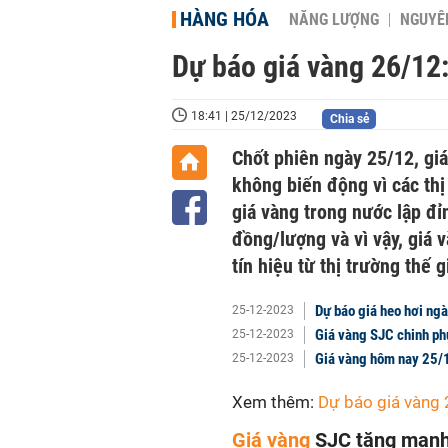
HÀNG HÓA
NĂNG LƯỢNG
NGUYÊN
Dự báo giá vàng 26/12:
18:41 | 25/12/2023
Chia sẻ
Chốt phiên ngày 25/12, gi
không biến động vì các thị
giá vàng trong nước lập đỉ
đồng/lượng và vì vậy, giá 
tín hiệu từ thị trường thế g
Dự báo giá heo hơi ng
25-12-2023
Giá vàng SJC chinh ph
25-12-2023
Giá vàng hôm nay 25/1
25-12-2023
Xem thêm:
Dự báo giá vàng
Giá vàng
SJC tăng mạnh,