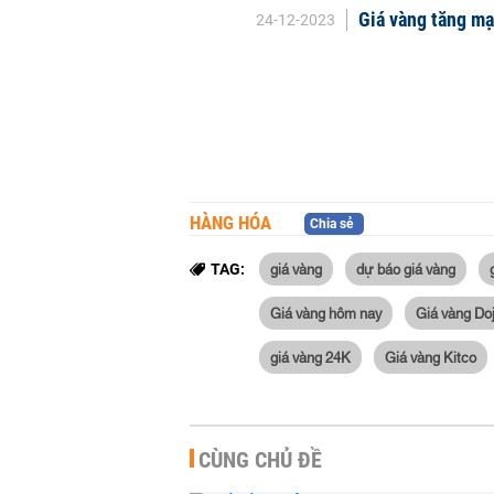
Giá vàng tăng mạn
24-12-2023
HÀNG HÓA
Chia sẻ
giá vàng
dự báo giá vàng
TAG:
Giá vàng hôm nay
Giá vàng Doj
giá vàng 24K
Giá vàng Kitco
CÙNG CHỦ ĐỀ