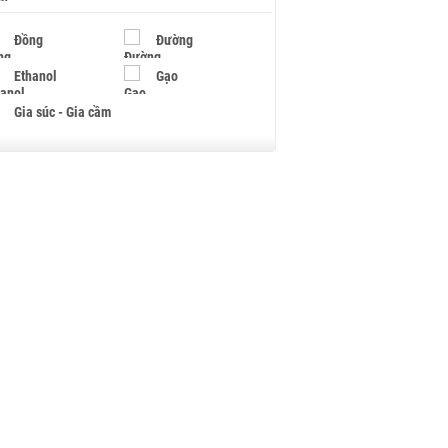
Đồng
Đường
Ethanol
Gạo
Gia súc - Gia cầm
Giấy
Gỗ
Hạt điều
Hồ tiêu - Hạt tiêu
Khí đốt
Kim loại khác
Mắc ca
Muối
Ngũ cốc
Nhựa - Hạt nhựa
Palladium
Phân bón