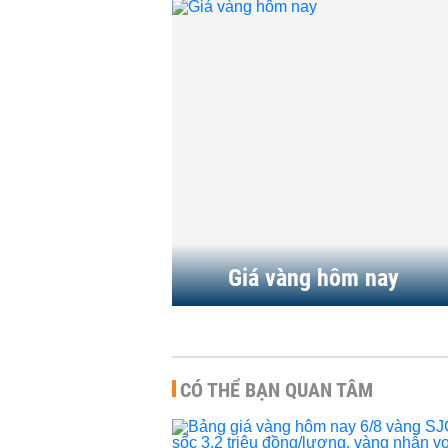
Giá
hơn
phi
HÀN
Bả
vàn
đồn
HÀN
Giá vàng hôm nay
CÓ THỂ BẠN QUAN TÂM