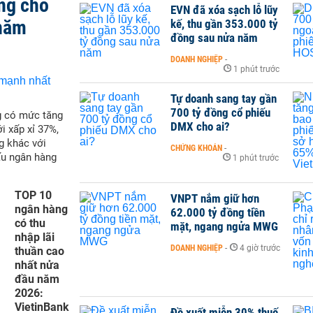
ng cho
EVN đã xóa sạch lỗ lũy
 năm
kế, thu gần 353.000 tỷ
đồng sau nửa năm
DOANH NGHIỆP
-
1 phút trước
Tự doanh sang tay gần
700 tỷ đồng cổ phiếu
g có mức tăng
DMX cho ai?
i xấp xỉ 37%,
g khác với
CHỨNG KHOÁN
-
ấu ngân hàng
1 phút trước
TOP 10
VNPT nắm giữ hơn
ngân hàng
62.000 tỷ đồng tiền
có thu
mặt, ngang ngửa MWG
nhập lãi
DOANH NGHIỆP
-
4 giờ trước
thuần cao
nhất nửa
đầu năm
2026:
VietinBank
Đề xuất miễn 30% thuế