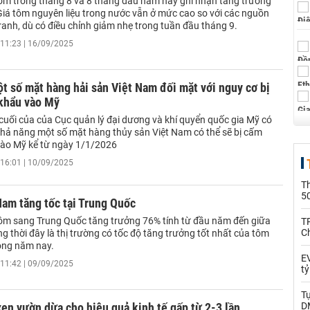
ôm trong tháng 8 và 8 tháng đầu năm nay ghi nhận tăng trưởng
 Giá tôm nguyên liệu trong nước vẫn ở mức cao so với các nguồn
ranh, dù có điều chỉnh giảm nhẹ trong tuần đầu tháng 9.
11:23 | 16/09/2025
 số mặt hàng hải sản Việt Nam đối mặt với nguy cơ bị
khẩu vào Mỹ
cuối của của Cục quản lý đại dương và khí quyển quốc gia Mỹ có
 khả năng một số mặt hàng thủy sản Việt Nam có thể sẽ bị cấm
ào Mỹ kể từ ngày 1/1/2026
16:01 | 10/09/2025
T
5
am tăng tốc tại Trung Quốc
ôm sang Trung Quốc tăng trưởng 76% tính từ đầu năm đến giữa
T
C
g thời đây là thị trường có tốc độ tăng trưởng tốt nhất của tôm
ong năm nay.
EV
11:42 | 09/09/2025
t
T
en vườn dừa cho hiệu quả kinh tế gấp từ 2-3 lần
D