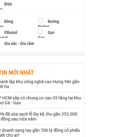
Điện
Đồng
Đường
Ethanol
Gạo
Gia súc - Gia cầm
Giấy
Gỗ
TIN MỚI NHẤT
Hạt điều
Hồ tiêu - Hạt tiêu
hành lập khu công nghệ cao Hưng Yên gần
Khí đốt
00 ha
P HCM sắp có chung cư cao 35 tầng tại khu
Kim loại khác
Mắc ca
hợ Gà - Gạo
Muối
Ngũ cốc
N đã xóa sạch lỗ lũy kế, thu gần 353.000
ỷ đồng sau nửa năm
Nhựa - Hạt nhựa
ự doanh sang tay gần 700 tỷ đồng cổ phiếu
MX cho ai?