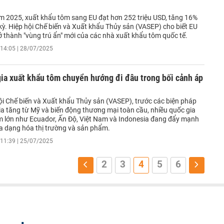
 2025, xuất khẩu tôm sang EU đạt hơn 252 triệu USD, tăng 16%
kỳ. Hiệp hội Chế biến và Xuất khẩu Thủy sản (VASEP) cho biết EU
ở thành "vùng trú ẩn" mới của các nhà xuất khẩu tôm quốc tế.
14:05 | 28/07/2025
ia xuất khẩu tôm chuyển hướng đi đâu trong bối cảnh áp
ội Chế biến và Xuất khẩu Thủy sản (VASEP), trước các biện pháp
ia tăng từ Mỹ và biến động thương mại toàn cầu, nhiều quốc gia
m lớn như Ecuador, Ấn Độ, Việt Nam và Indonesia đang đẩy mạnh
đa dạng hóa thị trường và sản phẩm.
11:39 | 25/07/2025
2
3
4
5
6