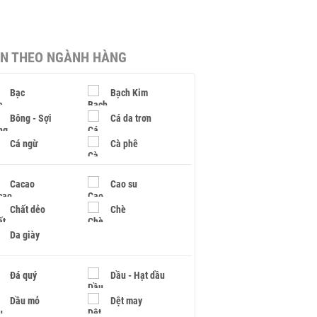
IN THEO NGÀNH HÀNG
Bạc
Bạch Kim
Bông - Sợi
Cá da trơn
Cá ngừ
Cà phê
Cacao
Cao su
Chất dẻo
Chè
Da giày
Đá quý
Dầu - Hạt dầu
Dầu mỏ
Dệt may