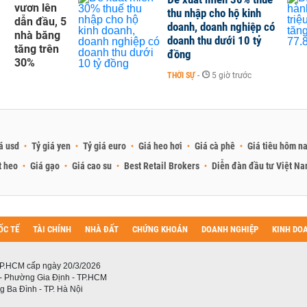
vươn lên
thu nhập cho hộ kinh
dẫn đầu, 5
doanh, doanh nghiệp có
nhà băng
doanh thu dưới 10 tỷ
tăng trên
đồng
30%
THỜI SỰ
-
5 giờ trước
á usd
Tỷ giá yen
Tỷ giá euro
Giá heo hơi
Giá cà phê
Giá tiêu hôm n
t heo
Giá gạo
Giá cao su
Best Retail Brokers
Diễn đàn đầu tư Việt N
ỐC TẾ
TÀI CHÍNH
NHÀ ĐẤT
CHỨNG KHOÁN
DOANH NGHIỆP
KINH DO
P.HCM cấp ngày 20/3/2026
 - Phường Gia Định - TP.HCM
 Ba Đình - TP. Hà Nội