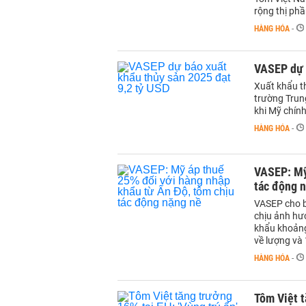
rộng thị phầ
HÀNG HÓA
-
VASEP dự b
Xuất khẩu t
trường Trun
khi Mỹ chính
HÀNG HÓA
-
VASEP: Mỹ
tác động 
VASEP cho b
chịu ảnh hư
khẩu khoảng 
về lượng và 
HÀNG HÓA
-
Tôm Việt t