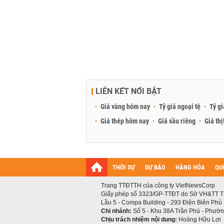
LIÊN KẾT NỔI BẬT
Giá vàng hôm nay
Tỷ giá ngoại tệ
Tỷ gi
Giá thép hôm nay
Giá sầu riêng
Giá thị
THỜI SỰ
DỰ BÁO
HÀNG HÓA
QU
Trang TTĐTTH của công ty VietNewsCorp
Giấy phép số 3323/GP-TTĐT do Sở VH&TT T
Lầu 5 - Compa Building - 293 Điện Biên Phủ
Chi nhánh:
Số 5 - Khu 38A Trần Phú - Phường
Chịu trách nhiệm nội dung:
Hoàng Hữu Lợi