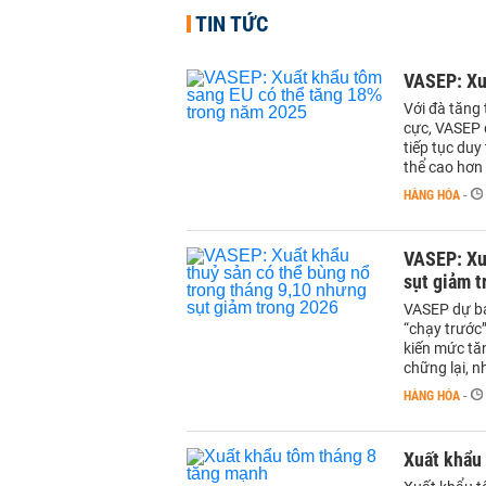
TIN TỨC
VASEP: Xu
Với đà tăng 
cực, VASEP 
tiếp tục duy
thể cao hơn
HÀNG HÓA
-
VASEP: Xu
sụt giảm 
VASEP dự bá
“chạy trước
kiến mức tăn
chững lại, 
HÀNG HÓA
-
Xuất khẩu