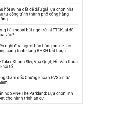
Palladium
Phân bón
u hồi 89 ha đất để đấu giá lựa chọn nhà
Rau - Củ -Quả
Sắt thép
ầu tư công trình thành phố cảng hàng
hông
Sữa
ng tiền ngoại bất ngờ trở lại TTCK, ai đã
ua vào?
Than
Thức ăn chăn nuôi
ến nghị đưa người bán hàng online, lao
ộng công trình đóng BHXH bắt buộc
Thủy hải sản khác
Tôm
ikToker Khánh Sky, Vua Quạt, Hồ Văn Khoa
Vàng
 khởi tố
ổng Giám đốc Chứng khoán EVS xin từ
VLXD khác
Xăng dầu
hiệm
Xi măng - Clynker
ăn hộ 2PN+ The Parkland: Lựa chọn linh
ạt cho hành trình an cư