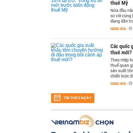
thuế Mỹ
Nửa đầu năm
so với cùng 
đang dần tr
HÀNG HÓA
-
Các quốc g
thuế mới?
Theo Hiệp h
thuế quan g
sản xuất tô
chiến lược 
HÀNG HÓA
-
TÌM THEO NGÀY