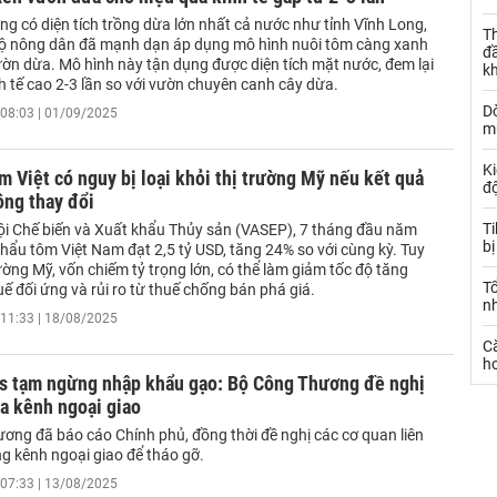
ng có diện tích trồng dừa lớn nhất cả nước như tỉnh Vĩnh Long,
Th
hộ nông dân đã mạnh dạn áp dụng mô hình nuôi tôm càng xanh
đ
ờn dừa. Mô hình này tận dụng được diện tích mặt nước, đem lại
k
h tế cao 2-3 lần so với vườn chuyên canh cây dừa.
Dò
08:03 | 01/09/2025
m
Ki
 Việt có nguy bị loại khỏi thị trường Mỹ nếu kết quả
đ
ng thay đổi
T
ội Chế biến và Xuất khẩu Thủy sản (VASEP), 7 tháng đầu năm
bị
hẩu tôm Việt Nam đạt 2,5 tỷ USD, tăng 24% so với cùng kỳ. Tuy
rường Mỹ, vốn chiếm tỷ trọng lớn, có thể làm giảm tốc độ tăng
T
uế đối ứng và rủi ro từ thuế chống bán phá giá.
n
11:33 | 18/08/2025
C
ho
es tạm ngừng nhập khẩu gạo: Bộ Công Thương đề nghị
a kênh ngoại giao
ơng đã báo cáo Chính phủ, đồng thời đề nghị các cơ quan liên
g kênh ngoại giao để tháo gỡ.
07:33 | 13/08/2025