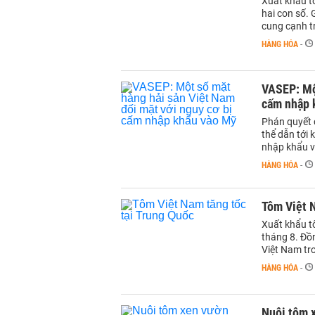
Xuất khẩu t
hai con số.
cung cạnh t
HÀNG HÓA
-
VASEP: Một
cấm nhập 
Phán quyết 
thể dẫn tới
nhập khẩu v
HÀNG HÓA
-
Tôm Việt N
Xuất khẩu t
tháng 8. Đồn
Việt Nam tr
HÀNG HÓA
-
Nuôi tôm x