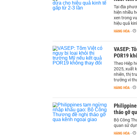
Tại địa phươ
hiện nhiều 
xen trong vư
hiệu quả kin
HÀNG HÓA
-
VASEP: Tôm
POR19 khô
Theo Hiệp h
2025, xuất k
nhiên, thị t
trưởng vì th
HÀNG HÓA
-
Philippin
tháo gỡ qu
Bộ Công Thư
quan sử dụn
HÀNG HÓA
-