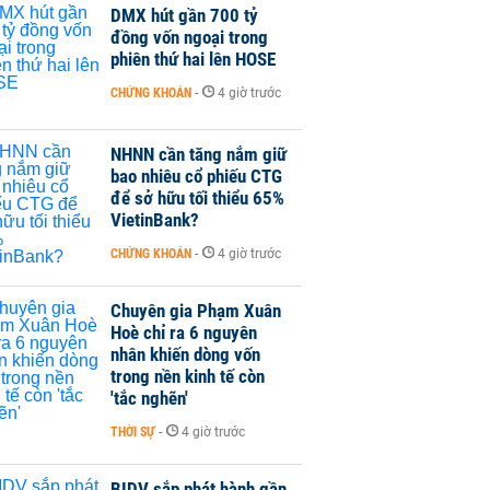
DMX hút gần 700 tỷ
đồng vốn ngoại trong
phiên thứ hai lên HOSE
CHỨNG KHOÁN
-
4 giờ trước
NHNN cần tăng nắm giữ
bao nhiêu cổ phiếu CTG
để sở hữu tối thiểu 65%
VietinBank?
CHỨNG KHOÁN
-
4 giờ trước
Chuyên gia Phạm Xuân
Hoè chỉ ra 6 nguyên
nhân khiến dòng vốn
trong nền kinh tế còn
'tắc nghẽn'
THỜI SỰ
-
4 giờ trước
BIDV sắp phát hành gần