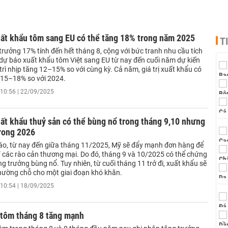
ất khẩu tôm sang EU có thể tăng 18% trong năm 2025
T
trưởng 17% tính đến hết tháng 8, cộng với bức tranh nhu cầu tích
dự báo xuất khẩu tôm Việt sang EU từ nay đến cuối năm dự kiến
 trì nhịp tăng 12–15% so với cùng kỳ. Cả năm, giá trị xuất khẩu có
 15–18% so với 2024.
10:56 | 22/09/2025
ất khẩu thuỷ sản có thể bùng nổ trong tháng 9,10 nhưng
trong 2026
o, từ nay đến giữa tháng 11/2025, Mỹ sẽ đẩy mạnh đơn hàng để
” các rào cản thương mại. Do đó, tháng 9 và 10/2025 có thể chứng
g trưởng bùng nổ. Tuy nhiên, từ cuối tháng 11 trở đi, xuất khẩu sẽ
nhường chỗ cho một giai đoạn khó khăn.
10:54 | 18/09/2025
 tôm tháng 8 tăng mạnh