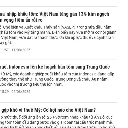
đua' nhập khẩu tôm: Việt Nam tăng gần 13% kim ngạch
n vọng tiềm ẩn rủi ro
ội Chế biến và Xuất khẩu Thủy sản (VASEP), trong nửa đầu năm
khẩu tôm vào Mỹ tăng mạnh. Diễn biến này vừa mở ra cơ hội giành
 Việt Nam, vừa đặt ra thách thức lớn khi áp lực thuế và cạnh tran
ay gắt.
11:57 | 11/08/2025
huế, Indonesia lên kế hoạch bán tôm sang Trung Quốc
c từ Mỹ, các doanh nghiệp xuất khẩu tôm của Indonesia đang gấp
 trường thay thế như Trung Quốc, Trung Đông và châu Âu nhằm
ộc vào thị trường tiêu thụ lớn nhất.
15:29 | 06/08/2025
 gặp khó vì thuế Mỹ: Cơ hội nào cho Việt Nam?
áp mức thuế đối ứng lên tới 25% với tôm nhập khẩu từ Ấn Độ, cục
ường tôm toàn cầu đang bước vào giai đoạn tái cấu trúc mạnh mẽ.
m với lợi thế ở phân khúc chế biến sâu đang đứng trước cơ hội mở