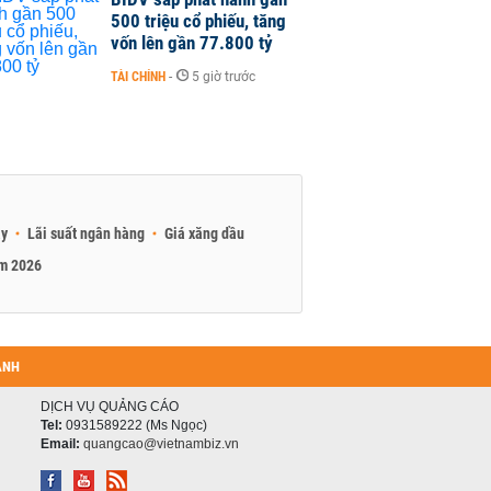
500 triệu cổ phiếu, tăng
vốn lên gần 77.800 tỷ
TÀI CHÍNH
-
5 giờ trước
ay
Lãi suất ngân hàng
Giá xăng dầu
am 2026
ANH
DỊCH VỤ QUẢNG CÁO
Tel:
0931589222 (Ms Ngọc)
Email:
quangcao@vietnambiz.vn