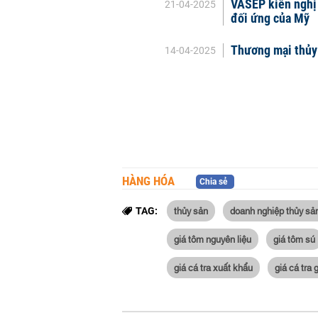
VASEP kiến nghị 
21-04-2025
đối ứng của Mỹ
Thương mại thủy 
14-04-2025
HÀNG HÓA
Chia sẻ
thủy sản
doanh nghiệp thủy sả
TAG:
giá tôm nguyên liệu
giá tôm sú
giá cá tra xuất khẩu
giá cá tra 