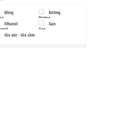
Đồng
Đường
Ethanol
Gạo
Gia súc - Gia cầm
Giấy
Gỗ
Hạt điều
Hồ tiêu - Hạt tiêu
Khí đốt
Kim loại khác
Mắc ca
Muối
Ngũ cốc
Nhựa - Hạt nhựa
Palladium
Phân bón