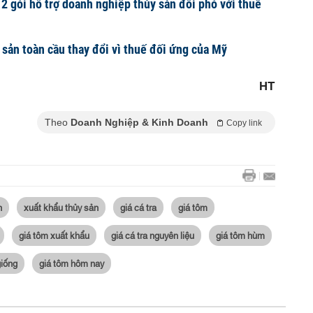
2 gói hỗ trợ doanh nghiệp thủy sản đối phó với thuế
sản toàn cầu thay đổi vì thuế đối ứng của Mỹ
HT
Theo
Doanh Nghiệp & Kinh Doanh
Copy link
n
xuất khẩu thủy sản
giá cá tra
giá tôm
giá tôm xuất khẩu
giá cá tra nguyên liệu
giá tôm hùm
giống
giá tôm hôm nay