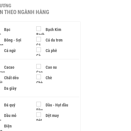
HƯƠNG
IN THEO NGÀNH HÀNG
Bạc
Bạch Kim
Bông - Sợi
Cá da trơn
Cá ngừ
Cà phê
Cacao
Cao su
Chất dẻo
Chè
Da giày
Đá quý
Dầu - Hạt dầu
Dầu mỏ
Dệt may
Điện