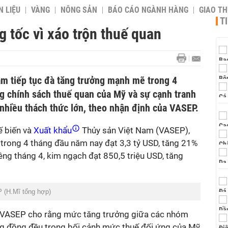
 LIỆU
VÀNG
NÔNG SẢN
BÁO CÁO NGÀNH HÀNG
GIAO T
T
g tốc vì xáo trộn thuế quan
am tiếp tục đà tăng trưởng mạnh mẽ trong 4
 chính sách thuế quan của Mỹ và sự cạnh tranh
nhiều thách thức lớn, theo nhận định của VASEP.
ế biến và
Xuất khẩu
Thủy sản Việt Nam (VASEP),
 trong 4 tháng đầu năm nay đạt 3,3 tỷ USD, tăng 21%
êng tháng 4, kim ngạch đạt 850,5 triệu USD, tăng
 (H.Mĩ tổng hợp)
g VASEP cho rằng mức tăng trưởng giữa các nhóm
ng đồng đều trong bối cảnh mức thuế đối ứng của Mỹ