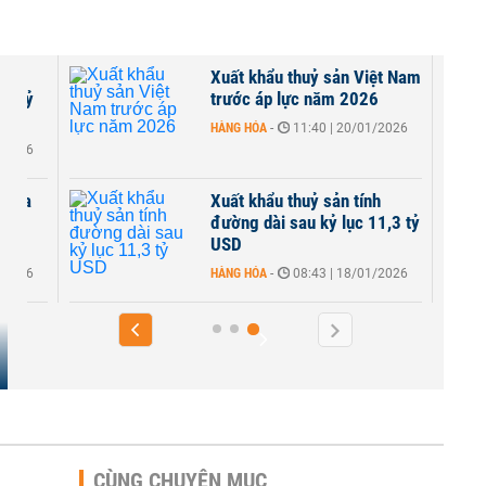
êu
Xuất khẩu thuỷ sản Việt Nam
 thuỷ
trước áp lực năm 2026
HÀNG HÓA
-
11:40 | 20/01/2026
6/2026
 của
Xuất khẩu thuỷ sản tính
háng
đường dài sau kỷ lục 11,3 tỷ
USD
3/2026
HÀNG HÓA
-
08:43 | 18/01/2026
CÙNG CHUYÊN MỤC