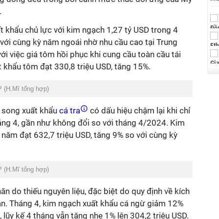
.
t khẩu chủ lực với kim ngạch 1,27 tỷ USD trong 4
với cùng kỳ năm ngoái nhờ nhu cầu cao tại Trung
ới việc giá tôm hồi phục khi cung cầu toàn cầu tái
t khẩu tôm đạt 330,8 triệu USD, tăng 15%.
 (H.Mĩ tổng hợp)
g song xuất khẩu
cá tra
có dấu hiệu chậm lại khi chỉ
áng 4, gần như không đổi so với tháng 4/2024. Kim
 năm đạt 632,7 triệu USD, tăng 9% so với cùng kỳ
 (H.Mĩ tổng hợp)
n do thiếu nguyên liệu, đặc biệt do quy định về kích
vằn. Tháng 4, kim ngạch xuất khẩu cá ngừ giảm 12%
, lũy kế 4 tháng vẫn tăng nhẹ 1% lên 304,2 triệu USD.