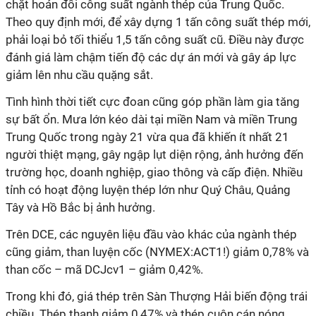
chặt hoán đổi công suất ngành thép của Trung Quốc.
Theo quy định mới, để xây dựng 1 tấn công suất thép mới,
phải loại bỏ tối thiểu 1,5 tấn công suất cũ. Điều này được
đánh giá làm chậm tiến độ các dự án mới và gây áp lực
giảm lên nhu cầu quặng sắt.
Tình hình thời tiết cực đoan cũng góp phần làm gia tăng
sự bất ổn. Mưa lớn kéo dài tại miền Nam và miền Trung
Trung Quốc trong ngày 21 vừa qua đã khiến ít nhất 21
người thiệt mạng, gây ngập lụt diện rộng, ảnh hưởng đến
trường học, doanh nghiệp, giao thông và cấp điện. Nhiều
tỉnh có hoạt động luyện thép lớn như Quý Châu, Quảng
Tây và Hồ Bắc bị ảnh hưởng.
Trên DCE, các nguyên liệu đầu vào khác của ngành thép
cũng giảm, than luyện cốc (NYMEX:ACT1!) giảm 0,78% và
than cốc – mã DCJcv1 – giảm 0,42%.
Trong khi đó, giá thép trên Sàn Thượng Hải biến động trái
chiều. Thép thanh giảm 0,47% và thép cuộn cán nóng