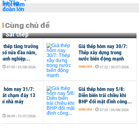
Cùng chủ đề
Sắt thép
hụ thép tăng trưởng
Giá thép hôm nay 30/7:
ữ số nửa đầu năm,
Thép xây dựng trong
doanh nghiệp...
nước biến động mạnh
-
HÀNG HÓA
-
07:00 | 01/08/2026
07:22 | 30/07/2026
ép hôm nay 31/7:
Giá thép hôm nay 5/8:
sắt chạm đáy 13
Diễn biến trái chiều khi
khi nhà máy
BHP đối mặt đình công...
..
HÀNG HÓA
-
07:25 | 05/08/2026
-
08:09 | 31/07/2026