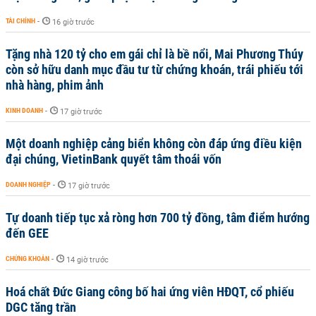
TÀI CHÍNH
-
16 giờ trước
Tặng nhà 120 tỷ cho em gái chỉ là bề nổi, Mai Phương Thúy
còn sở hữu danh mục đầu tư từ chứng khoán, trái phiếu tới
nhà hàng, phim ảnh
KINH DOANH
-
17 giờ trước
Một doanh nghiệp cảng biển không còn đáp ứng điều kiện
đại chúng, VietinBank quyết tâm thoái vốn
DOANH NGHIỆP
-
17 giờ trước
Tự doanh tiếp tục xả ròng hơn 700 tỷ đồng, tâm điểm hướng
đến GEE
CHỨNG KHOÁN
-
14 giờ trước
Hoá chất Đức Giang công bố hai ứng viên HĐQT, cổ phiếu
DGC tăng trần