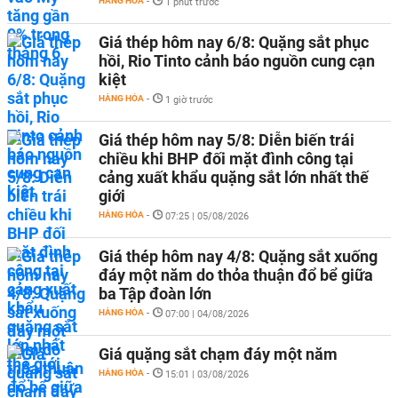
HÀNG HÓA
-
1 phút trước
Giá thép hôm nay 6/8: Quặng sắt phục
hồi, Rio Tinto cảnh báo nguồn cung cạn
kiệt
HÀNG HÓA
-
1 giờ trước
Giá thép hôm nay 5/8: Diễn biến trái
chiều khi BHP đối mặt đình công tại
cảng xuất khẩu quặng sắt lớn nhất thế
giới
HÀNG HÓA
-
07:25 | 05/08/2026
Giá thép hôm nay 4/8: Quặng sắt xuống
đáy một năm do thỏa thuận đổ bể giữa
ba Tập đoàn lớn
HÀNG HÓA
-
07:00 | 04/08/2026
Giá quặng sắt chạm đáy một năm
HÀNG HÓA
-
15:01 | 03/08/2026