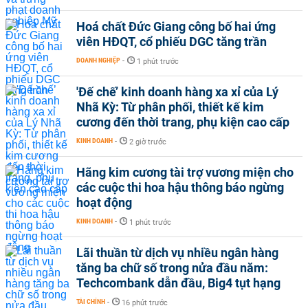
Hoá chất Đức Giang công bố hai ứng
viên HĐQT, cổ phiếu DGC tăng trần
DOANH NGHIỆP
-
1 phút trước
'Đế chế’ kinh doanh hàng xa xỉ của Lý
Nhã Kỳ: Từ phân phối, thiết kế kim
cương đến thời trang, phụ kiện cao cấp
KINH DOANH
-
2 giờ trước
Hãng kim cương tài trợ vương miện cho
các cuộc thi hoa hậu thông báo ngừng
hoạt động
KINH DOANH
-
1 phút trước
Lãi thuần từ dịch vụ nhiều ngân hàng
tăng ba chữ số trong nửa đầu năm:
Techcombank dẫn đầu, Big4 tụt hạng
TÀI CHÍNH
-
16 phút trước