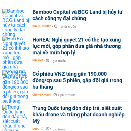
Bamboo Capital và BCG Land bị hủy tư
cách công ty đại chúng
DOANH NGHIỆP
-
1 phút trước
HoREA: Nghị quyết 21 có thể tạo xung
lực mới, góp phần đưa giá nhà thương
mại về mức hợp lý
NHÀ ĐẤT
-
1 giờ trước
Cổ phiếu VNZ tăng gần 190.000
đồng/cp sau 5 phiên, gấp đôi giá trong
ba tháng
CHỨNG KHOÁN
-
1 phút trước
Trung Quốc tung đòn đáp trả, siết xuất
khẩu drone và trừng phạt doanh nghiệp
Mỹ
QUỐC TẾ
-
1 giờ trước