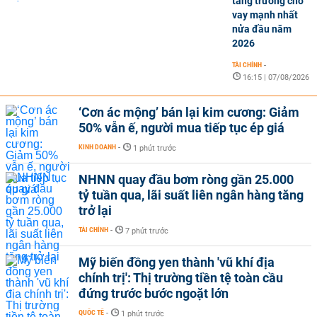
tăng trưởng cho
vay mạnh nhất
nửa đầu năm
2026
TÀI CHÍNH
-
16:15 | 07/08/2026
‘Cơn ác mộng’ bán lại kim cương: Giảm
50% vẫn ế, người mua tiếp tục ép giá
KINH DOANH
-
1 phút trước
NHNN quay đầu bơm ròng gần 25.000
tỷ tuần qua, lãi suất liên ngân hàng tăng
trở lại
TÀI CHÍNH
-
7 phút trước
Mỹ biến đồng yen thành 'vũ khí địa
chính trị': Thị trường tiền tệ toàn cầu
đứng trước bước ngoặt lớn
QUỐC TẾ
-
1 phút trước