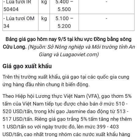
- Lúa tươi IR
kg
5.400 –
-
50404
5.500
- Lúa tươi OM
kg
5.100 –
-
34
5.200
Bảng giá gạo hôm nay
9/5
tại
khu vực Đồng bằng sông
Cửu Long
.
(Nguồn: Sở Nông nghiệp và Môi trường tỉnh An
Giang và Luagaoviet.com)
Giá gạo xuất khẩu
Trên thị trường xuất khẩu, giá gạo tại các quốc gia cung
ứng hàng đầu nhìn chung ít biến động.
Theo Hiệp hội Lương thực Việt Nam (VFA), gạo thơm 5%
tấm của Việt Nam tiếp tục được chào bán ở mức 510 -
520 USD/tấn, trong khi gạo Jasmine dao động từ 513 -
517 USD/tấn. Riêng giá gạo trắng 5% tấm tăng nhẹ thêm
1 USD/tấn so với ngày trước đó, lên mức 399 - 403
USD/tấn, cao nhất trong nhóm các nước xuất khẩu hàng