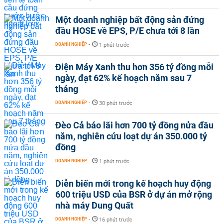
Một doanh nghiệp bất động sản đứng
đầu HOSE về EPS, P/E chưa tới 8 lần
DOANH NGHIỆP
-
1 phút trước
Điện Máy Xanh thu hơn 356 tỷ đồng mỗi
ngày, đạt 62% kế hoạch năm sau 7
tháng
DOANH NGHIỆP
-
30 phút trước
Đèo Cả báo lãi hơn 700 tỷ đồng nửa đầu
năm, nghiên cứu loạt dự án 350.000 tỷ
đồng
DOANH NGHIỆP
-
1 phút trước
Diễn biến mới trong kế hoạch huy động
600 triệu USD của BSR ở dự án mở rộng
nhà máy Dung Quất
DOANH NGHIỆP
-
16 phút trước