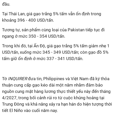
đầu.
Tại Thái Lan, giá gạo trắng 5% tấm vẫn ổn định trong
khoảng 396 - 400 USD/tấn.
Tương tự, sản phẩm cùng loại của Pakistan tiếp tục đi
ngang ở mức 350 - 354 USD/tấn.
Trong khi đó, tại Ấn Độ, giá gạo trắng 5% tấm giảm nhẹ 1
USD/tấn, xuống mức 345 - 349 USD/tấn; còn gạo đồ 5%
tấm giữ ổn định ở mức 337 - 341 USD/tấn.
Tờ
INQUIRER
đưa tin, Philippines và Việt Nam đã ký thỏa
thuận cung cấp gạo kéo dài một năm nhằm đảm bảo
nguồn cung mặt hàng lương thực thiết yếu này đến tháng
4/2027, trong bối cảnh rủi ro từ cuộc khủng hoảng tại
Trung Đông và khả năng xảy ra hạn hán do hiện tượng thời
tiết El Niño vào cuối năm nay.