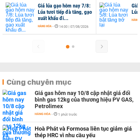
Giá lúa gạo hôm nay 7/8:
Giá
Lúa tươi tiếp đà tăng, gạo
Lúa 
xuất khẩu đi...
HÀNG
HÀNG HÓA
-
14:00 | 07/08/2026
Cùng chuyên mục
Giá gas hôm nay 10/8 cập nhật giá đổi
bình gas 12kg của thương hiệu PV GAS,
Petrolimex
HÀNG HÓA
-
1 phút trước
Hoà Phát và Formosa liên tục giảm giá
thép HRC vì nhu cầu yếu