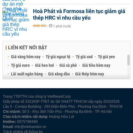
Hoà Phát và Formosa liên tục giảm giá
thép HRC vì nhu cầu yếu
HÀNG HÓA
-
1 phút trước
LIÊN KẾT NỔI BẬT
Giá vàng hôm nay
Tỷ giá ngoại tệ
Tỷ giá usd
Tỷ giá yen
Tỷ giá euro
Giá heo hơi
Giá cà phê
Giá tiêu hôm nay
Lãi suất ngân hàng
Giá xăng dầu
Giá thép hôm nay
Giá sầu riêng
Giá thịt heo
Giá gạo
Giá cao su
Best Retail Brokers
Diễn đàn đầu tư Việt Nam 2026
Trang TTĐTTH của công ty VietNewsCorp
Giấy phép số 3323/GP-TTĐT do Sở VH&TT TP.HCM cấp ngày 20/3/2026
Lầu 5 - Compa Building - 293 Điện Biên Phủ - Phường Gia Định - TP.HCM
Chi nhánh:
Số 5 - Khu 38A Trần Phú - Phường Ba Đình - TP. Hà Nội
Chịu trách nhiệm nội dung:
Hoàng Hữu Lợi
Hotline:
0975798489
Email:
info@vietnambiz.vn
Trách nhiệm về thông tin