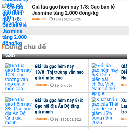
Giá lúa gạo hôm nay 1/8: Gạo bán lẻ
Jasmine tăng 2.000 đồng/kg
HÀNG HÓA
-
15:09 | 01/08/2026
Cùng chủ đề
Gạo
Giá lúa gạo hôm nay
Giá
10/8: Thị trường vẫn neo
Diễn
giá ở mức cao
Nam
HÀNG HÓA
-
HÀNG
1 phút trước
Giá lúa gạo hôm nay 8/8:
Xuấ
Gạo nội địa Ấn Độ tăng
Lan
giá mạnh
tro
HÀNG HÓA
-
HÀNG
14:41 | 08/08/2026