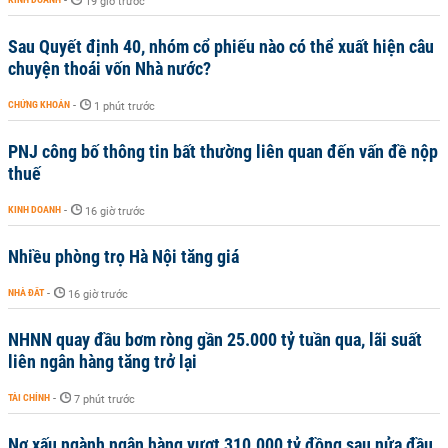
-
19 giờ trước
Sau Quyết định 40, nhóm cổ phiếu nào có thể xuất hiện câu
chuyện thoái vốn Nhà nước?
CHỨNG KHOÁN
-
1 phút trước
PNJ công bố thông tin bất thường liên quan đến vấn đề nộp
thuế
KINH DOANH
-
16 giờ trước
Nhiều phòng trọ Hà Nội tăng giá
NHÀ ĐẤT
-
16 giờ trước
NHNN quay đầu bơm ròng gần 25.000 tỷ tuần qua, lãi suất
liên ngân hàng tăng trở lại
TÀI CHÍNH
-
7 phút trước
Nợ xấu ngành ngân hàng vượt 310.000 tỷ đồng sau nửa đầu