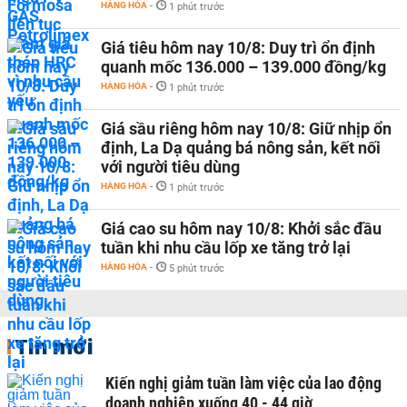
HÀNG HÓA
-
1 phút trước
Giá tiêu hôm nay 10/8: Duy trì ổn định
quanh mốc 136.000 – 139.000 đồng/kg
HÀNG HÓA
-
1 phút trước
Giá sầu riêng hôm nay 10/8: Giữ nhịp ổn
định, La Dạ quảng bá nông sản, kết nối
với người tiêu dùng
HÀNG HÓA
-
1 phút trước
Giá cao su hôm nay 10/8: Khởi sắc đầu
tuần khi nhu cầu lốp xe tăng trở lại
HÀNG HÓA
-
5 phút trước
Tin mới
Kiến nghị giảm tuần làm việc của lao động
doanh nghiệp xuống 40 - 44 giờ