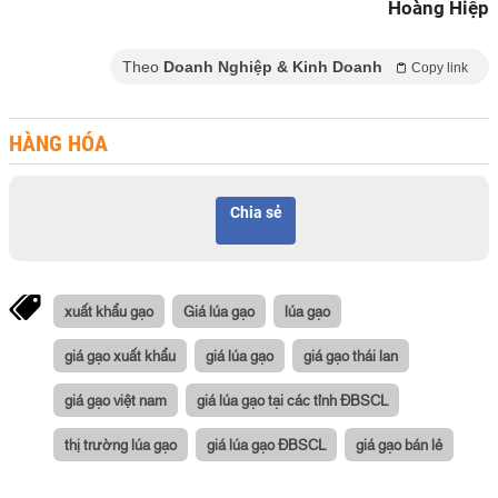
Hoàng Hiệp
Theo
Doanh Nghiệp & Kinh Doanh
Copy link
HÀNG HÓA
Chia sẻ
xuất khẩu gạo
Giá lúa gạo
lúa gạo
giá gạo xuất khẩu
giá lúa gạo
giá gạo thái lan
giá gạo việt nam
giá lúa gạo tại các tỉnh ĐBSCL
thị trường lúa gạo
giá lúa gạo ĐBSCL
giá gạo bán lẻ