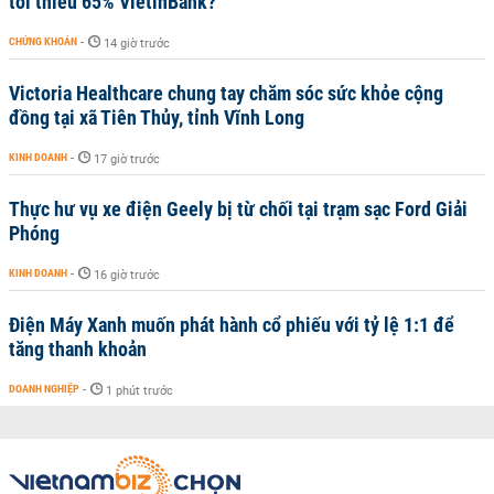
tối thiểu 65% VietinBank?
CHỨNG KHOÁN
-
14 giờ trước
Victoria Healthcare chung tay chăm sóc sức khỏe cộng
đồng tại xã Tiên Thủy, tỉnh Vĩnh Long
KINH DOANH
-
17 giờ trước
Thực hư vụ xe điện Geely bị từ chối tại trạm sạc Ford Giải
Phóng
KINH DOANH
-
16 giờ trước
Điện Máy Xanh muốn phát hành cổ phiếu với tỷ lệ 1:1 để
tăng thanh khoản
DOANH NGHIỆP
-
1 phút trước