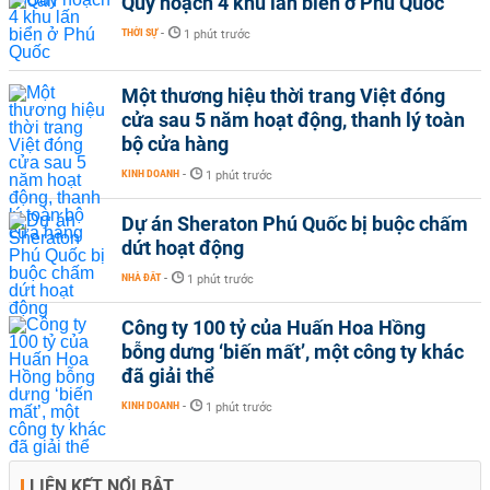
Quy hoạch 4 khu lấn biển ở Phú Quốc
THỜI SỰ
-
1 phút trước
Một thương hiệu thời trang Việt đóng
cửa sau 5 năm hoạt động, thanh lý toàn
bộ cửa hàng
KINH DOANH
-
1 phút trước
Dự án Sheraton Phú Quốc bị buộc chấm
dứt hoạt động
NHÀ ĐẤT
-
1 phút trước
Công ty 100 tỷ của Huấn Hoa Hồng
bỗng dưng ‘biến mất’, một công ty khác
đã giải thể
KINH DOANH
-
1 phút trước
LIÊN KẾT NỔI BẬT