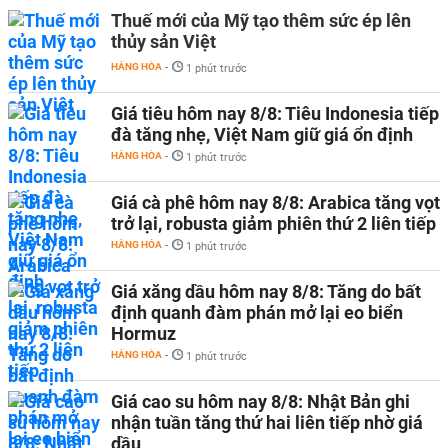
Thuế mới của Mỹ tạo thêm sức ép lên
thủy sản Việt
HÀNG HÓA
-
1 phút trước
Giá tiêu hôm nay 8/8: Tiêu Indonesia tiếp
đà tăng nhẹ, Việt Nam giữ giá ổn định
HÀNG HÓA
-
1 phút trước
Giá cà phê hôm nay 8/8: Arabica tăng vọt
trở lại, robusta giảm phiên thứ 2 liên tiếp
HÀNG HÓA
-
1 phút trước
Giá xăng dầu hôm nay 8/8: Tăng do bất
định quanh đàm phán mở lại eo biển
Hormuz
HÀNG HÓA
-
1 phút trước
Giá cao su hôm nay 8/8: Nhật Bản ghi
nhận tuần tăng thứ hai liên tiếp nhờ giá
dầu