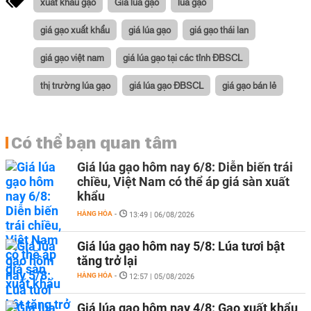
xuất khẩu gạo
Giá lúa gạo
lúa gạo
giá gạo xuất khẩu
giá lúa gạo
giá gạo thái lan
giá gạo việt nam
giá lúa gạo tại các tỉnh ĐBSCL
thị trường lúa gạo
giá lúa gạo ĐBSCL
giá gạo bán lẻ
Có thể bạn quan tâm
Giá lúa gạo hôm nay 6/8: Diễn biến trái
chiều, Việt Nam có thể áp giá sàn xuất
khẩu
HÀNG HÓA
-
13:49 | 06/08/2026
Giá lúa gạo hôm nay 5/8: Lúa tươi bật
tăng trở lại
HÀNG HÓA
-
12:57 | 05/08/2026
Giá lúa gạo hôm nay 4/8: Gạo xuất khẩu