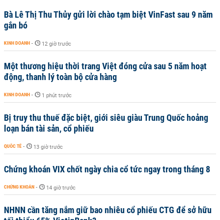
Bà Lê Thị Thu Thủy gửi lời chào tạm biệt VinFast sau 9 năm
gắn bó
KINH DOANH
-
12 giờ trước
Một thương hiệu thời trang Việt đóng cửa sau 5 năm hoạt
động, thanh lý toàn bộ cửa hàng
KINH DOANH
-
1 phút trước
Bị truy thu thuế đặc biệt, giới siêu giàu Trung Quốc hoảng
loạn bán tài sản, cổ phiếu
QUỐC TẾ
-
13 giờ trước
Chứng khoán VIX chốt ngày chia cổ tức ngay trong tháng 8
CHỨNG KHOÁN
-
14 giờ trước
NHNN cần tăng nắm giữ bao nhiêu cổ phiếu CTG để sở hữu