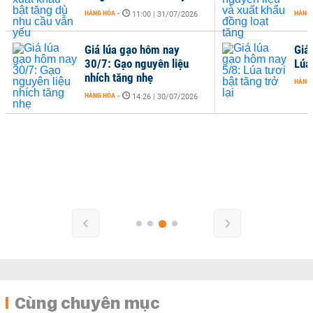
HÀNG HÓA
-
HÀNG
11:00 | 31/07/2026
Giá lúa gạo hôm nay
Giá
30/7: Gạo nguyên liệu
Lúa 
nhích tăng nhẹ
HÀNG
HÀNG HÓA
-
14:26 | 30/07/2026
Cùng chuyên mục