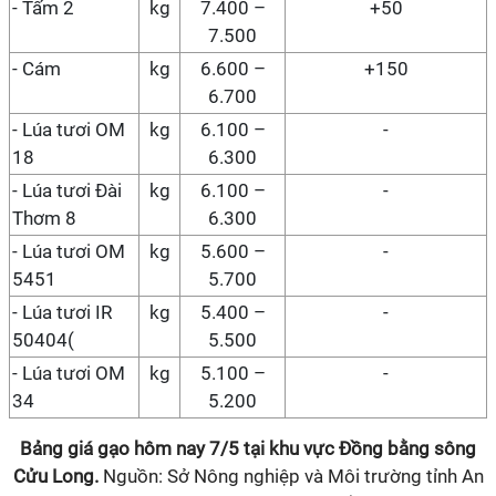
- Tấm 2
kg
7.400 –
+50
7.500
- Cám
kg
6.600 –
+150
6.700
- Lúa tươi OM
kg
6.100 –
-
18
6.300
- Lúa tươi Đài
kg
6.100 –
-
Thơm 8
6.300
- Lúa tươi OM
kg
5.600 –
-
5451
5.700
- Lúa tươi IR
kg
5.400 –
-
50404(
5.500
- Lúa tươi OM
kg
5.100 –
-
34
5.200
Bảng giá gạo hôm nay
7/5
tại
khu vực Đồng bằng sông
Cửu Long
.
Nguồn: Sở Nông nghiệp và Môi trường tỉnh An