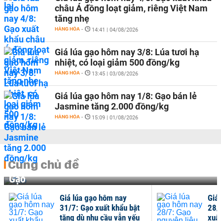
châu Á đồng loạt giảm, riêng Việt Nam
tăng nhẹ
HÀNG HÓA
-
14:41 | 04/08/2026
Giá lúa gạo hôm nay 3/8: Lúa tươi hạ
nhiệt, có loại giảm 500 đồng/kg
HÀNG HÓA
-
13:45 | 03/08/2026
Giá lúa gạo hôm nay 1/8: Gạo bán lẻ
Jasmine tăng 2.000 đồng/kg
HÀNG HÓA
-
15:09 | 01/08/2026
Cùng chủ đề
Gạo
Giá lúa gạo hôm nay
Giá
31/7: Gạo xuất khẩu bật
28/
tăng dù nhu cầu vẫn yếu
xuấ