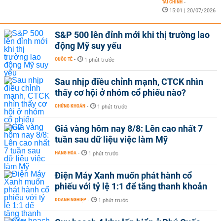
TÀI CHÍNH
-
15:01 | 20/07/2026
S&P 500 lên đỉnh mới khi thị trường lao
động Mỹ suy yếu
QUỐC TẾ
-
1 phút trước
Sau nhịp điều chỉnh mạnh, CTCK nhìn
thấy cơ hội ở nhóm cổ phiếu nào?
CHỨNG KHOÁN
-
1 phút trước
Giá vàng hôm nay 8/8: Lên cao nhất 7
tuần sau dữ liệu việc làm Mỹ
HÀNG HÓA
-
1 phút trước
Điện Máy Xanh muốn phát hành cổ
phiếu với tỷ lệ 1:1 để tăng thanh khoản
DOANH NGHIỆP
-
1 phút trước