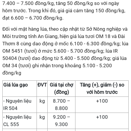
7.400 – 7.500 đồng/kg, tăng 50 đồng/kg so với ngày
hôm trước. Trong khi đó, giá giá cám tăng 150 đồng/kg,
đạt 6.600 – 6.700 đồng/kg.
Đối với mặt hàng lúa, theo cập nhật từ Sở Nông nghiệp và
Môi trường tỉnh An Giang, hiện giá lúa tươi OM 18 và Đài
Thơm 8 cùng dao động ở mốc 6.100 - 6.300 đồng/kg; lúa
OM 5451 (tươi) ở mức 5.600 - 5.700 đồng/kg; lúa IR
50404 (tươi) dao động từ 5.400 - 5.500 đồng/kg; giá lúa
OM 34 (tươi) ghi nhận trong khoảng 5.100 - 5.200
đồng/kg
Giá
lúa gạo
ĐVT
Giá
tại chợ
Tăng (+), giảm (-) so
(đồng)
với hôm trước
-
Nguyên liệu
kg
8.700 –
+100
IR 504
8.800
-
Nguyên liệu
kg
9.200 –
+100
CL 555
9.300