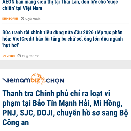
AEON bán mảng siêu thị tại Thái Lan, dồn lực cho ‘cuộc
chiến’ tại Việt Nam
KINH DOANH
-
5 giờ trước
Bức tranh tài chính tiêu dùng nửa đầu 2026 tiếp tục phân
hóa: VietCredit báo lãi tăng ba chữ số, ông lớn đầu ngành
'hụt hơi'
TÀI CHÍNH
-
12 giờ trước
Thanh tra Chính phủ chỉ ra loạt vi
phạm tại Bảo Tín Mạnh Hải, Mi Hồng,
PNJ, SJC, DOJI, chuyển hồ sơ sang Bộ
Công an