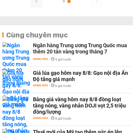
Cùng chuyên mục
Ngân hàng Trung ương Trung Quốc mua
thêm 20 tấn vàng trong tháng 7
HÀNG HÓA
-
5 giờ trước
Giá lúa gạo hôm nay 8/8: Gạo nội địa Ấn
Độ tăng giá mạnh
HÀNG HÓA
-
6 giờ trước
Bảng giá vàng hôm nay 8/8 đồng loạt
tăng nóng, vàng nhẫn DOJI vọt 2,5 triệu
đồng/lượng
HÀNG HÓA
-
8 giờ trước
Thuế mới của Mỹ tạo thêm sức ép lên