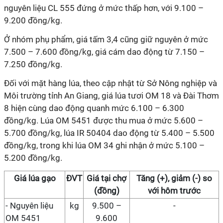
nguyên liệu CL 555 đứng ở mức thấp hơn, với 9.100 –
9.200 đồng/kg.
Ở nhóm phụ phẩm, giá tấm 3,4 cũng giữ nguyên ở mức
7.500 – 7.600 đồng/kg, giá cám dao động từ 7.150 –
7.250 đồng/kg.
Đối với mặt hàng lúa, theo cập nhật từ Sở Nông nghiệp và
Môi trường tỉnh An Giang, giá lúa tươi OM 18 và Đài Thơm
8 hiện cùng dao động quanh mức 6.100 – 6.300
đồng/kg. Lúa OM 5451 được thu mua ở mức 5.600 –
5.700 đồng/kg, lúa IR 50404 dao động từ 5.400 – 5.500
đồng/kg, trong khi lúa OM 34 ghi nhận ở mức 5.100 –
5.200 đồng/kg.
Giá
lúa gạo
ĐVT
Giá
tại chợ
Tăng (+), giảm (-) so
(đồng)
với hôm trước
-
Nguyên liệu
kg
9.500 –
-
OM 5451
9.600