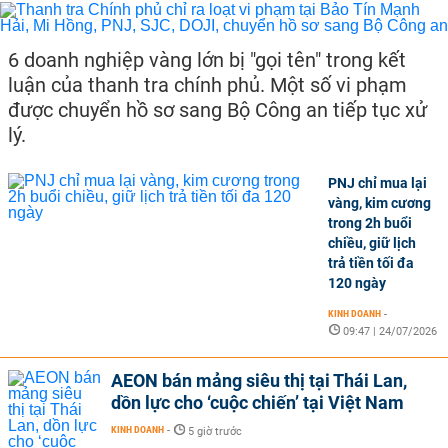
6 doanh nghiệp vàng lớn bị "gọi tên" trong kết
luận của thanh tra chính phủ. Một số vi phạm
được chuyển hồ sơ sang Bộ Công an tiếp tục xử
lý.
PNJ chỉ mua lại
vàng, kim cương
trong 2h buổi
chiều, giữ lịch
trả tiền tối đa
120 ngày
KINH DOANH
-
09:47 | 24/07/2026
AEON bán mảng siêu thị tại Thái Lan,
dồn lực cho ‘cuộc chiến’ tại Việt Nam
KINH DOANH
-
5 giờ trước