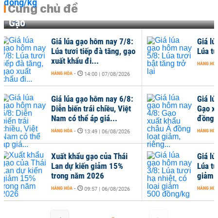
Cùng chủ đề
Gạo
úa gạo hôm nay 7/8:
Giá lúa gạo hôm nay 5/8:
ươi tiếp đà tăng, gạo
Lúa tươi bật tăng trở lại
hẩu đi...
HÀNG HÓA
-
12:57 | 05/08/2026
A
-
14:00 | 07/08/2026
úa gạo hôm nay 6/8:
Giá lúa gạo hôm nay 4/8:
iến trái chiều, Việt
Gạo xuất khẩu châu Á
ó thể áp giá...
đồng loạt giảm, riêng...
A
-
HÀNG HÓA
-
13:49 | 06/08/2026
14:41 | 04/08/2026
khẩu gạo của Thái
Giá lúa gạo hôm nay 3/8:
ự kiến giảm 15%
Lúa tươi hạ nhiệt, có loại
 năm 2026
giảm 500 đồng/kg
A
-
HÀNG HÓA
-
09:57 | 06/08/2026
13:45 | 03/08/2026