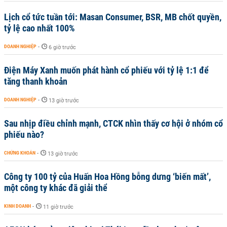
Lịch cổ tức tuần tới: Masan Consumer, BSR, MB chốt quyền,
tỷ lệ cao nhất 100%
DOANH NGHIỆP
-
6 giờ trước
Điện Máy Xanh muốn phát hành cổ phiếu với tỷ lệ 1:1 để
tăng thanh khoản
DOANH NGHIỆP
-
13 giờ trước
Sau nhịp điều chỉnh mạnh, CTCK nhìn thấy cơ hội ở nhóm cổ
phiếu nào?
CHỨNG KHOÁN
-
13 giờ trước
Công ty 100 tỷ của Huấn Hoa Hồng bỗng dưng ‘biến mất’,
một công ty khác đã giải thể
KINH DOANH
-
11 giờ trước