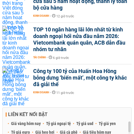
cửa sau 5 năm hoạt động, thanh lý toàn
bộ cửa hàng
KINH DOANH
-
12 giờ trước
TOP 10 ngân hàng lãi lớn nhất từ kinh
doanh ngoại hối nửa đầu năm 2026:
Vietcombank quán quân, ACB dẫn đầu
nhóm tư nhân
TÀI CHÍNH
-
6 giờ trước
Công ty 100 tỷ của Huấn Hoa Hồng
bỗng dưng ‘biến mất’, một công ty khác
đã giải thể
KINH DOANH
-
11 giờ trước
LIÊN KẾT NỔI BẬT
Giá vàng hôm nay
Tỷ giá ngoại tệ
Tỷ giá usd
Tỷ giá yen
Tỷ giá euro
Giá heo hơi
Giá cà phê
Giá tiêu hôm nay