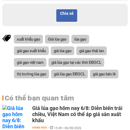
Chia sẻ
xuất khẩu gạo
Giá lúa gạo
lúa gạo
giá gạo xuất khẩu
giá lúa gạo
giá gạo thái lan
giá gạo việt nam
giá lúa gạo tại các tỉnh ĐBSCL
thị trường lúa gạo
giá lúa gạo ĐBSCL
giá gạo bán lẻ
Có thể bạn quan tâm
Giá lúa gạo hôm nay 6/8: Diễn biến trái
chiều, Việt Nam có thể áp giá sàn xuất
khẩu
HÀNG HÓA
-
13:49 | 06/08/2026