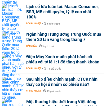
Lịch cổ tức tuần tới: Masan Consumer,
BSR, MB chốt quyền, tỷ lệ cao nhất
100%
DOANH NGHIỆP
-
6 giờ trước
Ngân hàng Trung ương Trung Quốc mua
thêm 20 tấn vàng trong tháng 7
HÀNG HÓA
-
5 giờ trước
Điện Máy Xanh muốn phát hành cổ
phiếu với tỷ lệ 1:1 để tăng thanh khoản
DOANH NGHIỆP
-
13 giờ trước
Sau nhịp điều chỉnh mạnh, CTCK nhìn
thấy cơ hội ở nhóm cổ phiếu nào?
CHỨNG KHOÁN
-
13 giờ trước
Một thương hiệu thời trang Việt đóng