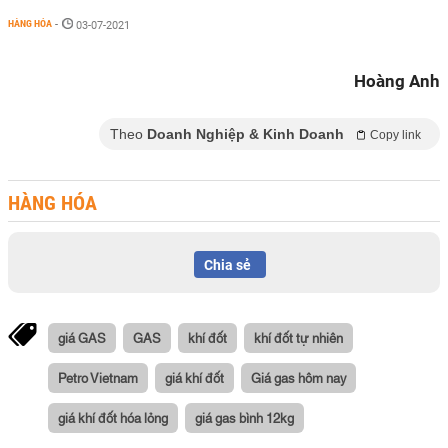
HÀNG HÓA
-
03-07-2021
Hoàng Anh
Theo
Doanh Nghiệp & Kinh Doanh
Copy link
HÀNG HÓA
Chia sẻ
giá GAS
GAS
khí đốt
khí đốt tự nhiên
Petro Vietnam
giá khí đốt
Giá gas hôm nay
giá khí đốt hóa lỏng
giá gas bình 12kg