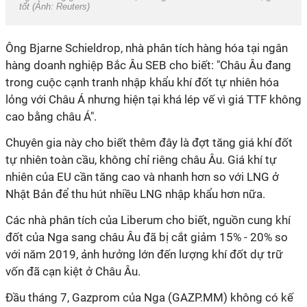
tốt (Ảnh: Reuters)
Ông Bjarne Schieldrop, nhà phân tích hàng hóa tại ngân
hàng doanh nghiệp Bắc Âu SEB cho biết: "Châu Âu đang
trong cuộc cạnh tranh nhập khẩu khí đốt tự nhiên hóa
lỏng với Châu Á nhưng hiện tại khá lép vế vì giá TTF không
cao bằng châu Á".
Chuyên gia này cho biết thêm đây là đợt tăng giá khí đốt
tự nhiên toàn cầu, không chỉ riêng châu Âu. Giá khí tự
nhiên của EU cần tăng cao và nhanh hơn so với LNG ở
Nhật Bản để thu hút nhiều LNG nhập khẩu hơn nữa.
Các nhà phân tích của Liberum cho biết, nguồn cung khí
đốt của Nga sang châu Âu đã bị cắt giảm 15% - 20% so
với năm 2019, ảnh hưởng lớn đến lượng khí đốt dự trữ
vốn đã cạn kiệt ở Châu Âu.
Đầu tháng 7, Gazprom của Nga (GAZP.MM) không có kế