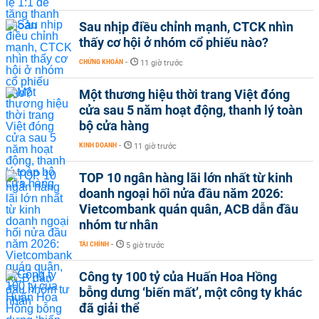
Sau nhịp điều chỉnh mạnh, CTCK nhìn
thấy cơ hội ở nhóm cổ phiếu nào?
CHỨNG KHOÁN
-
11 giờ trước
Một thương hiệu thời trang Việt đóng
cửa sau 5 năm hoạt động, thanh lý toàn
bộ cửa hàng
KINH DOANH
-
11 giờ trước
TOP 10 ngân hàng lãi lớn nhất từ kinh
doanh ngoại hối nửa đầu năm 2026:
Vietcombank quán quân, ACB dẫn đầu
nhóm tư nhân
TÀI CHÍNH
-
5 giờ trước
Công ty 100 tỷ của Huấn Hoa Hồng
bỗng dưng ‘biến mất’, một công ty khác
đã giải thể