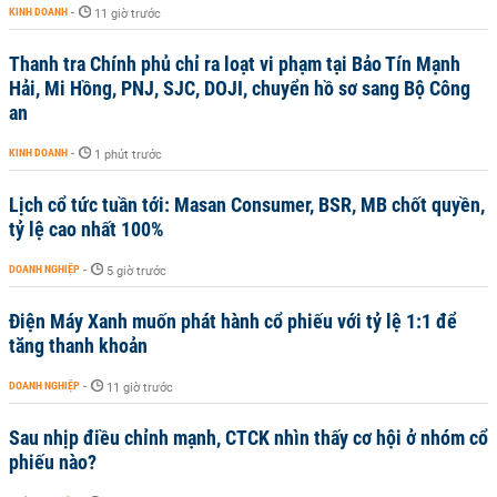
KINH DOANH
-
11 giờ trước
Thanh tra Chính phủ chỉ ra loạt vi phạm tại Bảo Tín Mạnh
Hải, Mi Hồng, PNJ, SJC, DOJI, chuyển hồ sơ sang Bộ Công
an
KINH DOANH
-
1 phút trước
Lịch cổ tức tuần tới: Masan Consumer, BSR, MB chốt quyền,
tỷ lệ cao nhất 100%
DOANH NGHIỆP
-
5 giờ trước
Điện Máy Xanh muốn phát hành cổ phiếu với tỷ lệ 1:1 để
tăng thanh khoản
DOANH NGHIỆP
-
11 giờ trước
Sau nhịp điều chỉnh mạnh, CTCK nhìn thấy cơ hội ở nhóm cổ
phiếu nào?