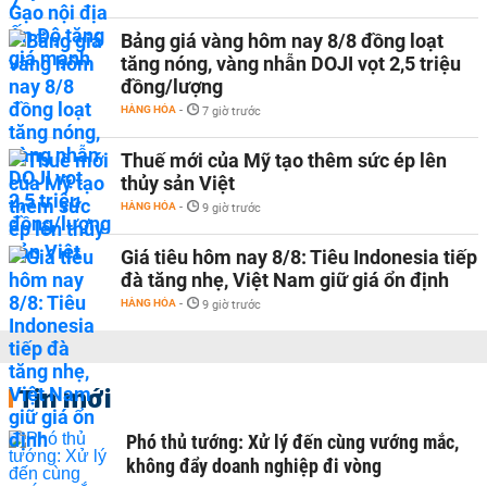
Bảng giá vàng hôm nay 8/8 đồng loạt
tăng nóng, vàng nhẫn DOJI vọt 2,5 triệu
đồng/lượng
HÀNG HÓA
-
7 giờ trước
Thuế mới của Mỹ tạo thêm sức ép lên
thủy sản Việt
HÀNG HÓA
-
9 giờ trước
Giá tiêu hôm nay 8/8: Tiêu Indonesia tiếp
đà tăng nhẹ, Việt Nam giữ giá ổn định
HÀNG HÓA
-
9 giờ trước
Tin mới
Phó thủ tướng: Xử lý đến cùng vướng mắc,
không đẩy doanh nghiệp đi vòng