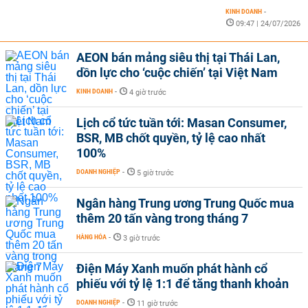
KINH DOANH
-
09:47 | 24/07/2026
AEON bán mảng siêu thị tại Thái Lan,
dồn lực cho ‘cuộc chiến’ tại Việt Nam
KINH DOANH
-
4 giờ trước
Lịch cổ tức tuần tới: Masan Consumer,
BSR, MB chốt quyền, tỷ lệ cao nhất
100%
DOANH NGHIỆP
-
5 giờ trước
Ngân hàng Trung ương Trung Quốc mua
thêm 20 tấn vàng trong tháng 7
HÀNG HÓA
-
3 giờ trước
Điện Máy Xanh muốn phát hành cổ
phiếu với tỷ lệ 1:1 để tăng thanh khoản
DOANH NGHIỆP
-
11 giờ trước