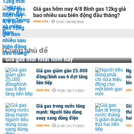
Giá gas hôm nay 4/8 Bình gas 12kg giá
bao nhiêu sau biến động đầu tháng?
HÀNG HÓA
-
10:00 | 04/08/2026
Cùng chủ đề
Giá gas mới nhất hôm nay
Giá gas giảm gần 25.000
Ngư
đồng/bình sau 6 đợt tăng
nửa
liên tiếp
bìn
HÀNG HÓA
-
HÀNG
19:00 | 30/11/2021
Giá gas trong nước tăng
Giá
mạnh: Người tiêu dùng
thá
xoay sang dùng điện
hai 
HÀNG HÓA
-
HÀNG
21:00 | 01/11/2021