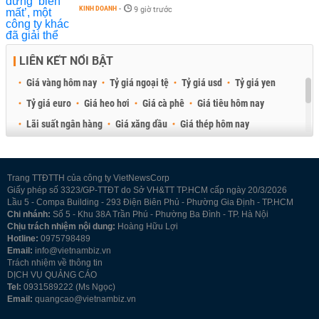
KINH DOANH
-
9 giờ trước
LIÊN KẾT NỔI BẬT
Giá vàng hôm nay
Tỷ giá ngoại tệ
Tỷ giá usd
Tỷ giá yen
Tỷ giá euro
Giá heo hơi
Giá cà phê
Giá tiêu hôm nay
Lãi suất ngân hàng
Giá xăng dầu
Giá thép hôm nay
Giá sầu riêng
Giá thịt heo
Giá gạo
Giá cao su
Best Retail Brokers
Diễn đàn đầu tư Việt Nam 2026
Trang TTĐTTH của công ty VietNewsCorp
Giấy phép số 3323/GP-TTĐT do Sở VH&TT TP.HCM cấp ngày 20/3/2026
Lầu 5 - Compa Building - 293 Điện Biên Phủ - Phường Gia Định - TP.HCM
Chi nhánh:
Số 5 - Khu 38A Trần Phú - Phường Ba Đình - TP. Hà Nội
Chịu trách nhiệm nội dung:
Hoàng Hữu Lợi
Hotline:
0975798489
Email:
info@vietnambiz.vn
Trách nhiệm về thông tin
DỊCH VỤ QUẢNG CÁO
Tel:
0931589222 (Ms Ngọc)
Email:
quangcao@vietnambiz.vn