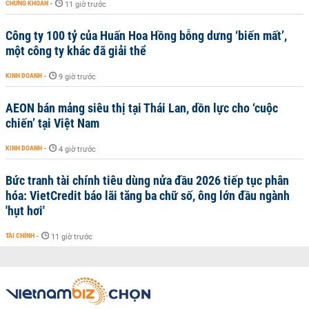
CHỨNG KHOÁN
-
11 giờ trước
Công ty 100 tỷ của Huấn Hoa Hồng bỗng dưng ‘biến mất’,
một công ty khác đã giải thể
KINH DOANH
-
9 giờ trước
AEON bán mảng siêu thị tại Thái Lan, dồn lực cho ‘cuộc
chiến’ tại Việt Nam
KINH DOANH
-
4 giờ trước
Bức tranh tài chính tiêu dùng nửa đầu 2026 tiếp tục phân
hóa: VietCredit báo lãi tăng ba chữ số, ông lớn đầu ngành
'hụt hơi'
TÀI CHÍNH
-
11 giờ trước