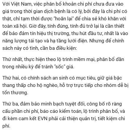
Với Việt Nam, việc phân bổ khoản chi phí chưa đưa vào
giá trong thời gian dịch bệnh là có lý, bởi đây là chi phí có
thật, chỉ tạm thời được "hoãn lại" để chia sẻ khó khăn với
toàn xã hội. Giờ đây, tính đúng, tính đủ trở lại là cần thiết
để bảo đảm tín hiệu thị trường, thu hút đầu tư, nhất là vào
năng lượng tái tạo và hạ tầng lưới điện. Nhưng để chính
sách này có tình, cần ba điều kiện:
Thứ nhất, thực hiện theo lộ trình mềm mại, phân bổ dần
trong nhiều kỳ để tránh "sốc" giá.
Thứ hai, có chính sách an sinh có mục tiêu, giữ giá bậc
thang thấp cho hộ nghèo, hỗ trợ trực tiếp cho nhóm dễ bị
tổn thương.
Thứ ba, đảm bảo minh bạch tuyệt đối, công bố rõ ràng
cấu phần chi phí, báo cáo kiểm toán, lộ trình phân bổ, và
đi kèm cam kết EVN phải cải thiện quản trị, tiết kiệm chi
phí.