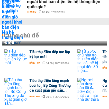
ngoài khơi bán điện lên hệ thống điện
quốc gia?
THỜI SỰ
-
08:45 | 07/07/2026
Cùng chủ đề
Điện
Tiêu thụ điện tiếp tục lập
Từ 2
kỷ lục mới
tiền
phạt
HÀNG HÓA
-
14:50 | 28/05/2026
HÀNG
Tiêu thụ điện tăng mạnh
Ngư
buổi tối, Bộ Công Thương
đa 
đề xuất giãn giờ sản...
nhà
HÀNG HÓA
-
HÀNG
20:57 | 26/05/2026