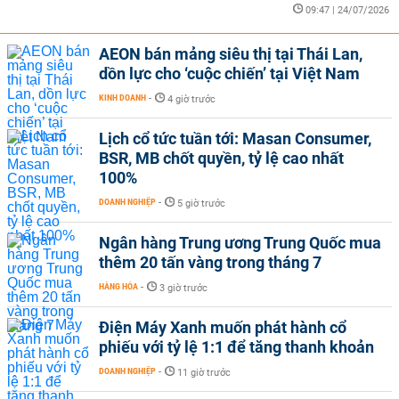
09:47 | 24/07/2026
AEON bán mảng siêu thị tại Thái Lan,
dồn lực cho ‘cuộc chiến’ tại Việt Nam
KINH DOANH
-
4 giờ trước
Lịch cổ tức tuần tới: Masan Consumer,
BSR, MB chốt quyền, tỷ lệ cao nhất
100%
DOANH NGHIỆP
-
5 giờ trước
Ngân hàng Trung ương Trung Quốc mua
thêm 20 tấn vàng trong tháng 7
HÀNG HÓA
-
3 giờ trước
Điện Máy Xanh muốn phát hành cổ
phiếu với tỷ lệ 1:1 để tăng thanh khoản
DOANH NGHIỆP
-
11 giờ trước