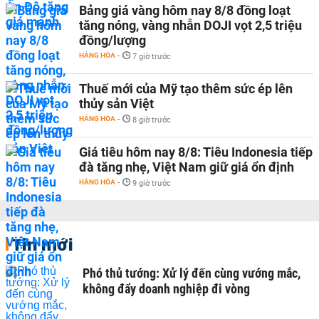
Bảng giá vàng hôm nay 8/8 đồng loạt
tăng nóng, vàng nhẫn DOJI vọt 2,5 triệu
đồng/lượng
HÀNG HÓA
-
7 giờ trước
Thuế mới của Mỹ tạo thêm sức ép lên
thủy sản Việt
HÀNG HÓA
-
8 giờ trước
Giá tiêu hôm nay 8/8: Tiêu Indonesia tiếp
đà tăng nhẹ, Việt Nam giữ giá ổn định
HÀNG HÓA
-
9 giờ trước
Tin mới
Phó thủ tướng: Xử lý đến cùng vướng mắc,
không đẩy doanh nghiệp đi vòng