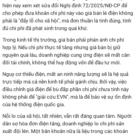
hiện nay xem xét sửa đổi Nghị định 72/2025/NĐ-CP để
cho phép đưa khoản chi phí này vào giá bán lẻ điện không
phải là "đẩy lỗ cho xã hội", mà đơn thuần là tính đúng, tính
đủ chi phí đã phát sinh trong quá khứ.
Trong kinh tế thị trường, giá bán phải phản ánh chi phí
hợp lý. Nếu chi phí thực tế tăng nhưng giá bán bị giữ
nguyên quá lâu, doanh nghiệp cung ứng điện sẽ mất cân
đối tài chính, không thể huy động vốn để đầu tư mới.
Nguy cơ thiếu điện, mất an ninh năng lượng sẽ là hệ quả
trực tiếp mà cả nền kinh tế phải gánh chịu. Bởi vậy, việc
điều chỉnh giá điện để bù đắp phần chi phí chưa tính này
không phải để "giải cứu EVN", mà là để bảo vệ sự ổn định
của hệ thống điện quốc gia.
Nỗi lo của xã hội, tất nhiên, vẫn rất đáng quan tâm. Người
dân sợ hóa đơn điện tăng, doanh nghiệp lo chi phí sản
xuất đội lên. Một băn khoăn nữa là liệu trong các khoản