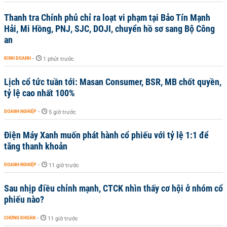
Thanh tra Chính phủ chỉ ra loạt vi phạm tại Bảo Tín Mạnh
Hải, Mi Hồng, PNJ, SJC, DOJI, chuyển hồ sơ sang Bộ Công
an
KINH DOANH
-
1 phút trước
Lịch cổ tức tuần tới: Masan Consumer, BSR, MB chốt quyền,
tỷ lệ cao nhất 100%
DOANH NGHIỆP
-
5 giờ trước
Điện Máy Xanh muốn phát hành cổ phiếu với tỷ lệ 1:1 để
tăng thanh khoản
DOANH NGHIỆP
-
11 giờ trước
Sau nhịp điều chỉnh mạnh, CTCK nhìn thấy cơ hội ở nhóm cổ
phiếu nào?
CHỨNG KHOÁN
-
11 giờ trước