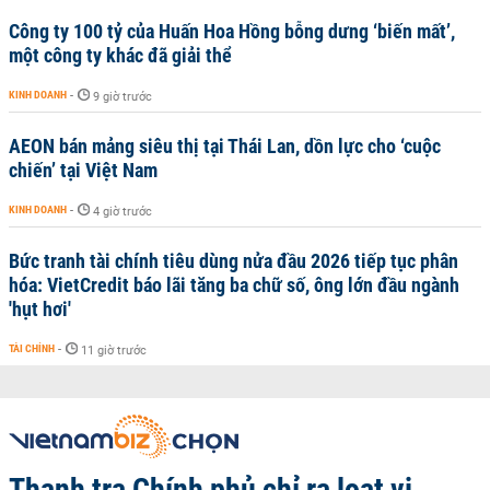
Công ty 100 tỷ của Huấn Hoa Hồng bỗng dưng ‘biến mất’,
một công ty khác đã giải thể
KINH DOANH
-
9 giờ trước
AEON bán mảng siêu thị tại Thái Lan, dồn lực cho ‘cuộc
chiến’ tại Việt Nam
KINH DOANH
-
4 giờ trước
Bức tranh tài chính tiêu dùng nửa đầu 2026 tiếp tục phân
hóa: VietCredit báo lãi tăng ba chữ số, ông lớn đầu ngành
'hụt hơi'
TÀI CHÍNH
-
11 giờ trước
Thanh tra Chính phủ chỉ ra loạt vi