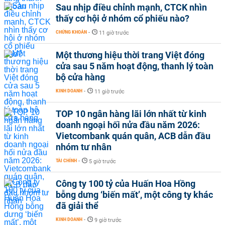
Sau nhịp điều chỉnh mạnh, CTCK nhìn
thấy cơ hội ở nhóm cổ phiếu nào?
CHỨNG KHOÁN
-
11 giờ trước
Một thương hiệu thời trang Việt đóng
cửa sau 5 năm hoạt động, thanh lý toàn
bộ cửa hàng
KINH DOANH
-
11 giờ trước
TOP 10 ngân hàng lãi lớn nhất từ kinh
doanh ngoại hối nửa đầu năm 2026:
Vietcombank quán quân, ACB dẫn đầu
nhóm tư nhân
TÀI CHÍNH
-
5 giờ trước
Công ty 100 tỷ của Huấn Hoa Hồng
bỗng dưng ‘biến mất’, một công ty khác
đã giải thể
KINH DOANH
-
9 giờ trước