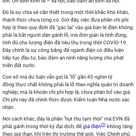
lớn: Ổn định kinh tế – xã hội, bảo đảm an sinh xã hội.
Đó là sự chia sẻ cần thiết trong một thời khắc khó khăn,
thách thức chưa từng có. Giờ đây, việc đưa phần chi phí
hợp lý theo quy định đã "gác lại" vào giá bán lẻ điện không
phải là bắt người dân gánh lỗ, mà đơn giản là tính đúng,
tính đủ cho lượng điện đã tiêu thụ trong thời COVID-19.
Đây chính là sự công bằng để ngành điện có điều kiện
tiếp tục đầu tư, bảo đảm an ninh năng lượng cho phát
triển đất nước.
Con số mà dư luận vẫn gọi là "lỗ" gần 45 nghìn tỷ
đồng thực chất không phải là lỗ theo nghĩa quản trị doanh
nghiệp, mà là khoản chi phí hợp lệ, chưa phân bổ vào giá.
Chi phí này đã chính thức được Kiểm toán Nhà nước xác
nhận.
Nói cách khác, đây là phần "hụt thu tạm thời" mà EVN đã
phải gánh trong thời kỳ đại dịch, để
giá điện
không tăng
theo giá than, khí trên thị trường thế giới. Việc Chính phủ