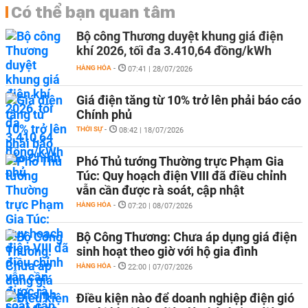
Có thể bạn quan tâm
Bộ công Thương duyệt khung giá điện
khí 2026, tối đa 3.410,64 đồng/kWh
HÀNG HÓA
-
07:41 | 28/07/2026
Giá điện tăng từ 10% trở lên phải báo cáo
Chính phủ
THỜI SỰ
-
08:42 | 18/07/2026
Phó Thủ tướng Thường trực Phạm Gia
Túc: Quy hoạch điện VIII đã điều chỉnh
vẫn cần được rà soát, cập nhật
HÀNG HÓA
-
07:20 | 08/07/2026
Bộ Công Thương: Chưa áp dụng giá điện
sinh hoạt theo giờ với hộ gia đình
HÀNG HÓA
-
22:00 | 07/07/2026
Điều kiện nào để doanh nghiệp điện gió