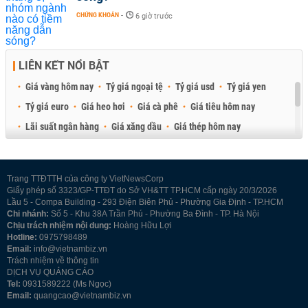
CHỨNG KHOÁN
-
6 giờ trước
LIÊN KẾT NỔI BẬT
Giá vàng hôm nay
Tỷ giá ngoại tệ
Tỷ giá usd
Tỷ giá yen
Tỷ giá euro
Giá heo hơi
Giá cà phê
Giá tiêu hôm nay
Lãi suất ngân hàng
Giá xăng dầu
Giá thép hôm nay
Giá sầu riêng
Giá thịt heo
Giá gạo
Giá cao su
Best Retail Brokers
Diễn đàn đầu tư Việt Nam 2026
Trang TTĐTTH của công ty VietNewsCorp
Giấy phép số 3323/GP-TTĐT do Sở VH&TT TP.HCM cấp ngày 20/3/2026
Lầu 5 - Compa Building - 293 Điện Biên Phủ - Phường Gia Định - TP.HCM
Chi nhánh:
Số 5 - Khu 38A Trần Phú - Phường Ba Đình - TP. Hà Nội
Chịu trách nhiệm nội dung:
Hoàng Hữu Lợi
Hotline:
0975798489
Email:
info@vietnambiz.vn
Trách nhiệm về thông tin
DỊCH VỤ QUẢNG CÁO
Tel:
0931589222 (Ms Ngọc)
Email:
quangcao@vietnambiz.vn