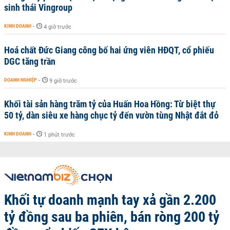
sinh thái Vingroup
KINH DOANH
-
4 giờ trước
Hoá chất Đức Giang công bố hai ứng viên HĐQT, cổ phiếu
DGC tăng trần
DOANH NGHIỆP
-
9 giờ trước
Khối tài sản hàng trăm tỷ của Huấn Hoa Hồng: Từ biệt thự
50 tỷ, dàn siêu xe hàng chục tỷ đến vườn tùng Nhật đắt đỏ
KINH DOANH
-
1 phút trước
Khối tự doanh mạnh tay xả gần 2.200
tỷ đồng sau ba phiên, bán ròng 200 tỷ