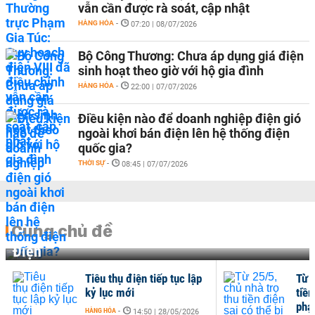
vẫn cần được rà soát, cập nhật
HÀNG HÓA
-
07:20 | 08/07/2026
Bộ Công Thương: Chưa áp dụng giá điện
sinh hoạt theo giờ với hộ gia đình
HÀNG HÓA
-
22:00 | 07/07/2026
Điều kiện nào để doanh nghiệp điện gió
ngoài khơi bán điện lên hệ thống điện
quốc gia?
THỜI SỰ
-
08:45 | 07/07/2026
Cùng chủ đề
Điện
Tiêu thụ điện tiếp tục lập
Từ 2
kỷ lục mới
tiền
phạt
HÀNG HÓA
-
14:50 | 28/05/2026