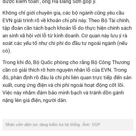
được kiểm toán", ông Hà Đăng Sơn góp ý.
Không chỉ giới chuyên gia, các bộ ngành cũng yêu cầu
EVN giải trình rõ về khoản chi phí này. Theo Bộ Tài chính,
tập đoàn cần tách bạch khoản lỗ do thực hiện chính sách
an sinh xã hội với lỗ từ kinh doanh. Cơ quan này lưu ý rà
soát các yếu tố như chi phí do đầu tư ngoài ngành (nếu
có).
Trong khi đó, Bộ Quốc phòng cho rằng Bộ Công Thương
cần có giải thích rõ hơn nguyên nhân lỗ của EVN. Trong
đó, phân định rõ đâu là chi phí liên quan trực tiếp đến sản
xuất, cung ứng điện và chi phí ngoài hoạt động cốt lõi.
Việc này nhằm đảm bảo minh bạch và tránh dồn gánh
nặng lên giá điện, người dân.
Nhân viên điện lực đang kiểm tra hệ thống. Ảnh: VGP