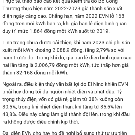
Thực tế, theo báo cáo kết quả kiểm tra do Bộ Công
Thương thực hiện năm 2022-2023 giá thành sản xuất
điện ngày càng cao. Chẳng hạn, năm 2022 EVN lỗ 168
đồng trên mỗi kWh bán ra, khi giá bán lẻ điện bình quân
duy trì mức 1.864 đồng một kWh suốt từ 2019.
Tình trạng chưa được cải thiện, khi năm 2023 chi phí sản
xuất mỗi kWh khoảng 2.088,9 đồng, tăng 2,79% so với
năm trước đó. Trong khi đó, giá bán lẻ điện bình quân sau
hai lần tăng là 2.006,79 đồng một kWh, tức thấp hơn giá
thành 82-168 đồng mỗi kWh.
Ngoài ra, điều kiện thủy văn bất lợi do El Nino khiến EVN
phải huy động tối đa nguồn nhiệt điện và phát dầu. Tỷ
trọng thủy điện, vốn có giá rẻ, giảm từ 38% xuống còn
30,5%, trong khi nhiệt điện than, khí tăng từ 35,5% lên
43,8%. Điều này càng làm giá thành đội lên, trong khi đầu
ra không được điều chỉnh kịp thời.
Đại diện EVN cho hay họ đề nghị bổ sung thứ tự ưu tiên