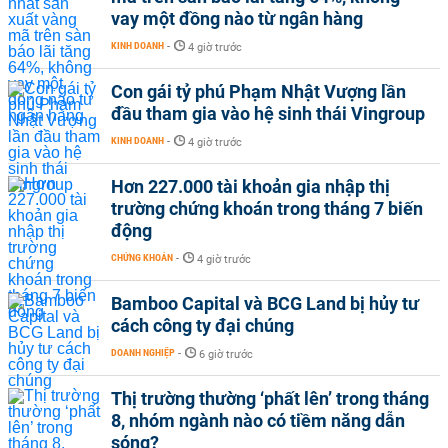
vay một đồng nào từ ngân hàng
KINH DOANH
-
4 giờ trước
Con gái tỷ phú Phạm Nhật Vượng lần
đầu tham gia vào hệ sinh thái Vingroup
KINH DOANH
-
4 giờ trước
Hơn 227.000 tài khoản gia nhập thị
trường chứng khoán trong tháng 7 biến
động
CHỨNG KHOÁN
-
4 giờ trước
Bamboo Capital và BCG Land bị hủy tư
cách công ty đại chúng
DOANH NGHIỆP
-
6 giờ trước
Thị trường thường ‘phất lên’ trong tháng
8, nhóm ngành nào có tiềm năng dẫn
sóng?