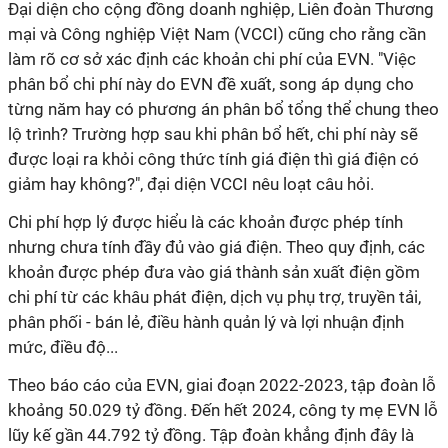
Đại diện cho cộng đồng doanh nghiệp, Liên đoàn Thương
mại và Công nghiệp Việt Nam (VCCI) cũng cho rằng cần
làm rõ cơ sở xác định các khoản chi phí của EVN. "Việc
phân bổ chi phí này do EVN đề xuất, song áp dụng cho
từng năm hay có phương án phân bổ tổng thể chung theo
lộ trình? Trường hợp sau khi phân bổ hết, chi phí này sẽ
được loại ra khỏi công thức tính giá điện thì giá điện có
giảm hay không?", đại diện VCCI nêu loạt câu hỏi.
Chi phí hợp lý được hiểu là các khoản được phép tính
nhưng chưa tính đầy đủ vào giá điện. Theo quy định, các
khoản được phép đưa vào giá thành sản xuất điện gồm
chi phí từ các khâu phát điện, dịch vụ phụ trợ, truyền tải,
phân phối - bán lẻ, điều hành quản lý và lợi nhuận định
mức, điều độ...
Theo báo cáo của EVN, giai đoạn 2022-2023, tập đoàn lỗ
khoảng 50.029 tỷ đồng. Đến hết 2024, công ty mẹ EVN lỗ
lũy kế gần 44.792 tỷ đồng. Tập đoàn khẳng định đây là