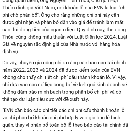
Cùng quan điểm, ông Nguyễn Tiến Thỏa, Chủ tịch Hội
Thẩm định giá Việt Nam, coi khoản lỗ của EVN là loại "chi
phí chờ phân bổ". Ông cho rằng những chi phí này cần
được ghi nhận và phân bổ dần vào giá để tránh làm mất
cân đối dòng tiền của ngành điện. Quy định này, theo ông
Thỏa, cũng không mâu thuẫn với Luật Điện lực 2024, Luật
Giá về nguyên tắc định giá của Nhà nước với hàng hóa
dịch vụ.
Dù vậy, chuyên gia cũng chỉ ra rằng các báo cáo tài chính
năm 2022, 2023 và 2024 đã được kiểm toán của EVN
không cho thấy chi tiết chi phí cấu thành khoản lỗ. Vì vậy,
chỉ dựa vào các số liệu công bố về kết quả kinh doanh sẽ
không đảm bảo minh bạch trong phân bổ chi phí và có
thể tạo dư luận tiêu cực với đề xuất này.
"EVN cần báo cáo chi tiết các chi phí cấu thành khoản lỗ
và chỉ phân bổ khoản chi phí hợp lý vào giá bán lẻ bình
quân, thay vì phân bổ toàn bộ lỗ theo báo cáo tài chính đã