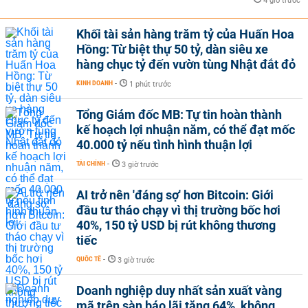
4 giờ trước
Khối tài sản hàng trăm tỷ của Huấn Hoa
Hồng: Từ biệt thự 50 tỷ, dàn siêu xe
hàng chục tỷ đến vườn tùng Nhật đắt đỏ
KINH DOANH
-
1 phút trước
Tổng Giám đốc MB: Tự tin hoàn thành
kế hoạch lợi nhuận năm, có thể đạt mốc
40.000 tỷ nếu tình hình thuận lợi
TÀI CHÍNH
-
3 giờ trước
AI trở nên 'đáng sợ' hơn Bitcoin: Giới
đầu tư tháo chạy vì thị trường bốc hơi
40%, 150 tỷ USD bị rút không thương
tiếc
QUỐC TẾ
-
3 giờ trước
Doanh nghiệp duy nhất sản xuất vàng
mã trên sàn báo lãi tăng 64%, không