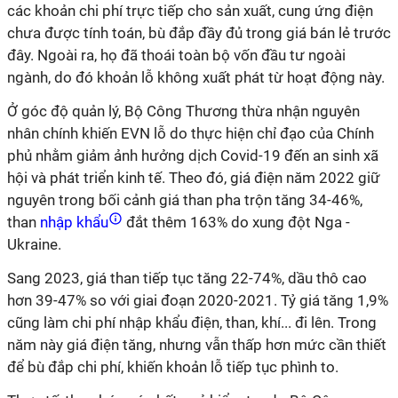
các khoản chi phí trực tiếp cho sản xuất, cung ứng điện
chưa được tính toán, bù đắp đầy đủ trong giá bán lẻ trước
đây. Ngoài ra, họ đã thoái toàn bộ vốn đầu tư ngoài
ngành, do đó khoản lỗ không xuất phát từ hoạt động này.
Ở góc độ quản lý, Bộ Công Thương thừa nhận nguyên
nhân chính khiến EVN lỗ do thực hiện chỉ đạo của Chính
phủ nhằm giảm ảnh hưởng dịch Covid-19 đến an sinh xã
hội và phát triển kinh tế. Theo đó, giá điện năm 2022 giữ
nguyên trong bối cảnh giá than pha trộn tăng 34-46%,
than
nhập khẩu
đắt thêm 163% do xung đột Nga -
Ukraine.
Sang 2023, giá than tiếp tục tăng 22-74%, dầu thô cao
hơn 39-47% so với giai đoạn 2020-2021. Tỷ giá tăng 1,9%
cũng làm chi phí nhập khẩu điện, than, khí... đi lên. Trong
năm này giá điện tăng, nhưng vẫn thấp hơn mức cần thiết
để bù đắp chi phí, khiến khoản lỗ tiếp tục phình to.