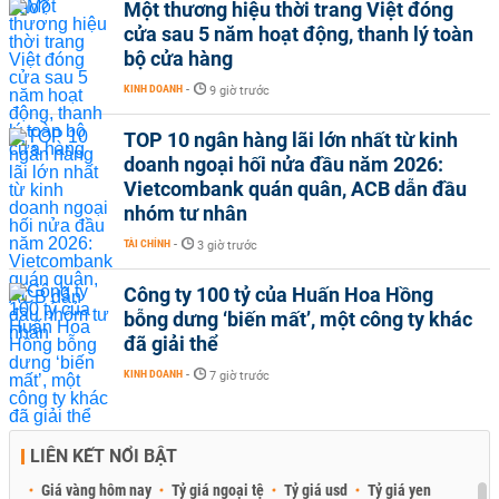
Một thương hiệu thời trang Việt đóng
cửa sau 5 năm hoạt động, thanh lý toàn
bộ cửa hàng
KINH DOANH
-
9 giờ trước
TOP 10 ngân hàng lãi lớn nhất từ kinh
doanh ngoại hối nửa đầu năm 2026:
Vietcombank quán quân, ACB dẫn đầu
nhóm tư nhân
TÀI CHÍNH
-
3 giờ trước
Công ty 100 tỷ của Huấn Hoa Hồng
bỗng dưng ‘biến mất’, một công ty khác
đã giải thể
KINH DOANH
-
7 giờ trước
LIÊN KẾT NỔI BẬT
Giá vàng hôm nay
Tỷ giá ngoại tệ
Tỷ giá usd
Tỷ giá yen