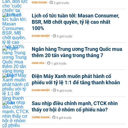
KINH DOANH
-
2 giờ trước
Lịch cổ tức tuần tới: Masan Consumer,
BSR, MB chốt quyền, tỷ lệ cao nhất
100%
DOANH NGHIỆP
-
3 giờ trước
Ngân hàng Trung ương Trung Quốc mua
thêm 20 tấn vàng trong tháng 7
HÀNG HÓA
-
1 giờ trước
Điện Máy Xanh muốn phát hành cổ
phiếu với tỷ lệ 1:1 để tăng thanh khoản
DOANH NGHIỆP
-
9 giờ trước
Sau nhịp điều chỉnh mạnh, CTCK nhìn
thấy cơ hội ở nhóm cổ phiếu nào?
CHỨNG KHOÁN
-
9 giờ trước