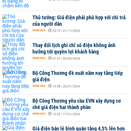
Thủ tướng: Giá điện phải phù hợp với chi trả
của người dân
HÀNG HÓA
-
20:15 | 01/11/2024
Thay đổi lịch ghi chỉ số điện không ảnh
hưởng tới quyền lợi khách hàng
HÀNG HÓA
-
07:37 | 05/03/2024
Bộ Công Thương đề xuất năm nay tăng tiếp
giá điện
HÀNG HÓA
-
13:38 | 26/01/2024
Bộ Công Thương yêu cầu EVN xây dựng cơ
chế giá điện hai thành phần
HÀNG HÓA
-
13:52 | 17/01/2024
Giá điện bán lẻ bình quân tăng 4,5% lên hơn