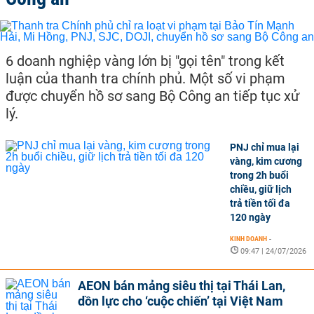
6 doanh nghiệp vàng lớn bị "gọi tên" trong kết
luận của thanh tra chính phủ. Một số vi phạm
được chuyển hồ sơ sang Bộ Công an tiếp tục xử
lý.
PNJ chỉ mua lại
vàng, kim cương
trong 2h buổi
chiều, giữ lịch
trả tiền tối đa
120 ngày
KINH DOANH
-
09:47 | 24/07/2026
AEON bán mảng siêu thị tại Thái Lan,
dồn lực cho ‘cuộc chiến’ tại Việt Nam