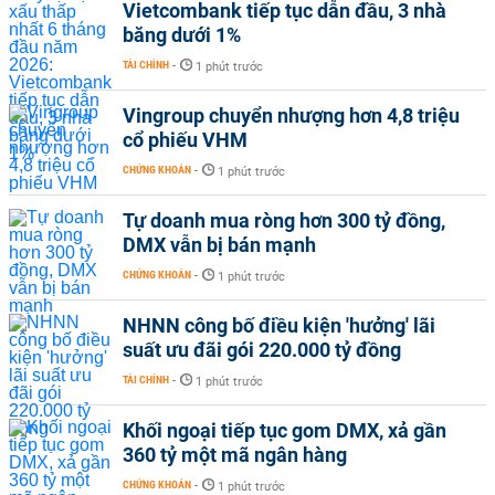
Vietcombank tiếp tục dẫn đầu, 3 nhà
băng dưới 1%
TÀI CHÍNH
-
1 phút trước
Vingroup chuyển nhượng hơn 4,8 triệu
cổ phiếu VHM
CHỨNG KHOÁN
-
1 phút trước
Tự doanh mua ròng hơn 300 tỷ đồng,
DMX vẫn bị bán mạnh
CHỨNG KHOÁN
-
1 phút trước
NHNN công bố điều kiện 'hưởng' lãi
suất ưu đãi gói 220.000 tỷ đồng
TÀI CHÍNH
-
1 phút trước
Khối ngoại tiếp tục gom DMX, xả gần
360 tỷ một mã ngân hàng
CHỨNG KHOÁN
-
1 phút trước