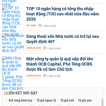
TOP 10 ngân hàng có tổng thu nhập
hoạt động (TOI) cao nhất nửa đầu năm
2026
TÀI CHÍNH
-
1 phút trước
Sóng thoái vốn Nhà nước có trở lại sau
Quyết định 40?
CHỨNG KHOÁN
-
1 phút trước
Một công ty quản lý quỹ sắp đổi tên
thành OCB Capital, Phó Tổng OCBS
được đề cử làm Chủ tịch
CHỨNG KHOÁN
-
1 phút trước
LIÊN KẾT NỔI BẬT
Giá vàng hôm nay
Tỷ giá ngoại tệ
Tỷ giá usd
Tỷ giá yen