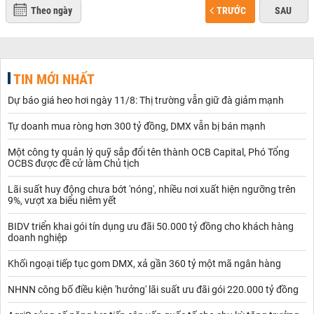
Theo ngày
TRƯỚC
SAU
TIN MỚI NHẤT
Dự báo giá heo hơi ngày 11/8: Thị trường vẫn giữ đà giảm mạnh
Tự doanh mua ròng hơn 300 tỷ đồng, DMX vẫn bị bán mạnh
Một công ty quản lý quỹ sắp đổi tên thành OCB Capital, Phó Tổng
OCBS được đề cử làm Chủ tịch
Lãi suất huy động chưa bớt 'nóng', nhiều nơi xuất hiện ngưỡng trên
9%, vượt xa biểu niêm yết
BIDV triển khai gói tín dụng ưu đãi 50.000 tỷ đồng cho khách hàng
doanh nghiệp
Khối ngoại tiếp tục gom DMX, xả gần 360 tỷ một mã ngân hàng
NHNN công bố điều kiện 'hưởng' lãi suất ưu đãi gói 220.000 tỷ đồng