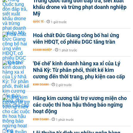
Trung Quốc tung đòn đáp trả, siết xuất
khẩu drone và trừng phạt doanh nghiệp
Mỹ
QUỐC TẾ
-
1 giờ trước
Hoá chất Đức Giang công bố hai ứng
viên HĐQT, cổ phiếu DGC tăng trần
DOANH NGHIỆP
-
1 phút trước
'Đế chế’ kinh doanh hàng xa xỉ của Lý
Nhã Kỳ: Từ phân phối, thiết kế kim
cương đến thời trang, phụ kiện cao cấp
KINH DOANH
-
2 giờ trước
Hãng kim cương tài trợ vương miện cho
các cuộc thi hoa hậu thông báo ngừng
hoạt động
KINH DOANH
-
1 phút trước
Lãi thuần từ dịch vụ nhiều ngân hàng