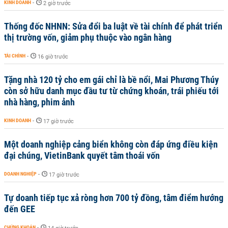
KINH DOANH
-
2 giờ trước
Thống đốc NHNN: Sửa đổi ba luật về tài chính để phát triển
thị trường vốn, giảm phụ thuộc vào ngân hàng
TÀI CHÍNH
-
16 giờ trước
Tặng nhà 120 tỷ cho em gái chỉ là bề nổi, Mai Phương Thúy
còn sở hữu danh mục đầu tư từ chứng khoán, trái phiếu tới
nhà hàng, phim ảnh
KINH DOANH
-
17 giờ trước
Một doanh nghiệp cảng biển không còn đáp ứng điều kiện
đại chúng, VietinBank quyết tâm thoái vốn
DOANH NGHIỆP
-
17 giờ trước
Tự doanh tiếp tục xả ròng hơn 700 tỷ đồng, tâm điểm hướng
đến GEE
CHỨNG KHOÁN
-