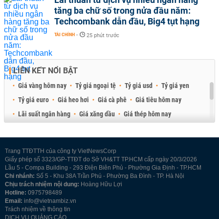
tăng ba chữ số trong nửa đầu năm:
Techcombank dẫn đầu, Big4 tụt hạng
TÀI CHÍNH
-
25 phút trước
LIÊN KẾT NỔI BẬT
Giá vàng hôm nay
Tỷ giá ngoại tệ
Tỷ giá usd
Tỷ giá yen
Tỷ giá euro
Giá heo hơi
Giá cà phê
Giá tiêu hôm nay
Lãi suất ngân hàng
Giá xăng dầu
Giá thép hôm nay
Giá sầu riêng
Giá thịt heo
Giá gạo
Giá cao su
Best Retail Brokers
Diễn đàn đầu tư Việt Nam 2026
Trang TTĐTTH của công ty VietNewsCorp
Giấy phép số 3323/GP-TTĐT do Sở VH&TT TP.HCM cấp ngày 20/3/2026
Lầu 5 - Compa Building - 293 Điện Biên Phủ - Phường Gia Định - TP.HCM
Chi nhánh:
Số 5 - Khu 38A Trần Phú - Phường Ba Đình - TP. Hà Nội
Chịu trách nhiệm nội dung:
Hoàng Hữu Lợi
Hotline:
0975798489
Email:
info@vietnambiz.vn
Trách nhiệm về thông tin
DỊCH VỤ QUẢNG CÁO