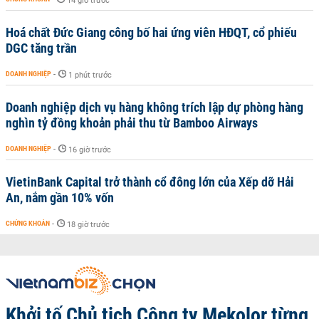
14 giờ trước
Hoá chất Đức Giang công bố hai ứng viên HĐQT, cổ phiếu
DGC tăng trần
DOANH NGHIỆP
-
1 phút trước
Doanh nghiệp dịch vụ hàng không trích lập dự phòng hàng
nghìn tỷ đồng khoản phải thu từ Bamboo Airways
DOANH NGHIỆP
-
16 giờ trước
VietinBank Capital trở thành cổ đông lớn của Xếp dỡ Hải
An, nắm gần 10% vốn
CHỨNG KHOÁN
-
18 giờ trước
Khởi tố Chủ tịch Công ty Mekolor từng