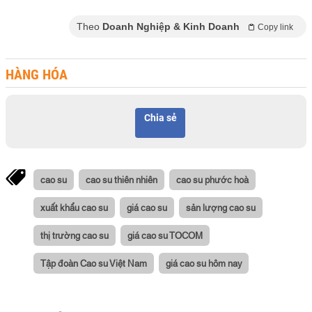
Theo
Doanh Nghiệp & Kinh Doanh
Copy link
HÀNG HÓA
Chia sẻ
cao su
cao su thiên nhiên
cao su phước hoà
xuất khẩu cao su
giá cao su
sản lượng cao su
thị trường cao su
giá cao su TOCOM
Tập đoàn Cao su Việt Nam
giá cao su hôm nay