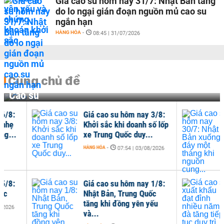
Giá cao su hôm nay 31/7: Nhật Bản tăng
do lo ngại gián đoạn nguồn mủ cao su
ngắn hạn
HÀNG HÓA
-
08:45 | 31/07/2026
Cùng chủ đề
Cao su
Giá cao su hôm nay 3/8:
Giá
Khởi sắc khi doanh số lốp
Nhậ
xe Trung Quốc duy...
thá
HÀNG HÓA
-
HÀNG
07:54 | 03/08/2026
Giá cao su hôm nay 1/8:
Giá
Nhật Bản, Trung Quốc
đỉn
tăng khi đồng yên yếu
tiếp
và...
HÀNG