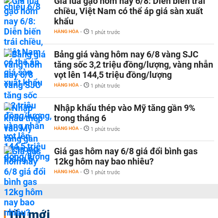
Giá lúa gạo hôm nay 6/8: Diễn biến trái
chiều, Việt Nam có thể áp giá sàn xuất
khẩu
HÀNG HÓA
-
1 phút trước
Bảng giá vàng hôm nay 6/8 vàng SJC
tăng sốc 3,2 triệu đồng/lượng, vàng nhẫn
vọt lên 144,5 triệu đồng/lượng
HÀNG HÓA
-
1 phút trước
Nhập khẩu thép vào Mỹ tăng gần 9%
trong tháng 6
HÀNG HÓA
-
1 phút trước
Giá gas hôm nay 6/8 giá đổi bình gas
12kg hôm nay bao nhiêu?
HÀNG HÓA
-
1 phút trước
Tin mới