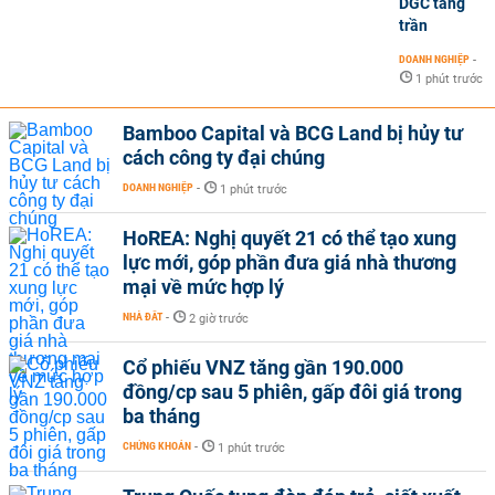
DGC tăng
trần
DOANH NGHIỆP
-
1 phút trước
Bamboo Capital và BCG Land bị hủy tư
cách công ty đại chúng
DOANH NGHIỆP
-
1 phút trước
HoREA: Nghị quyết 21 có thể tạo xung
lực mới, góp phần đưa giá nhà thương
mại về mức hợp lý
NHÀ ĐẤT
-
2 giờ trước
Cổ phiếu VNZ tăng gần 190.000
đồng/cp sau 5 phiên, gấp đôi giá trong
ba tháng
CHỨNG KHOÁN
-
1 phút trước