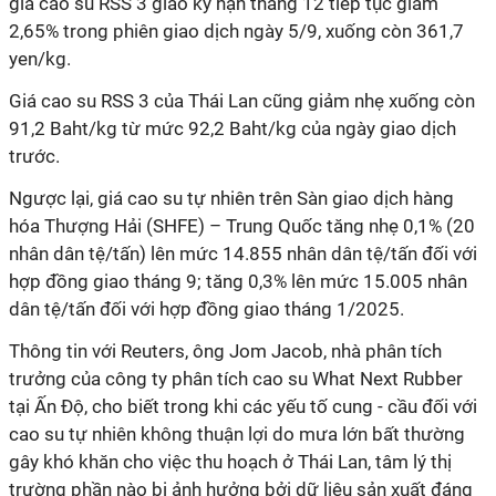
giá cao su RSS 3 giao kỳ hạn tháng 12 tiếp tục giảm
2,65% trong phiên giao dịch ngày 5/9, xuống còn 361,7
yen/kg.
Giá cao su RSS 3 của Thái Lan cũng giảm nhẹ xuống còn
91,2 Baht/kg từ mức 92,2 Baht/kg của ngày giao dịch
trước.
Ngược lại, giá cao su tự nhiên trên Sàn giao dịch hàng
hóa Thượng Hải (SHFE) – Trung Quốc tăng nhẹ 0,1% (20
nhân dân tệ/tấn) lên mức 14.855 nhân dân tệ/tấn đối với
hợp đồng giao tháng 9; tăng 0,3% lên mức 15.005 nhân
dân tệ/tấn đối với hợp đồng giao tháng 1/2025.
Thông tin với Reuters, ông Jom Jacob, nhà phân tích
trưởng của công ty phân tích cao su What Next Rubber
tại Ấn Độ, cho biết trong khi các yếu tố cung - cầu đối với
cao su tự nhiên không thuận lợi do mưa lớn bất thường
gây khó khăn cho việc thu hoạch ở Thái Lan, tâm lý thị
trường phần nào bị ảnh hưởng bởi dữ liệu sản xuất đáng