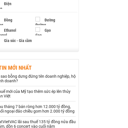
Điện
Đồng
Đường
Ethanol
Gạo
Gia súc - Gia cầm
Giấy
Gỗ
TIN MỚI NHẤT
Hạt điều
Hồ tiêu - Hạt tiêu
ì sao bỗng dưng đứng tên doanh nghiệp, hộ
Khí đốt
inh doanh?
uế mới của Mỹ tạo thêm sức ép lên thủy
Kim loại khác
Mắc ca
n Việt
Muối
Ngũ cốc
au tháng 7 bán ròng hơn 12.000 tỷ đồng,
hối ngoại đảo chiều gom hơn 2.000 tỷ đồng
Nhựa - Hạt nhựa
tVietVAC lãi sau thuế 135 tỷ đồng nửa đầu
ăm, dồn 6 concert vào cuối năm