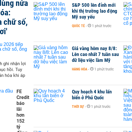
 dùng nửa
S&P 500 lên đỉnh mới
hóa:
khi thị trường lao động
Mỹ suy yếu
a chữ số,
QUỐC TẾ
-
1 phút trước
ơi'
Giá vàng hôm nay 8/8:
Lên cao nhất 7 tuần sau
dữ liệu việc làm Mỹ
h ghi nhận lợi
hục hồi. Tuy
HÀNG HÓA
-
1 phút trước
ân hóa khi áp
FE
Quy hoạch 4 khu lấn
Credit
biển ở Phú Quốc
báo
THỜI SỰ
-
1 phút trước
lãi
hơn
152
tỷ