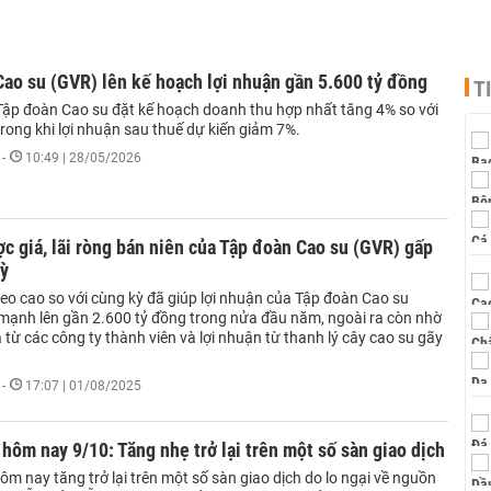
ao su (GVR) lên kế hoạch lợi nhuận gần 5.600 tỷ đồng
T
ập đoàn Cao su đặt kế hoạch doanh thu hợp nhất tăng 4% so với
rong khi lợi nhuận sau thuế dự kiến giảm 7%.
-
10:49 | 28/05/2026
c giá, lãi ròng bán niên của Tập đoàn Cao su (GVR) gấp
kỳ
eo cao so với cùng kỳ đã giúp lợi nhuận của Tập đoàn Cao su
mạnh lên gần 2.600 tỷ đồng trong nửa đầu năm, ngoài ra còn nhờ
a từ các công ty thành viên và lợi nhuận từ thanh lý cây cao su gãy
-
17:07 | 01/08/2025
 hôm nay 9/10: Tăng nhẹ trở lại trên một số sàn giao dịch
ôm nay tăng trở lại trên một số sàn giao dịch do lo ngại về nguồn