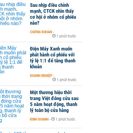
Sau nhịp điều chỉnh
mạnh, CTCK nhìn thấy
cơ hội ở nhóm cổ phiếu
nào?
CHỨNG KHOÁN
-
1 phút trước
Điện Máy Xanh muốn
phát hành cổ phiếu với
tỷ lệ 1:1 để tăng thanh
khoản
DOANH NGHIỆP
-
1 phút trước
Một thương hiệu thời
trang Việt đóng cửa sau
5 năm hoạt động, thanh
lý toàn bộ cửa hàng
KINH DOANH
-
1 phút trước