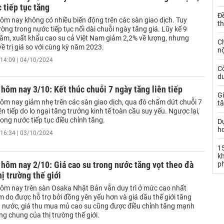
 tiếp tục tăng
Đ
hôm nay không có nhiều biến động trên các sàn giao dịch. Tuy
t
rường trong nước tiếp tục nối dài chuỗi ngày tăng giá. Lũy kế 9
ăm, xuất khẩu cao su cả Việt Nam giảm 2,2% về lượng, nhưng
C
ề trị giá so với cùng kỳ năm 2023.
nộ
14:09 | 04/10/2024
C
dư
 hôm nay 3/10: Kết thúc chuỗi 7 ngày tăng liên tiếp
Gi
hôm nay giảm nhẹ trên các sàn giao dịch, qua đó chấm dứt chuỗi 7
tă
ên tiếp do lo ngại tăng trưởng kinh tế toàn cầu suy yếu. Ngược lại,
rong nước tiếp tục điều chỉnh tăng.
D
h
16:34 | 03/10/2024
15
k
 hôm nay 2/10: Giá cao su trong nước tăng vọt theo đà
ph
hị trường thế giới
hôm nay trên sàn Osaka Nhật Bản vẫn duy trì ở mức cao nhất
 do được hỗ trợ bởi đồng yên yếu hơn và giá dầu thế giới tăng
g nước, giá thu mua mủ cao su cũng được điều chỉnh tăng mạnh
g chung của thị trường thế giới.