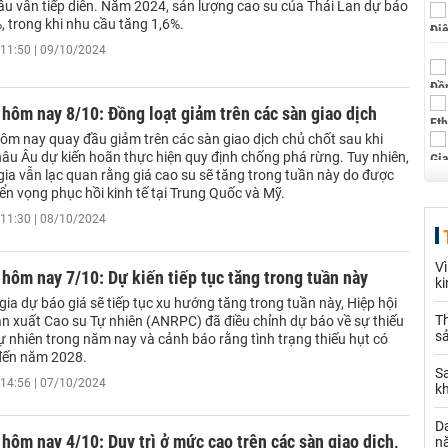
ầu vẫn tiếp diễn. Năm 2024, sản lượng cao su của Thái Lan dự báo
, trong khi nhu cầu tăng 1,6%.
11:50 | 09/10/2024
 hôm nay 8/10: Đồng loạt giảm trên các sàn giao dịch
hôm nay quay đầu giảm trên các sàn giao dịch chủ chốt sau khi
hâu Âu dự kiến hoãn thực hiện quy định chống phá rừng. Tuy nhiên,
gia vẫn lạc quan rằng giá cao su sẽ tăng trong tuần này do được
riển vọng phục hồi kinh tế tại Trung Quốc và Mỹ.
11:30 | 08/10/2024
V
 hôm nay 7/10: Dự kiến tiếp tục tăng trong tuần này
k
gia dự báo giá sẽ tiếp tục xu hướng tăng trong tuần này, Hiệp hội
Th
n xuất Cao su Tự nhiên (ANRPC) đã điều chỉnh dự báo về sự thiếu
sả
ự nhiên trong năm nay và cảnh báo rằng tình trạng thiếu hụt có
 đến năm 2028.
S
14:56 | 07/10/2024
k
Da
 hôm nay 4/10: Duy trì ở mức cao trên các sàn giao dịch,
n