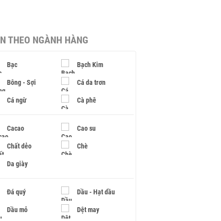
IN THEO NGÀNH HÀNG
Bạc
Bạch Kim
Bông - Sợi
Cá da trơn
Cá ngừ
Cà phê
Cacao
Cao su
Chất dẻo
Chè
Da giày
Đá quý
Dầu - Hạt dầu
Dầu mỏ
Dệt may