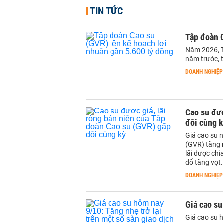
TIN TỨC
Tập đoàn C
Năm 2026, T
năm trước, t
DOANH NGHIỆP
Cao su đượ
đôi cùng 
Giá cao su n
(GVR) tăng 
lãi được chi
đổ tăng vọt.
DOANH NGHIỆP
Giá cao su
Giá cao su h