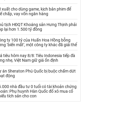
Palladium
Phân bón
ề xuất cho dùng game, kịch bản phim để
Rau - Củ -Quả
Sắt thép
hế chấp, vay vốn ngân hàng
Sữa
hủ tịch HĐQT Khoáng sản Hưng Thịnh phải
p lại hơn 1.500 tỷ đồng
ông ty 100 tỷ của Huấn Hoa Hồng bỗng
Than
Thức ăn chăn nuôi
ng ‘biến mất’, một công ty khác đã giải thể
Thủy hải sản khác
Tôm
á tiêu hôm nay 8/8: Tiêu Indonesia tiếp đà
ng nhẹ, Việt Nam giữ giá ổn định
Vàng
ự án Sheraton Phú Quốc bị buộc chấm dứt
oạt động
VLXD khác
Xăng dầu
.000 nhà đầu tư 0 tuổi có tài khoản chứng
Xi măng - Clynker
hoán: Phụ huynh Hàn Quốc đổ xô mua cổ
iếu tích sản cho con