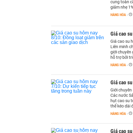
cung toàn c
giảm nhẹ 1%
HÀNG HÓA
-
Giá cao su
Giá cao su 
Liên minh c
giới chuyên 
hỗ trợ bởi t
HÀNG HÓA
-
Giá cao su
Giới chuyên 
Các nước Sả
hụt cao su t
thể kéo dài
HÀNG HÓA
-
Giá cao su