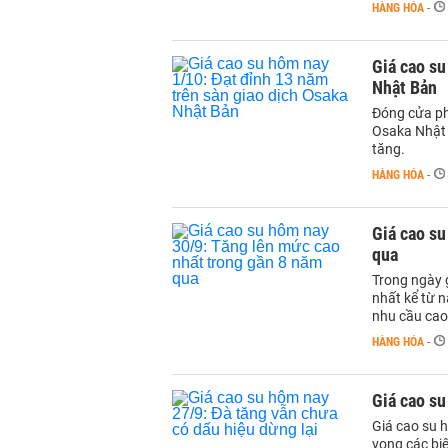
HÀNG HÓA
-
Giá cao su
Nhật Bản
Đóng cửa phi
Osaka Nhật 
tăng.
HÀNG HÓA
-
Giá cao su
qua
Trong ngày g
nhất kể từ n
nhu cầu cao 
HÀNG HÓA
-
Giá cao su
Giá cao su h
vọng các biệ