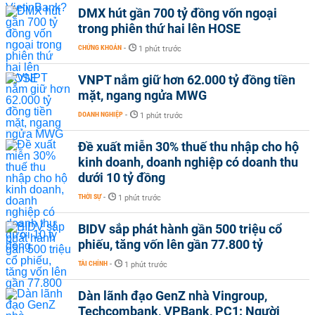
DMX hút gần 700 tỷ đồng vốn ngoại
trong phiên thứ hai lên HOSE
CHỨNG KHOÁN
-
1 phút trước
VNPT nắm giữ hơn 62.000 tỷ đồng tiền
mặt, ngang ngửa MWG
DOANH NGHIỆP
-
1 phút trước
Đề xuất miễn 30% thuế thu nhập cho hộ
kinh doanh, doanh nghiệp có doanh thu
dưới 10 tỷ đồng
THỜI SỰ
-
1 phút trước
BIDV sắp phát hành gần 500 triệu cổ
phiếu, tăng vốn lên gần 77.800 tỷ
TÀI CHÍNH
-
1 phút trước
Dàn lãnh đạo GenZ nhà Vingroup,
Techcombank, VPBank, PC1: Người