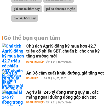
giá cao su hôm nay
giá cà phê trực truyến
giá tiêu hôm nay
Có thể bạn quan tâm
Chủ tịch AgriS đăng ký mua hơn 42,7
triệu cổ phiếu SBT, chuẩn bị cho chu kỳ
tăng trưởng mới
DOANH NGHIỆP
-
14:41 | 18/05/2026
Ấn Độ cấm xuất khẩu đường, giá tăng vọt
HÀNG HÓA
-
08:39 | 14/05/2026
AgriS lãi 245 tỷ đồng trong quý III , các
mảng ngoài đường đóng góp tích cực
DOANH NGHIỆP
-
11:51 | 29/04/2026