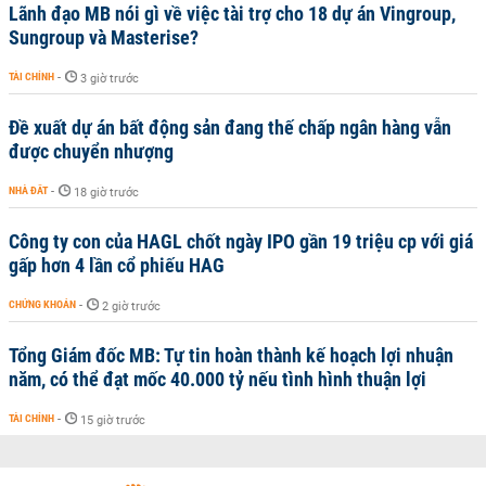
Lãnh đạo MB nói gì về việc tài trợ cho 18 dự án Vingroup,
Sungroup và Masterise?
TÀI CHÍNH
-
3 giờ trước
Đề xuất dự án bất động sản đang thế chấp ngân hàng vẫn
được chuyển nhượng
NHÀ ĐẤT
-
18 giờ trước
Công ty con của HAGL chốt ngày IPO gần 19 triệu cp với giá
gấp hơn 4 lần cổ phiếu HAG
CHỨNG KHOÁN
-
2 giờ trước
Tổng Giám đốc MB: Tự tin hoàn thành kế hoạch lợi nhuận
năm, có thể đạt mốc 40.000 tỷ nếu tình hình thuận lợi
TÀI CHÍNH
-
15 giờ trước