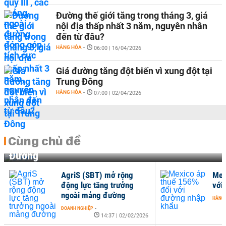
Đường thế giới tăng trong tháng 3, giá
nội địa thấp nhất 3 năm, nguyên nhân
đến từ đâu?
HÀNG HÓA
-
06:00 | 16/04/2026
Giá đường tăng đột biến vì xung đột tại
Trung Đông
HÀNG HÓA
-
07:00 | 02/04/2026
Cùng chủ đề
Đường
AgriS (SBT) mở rộng
Mex
động lực tăng trưởng
với
ngoài mảng đường
HÀNG
DOANH NGHIỆP
-
14:37 | 02/02/2026