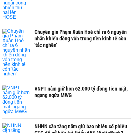
Chuyên gia Phạm Xuân Hoè chỉ ra 6 nguyên
nhân khiến dòng vốn trong nền kinh tế còn
'tắc nghẽn'
VNPT nắm giữ hơn 62.000 tỷ đồng tiền mặt,
ngang ngửa MWG
NHNN cần tăng nắm giữ bao nhiêu cổ phiếu
CTG để sở hữu tối thiểu 65% VietinBank?