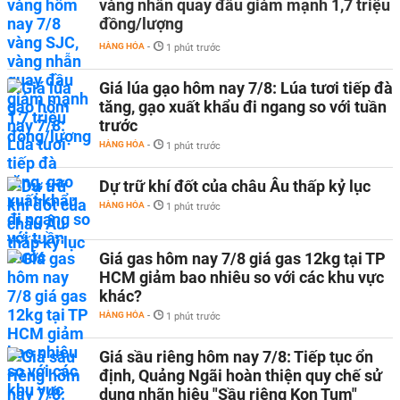
vàng nhẫn quay đầu giảm mạnh 1,7 triệu
đồng/lượng
HÀNG HÓA
-
1 phút trước
Giá lúa gạo hôm nay 7/8: Lúa tươi tiếp đà
tăng, gạo xuất khẩu đi ngang so với tuần
trước
HÀNG HÓA
-
1 phút trước
Dự trữ khí đốt của châu Âu thấp kỷ lục
HÀNG HÓA
-
1 phút trước
Giá gas hôm nay 7/8 giá gas 12kg tại TP
HCM giảm bao nhiêu so với các khu vực
khác?
HÀNG HÓA
-
1 phút trước
Giá sầu riêng hôm nay 7/8: Tiếp tục ổn
định, Quảng Ngãi hoàn thiện quy chế sử
dụng nhãn hiệu "Sầu riêng Kon Tum"