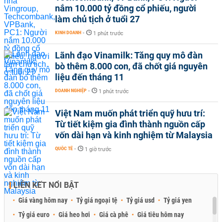
nắm 10.000 tỷ đồng cổ phiếu, người
làm chủ tịch ở tuổi 27
KINH DOANH
-
1 phút trước
Lãnh đạo Vinamilk: Tăng quy mô đàn
bò thêm 8.000 con, đã chốt giá nguyên
liệu đến tháng 11
DOANH NGHIỆP
-
1 phút trước
Việt Nam muốn phát triển quỹ hưu trí:
Từ tiết kiệm gia đình thành nguồn cấp
vốn dài hạn và kinh nghiệm từ Malaysia
QUỐC TẾ
-
1 giờ trước
LIÊN KẾT NỔI BẬT
Giá vàng hôm nay
Tỷ giá ngoại tệ
Tỷ giá usd
Tỷ giá yen
Tỷ giá euro
Giá heo hơi
Giá cà phê
Giá tiêu hôm nay