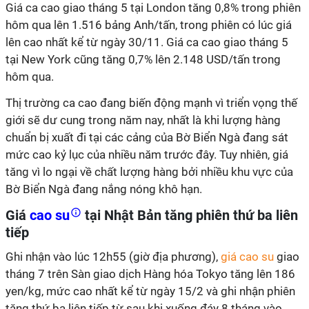
Giá ca cao giao tháng 5 tại London tăng 0,8% trong phiên
hôm qua lên 1.516 bảng Anh/tấn, trong phiên có lúc giá
lên cao nhất kể từ ngày 30/11. Giá ca cao giao tháng 5
tại New York cũng tăng 0,7% lên 2.148 USD/tấn trong
hôm qua.
Thị trường ca cao đang biến động mạnh vì triển vọng thế
giới sẽ dư cung trong năm nay, nhất là khi lượng hàng
chuẩn bị xuất đi tại các cảng của Bờ Biển Ngà đang sát
mức cao kỷ lục của nhiều năm trước đây. Tuy nhiên, giá
tăng vì lo ngại về chất lượng hàng bởi nhiều khu vực của
Bờ Biển Ngà đang nắng nóng khô hạn.
Giá
cao su
tại Nhật Bản tăng phiên thứ ba liên
tiếp
Ghi nhận vào lúc 12h55 (giờ địa phương),
giá cao su
giao
tháng 7 trên Sàn giao dịch Hàng hóa Tokyo tăng lên 186
yen/kg, mức cao nhất kể từ ngày 15/2 và ghi nhận phiên
tăng thứ ba liên tiếp từ sau khi xuống đáy 8 tháng vào