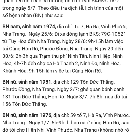
quan đến đến các ca dương tính mới với SARS-CoV-2
trong ngày 5/7. Theo điều tra dịch tễ, lịch trình của một
số bệnh nhân (BN) như sau:
BN nam, sinh năm 1974,
địa chỉ: Tổ 7, Hà Ra, Vĩnh Phước,
Nha Trang. Ngày 25/6: Đi xe đông lạnh BKS: 79C-10521
từ Tuy Hòa đến Nha Trang. Ngày 28/6: 9h-15h làm việc
tại Cảng Hòn Rớ, Phước Đồng, Nha Trang. Ngày 29 đến
30/6: 2h-3h qua Trạm thu phí Ninh Tân, Ninh Hiệp, Ninh
Hòa; 4h-7h đến chợ cá Hà Thanh 2, Ninh Đa, Ninh Hòa,
Khánh Hòa; 9h-15h làm việc tại Cảng Hòn Rớ.
BN nữ, sinh năm 1981,
địa chỉ: 129 Tôn Đức Thắng,
Phước Đồng, Nha Trang. Ngày 2/7: ghé quán bánh canh
131 Tôn Đức Thắng, Hòn Rớ. Ngày 3/7: 7h-8h mua đồ tại
156 Tôn Đức Thắng.
BN nữ, sinh năm 1976,
địa chỉ: 59 tổ 7, Hà Ra, Vĩnh Phước,
Nha Trang. Ngày 1/7: 6h-9h đi bán cá ở cảng Hòn Rớ; sau
đó tới chợ Hiền Nhi, Vĩnh Phước, Nha Trang (không nhớ rõ