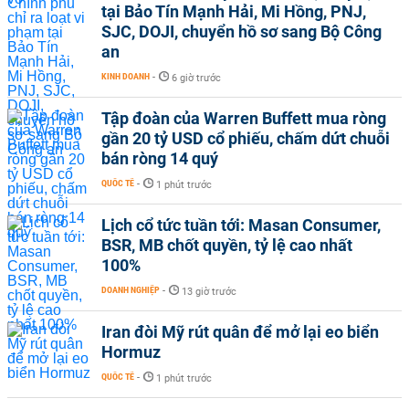
tại Bảo Tín Mạnh Hải, Mi Hồng, PNJ,
SJC, DOJI, chuyển hồ sơ sang Bộ Công
an
KINH DOANH
-
6 giờ trước
Tập đoàn của Warren Buffett mua ròng
gần 20 tỷ USD cổ phiếu, chấm dứt chuỗi
bán ròng 14 quý
QUỐC TẾ
-
1 phút trước
Lịch cổ tức tuần tới: Masan Consumer,
BSR, MB chốt quyền, tỷ lệ cao nhất
100%
DOANH NGHIỆP
-
13 giờ trước
Iran đòi Mỹ rút quân để mở lại eo biển
Hormuz
QUỐC TẾ
-
1 phút trước