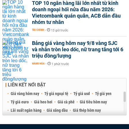
TOP 10 ngân hàng lãi lớn nhất từ kinh
doanh ngoại hối nửa đầu năm 2026:
Vietcombank quán quân, ACB dẫn đầu
nhóm tư nhân
TÀI CHÍNH
-
13 giờ trước
Bảng giá vàng hôm nay 9/8 vàng SJC
và nhẫn tròn leo dốc, nữ trang tăng tới 6
triệu đồng/lượng
HÀNG HÓA
-
1 phút trước
LIÊN KẾT NỔI BẬT
Giá vàng hôm nay
Tỷ giá ngoại tệ
Tỷ giá usd
Tỷ giá yen
Tỷ giá euro
Giá heo hơi
Giá cà phê
Giá tiêu hôm nay
Lãi suất ngân hàng
Giá xăng dầu
Giá thép hôm nay
Giá sầu riêng
Giá thịt heo
Giá gạo
Giá cao su
Best Retail Brokers
Diễn đàn đầu tư Việt Nam 2026