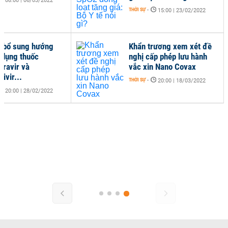
08:00 | 06/03/2022
THỜI SỰ
-
15:00 | 23/02/2022
ế bổ sung hướng
Khẩn trương xem xét đề
 dụng thuốc
nghị cấp phép lưu hành
iravir và
vắc xin Nano Covax
ivir...
THỜI SỰ
-
20:00 | 18/03/2022
20:00 | 28/02/2022