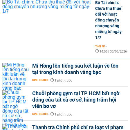
Bộ Tài chính:
Chưa thu thuế
đối với hoạt
động chuyển
nhượng vàng
miếng từ ngày
1/7
THỜI SỰ
-
14:06 | 30/06/2026
Mi Hồng lên tiếng sau kết luận về tồn
tại trong kinh doanh vàng bạc
KINH DOANH
-
1 phút trước
Chuỗi phòng gym tại TP HCM bất ngờ
đóng cửa tất cả cơ sở, hàng trăm hội
viên bơ vơ
KINH DOANH
-
1 phút trước
Thanh tra Chính phủ chỉ ra loạt vi phạm