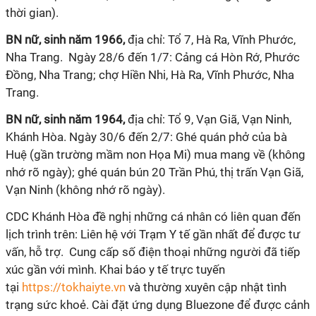
thời gian).
BN nữ, sinh năm 1966,
địa chỉ: Tổ 7, Hà Ra, Vĩnh Phước,
Nha Trang. Ngày 28/6 đến 1/7: Cảng cá Hòn Rớ, Phước
Đồng, Nha Trang; chợ Hiền Nhi, Hà Ra, Vĩnh Phước, Nha
Trang.
BN nữ, sinh năm 1964,
địa chỉ: Tổ 9, Vạn Giã, Vạn Ninh,
Khánh Hòa. Ngày 30/6 đến 2/7: Ghé quán phở của bà
Huệ (gần trường mầm non Họa Mi) mua mang về (không
nhớ rõ ngày); ghé quán bún 20 Trần Phú, thị trấn Vạn Giã,
Vạn Ninh (không nhớ rõ ngày).
CDC Khánh Hòa đề nghị những cá nhân có liên quan đến
lịch trình trên: Liên hệ với Trạm Y tế gần nhất để được tư
vấn, hỗ trợ. Cung cấp số điện thoại những người đã tiếp
xúc gần với mình. Khai báo y tế trực tuyến
tại
https://tokhaiyte.vn
và thường xuyên cập nhật tình
trạng sức khoẻ. Cài đặt ứng dụng Bluezone để được cảnh