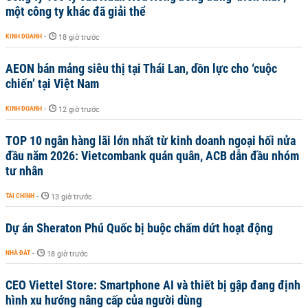
một công ty khác đã giải thể
KINH DOANH
-
18 giờ trước
AEON bán mảng siêu thị tại Thái Lan, dồn lực cho ‘cuộc
chiến’ tại Việt Nam
KINH DOANH
-
12 giờ trước
TOP 10 ngân hàng lãi lớn nhất từ kinh doanh ngoại hối nửa
đầu năm 2026: Vietcombank quán quân, ACB dẫn đầu nhóm
tư nhân
TÀI CHÍNH
-
13 giờ trước
Dự án Sheraton Phú Quốc bị buộc chấm dứt hoạt động
NHÀ ĐẤT
-
18 giờ trước
CEO Viettel Store: Smartphone AI và thiết bị gập đang định
hình xu hướng nâng cấp của người dùng