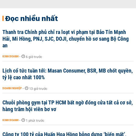
Đọc nhiều nhất
Thanh tra Chính phủ chỉ ra loạt vi phạm tại Bảo Tín Mạnh
Hải, Mi Hồng, PNJ, SJC, DOJI, chuyển hồ sơ sang Bộ Công
an
KINH DOANH
-
6 giờ trước
Lịch cổ tức tuần tới: Masan Consumer, BSR, MB chốt quyền,
tỷ lệ cao nhất 100%
DOANH NGHIỆP
-
13 giờ trước
Chuỗi phòng gym tại TP HCM bất ngờ đóng cửa tất cả cơ sở,
hàng trăm hội viên bơ vơ
KINH DOANH
-
1 phút trước
Công ty 100 tỷ của Huấn Hoa Hồng bỗng dưng ‘biến mất’,