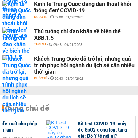
Kinh tế Trung Quốc đang dần thoát khỏi
'bóng đen' COVID-19
QUỐC TẾ
-
02:00 | 01/02/2023
Thủ tướng chỉ đạo khẩn về biến thể
XBB.1.5
THỜI SỰ
-
09:48 | 09/01/2023
Khách Trung Quốc đã trở lại, nhưng quá
trình phục hồi ngành du lịch sẽ cần nhiều
thời gian
QUỐC TẾ
-
20:43 | 08/01/2023
Cùng chủ đề
ế đề xuất cho phép
Kit test COVID-19, máy
 đi làm
đo SpO2 đồng loạt tăng
giá: Bộ Y tế nói gì?