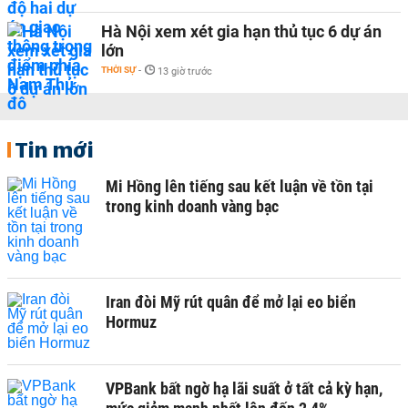
Hà Nội xem xét gia hạn thủ tục 6 dự án
lớn
THỜI SỰ
-
13 giờ trước
Tin mới
Mi Hồng lên tiếng sau kết luận về tồn tại
trong kinh doanh vàng bạc
Iran đòi Mỹ rút quân để mở lại eo biển
Hormuz
VPBank bất ngờ hạ lãi suất ở tất cả kỳ hạn,