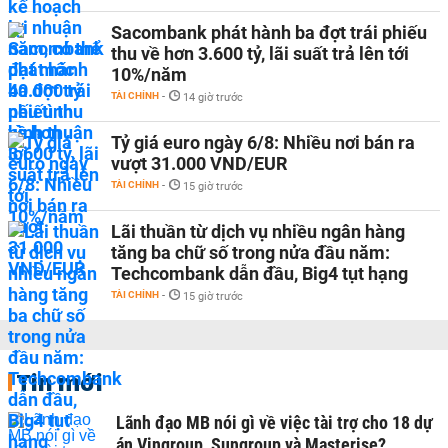
Sacombank phát hành ba đợt trái phiếu
thu về hơn 3.600 tỷ, lãi suất trả lên tới
10%/năm
TÀI CHÍNH
-
14 giờ trước
Tỷ giá euro ngày 6/8: Nhiều nơi bán ra
vượt 31.000 VND/EUR
TÀI CHÍNH
-
15 giờ trước
Lãi thuần từ dịch vụ nhiều ngân hàng
tăng ba chữ số trong nửa đầu năm:
Techcombank dẫn đầu, Big4 tụt hạng
TÀI CHÍNH
-
15 giờ trước
Tin mới
Lãnh đạo MB nói gì về việc tài trợ cho 18 dự
án Vingroup, Sungroup và Masterise?