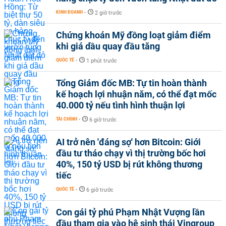
KINH DOANH
-
2 giờ trước
Chứng khoán Mỹ đồng loạt giảm điểm
khi giá dầu quay đầu tăng
QUỐC TẾ
-
1 phút trước
Tổng Giám đốc MB: Tự tin hoàn thành
kế hoạch lợi nhuận năm, có thể đạt mốc
40.000 tỷ nếu tình hình thuận lợi
TÀI CHÍNH
-
6 giờ trước
AI trở nên 'đáng sợ' hơn Bitcoin: Giới
đầu tư tháo chạy vì thị trường bốc hơi
40%, 150 tỷ USD bị rút không thương
tiếc
QUỐC TẾ
-
6 giờ trước
Con gái tỷ phú Phạm Nhật Vượng lần
đầu tham gia vào hệ sinh thái Vingroup