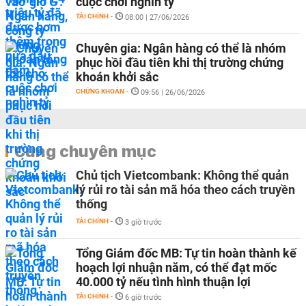
cuộc chơi nghìn tỷ
TÀI CHÍNH
-
08:00 | 27/06/2026
Chuyên gia: Ngân hàng có thể là nhóm
phục hồi đầu tiên khi thị trường chứng
khoán khởi sắc
CHỨNG KHOÁN
-
09:56 | 26/06/2026
Cùng chuyên mục
Chủ tịch Vietcombank: Không thể quản
lý rủi ro tài sản mã hóa theo cách truyền
thống
TÀI CHÍNH
-
3 giờ trước
Tổng Giám đốc MB: Tự tin hoàn thành kế
hoạch lợi nhuận năm, có thể đạt mốc
40.000 tỷ nếu tình hình thuận lợi
TÀI CHÍNH
-
6 giờ trước