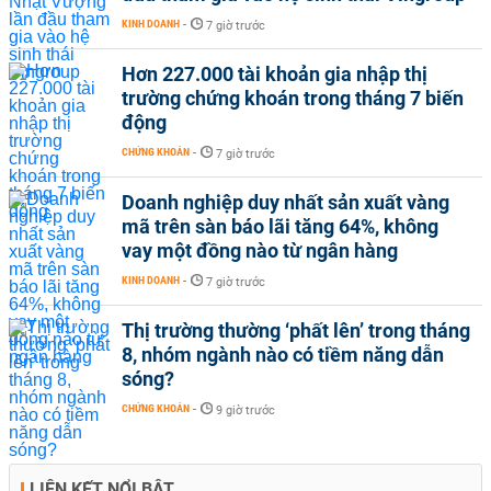
KINH DOANH
-
7 giờ trước
Hơn 227.000 tài khoản gia nhập thị
trường chứng khoán trong tháng 7 biến
động
CHỨNG KHOÁN
-
7 giờ trước
Doanh nghiệp duy nhất sản xuất vàng
mã trên sàn báo lãi tăng 64%, không
vay một đồng nào từ ngân hàng
KINH DOANH
-
7 giờ trước
Thị trường thường ‘phất lên’ trong tháng
8, nhóm ngành nào có tiềm năng dẫn
sóng?
CHỨNG KHOÁN
-
9 giờ trước
LIÊN KẾT NỔI BẬT