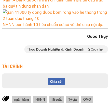
Nam A Bank được NHNN chỉ định tham gia tái cấu trúc
ba quỹ tín dụng nhân dân
NHNN ban hành 10 tiêu chuẩn cơ sở về thẻ chip nội địa
Quốc Thụy
Theo
Doanh Nghiệp & Kinh Doanh
Copy link
TÀI CHÍNH
Chia sẻ
ngân hàng
NHNN
lãi suất
Tỷ giá
OMO