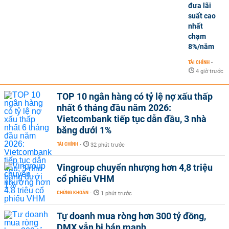
đưa lãi
suất cao
nhất
chạm
8%/năm
TÀI CHÍNH
-
4 giờ trước
TOP 10 ngân hàng có tỷ lệ nợ xấu thấp
nhất 6 tháng đầu năm 2026:
Vietcombank tiếp tục dẫn đầu, 3 nhà
băng dưới 1%
TÀI CHÍNH
-
32 phút trước
Vingroup chuyển nhượng hơn 4,8 triệu
cổ phiếu VHM
CHỨNG KHOÁN
-
1 phút trước
Tự doanh mua ròng hơn 300 tỷ đồng,
DMX vẫn bị bán mạnh