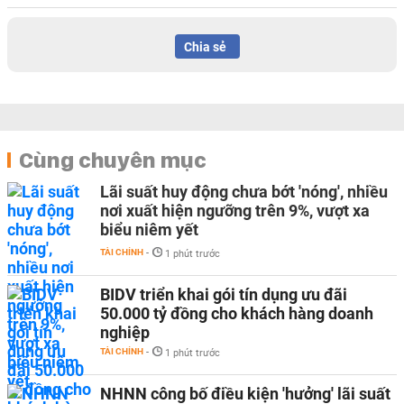
Chia sẻ
Cùng chuyên mục
Lãi suất huy động chưa bớt 'nóng', nhiều
nơi xuất hiện ngưỡng trên 9%, vượt xa
biểu niêm yết
TÀI CHÍNH
-
1 phút trước
BIDV triển khai gói tín dụng ưu đãi
50.000 tỷ đồng cho khách hàng doanh
nghiệp
TÀI CHÍNH
-
1 phút trước
NHNN công bố điều kiện 'hưởng' lãi suất