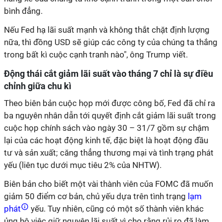
bình đẳng.
Nếu Fed hạ lãi suất mạnh và không thắt chặt định lượng
nữa, thì đồng USD sẽ giúp các công ty của chúng ta thắng
trong bất kì cuộc cạnh tranh nào", ông Trump viết.
Động thái cắt giảm lãi suất vào tháng 7 chỉ là sự điều
chỉnh giữa chu kì
Theo biên bản cuộc họp mới được công bố, Fed đã chỉ ra
ba nguyên nhân dẫn tới quyết định cắt giảm lãi suất trong
cuộc họp chính sách vào ngày 30 – 31/7 gồm sự chậm
lại của các hoạt động kinh tế, đặc biệt là hoạt động đầu
tư và sản xuất; căng thẳng thương mại và tình trạng phát
yếu (liên tục dưới mục tiêu 2% của NHTW).
Biên bản cho biết một vài thành viên của FOMC đã muốn
giảm 50 điểm cơ bản, chủ yếu dựa trên tình trạng
lạm
phát
yếu. Tuy nhiên, cũng có một số thành viên khác
ủng hộ việc giữ nguyên lãi suất vì cho rằng rủi ro đã làm