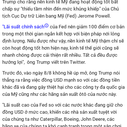
Trump cho rằng nền kinh tế Mỹ đang hoạt động tốt bất
chấp sự "thiếu tầm nhìn đến mức khủng khiếp" của Chủ
tịch Cục Dự trữ Liên bang Mỹ (Fed) Jerome Powell.
"Lãi suất chính sách
của Fed nên giảm 100 điểm cơ bản
trong một thời gian ngắn kết hợp với biện pháp nới lỏng
định lượng. Nếu được như vậy, nền kinh tế Mỹ thậm chí sẽ
còn hoạt động tốt hơn hiện nay, kinh tế thế giới cũng sẽ
nhanh chóng được cải thiện rất nhiều. Tất cả đều được
hưởng lợi", ông Trump viết trên Twitter.
Trước đó, vào ngày 8/8 không hề úp mở, ông Trump nói
thẳng ra rằng việc đồng USD mạnh so với các đồng tiền
khác đã và đang gây thiệt hại cho các công ty đa quốc gia
của Mỹ cũng như các hãng sản xuất ôtô của nước này.
"Lãi suất cao của Fed so với các nước khác đang giữ cho
đồng USD ở mức cao, khiến các nhà sản xuất tuyệt vời
của chúng ta như Caterpillar, Boeing, John Deere, các
hãng xe của chúng ta khó cạnh tranh trong một sân chơi