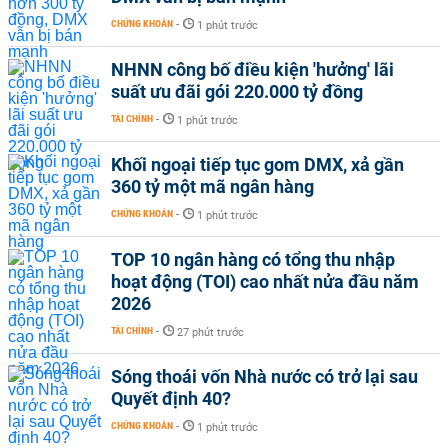
CHỨNG KHOÁN
-
1 phút trước
NHNN công bố điều kiện 'hưởng' lãi
suất ưu đãi gói 220.000 tỷ đồng
TÀI CHÍNH
-
1 phút trước
Khối ngoại tiếp tục gom DMX, xả gần
360 tỷ một mã ngân hàng
CHỨNG KHOÁN
-
1 phút trước
TOP 10 ngân hàng có tổng thu nhập
hoạt động (TOI) cao nhất nửa đầu năm
2026
TÀI CHÍNH
-
27 phút trước
Sóng thoái vốn Nhà nước có trở lại sau
Quyết định 40?
CHỨNG KHOÁN
-
1 phút trước