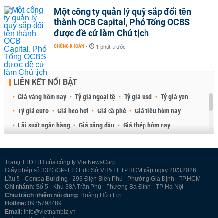
Một công ty quản lý quỹ sắp đổi tên
thành OCB Capital, Phó Tổng OCBS
được đề cử làm Chủ tịch
CHỨNG KHOÁN
-
1 phút trước
LIÊN KẾT NỔI BẬT
Giá vàng hôm nay
Tỷ giá ngoại tệ
Tỷ giá usd
Tỷ giá yen
Tỷ giá euro
Giá heo hơi
Giá cà phê
Giá tiêu hôm nay
Lãi suất ngân hàng
Giá xăng dầu
Giá thép hôm nay
Giá sầu riêng
Giá thịt heo
Giá gạo
Giá cao su
Best Retail Brokers
Diễn đàn đầu tư Việt Nam 2026
Trang TTĐTTH của công ty VietNewsCorp
Giấy phép số 3323/GP-TTĐT do Sở VH&TT TP.HCM cấp ngày 20/3/2026
Lầu 5 - Compa Building - 293 Điện Biên Phủ - Phường Gia Định - TP.HCM
Chi nhánh:
Số 5 - Khu 38A Trần Phú - Phường Ba Đình - TP. Hà Nội
Chịu trách nhiệm nội dung:
Hoàng Hữu Lợi
Hotline:
0975798489
Email:
info@vietnambiz.vn