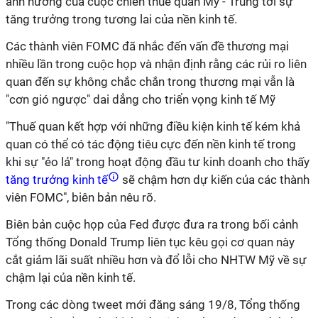
ảnh hưởng của cuộc chiến thuế quan Mỹ - Trung tới sự
tăng trưởng trong tương lai của nền kinh tế.
Các thành viên FOMC đã nhắc đến vấn đề thương mại
nhiều lần trong cuộc họp và nhận định rằng các rủi ro liên
quan đến sự không chắc chắn trong thương mại vẫn là
"cơn gió ngược" dai dẳng cho triển vọng kinh tế Mỹ
"Thuế quan kết hợp với những điều kiện kinh tế kém khả
quan có thể có tác động tiêu cực đến nền kinh tế trong
khi sự "ẻo lả" trong hoạt động đầu tư kinh doanh cho thấy
tăng trưởng kinh tế
sẽ chậm hơn dự kiến của các thành
viên FOMC", biên bản nêu rõ.
Biên bản cuộc họp của Fed được đưa ra trong bối cảnh
Tổng thống Donald Trump liên tục kêu gọi cơ quan này
cắt giảm lãi suất nhiều hơn và đổ lỗi cho NHTW Mỹ về sự
chậm lại của nền kinh tế.
Trong các dòng tweet mới đăng sáng 19/8, Tổng thống