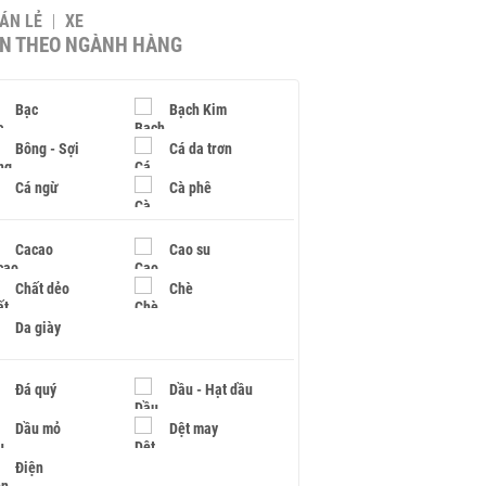
BÁN LẺ
XE
IN THEO NGÀNH HÀNG
Bạc
Bạch Kim
Bông - Sợi
Cá da trơn
Cá ngừ
Cà phê
Cacao
Cao su
Chất dẻo
Chè
Da giày
Đá quý
Dầu - Hạt dầu
Dầu mỏ
Dệt may
Điện