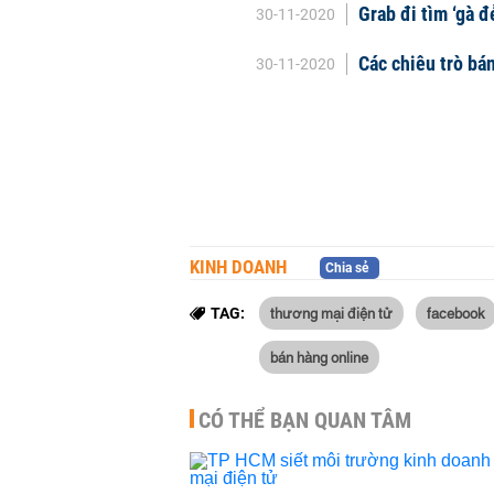
Grab đi tìm ‘gà 
30-11-2020
Các chiêu trò bá
30-11-2020
KINH DOANH
Chia sẻ
thương mại điện tử
facebook
TAG:
bán hàng online
CÓ THỂ BẠN QUAN TÂM