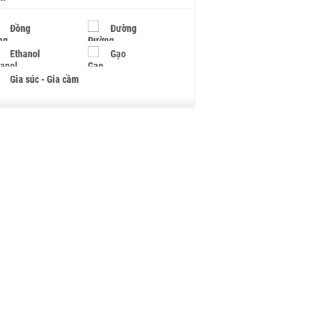
Đồng
Đường
Ethanol
Gạo
Gia súc - Gia cầm
Giấy
Gỗ
Hạt điều
Hồ tiêu - Hạt tiêu
Khí đốt
Kim loại khác
Mắc ca
Muối
Ngũ cốc
Nhựa - Hạt nhựa
Palladium
Phân bón