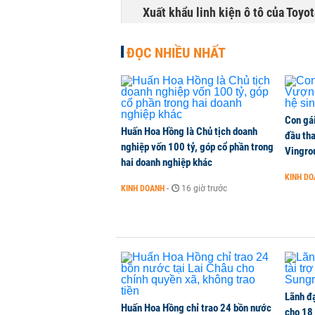
Xuất khẩu linh kiện ô tô của Toyo
KINH DOANH
-
1 phút trước
ĐỌC NHIỀU NHẤT
Con gá
Huấn Hoa Hồng là Chủ tịch doanh
đầu tha
nghiệp vốn 100 tỷ, góp cổ phần trong
Vingro
hai doanh nghiệp khác
KINH D
KINH DOANH
-
16 giờ trước
Lãnh đạ
Huấn Hoa Hồng chỉ trao 24 bồn nước
cho 18