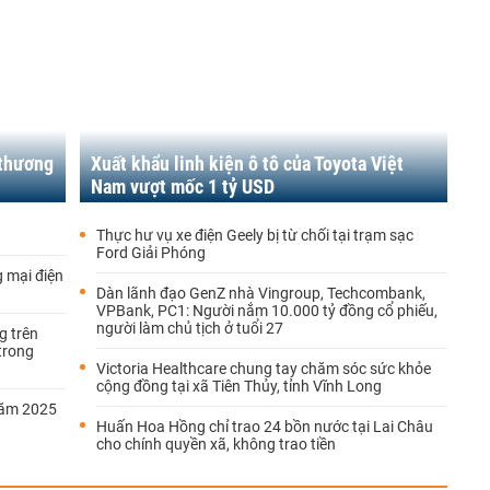
 thương
Xuất khẩu linh kiện ô tô của Toyota Việt
Nam vượt mốc 1 tỷ USD
Thực hư vụ xe điện Geely bị từ chối tại trạm sạc
Ford Giải Phóng
g mại điện
Dàn lãnh đạo GenZ nhà Vingroup, Techcombank,
VPBank, PC1: Người nắm 10.000 tỷ đồng cổ phiếu,
người làm chủ tịch ở tuổi 27
g trên
trong
Victoria Healthcare chung tay chăm sóc sức khỏe
cộng đồng tại xã Tiên Thủy, tỉnh Vĩnh Long
năm 2025
Huấn Hoa Hồng chỉ trao 24 bồn nước tại Lai Châu
cho chính quyền xã, không trao tiền