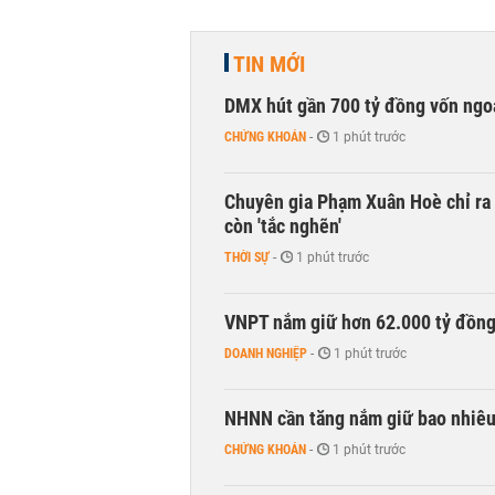
TIN MỚI
DMX hút gần 700 tỷ đồng vốn ngoạ
CHỨNG KHOÁN
-
1 phút trước
Chuyên gia Phạm Xuân Hoè chỉ ra 
còn 'tắc nghẽn'
THỜI SỰ
-
1 phút trước
VNPT nắm giữ hơn 62.000 tỷ đồn
DOANH NGHIỆP
-
1 phút trước
NHNN cần tăng nắm giữ bao nhiêu
CHỨNG KHOÁN
-
1 phút trước