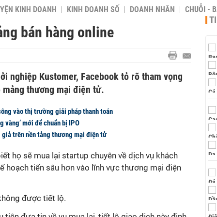
YỆN KINH DOANH
KINH DOANH SỐ
DOANH NHÂN
CHUỖI - 
T
ng bán hàng online
khởi nghiệp Kustomer, Facebook tỏ rõ tham vọng
 mảng thương mại điện tử.
ông vào thị trường giải pháp thanh toán
ng vàng’ mới để chuẩn bị IPO
 giả trên nền tảng thương mại điện tử
iết họ sẽ mua lại startup chuyên về dịch vụ khách
ế hoạch tiến sâu hơn vào lĩnh vực thương mại điện
không được tiết lộ.
ầu tiên đưa tin về vụ mua lại, tiết lộ giao dịch này định