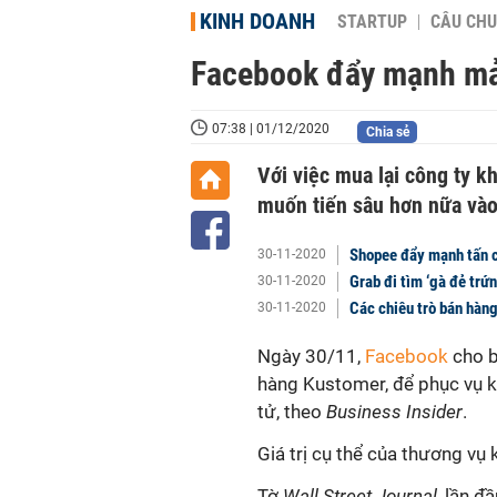
KINH DOANH
STARTUP
CÂU CHU
Facebook đẩy mạnh mả
07:38 | 01/12/2020
Chia sẻ
Với việc mua lại công ty 
muốn tiến sâu hơn nữa vào
Shopee đẩy mạnh tấn c
30-11-2020
Grab đi tìm ‘gà đẻ trứ
30-11-2020
Các chiêu trò bán hàng
30-11-2020
Ngày 30/11,
Facebook
cho b
hàng Kustomer, để phục vụ k
tử, theo
Business Insider
.
Giá trị cụ thể của thương vụ 
Tờ
Wall Street Journal
, lần đ