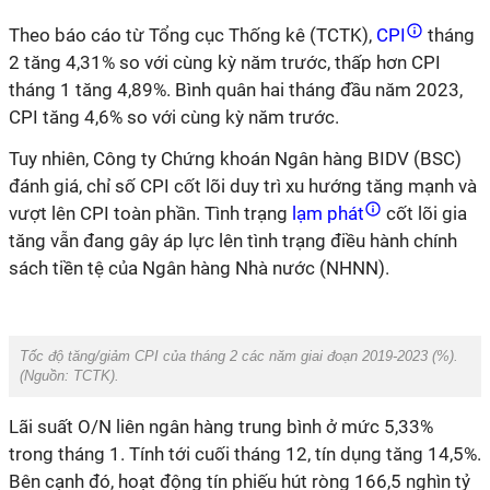
Theo báo cáo từ Tổng cục Thống kê (TCTK),
CPI
tháng
2 tăng 4,31% so với cùng kỳ năm trước, thấp hơn CPI
tháng 1 tăng 4,89%. Bình quân hai tháng đầu năm 2023,
CPI tăng 4,6% so với cùng kỳ năm trước.
Tuy nhiên, Công ty Chứng khoán Ngân hàng BIDV (BSC)
đánh giá, chỉ số CPI cốt lõi duy trì xu hướng tăng mạnh và
vượt lên CPI toàn phần. Tình trạng
lạm phát
cốt lõi gia
tăng vẫn đang gây áp lực lên tình trạng điều hành chính
sách tiền tệ của Ngân hàng Nhà nước (NHNN).
Tốc độ tăng/giảm CPI của tháng 2 các năm giai đoạn 2019-2023 (%).
(Nguồn:
TCTK
).
Lãi suất O/N liên ngân hàng trung bình ở mức 5,33%
trong tháng 1. Tính tới cuối tháng 12, tín dụng tăng 14,5%.
Bên cạnh đó, hoạt động tín phiếu hút ròng 166,5 nghìn tỷ