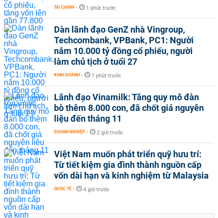
TÀI CHÍNH
-
1 phút trước
Dàn lãnh đạo GenZ nhà Vingroup,
Techcombank, VPBank, PC1: Người
nắm 10.000 tỷ đồng cổ phiếu, người
làm chủ tịch ở tuổi 27
KINH DOANH
-
1 phút trước
Lãnh đạo Vinamilk: Tăng quy mô đàn
bò thêm 8.000 con, đã chốt giá nguyên
liệu đến tháng 11
DOANH NGHIỆP
-
2 giờ trước
Việt Nam muốn phát triển quỹ hưu trí:
Từ tiết kiệm gia đình thành nguồn cấp
vốn dài hạn và kinh nghiệm từ Malaysia
QUỐC TẾ
-
4 giờ trước