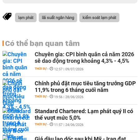
lạm phát
lãi suất ngân hàng
kiểm soát lạm phát
Có thể bạn quan tâm
Chuyên gia: CPI bình quân cả năm 2026
sẽ dao động trong khoảng 4,3% - 4,5%
THỜI SỰ
-
12:57 | 09/07/2026
Chính phủ đặt mục tiêu tăng trưởng GDP
11,9% trong 6 tháng cuối năm
THỜI SỰ
-
19:56 | 28/06/2026
Standard Chartered: Lạm phát quý II có
thể vượt mức 5,0%
THỜI SỰ
-
11:57 | 24/06/2026
Giá dầu lao dốc sau khi Mỹ - Iran đạt