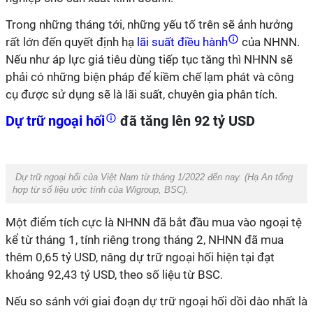
Trong những tháng tới, những yếu tố trên sẽ ảnh hưởng
rất lớn đến quyết định hạ
lãi suất điều hành
của NHNN.
Nếu như áp lực giá tiêu dùng tiếp tục tăng thì NHNN sẽ
phải có những biện pháp để kiềm chế lạm phát và công
cụ được sử dụng sẽ là lãi suất, chuyên gia phân tích.
Dự trữ ngoại hối
đã tăng lên 92 tỷ USD
Dự trữ ngoại hối của Việt Nam từ tháng 1/2022 đến nay. (
Hạ An
tổng
hợp từ số liệu ước tính của
Wigroup, BSC
).
Một điểm tích cực là NHNN đã bắt đầu mua vào ngoại tệ
kể từ tháng 1, tính riêng trong tháng 2, NHNN đã mua
thêm 0,65 tỷ USD, nâng dự trữ ngoại hối hiện tại đạt
khoảng 92,43 tỷ USD, theo số liệu từ BSC.
Nếu so sánh với giai đoạn dự trữ ngoại hối dồi dào nhất là