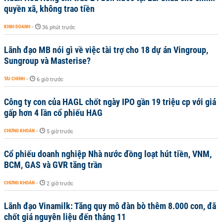
quyền xã, không trao tiền
KINH DOANH
-
36 phút trước
Lãnh đạo MB nói gì về việc tài trợ cho 18 dự án Vingroup,
Sungroup và Masterise?
TÀI CHÍNH
-
6 giờ trước
Công ty con của HAGL chốt ngày IPO gần 19 triệu cp với giá
gấp hơn 4 lần cổ phiếu HAG
CHỨNG KHOÁN
-
5 giờ trước
Cổ phiếu doanh nghiệp Nhà nước đồng loạt hút tiền, VNM,
BCM, GAS và GVR tăng trần
CHỨNG KHOÁN
-
2 giờ trước
Lãnh đạo Vinamilk: Tăng quy mô đàn bò thêm 8.000 con, đã
chốt giá nguyên liệu đến tháng 11