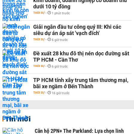
kinh doanh, doanh nghiệp có doanh thu
dưới 10 tỷ đồng
THỜI SỰ
-
1 phút trước
Giải ngân đầu tư công quý III: Khi các
siêu dự án áp sát 'vạch đích'
THỜI SỰ
-
6 giờ trước
Đề xuất 28 khu đô thị nén dọc đường sắt
TP HCM - Cần Thơ
THỜI SỰ
-
6 giờ trước
TP HCM tính xây trung tâm thương mại,
bãi xe ngầm ở Bến Thành
THỜI SỰ
-
16 giờ trước
Tin mới
Căn hộ 2PN+ The Parkland: Lựa chọn linh