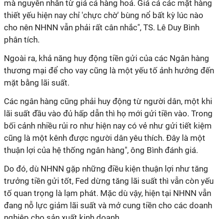
mà nguyên nhân từ giá cả hàng hoá. Giá cả các mặt hàng
thiết yếu hiện nay chỉ 'chực chờ' bùng nổ bất kỳ lúc nào
cho nên NHNN vẫn phải rất cân nhắc", TS. Lê Duy Bình
phân tích.
Ngoài ra, khả năng huy động tiền gửi của các Ngân hàng
thương mại để cho vay cũng là một yếu tố ảnh hưởng đến
mặt bằng lãi suất.
Các ngân hàng cũng phải huy động từ người dân, một khi
lãi suất đầu vào đủ hấp dẫn thì họ mới gửi tiền vào. Trong
bối cảnh nhiều rủi ro như hiện nay có vẻ như gửi tiết kiệm
cũng là một kênh được người dân yêu thích. Đây là một
thuận lợi của hệ thống ngân hàng", ông Bình đánh giá.
Do đó, dù NHNN gặp những điều kiện thuận lợi như tăng
trưởng tiền gửi tốt, Fed dừng tăng lãi suất thì vẫn còn yếu
tố quan trọng là lạm phát. Mặc dù vậy, hiện tại NHNN vẫn
đang nỗ lực giảm lãi suất và mở cung tiền cho các doanh
nghiệp cho sản xuất kinh doanh.