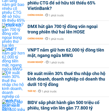
phiếu CTG để sở hữu tối thiểu 65%
VietinBank?
CHỨNG KHOÁN
-
1 phút trước
DMX hút gần 700 tỷ đồng vốn ngoại
trong phiên thứ hai lên HOSE
CHỨNG KHOÁN
-
1 phút trước
VNPT nắm giữ hơn 62.000 tỷ đồng tiền
mặt, ngang ngửa MWG
DOANH NGHIỆP
-
1 phút trước
Đề xuất miễn 30% thuế thu nhập cho hộ
kinh doanh, doanh nghiệp có doanh thu
dưới 10 tỷ đồng
THỜI SỰ
-
1 phút trước
BIDV sắp phát hành gần 500 triệu cổ
phiếu, tăng vốn lên gần 77.800 tỷ