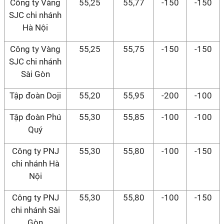
Công ty Vàng
55,25
55,77
-150
-150
SJC chi nhánh
Hà Nội
Công ty Vàng
55,25
55,75
-150
-150
SJC chi nhánh
Sài Gòn
Tập đoàn Doji
55,20
55,95
-200
-100
Tập đoàn Phú
55,30
55,85
-100
-100
Quý
Công ty PNJ
55,30
55,80
-100
-150
chi nhánh Hà
Nội
Công ty PNJ
55,30
55,80
-100
-150
chi nhánh Sài
Gòn