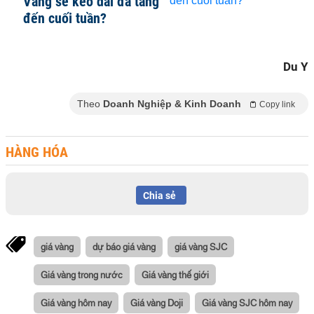
Vàng sẽ kéo dài đà tăng
đến cuối tuần?
Du Y
Theo
Doanh Nghiệp & Kinh Doanh
Copy link
HÀNG HÓA
Chia sẻ
giá vàng
dự báo giá vàng
giá vàng SJC
Giá vàng trong nước
Giá vàng thế giới
Giá vàng hôm nay
Giá vàng Doji
Giá vàng SJC hôm nay