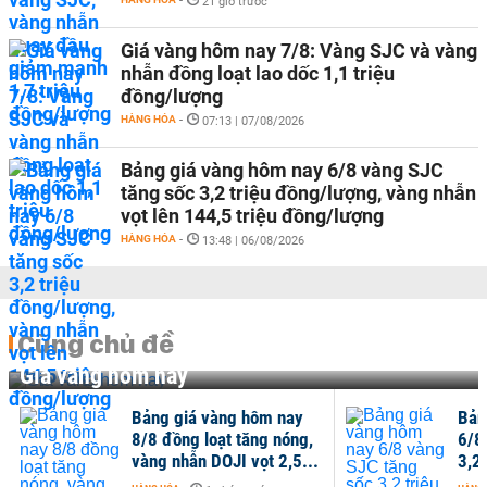
-
21 giờ trước
Giá vàng hôm nay 7/8: Vàng SJC và vàng
nhẫn đồng loạt lao dốc 1,1 triệu
đồng/lượng
HÀNG HÓA
-
07:13 | 07/08/2026
Bảng giá vàng hôm nay 6/8 vàng SJC
tăng sốc 3,2 triệu đồng/lượng, vàng nhẫn
vọt lên 144,5 triệu đồng/lượng
HÀNG HÓA
-
13:48 | 06/08/2026
Cùng chủ đề
Giá vàng hôm nay
Bảng giá vàng hôm nay
Bản
8/8 đồng loạt tăng nóng,
6/8
vàng nhẫn DOJI vọt 2,5...
3,2 