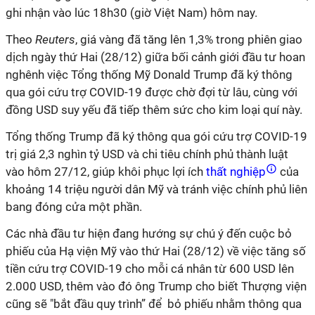
ghi nhận vào lúc 18h30 (giờ Việt Nam) hôm nay.
Theo
Reuters
, giá vàng đã tăng lên 1,3% trong phiên giao
dịch ngày thứ Hai (28/12) giữa bối cảnh giới đầu tư hoan
nghênh việc Tổng thống Mỹ Donald Trump đã ký thông
qua gói cứu trợ COVID-19 được chờ đợi từ lâu, cùng với
đồng USD suy yếu
đã tiếp thêm sức cho kim loại quí này
.
Tổng thống Trump đã ký thông qua gói cứu trợ COVID-19
trị giá 2,3 nghìn tỷ USD và chi tiêu chính phủ thành luật
vào hôm 27/12, giúp khôi phục lợi ích
thất nghiệp
của
khoảng 14 triệu người dân Mỹ và tránh việc chính phủ liên
bang đóng cửa một phần.
Các nhà đầu tư hiện đang hướng sự chú ý đến cuộc bỏ
phiếu của Hạ viện Mỹ vào thứ Hai (28/12) về việc tăng số
tiền cứu trợ COVID-19 cho mỗi cá nhân từ 600 USD lên
2.000 USD, th
êm vào đó ông Trump cho biết Thượng viện
cũng sẽ "bắt đầu quy trình” để bỏ phiếu nhằm thông qua