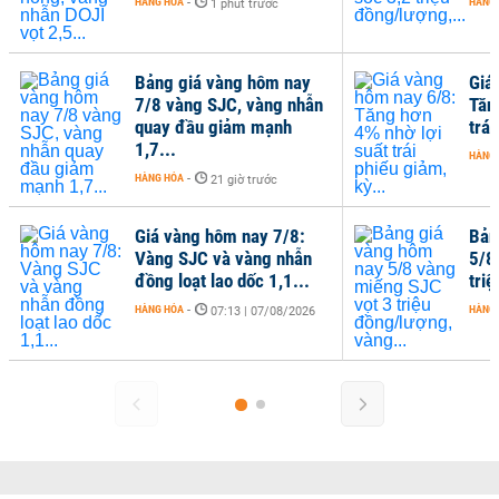
HÀNG HÓA
-
HÀNG
1 phút trước
Bảng giá vàng hôm nay
Giá
7/8 vàng SJC, vàng nhẫn
Tăn
quay đầu giảm mạnh
trái
1,7...
HÀNG
HÀNG HÓA
-
21 giờ trước
Giá vàng hôm nay 7/8:
Bản
Vàng SJC và vàng nhẫn
5/8
đồng loạt lao dốc 1,1...
tri
HÀNG HÓA
-
HÀNG
07:13 | 07/08/2026