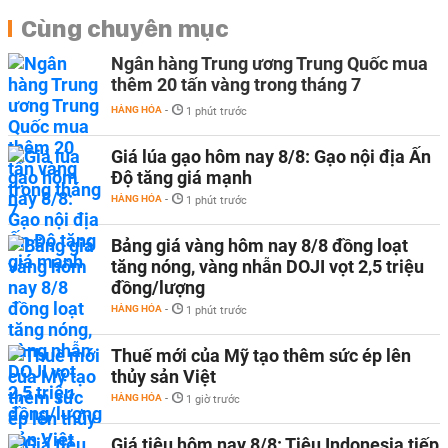
Cùng chuyên mục
Ngân hàng Trung ương Trung Quốc mua
thêm 20 tấn vàng trong tháng 7
HÀNG HÓA
-
1 phút trước
Giá lúa gạo hôm nay 8/8: Gạo nội địa Ấn
Độ tăng giá mạnh
HÀNG HÓA
-
1 phút trước
Bảng giá vàng hôm nay 8/8 đồng loạt
tăng nóng, vàng nhẫn DOJI vọt 2,5 triệu
đồng/lượng
HÀNG HÓA
-
1 phút trước
Thuế mới của Mỹ tạo thêm sức ép lên
thủy sản Việt
HÀNG HÓA
-
1 giờ trước
Giá tiêu hôm nay 8/8: Tiêu Indonesia tiếp