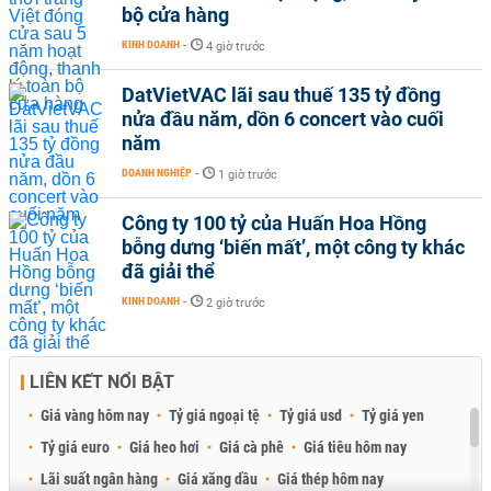
bộ cửa hàng
KINH DOANH
-
4 giờ trước
DatVietVAC lãi sau thuế 135 tỷ đồng
nửa đầu năm, dồn 6 concert vào cuối
năm
DOANH NGHIỆP
-
1 giờ trước
Công ty 100 tỷ của Huấn Hoa Hồng
bỗng dưng ‘biến mất’, một công ty khác
đã giải thể
KINH DOANH
-
2 giờ trước
LIÊN KẾT NỔI BẬT
Giá vàng hôm nay
Tỷ giá ngoại tệ
Tỷ giá usd
Tỷ giá yen
Tỷ giá euro
Giá heo hơi
Giá cà phê
Giá tiêu hôm nay
Lãi suất ngân hàng
Giá xăng dầu
Giá thép hôm nay