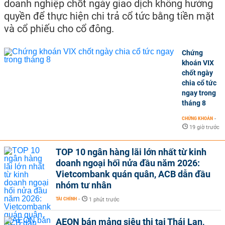
doanh nghiệp chốt ngày giao dịch không hưởng
quyền để thực hiện chi trả cổ tức bằng tiền mặt
và cổ phiếu cho cổ đông.
Chứng
khoán VIX
chốt ngày
chia cổ tức
ngay trong
tháng 8
CHỨNG KHOÁN
-
19 giờ trước
TOP 10 ngân hàng lãi lớn nhất từ kinh
doanh ngoại hối nửa đầu năm 2026:
Vietcombank quán quân, ACB dẫn đầu
nhóm tư nhân
TÀI CHÍNH
-
1 phút trước
AEON bán mảng siêu thị tại Thái Lan,