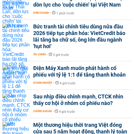
dồn lực cho ‘cuộc chiến’ tại Việt Nam
KINH DOANH
-
1 phút trước
Bức tranh tài chính tiêu dùng nửa đầu
2026 tiếp tục phân hóa: VietCredit báo
lãi tăng ba chữ số, ông lớn đầu ngành
'hụt hơi'
TÀI CHÍNH
-
3 giờ trước
Điện Máy Xanh muốn phát hành cổ
phiếu với tỷ lệ 1:1 để tăng thanh khoản
DOANH NGHIỆP
-
4 giờ trước
Sau nhịp điều chỉnh mạnh, CTCK nhìn
thấy cơ hội ở nhóm cổ phiếu nào?
CHỨNG KHOÁN
-
4 giờ trước
Một thương hiệu thời trang Việt đóng
cửa sau 5 năm hoạt động, thanh lý toàn