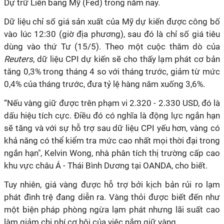
Dự trữ Liên bang Mỹ (Fed) trong năm nay.
Dữ liệu chỉ số giá sản xuất của Mỹ dự kiến ​​​​được công bố
vào lúc 12:30 (giờ địa phương), sau đó là chỉ số giá tiêu
dùng vào thứ Tư (15/5). Theo một cuộc thăm dò của
Reuters
, dữ liệu CPI dự kiến ​​​​sẽ cho thấy lạm phát cơ bản
tăng 0,3% trong tháng 4 so với tháng trước, giảm từ mức
0,4% của tháng trước, đưa tỷ lệ hàng năm xuống 3,6%.
“Nếu vàng giữ được trên phạm vi 2.320 - 2.330 USD, đó là
dấu hiệu tích cực. Điều đó có nghĩa là động lực ngắn hạn
sẽ tăng và với sự hỗ trợ sau dữ liệu CPI yếu hơn, vàng có
khả năng có thể kiểm tra mức cao nhất mọi thời đại trong
ngắn hạn", Kelvin Wong, nhà phân tích thị trường cấp cao
khu vực châu Á - Thái Bình Dương tại OANDA, cho biết.
Tuy nhiên, giá vàng được hỗ trợ bởi kịch bản rủi ro lạm
phát đình trệ đang diễn ra. Vàng thỏi được biết đến như
một biện pháp phòng ngừa lạm phát nhưng lãi suất cao
làm giảm chi phí cơ hội của việc nắm giữ vàng.