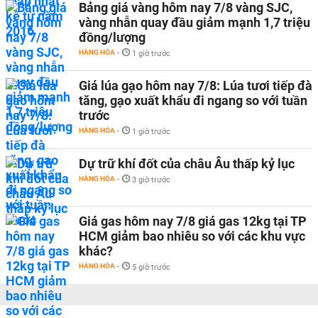
Bảng giá vàng hôm nay 7/8 vàng SJC,
vàng nhẫn quay đầu giảm mạnh 1,7 triệu
đồng/lượng
HÀNG HÓA
-
1 giờ trước
Giá lúa gạo hôm nay 7/8: Lúa tươi tiếp đà
tăng, gạo xuất khẩu đi ngang so với tuần
trước
HÀNG HÓA
-
1 giờ trước
Dự trữ khí đốt của châu Âu thấp kỷ lục
HÀNG HÓA
-
3 giờ trước
Giá gas hôm nay 7/8 giá gas 12kg tại TP
HCM giảm bao nhiêu so với các khu vực
khác?
HÀNG HÓA
-
5 giờ trước