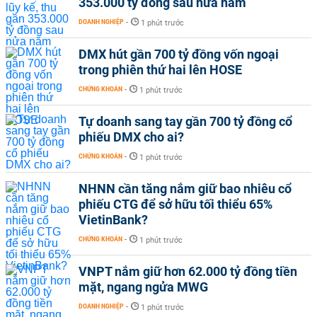
353.000 tỷ đồng sau nửa năm
DOANH NGHIỆP
-
1 phút trước
DMX hút gần 700 tỷ đồng vốn ngoại
trong phiên thứ hai lên HOSE
CHỨNG KHOÁN
-
1 phút trước
Tự doanh sang tay gần 700 tỷ đồng cổ
phiếu DMX cho ai?
CHỨNG KHOÁN
-
1 phút trước
NHNN cần tăng nắm giữ bao nhiêu cổ
phiếu CTG để sở hữu tối thiểu 65%
VietinBank?
CHỨNG KHOÁN
-
1 phút trước
VNPT nắm giữ hơn 62.000 tỷ đồng tiền
mặt, ngang ngửa MWG
DOANH NGHIỆP
-
1 phút trước