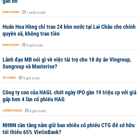
gắn bó
KINH DOANH
-
1 phút trước
Huấn Hoa Hồng chỉ trao 24 bồn nước tại Lai Châu cho chính
quyền xã, không trao tiền
KINH DOANH
-
3 giờ trước
Lãnh đạo MB nói gì về việc tài trợ cho 18 dự án Vingroup,
Sungroup và Masterise?
TÀI CHÍNH
-
9 giờ trước
Công ty con của HAGL chốt ngày IPO gần 19 triệu cp với giá
gấp hơn 4 lần cổ phiếu HAG
CHỨNG KHOÁN
-
8 giờ trước
NHNN cần tăng nắm giữ bao nhiêu cổ phiếu CTG để sở hữu
tối thiểu 65% VietinBank?