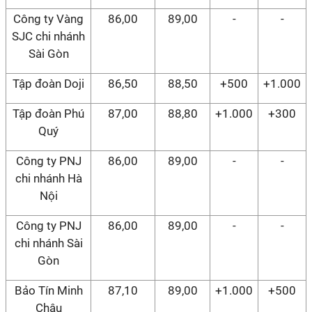
Công ty Vàng
86,00
89,00
-
-
SJC chi nhánh
Sài Gòn
Tập đoàn Doji
86,50
88,50
+500
+1.000
Tập đoàn Phú
87,00
88,80
+1.000
+300
Quý
Công ty PNJ
86,00
89,00
-
-
chi nhánh Hà
Nội
Công ty PNJ
86,00
89,00
-
-
chi nhánh Sài
Gòn
Bảo Tín Minh
87,10
89,00
+1.000
+500
Châu