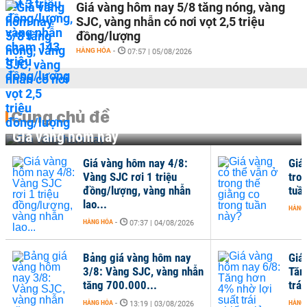
Giá vàng hôm nay 5/8 tăng nóng, vàng
SJC, vàng nhẫn có nơi vọt 2,5 triệu
đồng/lượng
HÀNG HÓA
-
07:57 | 05/08/2026
Cùng chủ đề
Giá vàng hôm nay
Giá vàng hôm nay 4/8:
Giá
Vàng SJC rơi 1 triệu
tro
đồng/lượng, vàng nhẫn
tuầ
lao...
HÀNG
HÀNG HÓA
-
07:37 | 04/08/2026
Bảng giá vàng hôm nay
Giá
3/8: Vàng SJC, vàng nhẫn
Tăn
tăng 700.000...
trái
HÀNG HÓA
-
HÀNG
13:19 | 03/08/2026