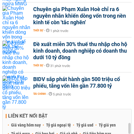
Chuyên gia Phạm Xuân Hoè chỉ ra 6
nguyên nhân khiến dòng vốn trong nền
kinh tế còn 'tắc nghẽn'
THỜI SỰ
-
1 phút trước
Đề xuất miễn 30% thuế thu nhập cho hộ
kinh doanh, doanh nghiệp có doanh thu
dưới 10 tỷ đồng
THỜI SỰ
-
31 phút trước
BIDV sắp phát hành gần 500 triệu cổ
phiếu, tăng vốn lên gần 77.800 tỷ
TÀI CHÍNH
-
5 phút trước
LIÊN KẾT NỔI BẬT
Giá vàng hôm nay
Tỷ giá ngoại tệ
Tỷ giá usd
Tỷ giá yen
Tỷ giá euro
Giá heo hơi
Giá cà phê
Giá tiêu hôm nay