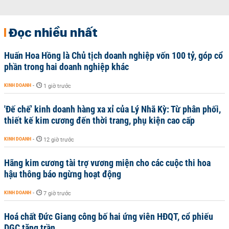
Đọc nhiều nhất
Huấn Hoa Hồng là Chủ tịch doanh nghiệp vốn 100 tỷ, góp cổ
phần trong hai doanh nghiệp khác
KINH DOANH
-
1 giờ trước
'Đế chế’ kinh doanh hàng xa xỉ của Lý Nhã Kỳ: Từ phân phối,
thiết kế kim cương đến thời trang, phụ kiện cao cấp
KINH DOANH
-
12 giờ trước
Hãng kim cương tài trợ vương miện cho các cuộc thi hoa
hậu thông báo ngừng hoạt động
KINH DOANH
-
7 giờ trước
Hoá chất Đức Giang công bố hai ứng viên HĐQT, cổ phiếu
DGC tăng trần