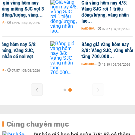
iá vàng hôm nay
Giá vàng hôm nay 4/8:
ng miếng SJC vọt 3
Vàng SJC rơi 1 triệu
đồng/lượng, vàng...
đồng/lượng, vàng nhẫn
lao...
-
13:26 | 05/08/2026
HÀNG HÓA
-
07:37 | 04/08/2026
ng hôm nay 5/8
Bảng giá vàng hôm nay
óng, vàng SJC,
3/8: Vàng SJC, vàng nhẫn
hẫn có nơi vọt
tăng 700.000...
HÀNG HÓA
-
13:19 | 03/08/2026
-
07:57 | 05/08/2026
Cùng chuyên mục
Dự báo giá heo hơi ngày 7/8: Sẽ có thêm