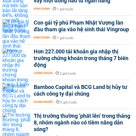
vay một đồng nào từ ngân hàng
KINH DOANH
-
1 giờ trước
Con gái tỷ phú Phạm Nhật Vượng lần
đầu tham gia vào hệ sinh thái Vingroup
KINH DOANH
-
1 giờ trước
Hơn 227.000 tài khoản gia nhập thị
trường chứng khoán trong tháng 7 biến
động
CHỨNG KHOÁN
-
2 giờ trước
Bamboo Capital và BCG Land bị hủy tư
cách công ty đại chúng
DOANH NGHIỆP
-
3 giờ trước
Thị trường thường ‘phất lên’ trong tháng
8, nhóm ngành nào có tiềm năng dẫn
sóng?