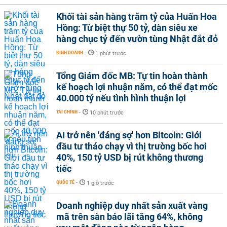
Khối tài sản hàng trăm tỷ của Huấn Hoa
Hồng: Từ biệt thự 50 tỷ, dàn siêu xe
hàng chục tỷ đến vườn tùng Nhật đắt đỏ
KINH DOANH
-
1 phút trước
Tổng Giám đốc MB: Tự tin hoàn thành
kế hoạch lợi nhuận năm, có thể đạt mốc
40.000 tỷ nếu tình hình thuận lợi
TÀI CHÍNH
-
10 phút trước
AI trở nên 'đáng sợ' hơn Bitcoin: Giới
đầu tư tháo chạy vì thị trường bốc hơi
40%, 150 tỷ USD bị rút không thương
tiếc
QUỐC TẾ
-
1 giờ trước
Doanh nghiệp duy nhất sản xuất vàng
mã trên sàn báo lãi tăng 64%, không