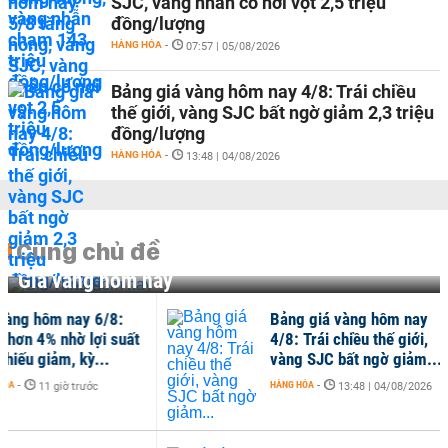
SJC, vàng nhẫn có nơi vọt 2,5 triệu
đồng/lượng
HÀNG HÓA
-
07:57 | 05/08/2026
Bảng giá vàng hôm nay 4/8: Trái chiều
thế giới, vàng SJC bất ngờ giảm 2,3 triệu
đồng/lượng
HÀNG HÓA
-
13:48 | 04/08/2026
Cùng chủ đề
Giá vàng hôm nay
ng hôm nay 6/8:
Bảng giá vàng hôm nay
ơn 4% nhờ lợi suất
4/8: Trái chiều thế giới,
iếu giảm, kỳ...
vàng SJC bất ngờ giảm...
-
HÀNG HÓA
-
11 giờ trước
13:48 | 04/08/2026