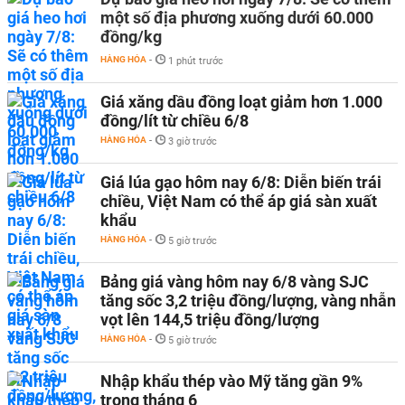
một số địa phương xuống dưới 60.000
đồng/kg
HÀNG HÓA
-
1 phút trước
Giá xăng dầu đồng loạt giảm hơn 1.000
đồng/lít từ chiều 6/8
HÀNG HÓA
-
3 giờ trước
Giá lúa gạo hôm nay 6/8: Diễn biến trái
chiều, Việt Nam có thể áp giá sàn xuất
khẩu
HÀNG HÓA
-
5 giờ trước
Bảng giá vàng hôm nay 6/8 vàng SJC
tăng sốc 3,2 triệu đồng/lượng, vàng nhẫn
vọt lên 144,5 triệu đồng/lượng
HÀNG HÓA
-
5 giờ trước
Nhập khẩu thép vào Mỹ tăng gần 9%
trong tháng 6