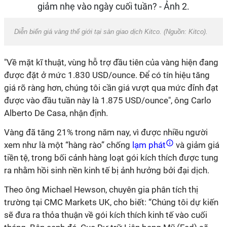
Diễn biến giá vàng thế giới tại sàn giao dịch Kitco. (Nguồn: Kitco).
"Về mặt k
ĩ thuật, vùng hỗ trợ đầu tiên của vàng hiện đang
được đặt ở mức 1.830 USD/ounce. Để có tín hiệu tăng
giá rõ ràng hơn, chúng tôi cần giá vượt qua mức đỉnh đạt
được vào đầu tuần này là 1.875 USD/ounce", ông Carlo
Alberto De Casa, nhận định.
Vàng đã tăng 21% trong năm nay, vì được nhiều người
xem như là một “hàng rào” chống
lạm phát
và giảm giá
tiền tệ, trong bối cảnh hàng loạt gói kích thích được tung
ra nhằm hồi sinh nền kinh tế bị ảnh hưởng bởi đại dịch.
Theo ông Michael Hewson, chuyên gia phân tích thị
trường tại CMC Markets UK, cho biết: “Chúng tôi dự kiến
sẽ đưa ra thỏa thuận về gói kích thích kinh tế vào cuối