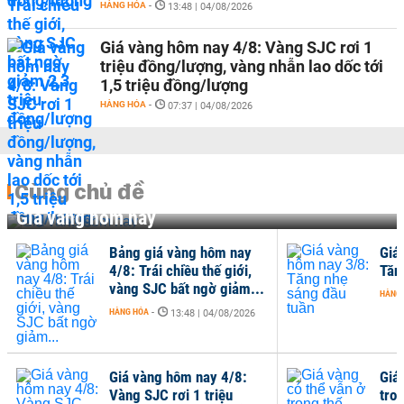
HÀNG HÓA
-
13:48 | 04/08/2026
Giá vàng hôm nay 4/8: Vàng SJC rơi 1
triệu đồng/lượng, vàng nhẫn lao dốc tới
1,5 triệu đồng/lượng
HÀNG HÓA
-
07:37 | 04/08/2026
Cùng chủ đề
Giá vàng hôm nay
Bảng giá vàng hôm nay
Giá
4/8: Trái chiều thế giới,
Tăn
vàng SJC bất ngờ giảm...
HÀNG
HÀNG HÓA
-
13:48 | 04/08/2026
Giá vàng hôm nay 4/8:
Giá
Vàng SJC rơi 1 triệu
tro