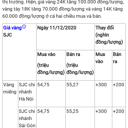
thị trường. Hiện, giá vàng 24K tăng 100.000 đồng/lượng,
vàng tây 18K tăng 70.000 đồng/lượng và vàng 14K tăng
60.000 đồng/lượng ở cả hai chiều mua và bán.
Giá vàng
Ngày 11/12/2020
Thay đổi
SJC
(nghìn
đồng/lượng)
Mua vào
Bán ra
Mua
Bán
vào
ra
(triệu
(triệu
đồng/lượng)
đồng/lượng)
Vàng
SJC chi
54,75
55,27
+300
+200
miếng
nhánh
Hà Nội
SJC chi
54,75
55,25
+300
+200
nhánh
Sài Gòn