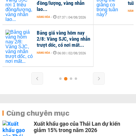
đồng/lượng, vàng nhẫn
tuầ
lao...
HÀNG
HÀNG HÓA
-
07:37 | 04/08/2026
Bảng giá vàng hôm nay
2/8: Vàng SJC, vàng nhẫn
trượt dốc, có nơi mất...
HÀNG HÓA
-
06:00 | 02/08/2026
Cùng chuyên mục
Xuất khẩu gạo của Thái Lan dự kiến
giảm 15% trong năm 2026