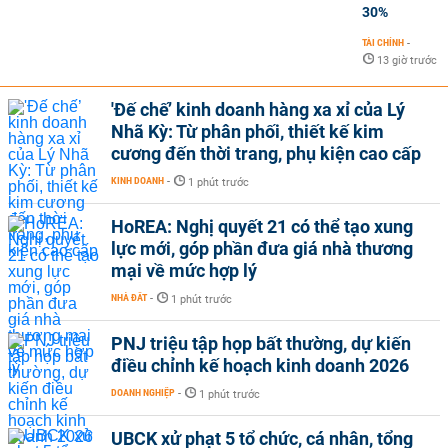
30%
TÀI CHÍNH
-
13 giờ trước
'Đế chế’ kinh doanh hàng xa xỉ của Lý
Nhã Kỳ: Từ phân phối, thiết kế kim
cương đến thời trang, phụ kiện cao cấp
KINH DOANH
-
1 phút trước
HoREA: Nghị quyết 21 có thể tạo xung
lực mới, góp phần đưa giá nhà thương
mại về mức hợp lý
NHÀ ĐẤT
-
1 phút trước
PNJ triệu tập họp bất thường, dự kiến
điều chỉnh kế hoạch kinh doanh 2026
DOANH NGHIỆP
-
1 phút trước
UBCK xử phạt 5 tổ chức, cá nhân, tổng