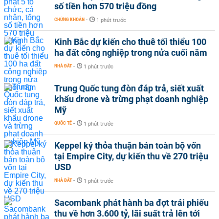
số tiền hơn 570 triệu đồng
CHỨNG KHOÁN
-
1 phút trước
Kinh Bắc dự kiến cho thuê tối thiểu 100
ha đất công nghiệp trong nửa cuối năm
NHÀ ĐẤT
-
1 phút trước
Trung Quốc tung đòn đáp trả, siết xuất
khẩu drone và trừng phạt doanh nghiệp
Mỹ
QUỐC TẾ
-
1 phút trước
Keppel ký thỏa thuận bán toàn bộ vốn
tại Empire City, dự kiến thu về 270 triệu
USD
NHÀ ĐẤT
-
1 phút trước
Sacombank phát hành ba đợt trái phiếu
thu về hơn 3.600 tỷ, lãi suất trả lên tới