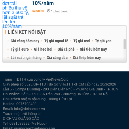
10%/năm
TÀI CHÍNH
-
1 phút trước
LIÊN KẾT NỔI BẬT
Giá vàng hôm nay
Tỷ giá ngoại tệ
Tỷ giá usd
Tỷ giá yen
Tỷ giá euro
Giá heo hơi
Giá cà phê
Giá tiêu hôm nay
Lãi suất ngân hàng
Giá xăng dầu
Giá thép hôm nay
Giá sầu riêng
Giá thịt heo
Giá gạo
Giá cao su
Best Retail Brokers
Diễn đàn đầu tư Việt Nam 2026
Trang TTĐTTH của công ty VietNewsCorp
Giấy phép số 3323/GP-TTĐT do Sở VH&TT TP.HCM cấp ngày 20/3/2026
Lầu 5 - Compa Building - 293 Điện Biên Phủ - Phường Gia Định - TP.HCM
Chi nhánh:
Số 5 - Khu 38A Trần Phú - Phường Ba Đình - TP. Hà Nội
Chịu trách nhiệm nội dung:
Hoàng Hữu Lợi
Hotline:
0975798489
Email:
info@vietnambiz.vn
Trách nhiệm về thông tin
DỊCH VỤ QUẢNG CÁO
Tel:
0931589222 (Ms Ngọc)
Email:
quangcao@vietnambiz.vn