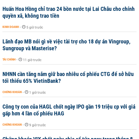
Huấn Hoa Hồng chỉ trao 24 bồn nước tại Lai Châu cho chính
quyền xã, không trao tiền
KINH DOANH
-
5 giờ trước
Lãnh đạo MB nói gì về việc tài trợ cho 18 dự án Vingroup,
Sungroup và Masterise?
TÀI CHÍNH
-
11 giờ trước
NHNN cần tăng nắm giữ bao nhiêu cổ phiếu CTG để sở hữu
tối thiểu 65% VietinBank?
CHỨNG KHOÁN
-
1 giờ trước
Công ty con của HAGL chốt ngày IPO gần 19 triệu cp với giá
gấp hơn 4 lần cổ phiếu HAG
CHỨNG KHOÁN
-
9 giờ trước