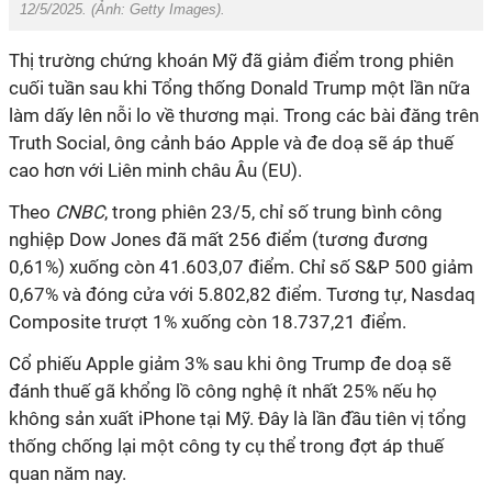
12/5/2025. (Ảnh:
Getty Images
).
Thị
trường chứng khoán Mỹ đã giảm điểm trong phiên
cuối tuần sau khi Tổng thống Donald Trump một lần nữa
làm dấy lên nỗi lo về thương mại. Trong các bài đăng trên
Truth Social, ông cảnh báo Apple và đe doạ sẽ áp thuế
cao hơn với Liên minh châu Âu (EU).
Theo
CNBC
, trong phiên 23/5, chỉ số trung bình công
nghiệp Dow Jones đã mất 256 điểm (tương đương
0,61%) xuống còn 41.603,07 điểm. Chỉ số S&P 500 giảm
0,67% và đóng cửa với 5.802,82 điểm. Tương tự, Nasdaq
Composite trượt 1% xuống còn 18.737,21 điểm.
Cổ
phiếu Apple giảm 3% sau khi ông Trump đe doạ sẽ
đánh thuế gã khổng lồ công nghệ ít nhất 25% nếu họ
không sản xuất iPhone tại Mỹ. Đây là lần đầu tiên vị tổng
thống chống lại một công ty cụ thể trong đợt áp thuế
quan năm nay.