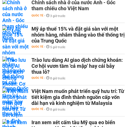
Chính sách nhà ở của nước Anh - Góc
tham chiếu cho Việt Nam
QUỐC TẾ
-
3 giờ trước
Mỹ áp thuế 15% và đặt giá sàn với một
nhóm hàng, nhắm thẳng vào thế thống trị
của Trung Quốc
QUỐC TẾ
-
5 giờ trước
Trào lưu dùng AI giao dịch chứng khoán:
Cơ hội vươn tầm 'cá mập' hay cái bẫy
thua lỗ?
QUỐC TẾ
-
8 giờ trước
Việt Nam muốn phát triển quỹ hưu trí: Từ
tiết kiệm gia đình thành nguồn cấp vốn
dài hạn và kinh nghiệm từ Malaysia
QUỐC TẾ
-
8 giờ trước
Iran xem xét cấm tàu Mỹ qua eo biển