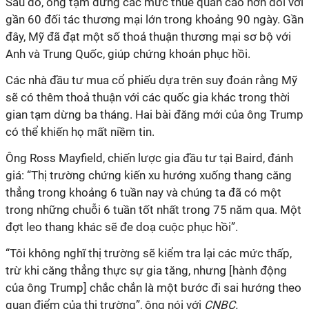
Sau đó, ông tạm dừng các mức thuế quan cao hơn đối với
gần 60 đối tác thương mại lớn trong khoảng 90 ngày. Gần
đây, Mỹ đã đạt một số thoả thuận thương mại sơ bộ với
Anh và Trung Quốc, giúp chứng khoán phục hồi.
Các nhà đầu tư mua cổ phiếu dựa trên suy đoán rằng Mỹ
sẽ có thêm thoả thuận với các quốc gia khác trong thời
gian tạm dừng ba tháng. Hai bài đăng mới của ông Trump
có thể khiến họ mất niềm tin.
Ông Ross Mayfield, chiến lược gia đầu tư tại Baird, đánh
giá: “Thị trường chứng kiến xu hướng xuống thang căng
thẳng trong khoảng 6 tuần nay và chúng ta đã có một
trong những chuỗi 6 tuần tốt nhất trong 75 năm qua. Một
đợt leo thang khác sẽ đe doạ cuộc phục hồi”.
“Tôi không nghĩ thị trường sẽ kiểm tra lại các mức thấp,
trừ khi căng thẳng thực sự gia tăng, nhưng [hành động
của ông Trump] chắc chắn là một bước đi sai hướng theo
quan điểm của thị trường”, ông nói với
CNBC.