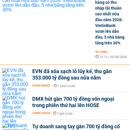
hàng có thu
nhập lãi thuần
cao nhất nửa
đầu năm 2026:
VietinBank
vươn lên dẫn
đầu, 5 nhà băng
tăng trên 30%
TÀI CHÍNH
-
15:12 | 05/08/2026
EVN đã xóa sạch lỗ lũy kế, thu gần
353.000 tỷ đồng sau nửa năm
DOANH NGHIỆP
-
1 phút trước
DMX hút gần 700 tỷ đồng vốn ngoại
trong phiên thứ hai lên HOSE
CHỨNG KHOÁN
-
1 giờ trước
Tự doanh sang tay gần 700 tỷ đồng cổ