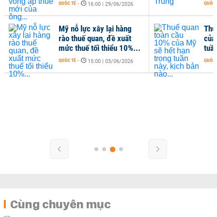
QUỐC TẾ
-
QUỐC 
16:00 | 29/06/2026
Mỹ nỗ lực xây lại hàng
Thu
rào thuế quan, đề xuất
của
mức thuế tối thiểu 10%...
tuần
QUỐC TẾ
-
QUỐC 
15:00 | 03/06/2026
Cùng chuyên mục