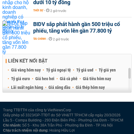
dưới 10 tỷ đồng
THỜI SỰ
-
2 giờ trước
BIDV sắp phát hành gần 500 triệu cổ
phiếu, tăng vốn lên gần 77.800 tỷ
TÀI CHÍNH
-
2 giờ trước
LIÊN KẾT NỔI BẬT
Giá vàng hôm nay
Tỷ giá ngoại tệ
Tỷ giá usd
Tỷ giá yen
Tỷ giá euro
Giá heo hơi
Giá cà phê
Giá tiêu hôm nay
Lãi suất ngân hàng
Giá xăng dầu
Giá thép hôm nay
Giá sầu riêng
Giá thịt heo
Giá gạo
Giá cao su
Best Retail Brokers
Diễn đàn đầu tư Việt Nam 2026
Trang TTĐTTH của công ty VietNewsCorp
Giấy phép số 3323/GP-TTĐT do Sở VH&TT TP.HCM cấp ngày 20/3/2026
Lầu 5 - Compa Building - 293 Điện Biên Phủ - Phường Gia Định - TP.HCM
Chi nhánh:
Số 5 - Khu 38A Trần Phú - Phường Ba Đình - TP. Hà Nội
Chịu trách nhiệm nội dung:
Hoàng Hữu Lợi