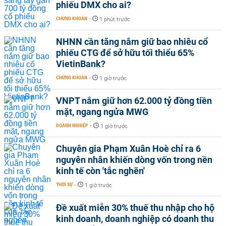
phiếu DMX cho ai?
CHỨNG KHOÁN
-
1 phút trước
NHNN cần tăng nắm giữ bao nhiêu cổ
phiếu CTG để sở hữu tối thiểu 65%
VietinBank?
CHỨNG KHOÁN
-
1 giờ trước
VNPT nắm giữ hơn 62.000 tỷ đồng tiền
mặt, ngang ngửa MWG
DOANH NGHIỆP
-
1 giờ trước
Chuyên gia Phạm Xuân Hoè chỉ ra 6
nguyên nhân khiến dòng vốn trong nền
kinh tế còn 'tắc nghẽn'
THỜI SỰ
-
1 giờ trước
Đề xuất miễn 30% thuế thu nhập cho hộ
kinh doanh, doanh nghiệp có doanh thu