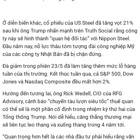
Ở
diễn biến khác, cổ phiếu của US Steel đã tăng vọt 21%
sau khi ông Trump nhấn mạnh trên Truth Social rằng công
ty này sẽ hình thành “quan hệ đối tác” với Nippon Steel.
Đầu năm nay, nỗ lực thâu tóm tượng đài công nghiệp Mỹ
của các công ty Nhật Bản đã bị chặn đứng.
Đà
giảm trong phiên 23/5 đã làm tăng thêm mức lỗ hàng
tuần của thị trường. Kết thúc tuần qua, cả S&P 500, Dow
Jones và Nasdaq Composite đều mất hơn 2%.
Hướng đến tương lai, ông Rick Wedell, CIO của RFG
Advisory, cảnh báo “chuyến tàu lượn siêu tốc” thuế quan
có thể sẽ là một phần cố định trong nhiệm kỳ thứ hai của
Tổng thống Trump. Nói dễ hiểu, căng thẳng thương mại
sẽ liên tục leo thang và xuống thang trong 4 năm tới.
“Quan trọng hơn hết là các nhà đầu tư phải hiểu rằng vấn