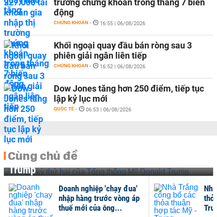
trường chứng khoán trong tháng 7 biến
động
CHỨNG KHOÁN
-
16:55 | 06/08/2026
Khối ngoại quay đầu bán ròng sau 3
phiên giải ngân liên tiếp
CHỨNG KHOÁN
-
16:52 | 06/08/2026
Dow Jones tăng hơn 250 điểm, tiếp tục
lập kỷ lục mới
QUỐC TẾ
-
06:53 | 06/08/2026
Cùng chủ đề
Nhiệm kỳ thứ hai của Tổng thống Mỹ Donald
Trump
Doanh nghiệp 'chạy đua'
Nhà
nhập hàng trước vòng áp
thỏa
thuế mới của ông...
Tru