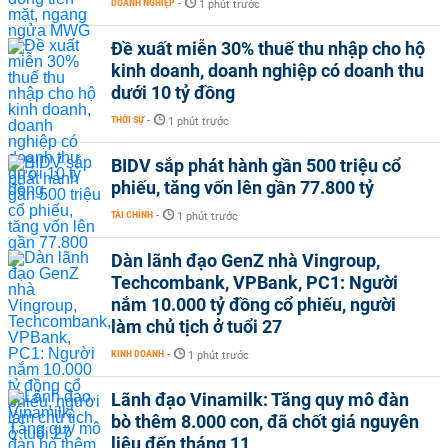
DOANH NGHIỆP
-
1 phút trước
Đề xuất miễn 30% thuế thu nhập cho hộ
kinh doanh, doanh nghiệp có doanh thu
dưới 10 tỷ đồng
THỜI SỰ
-
1 phút trước
BIDV sắp phát hành gần 500 triệu cổ
phiếu, tăng vốn lên gần 77.800 tỷ
TÀI CHÍNH
-
1 phút trước
Dàn lãnh đạo GenZ nhà Vingroup,
Techcombank, VPBank, PC1: Người
nắm 10.000 tỷ đồng cổ phiếu, người
làm chủ tịch ở tuổi 27
KINH DOANH
-
1 phút trước
Lãnh đạo Vinamilk: Tăng quy mô đàn
bò thêm 8.000 con, đã chốt giá nguyên
liệu đến tháng 11