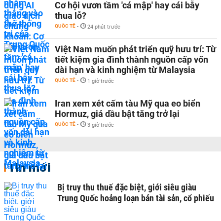
Cơ hội vươn tầm 'cá mập' hay cái bẫy
thua lỗ?
QUỐC TẾ
-
24 phút trước
Việt Nam muốn phát triển quỹ hưu trí: Từ
tiết kiệm gia đình thành nguồn cấp vốn
dài hạn và kinh nghiệm từ Malaysia
QUỐC TẾ
-
1 giờ trước
Iran xem xét cấm tàu Mỹ qua eo biển
Hormuz, giá dầu bật tăng trở lại
QUỐC TẾ
-
3 giờ trước
Tin mới
Bị truy thu thuế đặc biệt, giới siêu giàu
Trung Quốc hoảng loạn bán tài sản, cổ phiếu