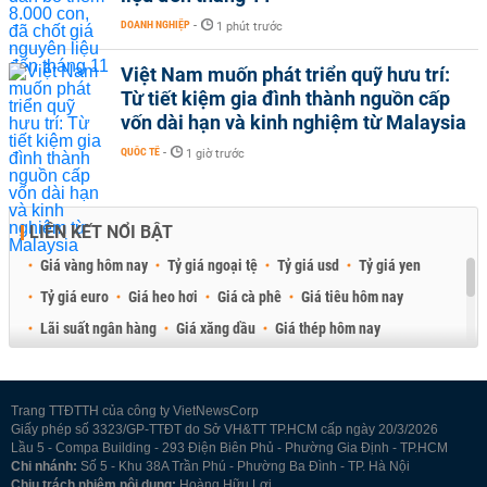
DOANH NGHIỆP
-
1 phút trước
Việt Nam muốn phát triển quỹ hưu trí:
Từ tiết kiệm gia đình thành nguồn cấp
vốn dài hạn và kinh nghiệm từ Malaysia
QUỐC TẾ
-
1 giờ trước
LIÊN KẾT NỔI BẬT
Giá vàng hôm nay
Tỷ giá ngoại tệ
Tỷ giá usd
Tỷ giá yen
Tỷ giá euro
Giá heo hơi
Giá cà phê
Giá tiêu hôm nay
Lãi suất ngân hàng
Giá xăng dầu
Giá thép hôm nay
Giá sầu riêng
Giá thịt heo
Giá gạo
Giá cao su
Best Retail Brokers
Diễn đàn đầu tư Việt Nam 2026
Trang TTĐTTH của công ty VietNewsCorp
Giấy phép số 3323/GP-TTĐT do Sở VH&TT TP.HCM cấp ngày 20/3/2026
Lầu 5 - Compa Building - 293 Điện Biên Phủ - Phường Gia Định - TP.HCM
Chi nhánh:
Số 5 - Khu 38A Trần Phú - Phường Ba Đình - TP. Hà Nội
Chịu trách nhiệm nội dung:
Hoàng Hữu Lợi