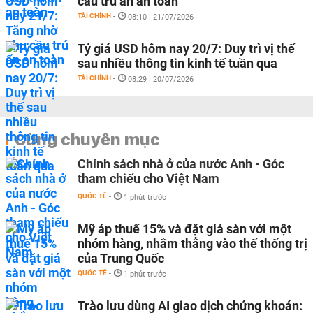
cầu trú ẩn an toàn
TÀI CHÍNH
-
08:10 | 21/07/2026
Tỷ giá USD hôm nay 20/7: Duy trì vị thế
sau nhiều thông tin kinh tế tuần qua
TÀI CHÍNH
-
08:29 | 20/07/2026
Cùng chuyên mục
Chính sách nhà ở của nước Anh - Góc
tham chiếu cho Việt Nam
QUỐC TẾ
-
1 phút trước
Mỹ áp thuế 15% và đặt giá sàn với một
nhóm hàng, nhắm thẳng vào thế thống trị
của Trung Quốc
QUỐC TẾ
-
1 phút trước
Trào lưu dùng AI giao dịch chứng khoán: