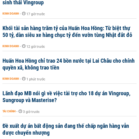
sinh thái Vingroup
KINH DOANH
-
17 giờ trước
Khối tài sản hàng trăm tỷ của Huấn Hoa Hồng: Từ biệt thự
50 tỷ, dàn siêu xe hàng chục tỷ đến vườn tùng Nhật đắt đỏ
KINH DOANH
-
12 giờ trước
Huấn Hoa Hồng chỉ trao 24 bồn nước tại Lai Châu cho chính
quyền xã, không trao tiền
KINH DOANH
-
1 phút trước
Lãnh đạo MB nói gì về việc tài trợ cho 18 dự án Vingroup,
Sungroup và Masterise?
TÀI CHÍNH
-
3 giờ trước
Đề xuất dự án bất động sản đang thế chấp ngân hàng vẫn
được chuyển nhượng