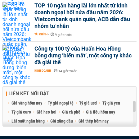
TOP 10 ngân hàng lãi lớn nhất từ kinh
doanh ngoại hối nửa đầu năm 2026:
Vietcombank quán quân, ACB dẫn đầu
nhóm tư nhân
TÀI CHÍNH
-
9 giờ trước
Công ty 100 tỷ của Huấn Hoa Hồng
bỗng dưng ‘biến mất’, một công ty khác
đã giải thể
KINH DOANH
-
14 giờ trước
LIÊN KẾT NỔI BẬT
Giá vàng hôm nay
Tỷ giá ngoại tệ
Tỷ giá usd
Tỷ giá yen
Tỷ giá euro
Giá heo hơi
Giá cà phê
Giá tiêu hôm nay
Lãi suất ngân hàng
Giá xăng dầu
Giá thép hôm nay
Giá sầu riêng
Giá thịt heo
Giá gạo
Giá cao su