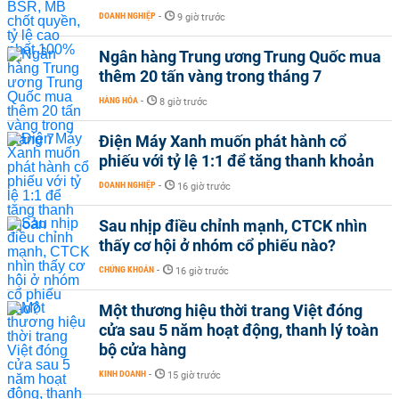
DOANH NGHIỆP
-
9 giờ trước
Ngân hàng Trung ương Trung Quốc mua
thêm 20 tấn vàng trong tháng 7
HÀNG HÓA
-
8 giờ trước
Điện Máy Xanh muốn phát hành cổ
phiếu với tỷ lệ 1:1 để tăng thanh khoản
DOANH NGHIỆP
-
16 giờ trước
Sau nhịp điều chỉnh mạnh, CTCK nhìn
thấy cơ hội ở nhóm cổ phiếu nào?
CHỨNG KHOÁN
-
16 giờ trước
Một thương hiệu thời trang Việt đóng
cửa sau 5 năm hoạt động, thanh lý toàn
bộ cửa hàng
KINH DOANH
-
15 giờ trước