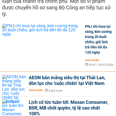
luận của thanh tra chính phủ. Một số vi phạm
được chuyển hồ sơ sang Bộ Công an tiếp tục xử
lý.
PNJ chỉ mua lại
vàng, kim cương
trong 2h buổi
chiều, giữ lịch
trả tiền tối đa
120 ngày
KINH DOANH
-
09:47 | 24/07/2026
AEON bán mảng siêu thị tại Thái Lan,
dồn lực cho ‘cuộc chiến’ tại Việt Nam
KINH DOANH
-
8 giờ trước
Lịch cổ tức tuần tới: Masan Consumer,
BSR, MB chốt quyền, tỷ lệ cao nhất
100%