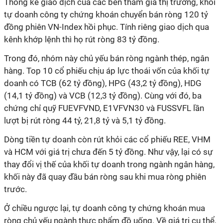
Thống kê giao dịch của các bên tham gia thị trường, khối
tự doanh công ty chứng khoán chuyển bán ròng 120 tỷ
đồng phiên VN-Index hồi phục. Tính riêng giao dịch qua
kênh khớp lệnh thì họ rút ròng 83 tỷ đồng.
Trong đó, nhóm này chủ yếu bán ròng ngành thép, ngân
hàng. Top 10 cổ phiếu chịu áp lực thoái vốn của khối tự
doanh có TCB (62 tỷ đồng), HPG (43,2 tỷ đồng), HDG
(14,1 tỷ đồng) và VCB (12,3 tỷ đồng). Cùng với đó, ba
chứng chỉ quỹ FUEVFVND, E1VFVN30 và FUSSVFL lần
lượt bị rút ròng 44 tỷ, 21,8 tỷ và 5,1 tỷ đồng.
Dòng tiền tự doanh còn rút khỏi các cổ phiếu REE, VHM
và HCM với giá trị chưa đến 5 tỷ đồng. Như vậy, lại có sự
thay đổi vị thế của khối tự doanh trong ngành ngân hàng,
khối này đã quay đầu bán ròng sau khi mua ròng phiên
trước.
Ở chiều ngược lại, tự doanh công ty chứng khoán mua
ròng chủ yếu ngành thực phẩm đồ uống. Về giá trị cụ thể,