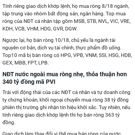
Tính riêng giao dịch khớp lệnh, họ mua ròng 8/18 ngành,
tập trung vào nhóm bất động sản, ngân hàng. Top mua
ròng của NĐT cá nhân tập gồm MSB, STB, NVL, VIC, VRE,
KDH, VCB, VHM, HDG, GVR, DGW.
Ngược lại, họ bán ròng 10/18, chủ yếu là ngành tài
nguyên cơ bản, dịch vụ tài chính, thực phẩm đồ uống.
Top10 mã bị bán ròng có HPG, VPB, VNM, SSI, HSG, HDB,
GEX, MBB, FPT, LPB.
NĐT nước ngoài mua ròng nhẹ, thỏa thuận hơn
340 tỷ đồng mã PVI
Trái với động thái của các NĐT cá nhân và tự doanh công
ty chứng khoán, khối ngoại chuyển mua ròng 38 tỷ đồng
phiên thị trường ghi nhận tín hiệu khởi sắc. Tuy nhiên, nếu
tính riêng giao dịch khớp lệnh thì họ bán ròng 363 tỷ
đồng.
Giao dịch làm thay đổi vị thế mua bán ròng của nước