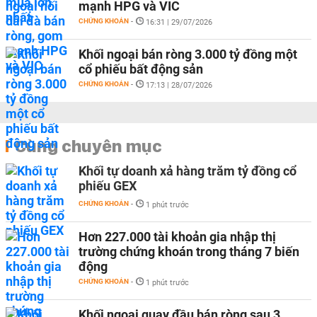
mạnh HPG và VIC
CHỨNG KHOÁN
-
16:31 | 29/07/2026
Khối ngoại bán ròng 3.000 tỷ đồng một
cổ phiếu bất động sản
CHỨNG KHOÁN
-
17:13 | 28/07/2026
Cùng chuyên mục
Khối tự doanh xả hàng trăm tỷ đồng cổ
phiếu GEX
CHỨNG KHOÁN
-
1 phút trước
Hơn 227.000 tài khoản gia nhập thị
trường chứng khoán trong tháng 7 biến
động
CHỨNG KHOÁN
-
1 phút trước
Khối ngoại quay đầu bán ròng sau 3