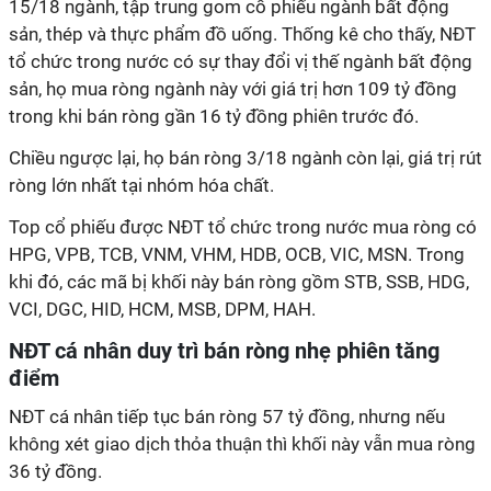
15/18 ngành, tập trung gom cổ phiếu ngành bất động
sản, thép và thực phẩm đồ uống. Thống kê cho thấy, NĐT
tổ chức trong nước có sự thay đổi vị thế ngành bất động
sản, họ mua ròng ngành này với giá trị hơn 109 tỷ đồng
trong khi bán ròng gần 16 tỷ đồng phiên trước đó.
Chiều ngược lại, họ bán ròng 3/18 ngành còn lại, giá trị rút
ròng lớn nhất tại nhóm hóa chất.
Top cổ phiếu được NĐT tổ chức trong nước mua ròng có
HPG, VPB, TCB, VNM, VHM, HDB, OCB, VIC, MSN. Trong
khi đó, các mã bị khối này bán ròng gồm STB, SSB, HDG,
VCI, DGC, HID, HCM, MSB, DPM, HAH.
NĐT cá nhân duy trì bán ròng nhẹ phiên tăng
điểm
NĐT cá nhân tiếp tục bán ròng 57 tỷ đồng, nhưng nếu
không xét giao dịch thỏa thuận thì khối này vẫn mua ròng
36 tỷ đồng.