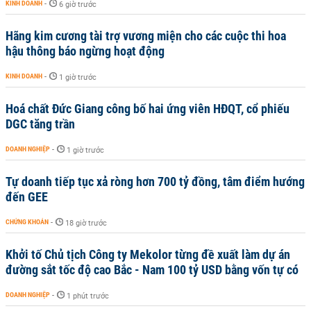
KINH DOANH
-
6 giờ trước
Hãng kim cương tài trợ vương miện cho các cuộc thi hoa
hậu thông báo ngừng hoạt động
KINH DOANH
-
1 giờ trước
Hoá chất Đức Giang công bố hai ứng viên HĐQT, cổ phiếu
DGC tăng trần
DOANH NGHIỆP
-
1 giờ trước
Tự doanh tiếp tục xả ròng hơn 700 tỷ đồng, tâm điểm hướng
đến GEE
CHỨNG KHOÁN
-
18 giờ trước
Khởi tố Chủ tịch Công ty Mekolor từng đề xuất làm dự án
đường sắt tốc độ cao Bắc - Nam 100 tỷ USD bằng vốn tự có
DOANH NGHIỆP
-
1 phút trước