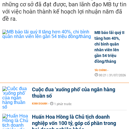
những cơ sở đã đạt được, ban lãnh đạo MB tự tin
với việc hoàn thành kế hoạch lợi nhuận năm đã
đề ra.
MB báo lãi quý II
tăng hơn 40%,
chi bình quân
nhân viên lên
gần 54 triệu
đồng/tháng
TÀI CHÍNH
-
00:21 | 31/07/2026
Cuộc đua 'xuống phố' của ngân hàng
thuần số
KINH DOANH
-
1 phút trước
Huấn Hoa Hồng là Chủ tịch doanh
nghiệp vốn 100 tỷ, góp cổ phần trong