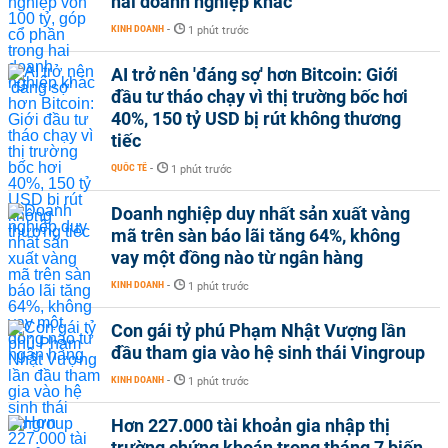
hai doanh nghiệp khác
KINH DOANH
-
1 phút trước
AI trở nên 'đáng sợ' hơn Bitcoin: Giới
đầu tư tháo chạy vì thị trường bốc hơi
40%, 150 tỷ USD bị rút không thương
tiếc
QUỐC TẾ
-
1 phút trước
Doanh nghiệp duy nhất sản xuất vàng
mã trên sàn báo lãi tăng 64%, không
vay một đồng nào từ ngân hàng
KINH DOANH
-
1 phút trước
Con gái tỷ phú Phạm Nhật Vượng lần
đầu tham gia vào hệ sinh thái Vingroup
KINH DOANH
-
1 phút trước
Hơn 227.000 tài khoản gia nhập thị
trường chứng khoán trong tháng 7 biến