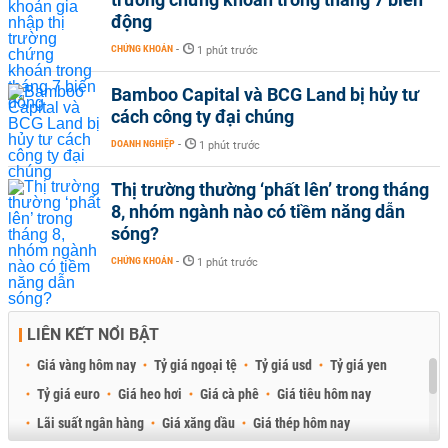
động
CHỨNG KHOÁN
-
1 phút trước
Bamboo Capital và BCG Land bị hủy tư
cách công ty đại chúng
DOANH NGHIỆP
-
1 phút trước
Thị trường thường ‘phất lên’ trong tháng
8, nhóm ngành nào có tiềm năng dẫn
sóng?
CHỨNG KHOÁN
-
1 phút trước
LIÊN KẾT NỔI BẬT
Giá vàng hôm nay
Tỷ giá ngoại tệ
Tỷ giá usd
Tỷ giá yen
Tỷ giá euro
Giá heo hơi
Giá cà phê
Giá tiêu hôm nay
Lãi suất ngân hàng
Giá xăng dầu
Giá thép hôm nay