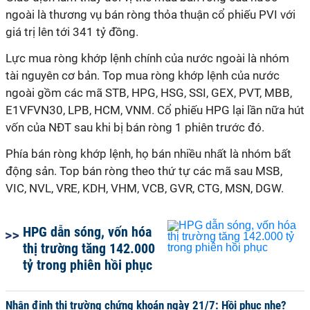
ngoài là thương vụ bán ròng thỏa thuận cổ phiếu PVI với
giá trị lên tới 341 tỷ đồng.
Lực mua ròng khớp lệnh chính của nước ngoài là nhóm
tài nguyên cơ bản. Top mua ròng khớp lệnh của nước
ngoài gồm các mã STB, HPG, HSG, SSI, GEX, PVT, MBB,
E1VFVN30, LPB, HCM, VNM. Cổ phiếu HPG lại lần nữa hút
vốn của NĐT sau khi bị bán ròng 1 phiên trước đó.
Phía bán ròng khớp lệnh, họ bán nhiều nhất là nhóm bất
động sản. Top bán ròng theo thứ tự các mã sau MSB,
VIC, NVL, VRE, KDH, VHM, VCB, GVR, CTG, MSN, DGW.
HPG dẫn sóng, vốn hóa
thị trường tăng 142.000
tỷ trong phiên hồi phục
Nhận định thị trường chứng khoán ngày 21/7: Hồi phục nhẹ?