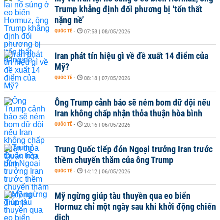
Trump khẳng định đối phương bị ‘tổn thất
nặng nề’
QUỐC TẾ
-
07:58 | 08/05/2026
Iran phát tín hiệu gì về đề xuất 14 điểm của
Mỹ?
QUỐC TẾ
-
08:18 | 07/05/2026
Ông Trump cảnh báo sẽ ném bom dữ dội nếu
Iran không chấp nhận thỏa thuận hòa bình
QUỐC TẾ
-
20:16 | 06/05/2026
Trung Quốc tiếp đón Ngoại trưởng Iran trước
thềm chuyến thăm của ông Trump
QUỐC TẾ
-
14:12 | 06/05/2026
Mỹ ngừng giúp tàu thuyền qua eo biển
Hormuz chỉ một ngày sau khi khởi động chiến
dịch