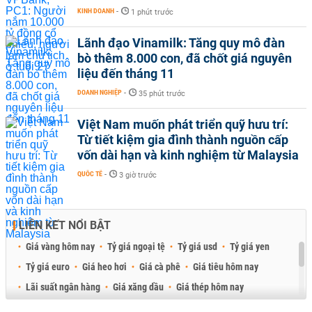
KINH DOANH
-
1 phút trước
Lãnh đạo Vinamilk: Tăng quy mô đàn
bò thêm 8.000 con, đã chốt giá nguyên
liệu đến tháng 11
DOANH NGHIỆP
-
35 phút trước
Việt Nam muốn phát triển quỹ hưu trí:
Từ tiết kiệm gia đình thành nguồn cấp
vốn dài hạn và kinh nghiệm từ Malaysia
QUỐC TẾ
-
3 giờ trước
LIÊN KẾT NỔI BẬT
Giá vàng hôm nay
Tỷ giá ngoại tệ
Tỷ giá usd
Tỷ giá yen
Tỷ giá euro
Giá heo hơi
Giá cà phê
Giá tiêu hôm nay
Lãi suất ngân hàng
Giá xăng dầu
Giá thép hôm nay
Giá sầu riêng
Giá thịt heo
Giá gạo
Giá cao su