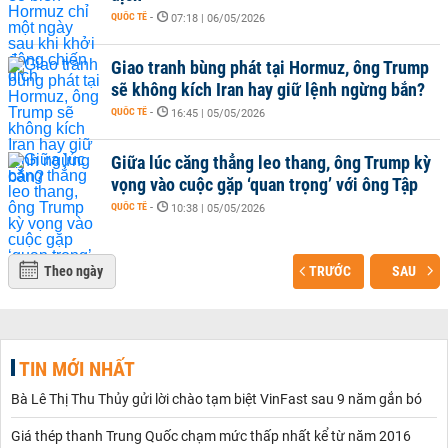
QUỐC TẾ
-
07:18 | 06/05/2026
Giao tranh bùng phát tại Hormuz, ông Trump
sẽ không kích Iran hay giữ lệnh ngừng bắn?
QUỐC TẾ
-
16:45 | 05/05/2026
Giữa lúc căng thẳng leo thang, ông Trump kỳ
vọng vào cuộc gặp ‘quan trọng’ với ông Tập
QUỐC TẾ
-
10:38 | 05/05/2026
Theo ngày
TRƯỚC
SAU
TIN MỚI NHẤT
Bà Lê Thị Thu Thủy gửi lời chào tạm biệt VinFast sau 9 năm gắn bó
Giá thép thanh Trung Quốc chạm mức thấp nhất kể từ năm 2016