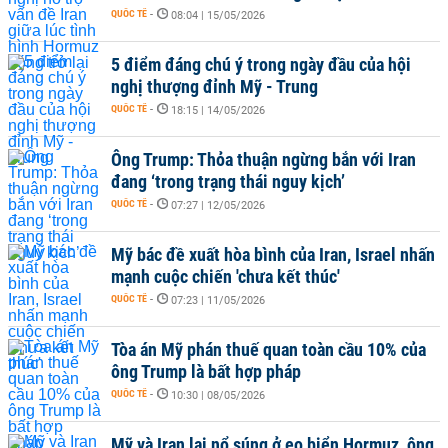
QUỐC TẾ
-
08:04 | 15/05/2026
5 điểm đáng chú ý trong ngày đầu của hội
nghị thượng đỉnh Mỹ - Trung
QUỐC TẾ
-
18:15 | 14/05/2026
Ông Trump: Thỏa thuận ngừng bắn với Iran
đang ‘trong trạng thái nguy kịch’
QUỐC TẾ
-
07:27 | 12/05/2026
Mỹ bác đề xuất hòa bình của Iran, Israel nhấn
mạnh cuộc chiến 'chưa kết thúc'
QUỐC TẾ
-
07:23 | 11/05/2026
Tòa án Mỹ phán thuế quan toàn cầu 10% của
ông Trump là bất hợp pháp
QUỐC TẾ
-
10:30 | 08/05/2026
Mỹ và Iran lại nổ súng ở eo biển Hormuz, ông