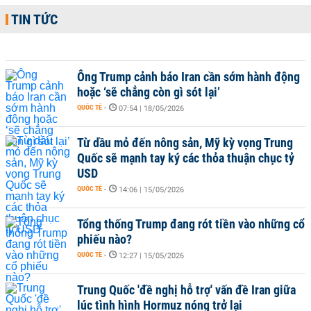
TIN TỨC
Ông Trump cảnh báo Iran cần sớm hành động
hoặc ‘sẽ chẳng còn gì sót lại’
QUỐC TẾ
-
07:54 | 18/05/2026
Từ dầu mỏ đến nông sản, Mỹ kỳ vọng Trung
Quốc sẽ mạnh tay ký các thỏa thuận chục tỷ
USD
QUỐC TẾ
-
14:06 | 15/05/2026
Tổng thống Trump đang rót tiền vào những cổ
phiếu nào?
QUỐC TẾ
-
12:27 | 15/05/2026
Trung Quốc 'đề nghị hỗ trợ' vấn đề Iran giữa
lúc tình hình Hormuz nóng trở lại