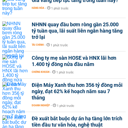
Giá vàng tiếp tục tăng trong tuần này?
HÀNG HÓA
-
1 phút trước
NHNN quay đầu bơm ròng gần 25.000
tỷ tuần qua, lãi suất liên ngân hàng tăng
trở lại
TÀI CHÍNH
-
1 phút trước
Công ty mẹ sàn HOSE và HNX lãi hơn
1.400 tỷ đồng nửa đầu năm
CHỨNG KHOÁN
-
1 phút trước
Điện Máy Xanh thu hơn 356 tỷ đồng mỗi
ngày, đạt 62% kế hoạch năm sau 7
tháng
DOANH NGHIỆP
-
1 phút trước
Đề xuất bắt buộc dự án hạ tầng lớn trích
tiền đầu tư văn hóa, nghệ thuật