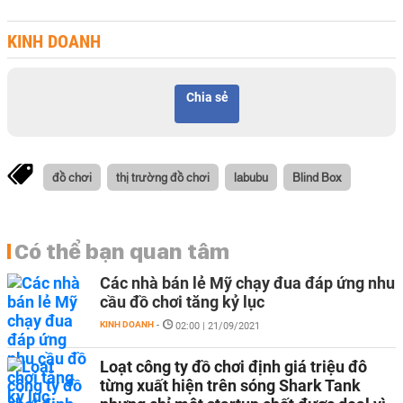
KINH DOANH
Chia sẻ
đồ chơi
thị trường đồ chơi
labubu
Blind Box
Có thể bạn quan tâm
Các nhà bán lẻ Mỹ chạy đua đáp ứng nhu
cầu đồ chơi tăng kỷ lục
KINH DOANH
-
02:00 | 21/09/2021
Loạt công ty đồ chơi định giá triệu đô
từng xuất hiện trên sóng Shark Tank