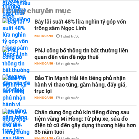
Cùng chuyên mục
Bẫy lãi suất 48% lừa nghìn tỷ góp vốn
trồng sâm Ngọc Linh
KINH DOANH
-
1 phút trước
PNJ công bố thông tin bất thường liên
quan đến vấn đề nộp thuế
KINH DOANH
-
12 giờ trước
Bảo Tín Mạnh Hải lên tiếng phủ nhận
hành vi thao túng, găm hàng, đẩy giá,
trục lợi
KINH DOANH
-
13 giờ trước
Chân dung ông chủ kín tiếng đứng sau
tiệm vàng Mi Hồng: Từ phụ xe, sửa đồ
điện tử cũ đến gây dựng thương hiệu hơn
35 năm tuổi
KINH DOANH
-
14 giờ trước