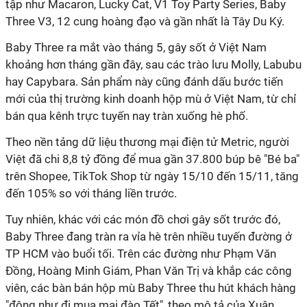
tập như Macaron, Lucky Cat, V1 Toy Party Series, Baby
Three V3, 12 cung hoàng đạo và gần nhất là Tây Du Ký.
Baby Three ra mắt vào tháng 5, gây sốt ở Việt Nam
khoảng hơn tháng gần đây, sau các trào lưu Molly, Labubu
hay Capybara. Sản phẩm này cũng đánh dấu bước tiến
mới của thị trường kinh doanh hộp mù ở Việt Nam, từ chỉ
bán qua kênh trực tuyến nay tràn xuống hè phố.
Theo nền tảng dữ liệu thương mại điện tử Metric, người
Việt đã chi 8,8 tỷ đồng để mua gần 37.800 búp bê "Bé ba"
trên Shopee, TikTok Shop từ ngày 15/10 đến 15/11, tăng
đến 105% so với tháng liền trước.
Tuy nhiên, khác với các món đồ chơi gây sốt trước đó,
Baby Three đang tràn ra vỉa hè trên nhiều tuyến đường ở
TP HCM vào buổi tối. Trên các đường như Phạm Văn
Đồng, Hoàng Minh Giám, Phan Văn Trị và khắp các công
viên, các bàn bán hộp mù Baby Three thu hút khách hàng
"đông như đi mua mai đào Tết", theo mô tả của Xuân