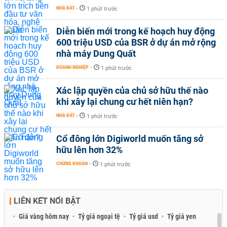
NHÀ ĐẤT
-
1 phút trước
Diễn biến mới trong kế hoạch huy động
600 triệu USD của BSR ở dự án mở rộng
nhà máy Dung Quất
DOANH NGHIỆP
-
1 phút trước
Xác lập quyền của chủ sở hữu thế nào
khi xây lại chung cư hết niên hạn?
NHÀ ĐẤT
-
1 phút trước
Cổ đông lớn Digiworld muốn tăng sở
hữu lên hơn 32%
CHỨNG KHOÁN
-
1 phút trước
LIÊN KẾT NỔI BẬT
Giá vàng hôm nay
Tỷ giá ngoại tệ
Tỷ giá usd
Tỷ giá yen