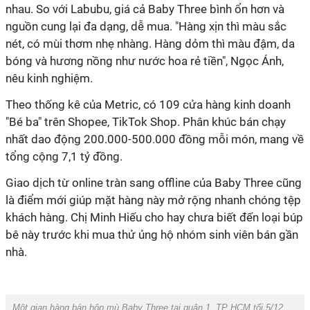
nhau. So với Labubu, giá cả Baby Three bình ổn hơn và
nguồn cung lại đa dạng, dễ mua. "Hàng xịn thì màu sắc
nét, có mùi thơm nhẹ nhàng. Hàng dỏm thì màu đậm, da
bóng và hương nồng như nước hoa rẻ tiền", Ngọc Ánh,
nêu kinh nghiệm.
Theo thống kê của Metric, có 109 cửa hàng kinh doanh
"Bé ba" trên Shopee, TikTok Shop. Phân khúc bán chạy
nhất dao động 200.000-500.000 đồng mỗi món, mang về
tổng cộng 7,1 tỷ đồng.
Giao dịch từ online tràn sang offline của Baby Three cũng
là điểm mới giúp mặt hàng này mở rộng nhanh chóng tệp
khách hàng. Chị Minh Hiếu cho hay chưa biết đến loại búp
bê này trước khi mua thử ủng hộ nhóm sinh viên bán gần
nhà.
Một gian hàng bán hộp mù Baby Three tại quận 1, TP HCM tối 5/12.