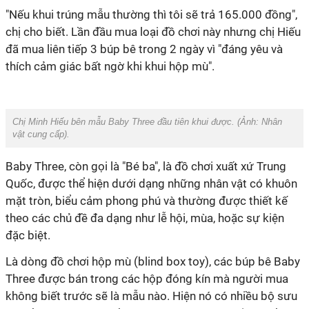
"Nếu khui trúng mẫu thường thì tôi sẽ trả 165.000 đồng",
chị cho biết. Lần đầu mua loại đồ chơi này nhưng chị Hiếu
đã mua liên tiếp 3 búp bê trong 2 ngày vì "đáng yêu và
thích cảm giác bất ngờ khi khui hộp mù".
Chị Minh Hiếu bên mẫu Baby Three đầu tiên khui được. (Ảnh:
Nhân
vật cung cấp
).
Baby Three, còn gọi là "Bé ba", là đồ chơi xuất xứ Trung
Quốc, được thể hiện dưới dạng những nhân vật có khuôn
mặt tròn, biểu cảm phong phú và thường được thiết kế
theo các chủ đề đa dạng như lễ hội, mùa, hoặc sự kiện
đặc biệt.
Là dòng đồ chơi hộp mù (blind box toy), các búp bê Baby
Three được bán trong các hộp đóng kín mà người mua
không biết trước sẽ là mẫu nào. Hiện nó có nhiều bộ sưu