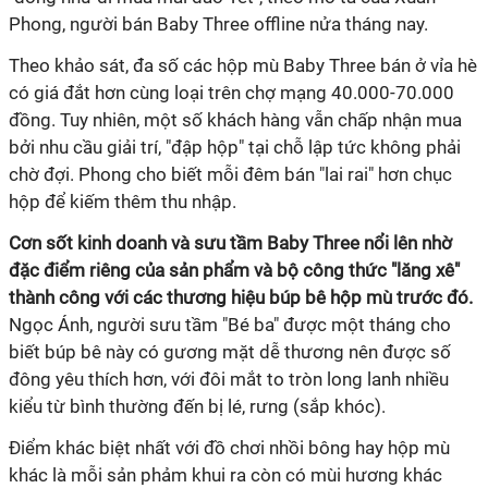
Phong, người bán Baby Three offline nửa tháng nay.
Theo khảo sát, đa số các hộp mù Baby Three bán ở vỉa hè
có giá đắt hơn cùng loại trên chợ mạng 40.000-70.000
đồng. Tuy nhiên, một số khách hàng vẫn chấp nhận mua
bởi nhu cầu giải trí, "đập hộp" tại chỗ lập tức không phải
chờ đợi. Phong cho biết mỗi đêm bán "lai rai" hơn chục
hộp để kiếm thêm thu nhập.
Cơn sốt kinh doanh và sưu tầm Baby Three nổi lên nhờ
đặc điểm riêng của sản phẩm và bộ công thức "lăng xê"
thành công với các thương hiệu búp bê hộp mù trước đó.
Ngọc Ánh, người sưu tầm "Bé ba" được một tháng cho
biết búp bê này có gương mặt dễ thương nên được số
đông yêu thích hơn, với đôi mắt to tròn long lanh nhiều
kiểu từ bình thường đến bị lé, rưng (sắp khóc).
Điểm khác biệt nhất với đồ chơi nhồi bông hay hộp mù
khác là mỗi sản phảm khui ra còn có mùi hương khác