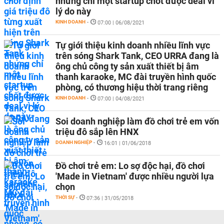
nhưng chỉ một startup chốt được deal vì
lý do này
KINH DOANH
-
07:00 | 06/08/2021
Tự giới thiệu kinh doanh nhiều lĩnh vực
trên sóng Shark Tank, CEO URRA đang là
ông chủ công ty sản xuất thiết bị âm
thanh karaoke, MC đài truyền hình quốc
phòng, có thương hiệu thời trang riêng
KINH DOANH
-
07:00 | 04/08/2021
Soi doanh nghiệp làm đồ chơi trẻ em vốn
triệu đô sắp lên HNX
DOANH NGHIỆP
-
16:01 | 01/06/2018
Đồ chơi trẻ em: Lo sợ độc hại, đồ chơi
'Made in Vietnam' được nhiều người lựa
chọn
THỜI SỰ
-
07:36 | 31/05/2018