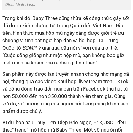
(Ảnh:
Minh Hiếu
).
Trong khi đó, Baby Three cũng thừa kế công thức gây sốt
đã được kiểm chứng từ Trung Quốc đến Việt Nam. Đầu
tiên, hình thức mua hộp mù ngày càng được giới trẻ ưu
chuộng vì tính bất ngờ, hấp dẫn và hồi hộp. Tại Trung
Quốc, tờ
SCMP
lý giải qua câu nói ví von của giới trẻ:
"Cuộc sống giống như một hộp mù, bạn không bao giờ
biết mình sẽ khám phá ra điều gì tiếp theo".
Sản phẩm này được lan truyền nhanh chóng nhờ mạng xã
hội, thông qua các video khui hộp, livestream trên TikTok
và cộng đồng trao đổi mua bán trên Facebook thu hút từ
hơn 50.000 đến hơn 350.000 thành viên tham gia. Cùng
với đó, sự hưởng ứng của người nổi tiếng cũng khiến sản
phẩm được chú ý.
Ví dụ, hoa hậu Thùy Tiên, Diệp Bảo Ngọc, Erik, JSOL đều
theo" trend" mở hộp mù Baby Three. Một số người nổi