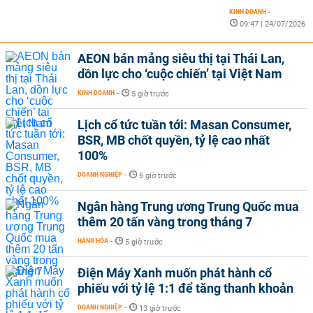
KINH DOANH
-
09:47 | 24/07/2026
AEON bán mảng siêu thị tại Thái Lan,
dồn lực cho ‘cuộc chiến’ tại Việt Nam
KINH DOANH
-
5 giờ trước
Lịch cổ tức tuần tới: Masan Consumer,
BSR, MB chốt quyền, tỷ lệ cao nhất
100%
DOANH NGHIỆP
-
6 giờ trước
Ngân hàng Trung ương Trung Quốc mua
thêm 20 tấn vàng trong tháng 7
HÀNG HÓA
-
5 giờ trước
Điện Máy Xanh muốn phát hành cổ
phiếu với tỷ lệ 1:1 để tăng thanh khoản
DOANH NGHIỆP
-
13 giờ trước