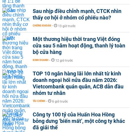
Sau nhịp điều chỉnh mạnh, CTCK nhìn
thấy cơ hội ở nhóm cổ phiếu nào?
CHỨNG KHOÁN
-
13 giờ trước
Một thương hiệu thời trang Việt đóng
cửa sau 5 năm hoạt động, thanh lý toàn
bộ cửa hàng
KINH DOANH
-
12 giờ trước
TOP 10 ngân hàng lãi lớn nhất từ kinh
doanh ngoại hối nửa đầu năm 2026:
Vietcombank quán quân, ACB dẫn đầu
nhóm tư nhân
TÀI CHÍNH
-
6 giờ trước
Công ty 100 tỷ của Huấn Hoa Hồng
bỗng dưng ‘biến mất’, một công ty khác
đã giải thể