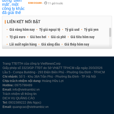
KINH DOANH
-
11 giờ trước
LIÊN KẾT NỔI BẬT
Giá vàng hôm nay
Tỷ giá ngoại tệ
Tỷ giá usd
Tỷ giá yen
Tỷ giá euro
Giá heo hơi
Giá cà phê
Giá tiêu hôm nay
Lãi suất ngân hàng
Giá xăng dầu
Giá thép hôm nay
Giá sầu riêng
Giá thịt heo
Giá gạo
Giá cao su
Best Retail Brokers
Diễn đàn đầu tư Việt Nam 2026
Trang TTĐTTH của công ty VietNewsCorp
Giấy phép số 3323/GP-TTĐT do Sở VH&TT TP.HCM cấp ngày 20/3/2026
Lầu 5 - Compa Building - 293 Điện Biên Phủ - Phường Gia Định - TP.HCM
Chi nhánh:
Số 5 - Khu 38A Trần Phú - Phường Ba Đình - TP. Hà Nội
Chịu trách nhiệm nội dung:
Hoàng Hữu Lợi
Hotline:
0975798489
Email:
info@vietnambiz.vn
Trách nhiệm về thông tin
DỊCH VỤ QUẢNG CÁO
Tel:
0931589222 (Ms Ngọc)
Email:
quangcao@vietnambiz.vn