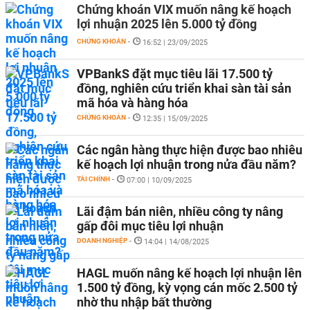
Chứng khoán VIX muốn nâng kế hoạch
lợi nhuận 2025 lên 5.000 tỷ đồng
CHỨNG KHOÁN
-
16:52 | 23/09/2025
VPBankS đặt mục tiêu lãi 17.500 tỷ
đồng, nghiên cứu triển khai sàn tài sản
mã hóa và hàng hóa
CHỨNG KHOÁN
-
12:35 | 15/09/2025
Các ngân hàng thực hiện được bao nhiêu
kế hoạch lợi nhuận trong nửa đầu năm?
TÀI CHÍNH
-
07:00 | 10/09/2025
Lãi đậm bán niên, nhiều công ty nâng
gấp đôi mục tiêu lợi nhuận
DOANH NGHIỆP
-
14:04 | 14/08/2025
HAGL muốn nâng kế hoạch lợi nhuận lên
1.500 tỷ đồng, kỳ vọng cán mốc 2.500 tỷ
nhờ thu nhập bất thường