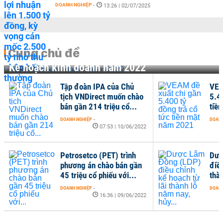
DOANH NGHIỆP
-
13:26 | 02/07/2025
Cùng chủ đề
Kế hoạch kinh doanh năm 2022
Tập đoàn IPA của Chủ
VEA
tịch VNDirect muốn chào
5.4
bán gần 214 triệu cổ...
tiề
DOANH NGHIỆP
-
DOANH
07:53 | 10/06/2022
Petrosetco (PET) trình
Dượ
phương án chào bán gần
điều
45 triệu cổ phiếu với...
thàn
DOANH NGHIỆP
-
DOANH
16:36 | 09/06/2022