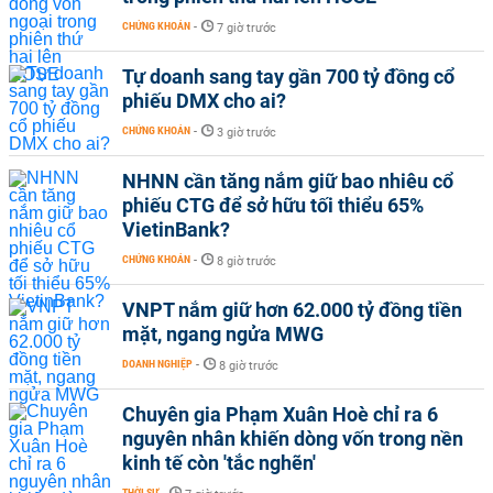
CHỨNG KHOÁN
-
7 giờ trước
Tự doanh sang tay gần 700 tỷ đồng cổ
phiếu DMX cho ai?
CHỨNG KHOÁN
-
3 giờ trước
NHNN cần tăng nắm giữ bao nhiêu cổ
phiếu CTG để sở hữu tối thiểu 65%
VietinBank?
CHỨNG KHOÁN
-
8 giờ trước
VNPT nắm giữ hơn 62.000 tỷ đồng tiền
mặt, ngang ngửa MWG
DOANH NGHIỆP
-
8 giờ trước
Chuyên gia Phạm Xuân Hoè chỉ ra 6
nguyên nhân khiến dòng vốn trong nền
kinh tế còn 'tắc nghẽn'
THỜI SỰ