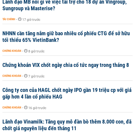
Lãnh đạo MB nói gì về việc tài trợ cho 18 dự án Vingroup,
Sungroup và Masterise?
TÀI CHÍNH
-
17 giờ trước
NHNN cần tăng nắm giữ bao nhiêu cổ phiếu CTG để sở hữu
tối thiểu 65% VietinBank?
CHỨNG KHOÁN
-
8 giờ trước
Chứng khoán VIX chốt ngày chia cổ tức ngay trong tháng 8
CHỨNG KHOÁN
-
7 giờ trước
Công ty con của HAGL chốt ngày IPO gần 19 triệu cp với giá
gấp hơn 4 lần cổ phiếu HAG
CHỨNG KHOÁN
-
16 giờ trước
Lãnh đạo Vinamilk: Tăng quy mô đàn bò thêm 8.000 con, đã
chốt giá nguyên liệu đến tháng 11