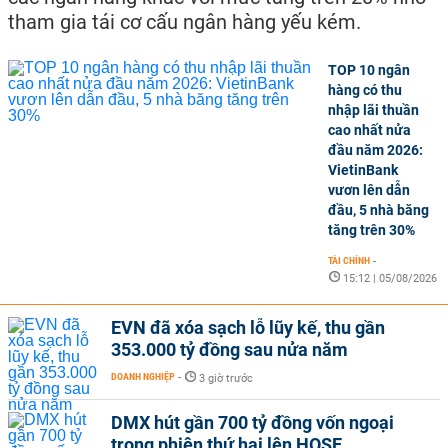
tham gia tái cơ cấu ngân hàng yếu kém.
TOP 10 ngân
hàng có thu
nhập lãi thuần
cao nhất nửa
đầu năm 2026:
VietinBank
vươn lên dẫn
đầu, 5 nhà băng
tăng trên 30%
TÀI CHÍNH
-
15:12 | 05/08/2026
EVN đã xóa sạch lỗ lũy kế, thu gần
353.000 tỷ đồng sau nửa năm
DOANH NGHIỆP
-
3 giờ trước
DMX hút gần 700 tỷ đồng vốn ngoại
trong phiên thứ hai lên HOSE