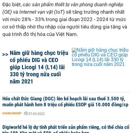
Đặc biệt,
các sản phẩm thiết bị văn phòng doanh nghiệp
(OE) và Internet vạn vật (IoT
) sẽ tăng trưởng nhanh nhất
với mức 28% - 33% trong giai đoạn 2022 - 2024 từ mức
cơ sở thấp nhờ thu nhập của người tiêu dùng gia tăng và
quá trình đô thị hóa của Việt Nam.
Nắm giữ hàng chục triệu
cổ phiếu DIG và CEO
giúp Licogi 14 (L14) lãi
330 tỷ trong nửa cuối
năm 2021
Hóa chất Đức Giang (DGC) lên kế hoạch lãi sau thuế 3.500 tỷ,
muốn phát hành hơn 8 triệu cổ phiếu ESOP giá 10.000 đồng/cp
DOANH NGHIỆP
-
07-03-2022
Digiworld hé lộ dự tính phát triển sản phẩm riêng, có thể chia cổ
tức 10% tiền mặt và 50% cổ phiếu hoặc hơn