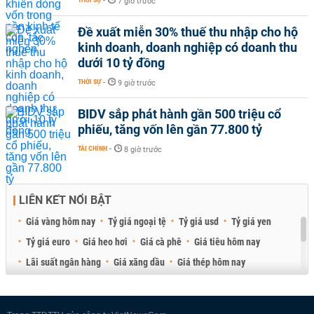
-
7 giờ trước
Đề xuất miễn 30% thuế thu nhập cho hộ
kinh doanh, doanh nghiệp có doanh thu
dưới 10 tỷ đồng
THỜI SỰ
-
9 giờ trước
BIDV sắp phát hành gần 500 triệu cổ
phiếu, tăng vốn lên gần 77.800 tỷ
TÀI CHÍNH
-
8 giờ trước
LIÊN KẾT NỔI BẬT
Giá vàng hôm nay
Tỷ giá ngoại tệ
Tỷ giá usd
Tỷ giá yen
Tỷ giá euro
Giá heo hơi
Giá cà phê
Giá tiêu hôm nay
Lãi suất ngân hàng
Giá xăng dầu
Giá thép hôm nay
Giá sầu riêng
Giá thịt heo
Giá gạo
Giá cao su
Best Retail Brokers
Diễn đàn đầu tư Việt Nam 2026