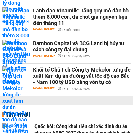
Lãnh đạo Vinamilk: Tăng quy mô đàn bò
thêm 8.000 con, đã chốt giá nguyên liệu
đến tháng 11
DOANH NGHIỆP
-
13 giờ trước
Bamboo Capital và BCG Land bị hủy tư
cách công ty đại chúng
DOANH NGHIỆP
-
14:13 | 06/08/2026
Khởi tố Chủ tịch Công ty Mekolor từng đề
xuất làm dự án đường sắt tốc độ cao Bắc
- Nam 100 tỷ USD bằng vốn tự có
DOANH NGHIỆP
-
13:47 | 06/08/2026
Tin mới
Quốc hội: Công khai tiêu chí xác định dự án
phục vụ APEC 2027 được áp dụng chính sách