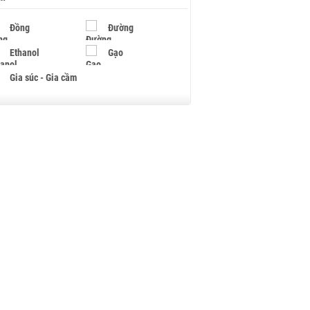
Đồng
Đường
Ethanol
Gạo
Gia súc - Gia cầm
Giấy
Gỗ
Hạt điều
Hồ tiêu - Hạt tiêu
Khí đốt
Kim loại khác
Mắc ca
Muối
Ngũ cốc
Nhựa - Hạt nhựa
Palladium
Phân bón