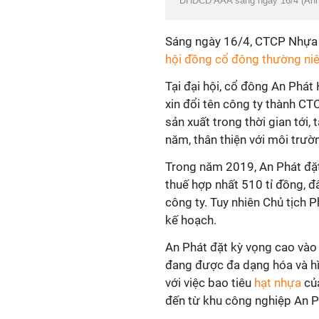
ĐHĐCĐ AAA sáng ngày 16/4 (Ản
Sáng ngày 16/4, CTCP Nhựa 
hội đồng cổ đông thường ni
Tại đại hội, cổ đông An Phát
xin đổi tên công ty thành C
sản xuất trong thời gian tới
năm, thân thiện với môi trườ
Trong năm 2019, An Phát đặt
thuế hợp nhất 510 tỉ đồng, đ
công ty. Tuy nhiên Chủ tịch 
kế hoạch.
An Phát đặt kỳ vọng cao và
đang được đa dạng hóa và hì
với việc bao tiêu
hạt nhựa
của
đến từ khu công nghiệp An 