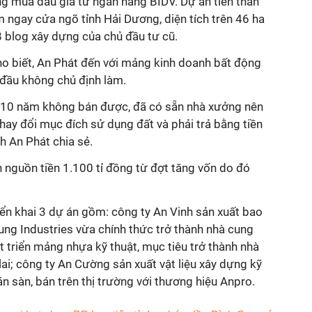
ng mua đấu giá từ ngân hàng BIDV. Dự án tiền thân
 ngay cửa ngõ tỉnh Hải Dương, diện tích trên 46 ha
8 blog xây dựng của chủ đầu tư cũ.
 biết, An Phát đến với mảng kinh doanh bất động
 đầu không chủ định làm.
ấu 10 năm không bán được, đã có sẵn nhà xưởng nên
thay đổi mục đích sử dụng đất và phải trả bằng tiền
h An Phát chia sẻ.
 nguồn tiền 1.100 tỉ đồng từ đợt tăng vốn do đó
.
riển khai 3 dự án gồm: công ty An Vinh sản xuất bao
rung Industries vừa chính thức trở thành nhà cung
 triển mảng nhựa kỹ thuật, mục tiêu trở thành nhà
ai; công ty An Cường sản xuất vật liệu xây dựng kỹ
án sàn, bán trên thị trường với thương hiệu Anpro.