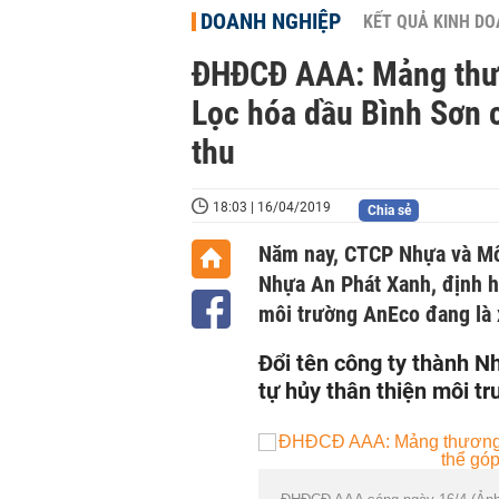
DOANH NGHIỆP
KẾT QUẢ KINH D
ĐHĐCĐ AAA: Mảng thươ
Lọc hóa dầu Bình Sơn 
thu
18:03 | 16/04/2019
Chia sẻ
Năm nay, CTCP Nhựa và Mô
Nhựa An Phát Xanh, định h
môi trường AnEco đang là 
Đổi tên công ty thành N
tự hủy thân thiện môi t