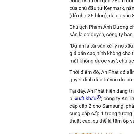
công ty đã chi gần 760 tỉ đồ
của chủ đầu tư Kenmark, nằm
(đủ cho 26 blog), đã có sẵn 
Chủ tịch Phạm Ánh Dương cho
sản là cơ duyên, công ty ban
"Dự án là tài sản xử lý nợ x
giá bán cao, tỉnh không cho 
mặt không được vay", chủ tịc
Thời điểm đó, An Phát có sẵn
quyết định đầu tư vào dự án
Tại đây, An Phát hiện đang t
bì
xuất khẩu
; công ty An T
cấp cấp 2 cho Samsung, phát
cung cấp cấp 1 trong tương l
thuật cao, cụ thể là tấm ốp v