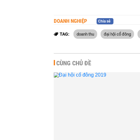
DOANH NGHIỆP
Chia sẻ
doanh thu
đại hội cổ đông
TAG:
CÙNG CHỦ ĐỀ
Tổng tài sản 
tăng 5,5% lên
đồng trong quí
TÀI CHÍNH
-
14:
ĐHĐCĐ bất t
Bảy: Chia cổ 
khi mua cổ phi
DOANH NGHIỆP
-