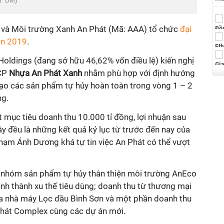
h: BM)
và Môi trường Xanh An Phát (Mã: AAA) tổ chức
đại
ên 2019
.
 Holdings (đang sở hữu 46,62% vốn điều lệ) kiến nghị
TCP
Nhựa An Phát Xanh
nhằm phù hợp với định hướng
, tạo các sản phẩm tự hủy hoàn toàn trong vòng 1 – 2
ng.
 mục tiêu doanh thu 10.000 tỉ đồng, lợi nhuận sau
ây đều là những kết quả kỷ lục từ trước đến nay của
Phạm Ánh Dương khá tự tin việc An Phát có thể vượt
o nhóm sản phẩm tự hủy thân thiện môi trường AnEco
nh thành xu thế tiêu dùng; doanh thu từ thương mại
 nhà máy Lọc dầu Bình Sơn và một phần doanh thu
Phát Complex cùng các dự án mới.