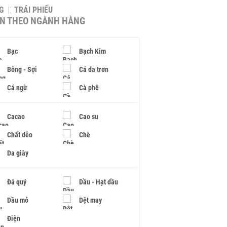
G
TRÁI PHIẾU
IN THEO NGÀNH HÀNG
Bạc
Bạch Kim
Bông - Sợi
Cá da trơn
Cá ngừ
Cà phê
Cacao
Cao su
Chất dẻo
Chè
Da giày
Đá quý
Dầu - Hạt dầu
Dầu mỏ
Dệt may
Điện