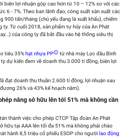
i biên lợi nhuận gộp cao hơn từ 10 – 12% so với các
 6 - 7%. Theo ban lãnh đạo, công suất sản xuất các
 900 tấn/tháng (chủ yếu đang là xuất khẩu), chiếm
 ty. Từ cuối 2018, sản phẩm tự hủy của An Phát
tay...) của công ty đã bắt đầu vào hệ thống siêu thị
o tiêu 35%
hạt nhựa PP
từ nhà máy Lọc dầu Bình
y dự kiến đem về doanh thu 3.000 tỉ đồng, biên lợi
đã đạt doanh thu thuần 2.600 tỉ đồng, lợi nhuận sau
g đương 26% và 43% kế hoạch năm).
phép nâng sở hữu lên tới 51% mà không cần
g tán thành việc cho phép CTCP Tập đoàn An Phát
 hữu tại AAA lên tối đa 51% mà không phải chào
át hành 8,5 triệu cổ phiếu ESOP cho người
lao động