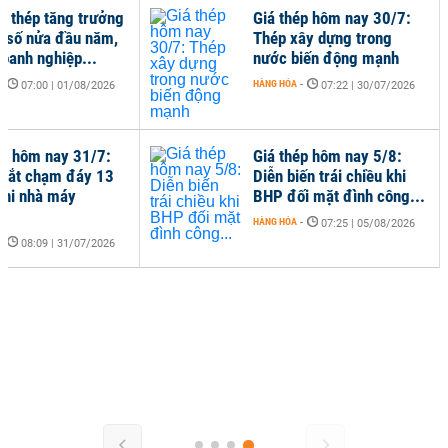
hụ thép tăng trưởng
Giá thép hôm nay 30/7:
ữ số nửa đầu năm,
Thép xây dựng trong
doanh nghiệp...
nước biến động mạnh
-
HÀNG HÓA
-
07:00 | 01/08/2026
07:22 | 30/07/2026
ép hôm nay 31/7:
Giá thép hôm nay 5/8:
sắt chạm đáy 13
Diễn biến trái chiều khi
khi nhà máy
BHP đối mặt đình công...
..
HÀNG HÓA
-
07:25 | 05/08/2026
-
08:09 | 31/07/2026