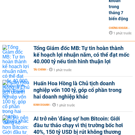
khoán
trong
tháng 7
biến động
CHỨNG KHOÁN
-
1 phút trước
Tổng Giám đốc MB: Tự tin hoàn thành
kế hoạch lợi nhuận năm, có thể đạt mốc
40.000 tỷ nếu tình hình thuận lợi
TÀI CHÍNH
-
1 phút trước
Huấn Hoa Hồng là Chủ tịch doanh
nghiệp vốn 100 tỷ, góp cổ phần trong
hai doanh nghiệp khác
KINH DOANH
-
1 phút trước
AI trở nên 'đáng sợ' hơn Bitcoin: Giới
đầu tư tháo chạy vì thị trường bốc hơi
40%, 150 tỷ USD bị rút không thương