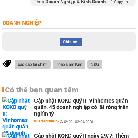
Theo
Doanh Nghiệp & Kinh Doanh
Copy link
DOANH NGHIỆP
Chia sẻ
báo cáo tài chính
Thép Nam Kim
NKG
Có thể bạn quan tâm
Cập nhật KQKD quý II: Vinhomes quán
quân, 45 doanh nghiệp có lãi ròng trên
nghìn tỷ
DOANH NGHIỆP
-
09:00 | 02/08/2026
Cập nhật KQKD quý II ngày 29/7: Thêm