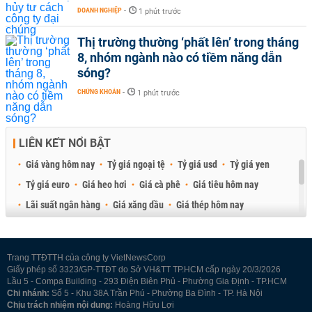
DOANH NGHIỆP
-
1 phút trước
Thị trường thường ‘phất lên’ trong tháng
8, nhóm ngành nào có tiềm năng dẫn
sóng?
CHỨNG KHOÁN
-
1 phút trước
LIÊN KẾT NỔI BẬT
Giá vàng hôm nay
Tỷ giá ngoại tệ
Tỷ giá usd
Tỷ giá yen
Tỷ giá euro
Giá heo hơi
Giá cà phê
Giá tiêu hôm nay
Lãi suất ngân hàng
Giá xăng dầu
Giá thép hôm nay
Giá sầu riêng
Giá thịt heo
Giá gạo
Giá cao su
Best Retail Brokers
Diễn đàn đầu tư Việt Nam 2026
Trang TTĐTTH của công ty VietNewsCorp
Giấy phép số 3323/GP-TTĐT do Sở VH&TT TP.HCM cấp ngày 20/3/2026
Lầu 5 - Compa Building - 293 Điện Biên Phủ - Phường Gia Định - TP.HCM
Chi nhánh:
Số 5 - Khu 38A Trần Phú - Phường Ba Đình - TP. Hà Nội
Chịu trách nhiệm nội dung:
Hoàng Hữu Lợi