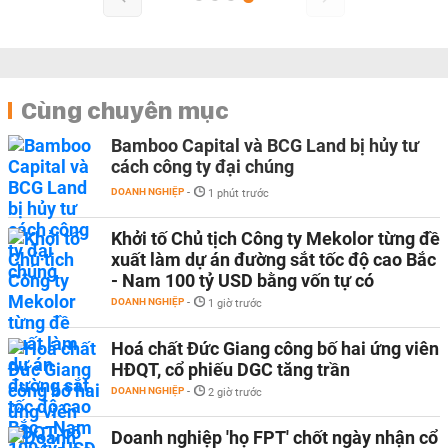
Cùng chuyên mục
Bamboo Capital và BCG Land bị hủy tư
cách công ty đại chúng
DOANH NGHIỆP
-
1 phút trước
Khởi tố Chủ tịch Công ty Mekolor từng đề
xuất làm dự án đường sắt tốc độ cao Bắc
- Nam 100 tỷ USD bằng vốn tự có
DOANH NGHIỆP
-
1 giờ trước
Hoá chất Đức Giang công bố hai ứng viên
HĐQT, cổ phiếu DGC tăng trần
DOANH NGHIỆP
-
2 giờ trước
Doanh nghiệp 'họ FPT' chốt ngày nhận cổ