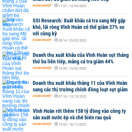
DOANH NGHIỆP
-
11:57 | 12/03/2023
SSI Research: Xuất khẩu cá tra sang Mỹ gặp
khó, lãi ròng Vĩnh Hoàn có thể giảm 27% so
với cùng kỳ
DOANH NGHIỆP
-
08:14 | 25/02/2023
Doanh thu xuất khẩu của Vĩnh Hoàn sụt tháng
thứ ba liên tiếp, mảng cá tra giảm 44%
DOANH NGHIỆP
-
16:08 | 15/02/2023
Doanh thu xuất khẩu tháng 11 của Vĩnh Hoàn
sang các thị trường chính đồng loạt sụt giảm
DOANH NGHIỆP
-
07:16 | 13/12/2022
Vĩnh Hoàn rót thêm 158 tỷ đồng vào công ty
sản xuất nước ép và chế biến rau quả
DOANH NGHIỆP
-
15:52 | 16/11/2022