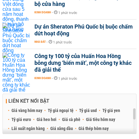
bộ cửa hàng
KINH DOANH
-
1 phút trước
Dự án Sheraton Phú Quốc bị buộc chấm
dứt hoạt động
NHÀ ĐẤT
-
1 phút trước
Công ty 100 tỷ của Huấn Hoa Hồng
bỗng dưng ‘biến mất’, một công ty khác
đã giải thể
KINH DOANH
-
1 phút trước
LIÊN KẾT NỔI BẬT
Giá vàng hôm nay
Tỷ giá ngoại tệ
Tỷ giá usd
Tỷ giá yen
Tỷ giá euro
Giá heo hơi
Giá cà phê
Giá tiêu hôm nay
Lãi suất ngân hàng
Giá xăng dầu
Giá thép hôm nay
Giá sầu riêng
Giá thịt heo
Giá gạo
Giá cao su