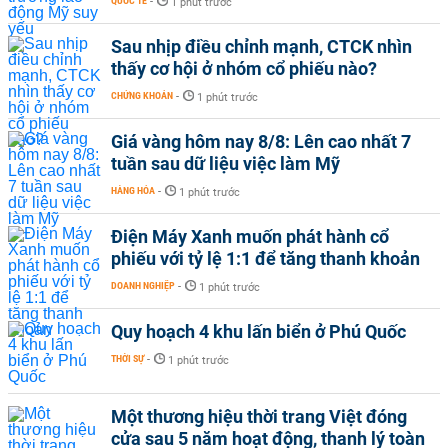
QUỐC TẾ
-
1 phút trước
Sau nhịp điều chỉnh mạnh, CTCK nhìn
thấy cơ hội ở nhóm cổ phiếu nào?
CHỨNG KHOÁN
-
1 phút trước
Giá vàng hôm nay 8/8: Lên cao nhất 7
tuần sau dữ liệu việc làm Mỹ
HÀNG HÓA
-
1 phút trước
Điện Máy Xanh muốn phát hành cổ
phiếu với tỷ lệ 1:1 để tăng thanh khoản
DOANH NGHIỆP
-
1 phút trước
Quy hoạch 4 khu lấn biển ở Phú Quốc
THỜI SỰ
-
1 phút trước
Một thương hiệu thời trang Việt đóng
cửa sau 5 năm hoạt động, thanh lý toàn