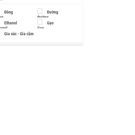
Đồng
Đường
Ethanol
Gạo
Gia súc - Gia cầm
Giấy
Gỗ
Hạt điều
Hồ tiêu - Hạt tiêu
Khí đốt
Kim loại khác
Mắc ca
Muối
Ngũ cốc
Nhựa - Hạt nhựa
Palladium
Phân bón