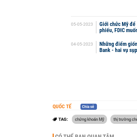
Giới chức Mỹ để 
05-05-2023
phiếu, FDIC muốn
Những điểm giống
04-05-2023
Bank - hai vụ sụ
QUỐC TẾ
Chia sẻ
chứng khoán Mỹ
thị trường c
TAG:
CÓ THỂ BẠN QUAN TÂM