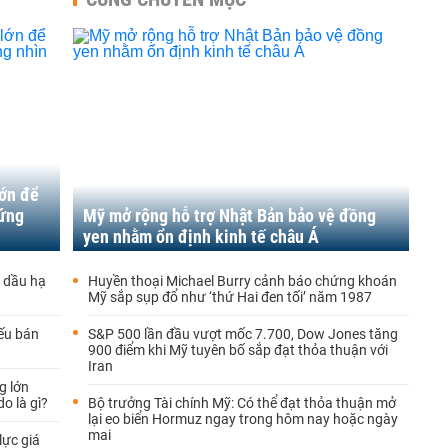
lớn để
đứng
Mỹ mở rộng hỗ trợ Nhật Bản bảo vệ đồng
yen nhằm ổn định kinh tế châu Á
 dầu hạ
Huyền thoại Michael Burry cảnh báo chứng khoán
Mỹ sắp sụp đổ như ‘thứ Hai đen tối’ năm 1987
ếu bán
S&P 500 lần đầu vượt mốc 7.700, Dow Jones tăng
900 điểm khi Mỹ tuyên bố sắp đạt thỏa thuận với
Iran
g lớn
o là gì?
Bộ trưởng Tài chính Mỹ: Có thể đạt thỏa thuận mở
lại eo biển Hormuz ngay trong hôm nay hoặc ngày
mai
ực giá