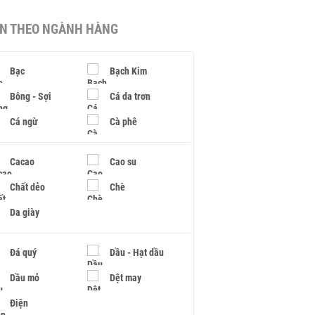
IN THEO NGÀNH HÀNG
Bạc
Bạch Kim
Bông - Sợi
Cá da trơn
Cá ngừ
Cà phê
Cacao
Cao su
Chất dẻo
Chè
Da giày
Đá quý
Dầu - Hạt dầu
Dầu mỏ
Dệt may
Điện