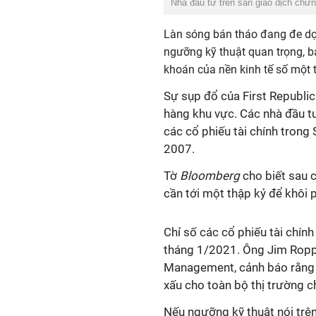
Nhà đầu tư trên sàn giao dịch chứ
Làn sóng bán tháo đang đe dọ
ngưỡng kỹ thuật quan trọng, bá
khoán của nền kinh tế số một t
Sự sụp đổ của First Republic
hàng khu vực. Các nhà đầu tư
các cổ phiếu tài chính tron
2007.
Tờ
Bloomberg
cho biết sau 
cần tới một thập kỷ để khôi 
Chỉ số các cổ phiếu tài chí
tháng 1/2021. Ông Jim Roppe
Management, cảnh báo rằng n
xấu cho toàn bộ thị trường 
Nếu ngưỡng kỹ thuật nói trên