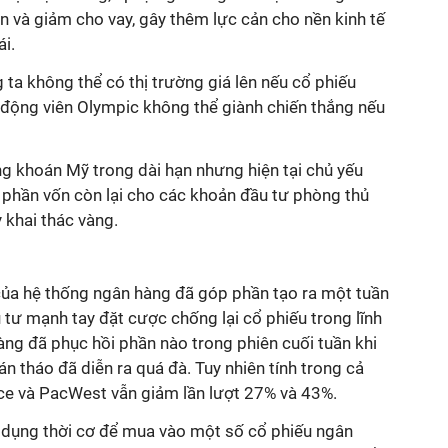
n và giảm cho vay, gây thêm lực cản cho nền kinh tế
i.
ta không thể có thị trường giá lên nếu cổ phiếu
 động viên Olympic không thể giành chiến thắng nếu
g khoán Mỹ trong dài hạn nhưng hiện tại chủ yếu
 phần vốn còn lại cho các khoản đầu tư phòng thủ
 khai thác vàng.
của hệ thống ngân hàng đã góp phần tạo ra một tuần
 tư mạnh tay đặt cược chống lại cổ phiếu trong lĩnh
àng đã phục hồi phần nào trong phiên cuối tuần khi
n tháo đã diễn ra quá đà. Tuy nhiên tính trong cả
nce và PacWest vẫn giảm lần lượt 27% và 43%.
n dụng thời cơ để mua vào một số cổ phiếu ngân