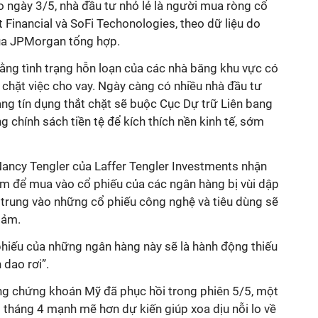
o ngày 3/5, nhà đầu tư nhỏ lẻ là người mua ròng cổ
t Financial và SoFi Techonologies, theo dữ liệu do
ủa JPMorgan tổng hợp.
ằng tình trạng hỗn loạn của các nhà băng khu vực có
 chặt việc cho vay. Ngày càng có nhiều nhà đầu tư
ạng tín dụng thắt chặt sẽ buộc Cục Dự trữ Liên bang
g chính sách tiền tệ để kích thích nền kinh tế, sớm
Nancy Tengler của Laffer Tengler Investments nhận
ớm để mua vào cổ phiếu của các ngân hàng bị vùi dập
 trung vào những cổ phiếu công nghệ và tiêu dùng sẽ
iảm.
 phiếu của những ngân hàng này sẽ là hành động thiếu
dao rơi”.
ường chứng khoán Mỹ đã phục hồi trong phiên 5/5, một
 tháng 4 mạnh mẽ hơn dự kiến giúp xoa dịu nỗi lo về