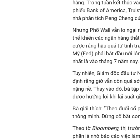
hàng. Trong tuần kết thúc và
phiếu Bank of America, Truis
nhà phân tích Peng Cheng c
Nhưng Phố Wall vẫn lo ngại r
thể khiến các ngân hàng thắt
cược rằng hậu quả từ tình tr
Mỹ (Fed) phải bắt đầu nới lỏn
nhất là vào tháng 7 năm nay.
Tuy nhiên, Giám đốc đầu tư 
định rằng giờ vẫn còn quá s
nặng nề. Thay vào đó, bà tập
được hưởng lợi khi lãi suất g
Bà giải thích: “Theo đuổi cổ
thông minh. Đừng cố bắt con 
Theo tờ
Bloomberg
, thị tr
phần là nhờ báo cáo việc làm