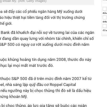
ng khoán Mỹ. (Ảnh:
Getty Images).
a sẽ đẩy các cổ phiếu ngân hàng Mỹ xuống dưới
o hiệu thiệt hại tiềm tàng đối với thị trường chứng
hế giới.
 Bank đã khuếch đại nỗi sợ về tương lai của các ngân
 đang dần quay lưng với nhóm tài chính, khiến chỉ số
g S&P 500 có nguy cơ rớt xuống dưới mức đỉnh năm
cuộc khủng hoảng tín dụng năm 2008, thước đo này
phục lại mọi mất mát trước đó.
nh thuộc S&P 500 đã ở trên mức đỉnh năm 2007 kể từ
l, nhà sáng lập quỹ đầu cơ Roppel Capital
ếu ngưỡng này bị chọc thủng thì đó sẽ là dấu hiệu
chứng khoán Mỹ.
 bị chọc thủng, áp lực gia tăng sẽ buộc các ngân