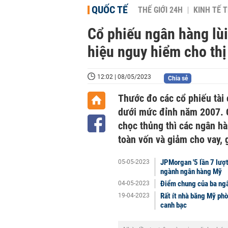
QUỐC TẾ
THẾ GIỚI 24H
KINH TẾ T
Cổ phiếu ngân hàng lù
hiệu nguy hiểm cho th
12:02 | 08/05/2023
Chia sẻ
Thước đo các cổ phiếu tài 
dưới mức đỉnh năm 2007. C
chọc thủng thì các ngân hà
toàn vốn và giảm cho vay, 
JPMorgan '5 lần 7 lượt'
05-05-2023
ngành ngân hàng Mỹ
Điểm chung của ba ng
04-05-2023
Rất ít nhà băng Mỹ phò
19-04-2023
canh bạc