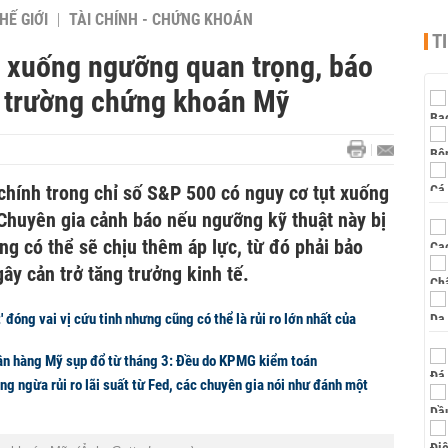
HẾ GIỚI
TÀI CHÍNH - CHỨNG KHOÁN
T
i xuống ngưỡng quan trọng, báo
ị trường chứng khoán Mỹ
chính trong chỉ số S&P 500 có nguy cơ tụt xuống
huyên gia cảnh báo nếu ngưỡng kỹ thuật này bị
ng có thể sẽ chịu thêm áp lực, từ đó phải bảo
gây cản trở tăng trưởng kinh tế.
 đóng vai vị cứu tinh nhưng cũng có thể là rủi ro lớn nhất của
ân hàng Mỹ sụp đổ từ tháng 3: Đều do KPMG kiểm toán
ng ngừa rủi ro lãi suất từ Fed, các chuyên gia nói như đánh một