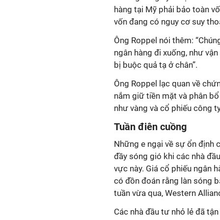
hàng tại Mỹ phải bảo toàn vố
vốn đang có nguy cơ suy thoá
Ông Roppel nói thêm: “Chúng 
ngân hàng đi xuống, như vận
bị buộc quả tạ ở chân”.
Ông Roppel lạc quan về chứn
nắm giữ tiền mặt và phân bổ
như vàng và cổ phiếu công ty
Tuần điên cuồng
Những e ngại về sự ổn định 
đầy sóng gió khi các nhà đầu
vực này. Giá cổ phiếu ngân h
có đồn đoán rằng làn sóng bá
tuần vừa qua, Western Allia
Các nhà đầu tư nhỏ lẻ đã tậ