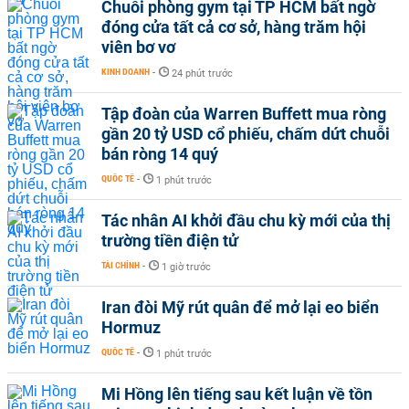
Chuỗi phòng gym tại TP HCM bất ngờ
đóng cửa tất cả cơ sở, hàng trăm hội
viên bơ vơ
KINH DOANH
-
24 phút trước
Tập đoàn của Warren Buffett mua ròng
gần 20 tỷ USD cổ phiếu, chấm dứt chuỗi
bán ròng 14 quý
QUỐC TẾ
-
1 phút trước
Tác nhân AI khởi đầu chu kỳ mới của thị
trường tiền điện tử
TÀI CHÍNH
-
1 giờ trước
Iran đòi Mỹ rút quân để mở lại eo biển
Hormuz
QUỐC TẾ
-
1 phút trước
Mi Hồng lên tiếng sau kết luận về tồn