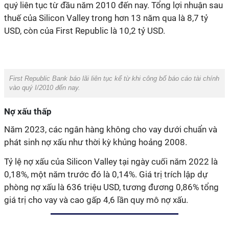
quý liên tục từ đầu năm 2010 đến nay. Tổng lợi nhuận sau
thuế của Silicon Valley trong hơn 13 năm qua là 8,7 tỷ
USD, còn của First Republic là 10,2 tỷ USD.
First Republic Bank báo lãi liên tục kể từ khi công bố báo cáo tài chính
vào quý I/2010 đến nay.
Nợ xấu thấp
Năm 2023, các ngân hàng không cho vay dưới chuẩn và
phát sinh nợ xấu như thời kỳ khủng hoảng 2008.
Tỷ lệ nợ xấu của Silicon Valley tại ngày cuối năm 2022 là
0,18%, một năm trước đó là 0,14%. Giá trị trích lập dự
phòng nợ xấu là 636 triệu USD, tương đương 0,86% tổng
giá trị cho vay và cao gấp 4,6 lần quy mô nợ xấu.