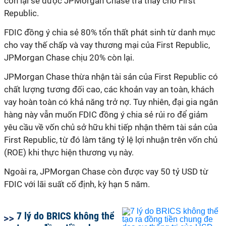
còn lại sẽ được JPMorgan Chase trả thay cho First
Republic.
FDIC đồng ý chia sẻ 80% tổn thất phát sinh từ danh mục
cho vay thế chấp và vay thương mại của First Republic,
JPMorgan Chase chịu 20% còn lại.
JPMorgan Chase thừa nhận tài sản của First Republic có
chất lượng tương đối cao, các khoản vay an toàn, khách
vay hoàn toàn có khả năng trở nợ. Tuy nhiên, đại gia ngân
hàng này vẫn muốn FDIC đồng ý chia sẻ rủi ro để giảm
yêu cầu về vốn chủ sở hữu khi tiếp nhận thêm tài sản của
First Republic, từ đó làm tăng tỷ lệ lợi nhuận trên vốn chủ
(ROE) khi thực hiện thương vụ này.
Ngoài ra, JPMorgan Chase còn được vay 50 tỷ USD từ
FDIC với lãi suất cố định, kỳ hạn 5 năm.
7 lý do BRICS không thể