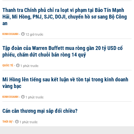
Thanh tra Chính phủ chỉ ra loạt vi phạm tại Bảo Tín Mạnh
Hải, Mi Hồng, PNJ, SJC, DOJI, chuyển hồ sơ sang Bộ Công
an
KINH DOANH
-
12 giờ trước
Tập đoàn của Warren Buffett mua ròng gần 20 tỷ USD cổ
phiếu, chấm dứt chuỗi bán ròng 14 quý
QUỐC TẾ
-
1 phút trước
Mi Hồng lên tiếng sau kết luận về tồn tại trong kinh doanh
vàng bạc
KINH DOANH
-
1 phút trước
Cán cân thương mại sắp đổi chiều?
THỜI SỰ
-
1 phút trước