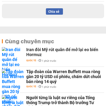
Chia sẻ
Cùng chuyên mục
Iran đòi Mỹ rút quân để mở lại eo biển
Hormuz
QUỐC TẾ
-
1 phút trước
Tập đoàn của Warren Buffett mua ròng
gần 20 tỷ USD cổ phiếu, chấm dứt chuỗi
bán ròng 14 quý
QUỐC TẾ
-
1 phút trước
Người từng là luật sư riêng của Tổng
thống Trump trở thành Bộ trưởng Tư