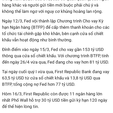
hàng khác và người gửi tiền mới buộc phải chú ý và
không thể làm ngơ với nguy cơ khủng hoảng lan rộng.
Ngày 12/3, Fed vội thành lập Chương trình Cho vay Kỳ
hạn Ngân hàng (BTFP) để cấp thêm thanh khoản cho các
tổ chức tài chính gặp khó khăn, bên cạnh cửa sổ chiết
khấu vẫn hoạt động như bình thường.
Đỉnh điểm vào ngày 15/3, Fed cho vay gần 153 tỷ USD
thông qua cửa sổ chiết khấu. Với chương trình BTFP, tính
đến ngày 26/4 vừa qua, Fed đang cho vay hơn 81 tỷ USD.
Tại ngày cuối quý I vừa qua, First Republic Bank đang vay
63,5 tỷ USD từ cửa sổ chiết khấu và 13,8 tỷ USD qua
BTFP, tổng cộng nợ Fed hơn 77 tỷ USD.
Hôm 16/3, First Republic còn được 11 ngân hàng lớn
nhất Phố Wall hỗ trợ 30 tỷ USD tiền gửi kỳ hạn 120 ngày
để thể hiện lòng tin.