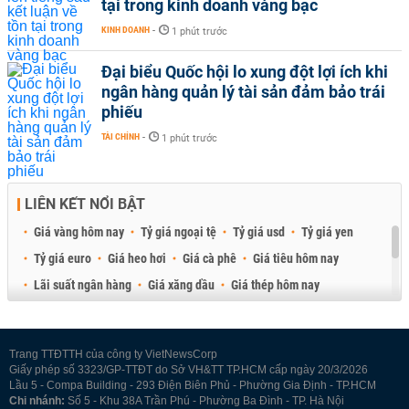
tại trong kinh doanh vàng bạc
KINH DOANH
-
1 phút trước
Đại biểu Quốc hội lo xung đột lợi ích khi
ngân hàng quản lý tài sản đảm bảo trái
phiếu
TÀI CHÍNH
-
1 phút trước
LIÊN KẾT NỔI BẬT
Giá vàng hôm nay
Tỷ giá ngoại tệ
Tỷ giá usd
Tỷ giá yen
Tỷ giá euro
Giá heo hơi
Giá cà phê
Giá tiêu hôm nay
Lãi suất ngân hàng
Giá xăng dầu
Giá thép hôm nay
Giá sầu riêng
Giá thịt heo
Giá gạo
Giá cao su
Best Retail Brokers
Diễn đàn đầu tư Việt Nam 2026
Trang TTĐTTH của công ty VietNewsCorp
Giấy phép số 3323/GP-TTĐT do Sở VH&TT TP.HCM cấp ngày 20/3/2026
Lầu 5 - Compa Building - 293 Điện Biên Phủ - Phường Gia Định - TP.HCM
Chi nhánh:
Số 5 - Khu 38A Trần Phú - Phường Ba Đình - TP. Hà Nội