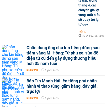
tỷ USD trong
tháng 4, các
chuyên gia kỳ
vọng xuất siêu
sẽ quay trở lại
từ quý III
THỜI SỰ
-
16:54 | 07/05/2026
Chân dung ông chủ kín tiếng đứng sau
tiệm vàng Mi Hồng: Từ phụ xe, sửa đồ
điện tử cũ đến gây dựng thương hiệu
hơn 35 năm tuổi
KINH DOANH
-
1 phút trước
Bảo Tín Mạnh Hải lên tiếng phủ nhận
hành vi thao túng, găm hàng, đẩy giá,
trục lợi
KINH DOANH
-
1 phút trước