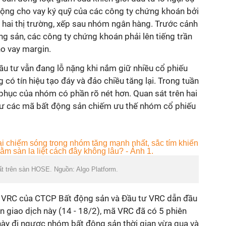
động cho vay ký quỹ của các công ty chứng khoán bởi
 hai thị trường, xếp sau nhóm ngân hàng. Trước cảnh
ộng sản, các công ty chứng khoán phải lên tiếng trần
cho vay margin.
ầu tư vẫn đang lỗ nặng khi nắm giữ nhiều cổ phiếu
có tín hiệu tạo đáy và đảo chiều tăng lại. Trong tuần
i phục của nhóm có phần rõ nét hơn. Quan sát trên hai
 các mã bất động sản chiếm ưu thế nhóm cổ phiếu
ất trên sàn HOSE. Nguồn: Algo Platform.
 VRC của CTCP Bất động sản và Đầu tư VRC dẫn đầu
ần giao dịch này (14 - 18/2), mã VRC đã có 5 phiên
u này đi ngược nhóm bất động sản thời gian vừa qua và