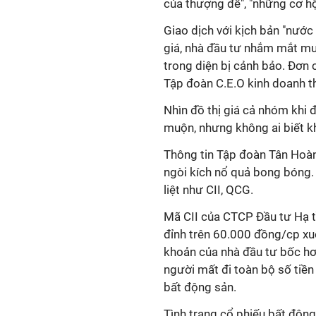
của thượng đế", "những cơ h
Giao dịch với kịch bản "nước
giá, nhà đầu tư nhắm mắt mu
trong diện bị cảnh bảo. Đơn c
Tập đoàn C.E.O kinh doanh t
Nhìn đồ thị giá cả nhóm khi 
muộn, nhưng không ai biết kh
Thông tin Tập đoàn Tân Hoàn
ngòi kích nổ quả bong bóng. 
liệt như CII, QCG.
Mã CII của CTCP Đầu tư Hạ 
đỉnh trên 60.000 đồng/cp xu
khoản của nhà đầu tư bốc hơi 
người mất đi toàn bộ số tiền 
bất động sản.
Tình trạng cổ phiếu bất động