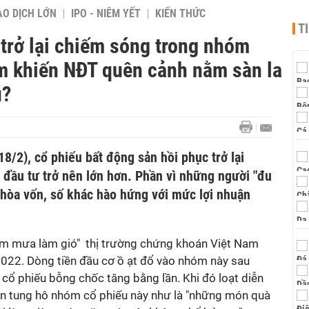
AO DỊCH LỚN
IPO - NIÊM YẾT
KIẾN THỨC
T
trở lại chiếm sóng trong nhóm
ím khiến NĐT quên cảnh nằm sàn la
u?
18/2), cổ phiếu bất động sản hồi phục trở lại
 đầu tư trở nên lớn hơn. Phần vì những người "đu
hòa vốn, số khác hào hứng với mức lợi nhuận
àm mưa làm gió" thị trường chứng khoán Việt Nam
022. Dòng tiền đầu cơ ồ ạt đổ vào nhóm này sau
 cổ phiếu bỗng chốc tăng bằng lần. Khi đó loạt diễn
n tung hô nhóm cổ phiếu này như là "những món quà