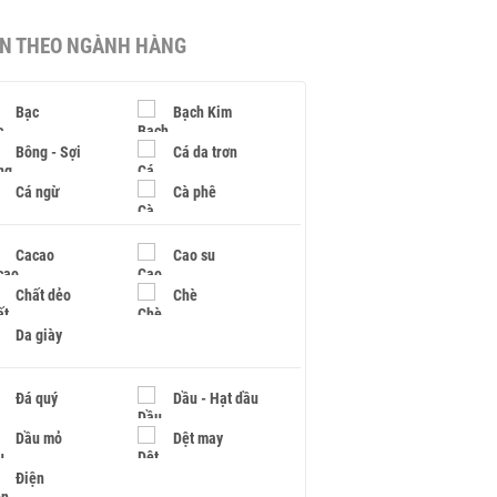
IN THEO NGÀNH HÀNG
Bạc
Bạch Kim
Bông - Sợi
Cá da trơn
Cá ngừ
Cà phê
Cacao
Cao su
Chất dẻo
Chè
Da giày
Đá quý
Dầu - Hạt dầu
Dầu mỏ
Dệt may
Điện