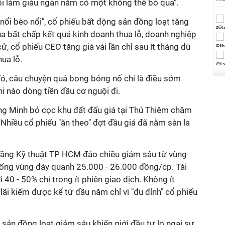
ội làm giàu ngàn năm có một không thể bỏ qua".
 nổi bèo nổi", cổ phiếu bất động sản đồng loạt tăng
a bất chấp kết quả kinh doanh thua lỗ, doanh nghiệp
ử, cổ phiếu CEO tăng giá vài lần chỉ sau ít tháng dù
hua lỗ.
đó, câu chuyện quả bong bóng nổ chỉ là điều sớm
i nào dòng tiền đầu cơ nguội đi.
g Minh bỏ cọc khu đất đấu giá tại Thủ Thiêm châm
Nhiều cổ phiếu "ăn theo" đợt đầu giá đã nằm sàn la
tầng Kỹ thuật TP HCM đảo chiều giảm sâu từ vùng
ống vùng đáy quanh 25.000 - 26.000 đồng/cp. Tài
40 - 50% chỉ trong ít phiên giao dịch. Không ít
lãi kiếm được kể từ đầu năm chỉ vì "đu đỉnh" cổ phiếu
 sản đồng loạt giảm sâu khiến giới đầu tư lo ngại sự