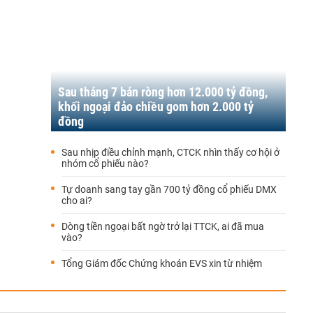
Sau tháng 7 bán ròng hơn 12.000 tỷ đồng,
khối ngoại đảo chiều gom hơn 2.000 tỷ
đồng
Sau nhịp điều chỉnh mạnh, CTCK nhìn thấy cơ hội ở
nhóm cổ phiếu nào?
Tự doanh sang tay gần 700 tỷ đồng cổ phiếu DMX
cho ai?
Dòng tiền ngoại bất ngờ trở lại TTCK, ai đã mua
vào?
Tổng Giám đốc Chứng khoán EVS xin từ nhiệm