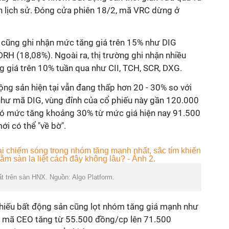
nh lịch sử. Đóng cửa phiên 18/2, mã VRC dừng ở
 cũng ghi nhận mức tăng giá trên 15% như DIG
RH (18,08%). Ngoài ra, thị trường ghi nhận nhiều
 giá trên 10% tuần qua như CII, TCH, SCR, DXG.
động sản hiện tại vẫn đang thấp hơn 20 - 30% so với
 như mã DIG, vùng đỉnh của cổ phiếu này gần 120.000
có mức tăng khoảng 30% từ mức giá hiện nay 91.500
ới có thể "về bờ".
t trên sàn HNX. Nguồn: Algo Platform.
hiếu bất động sản cũng lọt nhóm tăng giá mạnh như
iá mã CEO tăng từ 55.500 đồng/cp lên 71.500