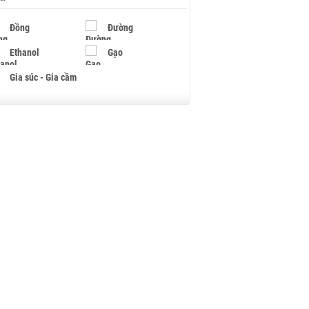
Đồng
Đường
Ethanol
Gạo
Gia súc - Gia cầm
Giấy
Gỗ
Hạt điều
Hồ tiêu - Hạt tiêu
Khí đốt
Kim loại khác
Mắc ca
Muối
Ngũ cốc
Nhựa - Hạt nhựa
Palladium
Phân bón