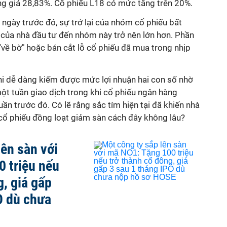
g giá 28,83%. Cổ phiếu L18 có mức tăng trên 20%.
ngày trước đó, sự trở lại của nhóm cổ phiếu bất
của nhà đầu tư đến nhóm này trở nên lớn hơn. Phần
 "về bờ" hoặc bán cắt lỗ cổ phiếu đã mua trong nhịp
hi dễ dàng kiếm được mức lợi nhuận hai con số nhờ
ột tuần giao dịch trong khi cổ phiếu ngân hàng
ần trước đó. Có lẽ rằng sắc tím hiện tại đã khiến nhà
cổ phiếu đồng loạt giảm sàn cách đây không lâu?
lên sàn với
 triệu nếu
g, giá gấp
O dù chưa